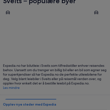
Sveits – populære byer
Genève
Zürich
Genève
Zürich
Expedia.no har bilutleie i Sveits som tilfredsstiller enhver reisendes
behov. Uansett om du trenger en billig bil eller en bil som egner seg
for superkjendiser så har Expedia.no de perfekte utleiebilene for
deg. Velg blant leiebiler i Sveits eller på reisemål verden over, og
opplev hvor enkelt det er å bestille leiebil på Expedia.no.
Les mindre
Opplev nye steder med Expedia