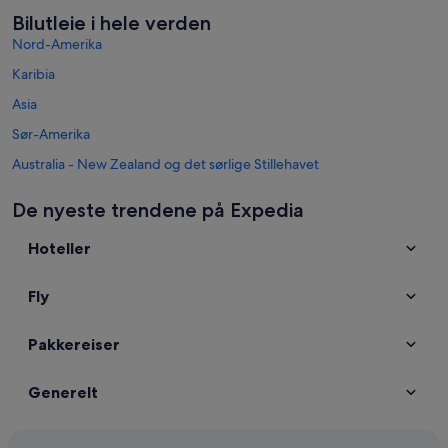
Bilutleie i hele verden
Nord-Amerika
Karibia
Asia
Sør-Amerika
Australia - New Zealand og det sørlige Stillehavet
Mexico og Mellomamerika
De nyeste trendene på Expedia
Midtøsten
Hoteller
Afrika
Populære reisemål i Sveits
Fly
Bilutleie i Lucerne
Bilutleie i Interlaken
Pakkereiser
Bilutleie i Grindelwald
Bilutleie i Zermatt
Generelt
Bilutleie i Genève
Bilutleie i Lauterbrunnen