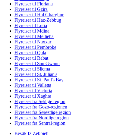
Flyreiser til Floriana
Flyreiser til Gzira
Flyreiser til Hal Gharghur
Flyreiser til Haz-Zebbug
Flyreiser til Luqa
Flyreiser til Mdina
Flyreiser til Mellieha
Flyreiser til Naxxar
Flyreiser til Pembroke
Flyreiser til Qala
Flyreiser til Rabat
Flyreiser til San Gwann
Flyreiser til Sliema
Flyreiser til St. Julian's
Flyreiser til St. Paul's Bay
Flyreiser til Valletta
Flyreiser til Victoria
Flyreiser til Xaghra
Flyreiser fra Sørlige region
Flyreiser fra Gozo-regionen
Flyreiser fra Sørøstlige region
Flyreiser fra Nordlige region
Flyreiser fra Sentral-region
Besøk Iz-Zebbieh