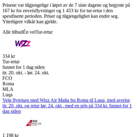
Prisene var tilgjengelige i løpet av de 7 siste dagene og begynte på
167 kr for enveisflyvninger og 1 453 kr for tur-retur i den
spesifiserte perioden. Priser og tilgjengelighet kan endre seg.
Ytterligere vilkår kan gjelde.
Alle tilbud
Én vei
Tur-retur
334 kr
Tur-retur
funnet for 1 dag siden
tir. 20. okt. - lør. 24. okt.
FCO
Roma
MLA
Luqa
Velg flyreisen med Wizz Air Malta fra Roma til Luqa, med avreise
tir. 20. okt. og retur lør. 24. okt., med en pris på 334 kr. funnet for 1
dag siden
1 198 kr