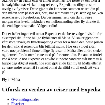
Skal du fly til Malta eller et annet reisemål? De fleste av oss liker å
ha valgfrihet når vi skal ut og reise, og Expedia.no tilbyr et stort
utvalg av flyreiser. Dette gjør at du kan sette sammen reisen din på
den måten som passer deg best, uansett hvilket flyselskap og hvilken
reiseklasse du foretrekker. Du bestemmer selv om du vil reise
morgen eller kveld, inkludere en mellomlanding eller fly direkte til
det endelige reisemålet. Valget er ditt!
Det er heller ingen tvil om at Expedia er det beste valget hvis du for
eksempel skal finne billige flybilletter til Malta. Vi søker gjennom
vårt store utvalg av flyselskaper og -ruter for å finne den beste prisen
for deg, slik at reisen din blir billigst mulig. Hos oss vil det aldri
være noe problem å finne billige flyreiser til Malta eller andre steder,
og dermed får du mer å rutte med på ferieturen din. En annen fordel
ved å bestille hos Expedia er at våre kundebehandlere står klare til å
hjelpe deg døgnet rundt, noe som gjør at du kan fly til Malta eller et
av våre andre reisemål i visshet om at du alltid vil bli godt tatt vare
på.
Fly til Malta
Utforsk en verden av reiser med Expedia
Overnattingssteder
Flyreiser