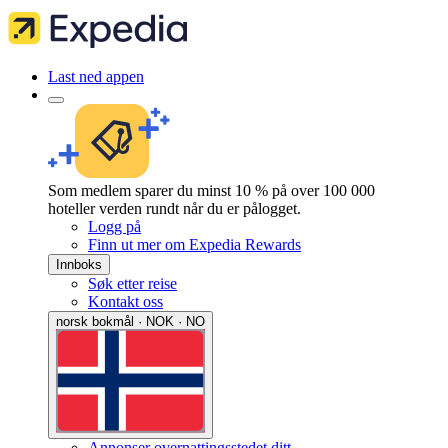
Last ned appen
Som medlem sparer du minst 10 % på over 100 000
hoteller verden rundt når du er pålogget.
Logg på
Finn ut mer om Expedia Rewards
Innboks
Søk etter reise
Kontakt oss
norsk bokmål · NOK · NO
Annonser overnattingsstedet ditt