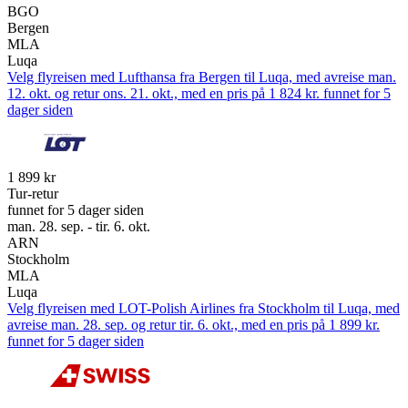
BGO
Bergen
MLA
Luqa
Velg flyreisen med Lufthansa fra Bergen til Luqa, med avreise man.
12. okt. og retur ons. 21. okt., med en pris på 1 824 kr. funnet for 5
dager siden
1 899 kr
Tur-retur
funnet for 5 dager siden
man. 28. sep. - tir. 6. okt.
ARN
Stockholm
MLA
Luqa
Velg flyreisen med LOT-Polish Airlines fra Stockholm til Luqa, med
avreise man. 28. sep. og retur tir. 6. okt., med en pris på 1 899 kr.
funnet for 5 dager siden