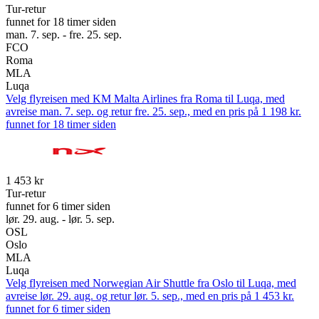
Tur-retur
funnet for 18 timer siden
man. 7. sep. - fre. 25. sep.
FCO
Roma
MLA
Luqa
Velg flyreisen med KM Malta Airlines fra Roma til Luqa, med
avreise man. 7. sep. og retur fre. 25. sep., med en pris på 1 198 kr.
funnet for 18 timer siden
1 453 kr
Tur-retur
funnet for 6 timer siden
lør. 29. aug. - lør. 5. sep.
OSL
Oslo
MLA
Luqa
Velg flyreisen med Norwegian Air Shuttle fra Oslo til Luqa, med
avreise lør. 29. aug. og retur lør. 5. sep., med en pris på 1 453 kr.
funnet for 6 timer siden