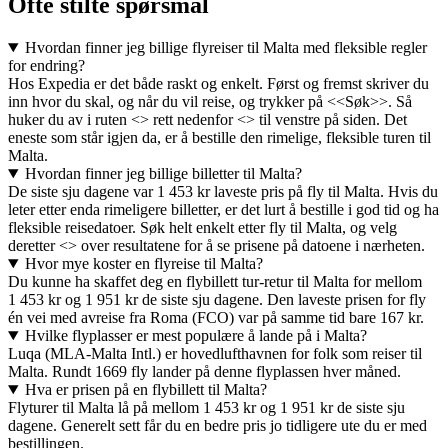
Ofte stilte spørsmål
Hvordan finner jeg billige flyreiser til Malta med fleksible regler
for endring?
Hos Expedia er det både raskt og enkelt. Først og fremst skriver du
inn hvor du skal, og når du vil reise, og trykker på <<Søk>>. Så
huker du av i ruten <> rett nedenfor <> til venstre på siden. Det
eneste som står igjen da, er å bestille den rimelige, fleksible turen til
Malta.
Hvordan finner jeg billige billetter til Malta?
De siste sju dagene var 1 453 kr laveste pris på fly til Malta. Hvis du
leter etter enda rimeligere billetter, er det lurt å bestille i god tid og ha
fleksible reisedatoer. Søk helt enkelt etter fly til Malta, og velg
deretter <> over resultatene for å se prisene på datoene i nærheten.
Hvor mye koster en flyreise til Malta?
Du kunne ha skaffet deg en flybillett tur-retur til Malta for mellom
1 453 kr og 1 951 kr de siste sju dagene. Den laveste prisen for fly
én vei med avreise fra Roma (FCO) var på samme tid bare 167 kr.
Hvilke flyplasser er mest populære å lande på i Malta?
Luqa (MLA-Malta Intl.) er hovedlufthavnen for folk som reiser til
Malta. Rundt 1669 fly lander på denne flyplassen hver måned.
Hva er prisen på en flybillett til Malta?
Flyturer til Malta lå på mellom 1 453 kr og 1 951 kr de siste sju
dagene. Generelt sett får du en bedre pris jo tidligere ute du er med
bestillingen.