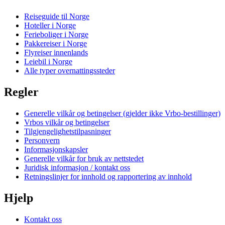
Reiseguide til Norge
Hoteller i Norge
Ferieboliger i Norge
Pakkereiser i Norge
Flyreiser innenlands
Leiebil i Norge
Alle typer overnattingssteder
Regler
Generelle vilkår og betingelser (gjelder ikke Vrbo-bestillinger)
Vrbos vilkår og betingelser
Tilgjengelighetstilpasninger
Personvern
Informasjonskapsler
Generelle vilkår for bruk av nettstedet
Juridisk informasjon / kontakt oss
Retningslinjer for innhold og rapportering av innhold
Hjelp
Kontakt oss