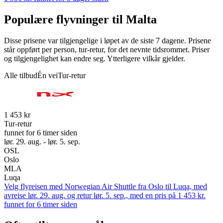
Populære flyvninger til Malta
Disse prisene var tilgjengelige i løpet av de siste 7 dagene. Prisene
står oppført per person, tur-retur, for det nevnte tidsrommet. Priser
og tilgjengelighet kan endre seg. Ytterligere vilkår gjelder.
Alle tilbud
Én vei
Tur-retur
1 453 kr
Tur-retur
funnet for 6 timer siden
lør. 29. aug. - lør. 5. sep.
OSL
Oslo
MLA
Luqa
Velg flyreisen med Norwegian Air Shuttle fra Oslo til Luqa, med
avreise lør. 29. aug. og retur lør. 5. sep., med en pris på 1 453 kr.
funnet for 6 timer siden