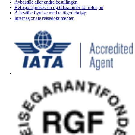
Avbestille eller endre bestillingen
Refusjonsprosessen og tidsrammer for refusjon
Å bestille flyreise med et tilgodebeløp
Internasjonale reisedokumenter