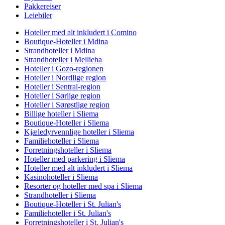
Pakkereiser
Leiebiler
Hoteller med alt inkludert i Comino
Boutique-Hoteller i Mdina
Strandhoteller i Mdina
Strandhoteller i Mellieha
Hoteller i Gozo-regionen
Hoteller i Nordlige region
Hoteller i Sentral-region
Hoteller i Sørlige region
Hoteller i Sørøstlige region
Billige hoteller i Sliema
Boutique-Hoteller i Sliema
Kjæledyrvennlige hoteller i Sliema
Familiehoteller i Sliema
Forretningshoteller i Sliema
Hoteller med parkering i Sliema
Hoteller med alt inkludert i Sliema
Kasinohoteller i Sliema
Resorter og hoteller med spa i Sliema
Strandhoteller i Sliema
Boutique-Hoteller i St. Julian's
Familiehoteller i St. Julian's
Forretningshoteller i St. Julian's