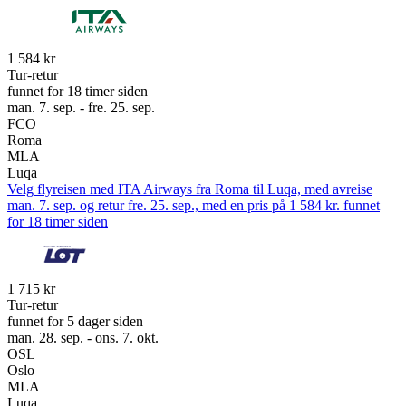
1 584 kr
Tur-retur
funnet for 18 timer siden
man. 7. sep. - fre. 25. sep.
FCO
Roma
MLA
Luqa
Velg flyreisen med ITA Airways fra Roma til Luqa, med avreise
man. 7. sep. og retur fre. 25. sep., med en pris på 1 584 kr. funnet
for 18 timer siden
1 715 kr
Tur-retur
funnet for 5 dager siden
man. 28. sep. - ons. 7. okt.
OSL
Oslo
MLA
Luqa