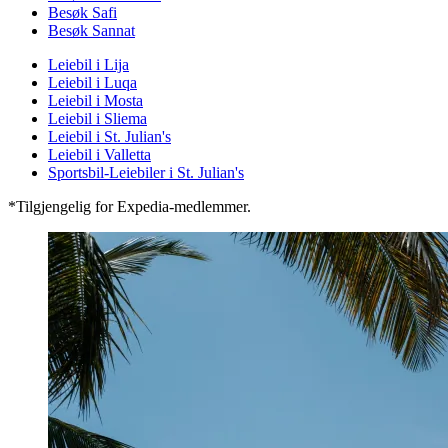
Besøk Safi
Besøk Sannat
Leiebil i Lija
Leiebil i Luqa
Leiebil i Mosta
Leiebil i Sliema
Leiebil i St. Julian's
Leiebil i Valletta
Sportsbil-Leiebiler i St. Julian's
*Tilgjengelig for Expedia-medlemmer.