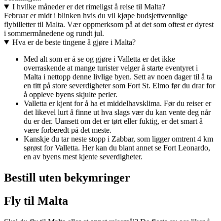
I hvilke måneder er det rimeligst å reise til Malta?
Februar er midt i blinken hvis du vil kjøpe budsjettvennlige
flybilletter til Malta. Vær oppmerksom på at det som oftest er dyrest
i sommermånedene og rundt jul.
Hva er de beste tingene å gjøre i Malta?
Med alt som er å se og gjøre i Valletta er det ikke
overraskende at mange turister velger å starte eventyret i
Malta i nettopp denne livlige byen. Sett av noen dager til å ta
en titt på store severdigheter som Fort St. Elmo før du drar for
å oppleve byens skjulte perler.
Valletta er kjent for å ha et middelhavsklima. Før du reiser er
det likevel lurt å finne ut hva slags vær du kan vente deg når
du er der. Uansett om det er tørt eller fuktig, er det smart å
være forberedt på det meste.
Kanskje du tar neste stopp i Zabbar, som ligger omtrent 4 km
sørøst for Valletta. Her kan du blant annet se Fort Leonardo,
en av byens mest kjente severdigheter.
Bestill uten bekymringer
Fly til Malta