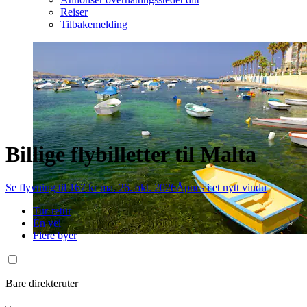
Reiser
Tilbakemelding
Billige flybilletter til Malta
Se flyvning til 167 kr ma. 26. okt. 2026
Åpnes i et nytt vindu
Tur-retur
Én vei
Flere byer
Bare direkteruter