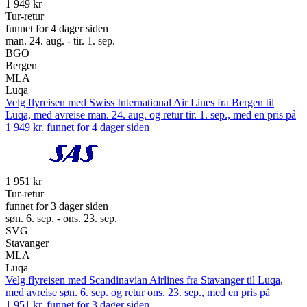
1 949 kr
Tur-retur
funnet for 4 dager siden
man. 24. aug. - tir. 1. sep.
BGO
Bergen
MLA
Luqa
Velg flyreisen med Swiss International Air Lines fra Bergen til
Luqa, med avreise man. 24. aug. og retur tir. 1. sep., med en pris på
1 949 kr. funnet for 4 dager siden
1 951 kr
Tur-retur
funnet for 3 dager siden
søn. 6. sep. - ons. 23. sep.
SVG
Stavanger
MLA
Luqa
Velg flyreisen med Scandinavian Airlines fra Stavanger til Luqa,
med avreise søn. 6. sep. og retur ons. 23. sep., med en pris på
1 951 kr. funnet for 3 dager siden