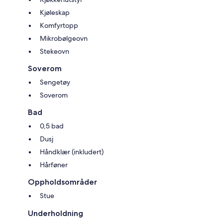
Kjøleskap
Komfyrtopp
Mikrobølgeovn
Stekeovn
Soverom
Sengetøy
Soverom
Bad
0,5 bad
Dusj
Håndklær (inkludert)
Hårføner
Oppholdsområder
Stue
Underholdning