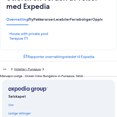
med Expedia
Overnatting
Fly
Pakkereiser
Leiebiler
Ferieboliger
Opplevelser
L
House with private pool
i
L
Terepoe ITI
n
i
k
n
s
k
Rapporter overnattingsstedet til Expedia
o
s
m
o
å
m
Hoteller i Punaauia
p
å
n
p
Maruapo Lodge · Ocean View Bungalow in Punaauia, Tahiti
e
n
r
e
d
r
e
d
Selskapet
n
e
n
n
Om
e
n
s
e
Ledige stillinger