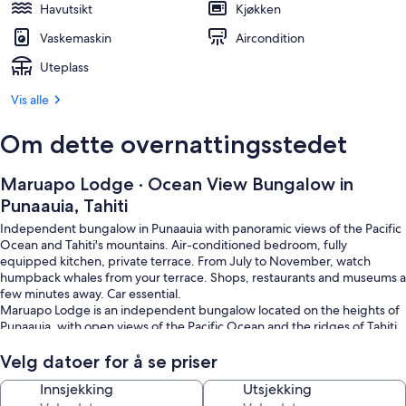
Havutsikt
Kjøkken
Vaskemaskin
Aircondition
Uteplass
Vis alle
Om dette overnattingsstedet
Maruapo Lodge · Ocean View Bungalow in
Punaauia, Tahiti
Independent bungalow in Punaauia with panoramic views of the Pacific
Ocean and Tahiti's mountains. Air-conditioned bedroom, fully
equipped kitchen, private terrace. From July to November, watch
humpback whales from your terrace. Shops, restaurants and museums a
few minutes away. Car essential.
Maruapo Lodge is an independent bungalow located on the heights of
Punaauia, with open views of the Pacific Ocean and the ridges of Tahiti.
The property features an air-conditioned bedroom with a king bed, a
Velg datoer for å se priser
living room with a sofa bed, a fully equipped kitchen and a bathroom.
Innsjekking
Utsjekking
The private terrace looks directly out over the ocean — perfect for