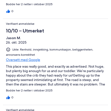
Bodde her 2 netter i oktober 2025
0
Verifisert anmeldelse
10/10 – Utmerket
Jason M.
26. okt. 2025
Likte: Renhold, innsjekking, kommunikasjon, beliggenheten,
annonsens korrekthet
Oversett med Google
This place was really good, and exactly as advertised. Not huge,
but plenty big enough for us and our toddler. We’re particularly
happy about the crib they had ready for us!Getting up to the
property seemed intimidating at first. The road is steep, and
then the stairs are steeper. But ultimately it was no problem. The
place is clean and dry and everything works. Plus the view is
Bodde her 2 netter i oktober 2025
crazy good.
0
Verifisert anmeldelse