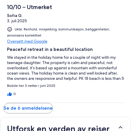
10/10 – Utmerket
Sofia G.
3. juli 2025
Likte: Renhold, innsjekking, kommunikasjon, beliggenheten,
annonsens korrekthet
Oversett med Google
Peaceful retreat in a beautiful location
We stayed in the holiday home for a couple of night with my
teenage daughter. The property is calm and peaceful, not
overlooked; it’s based up against a mountain with wonderful
ocean views. The holiday home is clean and well looked after,
the owners are responsive and helpful. PK 18 beach is less than 5
minutes drive away, convenient location to get on a motorway,
Bodde her 3 netter i juni 2025
close enough to the airport. Just be aware that you only rent
upstairs, so you will have neighbors downstairs. It did not bother
0
us though and the neighbors were quiet- we could only hear
the roar of the ocean at night. The nights are spectacular, it was
Se de 6 anmeldelsene
wonderful to watch the stars, very little light pollution. House
has all essentials, including tea, coffee and washing powder.
Overall would highly recommend.
Utforsk en verden av reiser