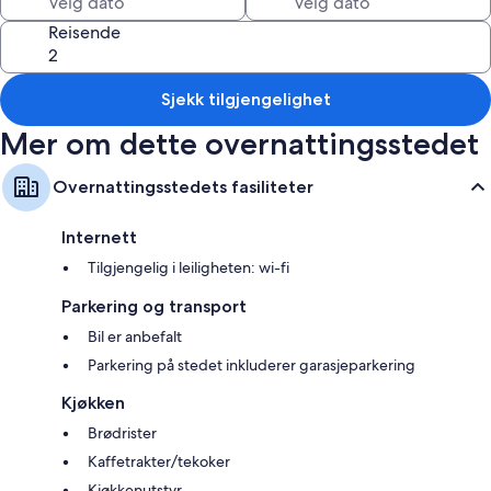
outdoor dining and, from July to November, for watching humpback
whales along the coast.
Reisende
The property accommodates up to 4 guests. WiFi included, free
parking on site. Shops, restaurants and the Museum of Tahiti and the
Sjekk tilgjengelighet
Islands are a few minutes away by car.
Mer om dette overnattingsstedet
A car is essential to make the most of your stay.
Overnattingsstedets fasiliteter
Internett
Tilgjengelig i leiligheten: wi-fi
Parkering og transport
Bil er anbefalt
Parkering på stedet inkluderer garasjeparkering
Kjøkken
Brødrister
Kaffetrakter/tekoker
Kjøkkenutstyr