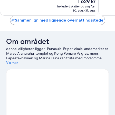
Prisen
1 629 kr
Fantastisk,
Fantasti
er
87
64
inkludert skatter og avgifter
1 629 kr
30. aug.–31. aug.
anmeldelser
anmelde
Sammenlign med lignende overnattingssteder
Om området
denne leiligheten ligger i Punaauia. Et par lokale landemerker er
Marae Arahurahu-templet og Kong Pomare Vs grav, mens
Papeete-havnen og Marina Taina kan friste med morsomme
aktiviteter.
Vis mer
Se vår reiseguide til Punaauia
Se flere leiligheter i Punaauia