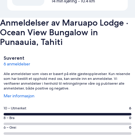
14 min kjøring
- 10.4 km
Anmeldelser av Maruapo Lodge ·
Ocean View Bungalow in
Punaauia, Tahiti
Anmeldelser
Suverent
6 anmeldelser
Alle anmeldelser som vises er basert på ekte gjesteopplevelser. Kun reisende
som har bestilt et opphold med oss, kan sende inn en anmeldelse. Vi
verifiserer anmeldelser i henhold til retningslinjene våre og publiserer alle
anmeldelser, både positive og negative.
Åpnes
Mer informasjon
i
et
Rangering
10 – Utmerket
6
nytt
på
vindu
Rangering
8 – Bra
0
10
på
−
Rangering
6 – Grei
0
8
Utmerket.
på