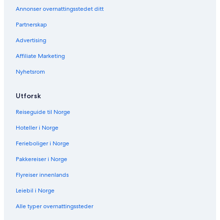
i
s
Annonser overnattingsstedet ditt
d
i
e
d
Partnerskap
n
e
:
n
Advertising
H
:
o
T
Affiliate Marketing
u
e
Nyhetsrom
s
r
e
e
w
p
Utforsk
i
o
t
e
Reiseguide til Norge
h
I
p
T
Hoteller i Norge
r
I
i
Ferieboliger i Norge
v
Pakkereiser i Norge
a
t
Flyreiser innenlands
e
p
Leiebil i Norge
o
o
Alle typer overnattingssteder
l