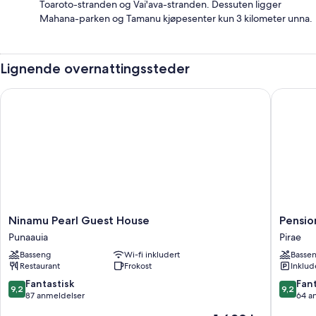
Toaroto-stranden og Vai'ava-stranden. Dessuten ligger
Mahana-parken og Tamanu kjøpesenter kun 3 kilometer unna.
Lignende overnattingssteder
Ninamu Pearl Guest House
Pension 
Ninamu
Pension
Ninamu Pearl Guest House
Pensio
Pearl
Pare
Punaauia
Pirae
Guest
Lodge
Basseng
Wi-fi inkludert
Basse
House
Tahiti
Restaurant
Frokost
Inklud
Punaauia
Pirae
9.2
9.2
Fantastisk
Fant
9,2
9,2
av
av
87 anmeldelser
64 a
10,
10,