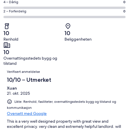
−
Rangering
4 – Dårlig
0
6
6
Bra.
på
av
−
Rangering
2 – Forferdelig
0
0
4
totalt
Grei.
på
av
−
6
0
2
totalt
Dårlig.
anmeldelser.
av
−
6
0
10
10
totalt
Forferdelig.
anmeldelser.
av
Renhold
Beliggenheten
6
0
totalt
anmeldelser.
av
6
10
totalt
anmeldelser.
Overnattingsstedets bygg og
6
tilstand
anmeldelser.
Anmeldelser
Verifisert anmeldelse
10/10 – Utmerket
Xuan
21. okt. 2025
Likte: Renhold, fasiliteter, overnattingsstedets bygg og tilstand og
kommunikasjon
Oversett med Google
This is a very well designed property with great view and
excellent privacy. very clean and extremely helpful landlord. will