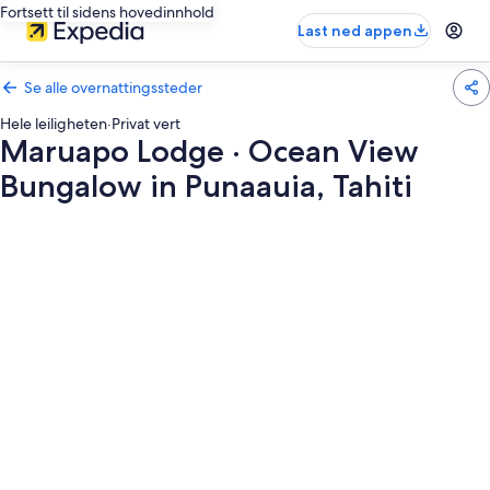
Fortsett til sidens hovedinnhold
Last ned appen
Se alle overnattingssteder
Hele leiligheten
·
Privat vert
Maruapo Lodge · Ocean View
Bungalow in Punaauia, Tahiti
Bildegalleri