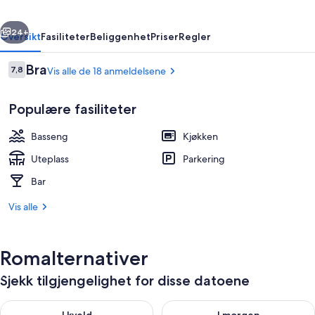
rige
Neste
24+
Oversikt
Fasiliteter
Beliggenhet
Priser
Regler
Anmeldelser
Bra
7,8
Vis alle de 18 anmeldelsene
7,8 av 10 –
Populære fasiliteter
Basseng
Kjøkken
Uteplass
Parkering
Bar
3 utendørsbassenger og badevakt
Vis alle
Romalternativer
Sjekk tilgjengelighet for disse datoene
Sjekk tilgjengelighet for i kveld, aug. 9 - aug. 10
Sjekk tilgjengelighet for i mor