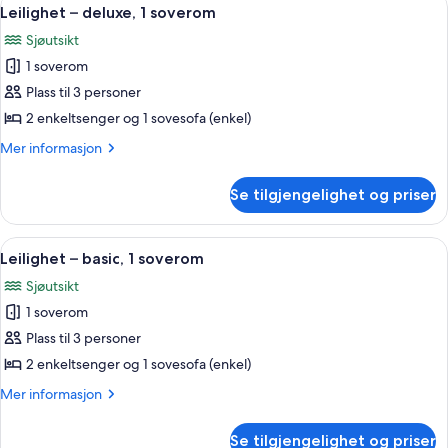
Åpne
2
1
Leilighet – deluxe, 1 soverom
alle
soverom
Sjøutsikt
bildene
1 soverom
av
Leilighet
Plass til 3 personer
–
2 enkeltsenger og 1 sovesofa (enkel)
deluxe,
Mer
Mer informasjon
1
informasjon
soverom
om
Se tilgjengelighet og priser
Leilighet
–
deluxe,
Åpne
Dusj, bidé, håndklær og toalettpapir
2
1
Leilighet – basic, 1 soverom
alle
soverom
Sjøutsikt
bildene
1 soverom
av
Leilighet
Plass til 3 personer
–
2 enkeltsenger og 1 sovesofa (enkel)
basic,
Mer
Mer informasjon
1
informasjon
soverom
om
Se tilgjengelighet og priser
Leilighet