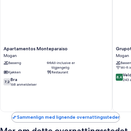
samt fasiliteter som safe på rommet og wi-fi (mot betaling).
Her er noen ekstra romfasiliteter:
Bad med dusj og bidé
Garderobeskap, eget spiseområde og tekjøkken
Apartamentos
Grupote
Apartamentos Monteparaiso
Grupot
Monteparaiso
Revoli
Mogan
Mogan
Mogan
Mogan
Basseng
All-inclusive er
Basse
tilgjengelig
Wi-fi 
Kjøkken
Restaurant
8.4
Veld
8,4
7.2
Bra
av
243 
7,2
av
168 anmeldelser
10,
10,
Veldig
Bra,
bra,
168
243
anmeldelser
anmelde
Sammenlign med lignende overnattingssteder
Mer om dette overnattingsstedet