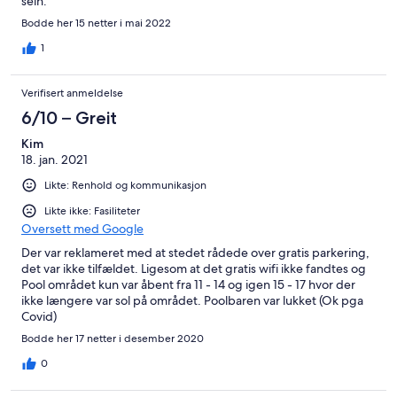
sein.
cost around £40 for 2 weeks! I realised after that I could have
Bodde her 15 netter i mai 2022
purchased the same fan for about £20, in one of the nearby
shops, and could have just left it in the apartment after my stay,
1
while still being in pocket.
Verifisert anmeldelse
6/10 – Greit
Kim
18. jan. 2021
Likte: Renhold og kommunikasjon
Likte ikke: Fasiliteter
Oversett med Google
Der var reklameret med at stedet rådede over gratis parkering,
det var ikke tilfældet. Ligesom at det gratis wifi ikke fandtes og
Pool området kun var åbent fra 11 - 14 og igen 15 - 17 hvor der
ikke længere var sol på området. Poolbaren var lukket (Ok pga
Covid)
Bodde her 17 netter i desember 2020
0