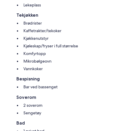
Lekeplass
Tekjøkken
Brødrister
Kaffetrakter/tekoker
Kjøkkenutstyr
Kjøleskap/fryser i full størrelse
Komfyrtopp
Mikrobølgeovn
Vannkoker
Bespisning
Bar ved bassenget
Soverom
2 soverom
Sengetøy
Bad
1 privat bad