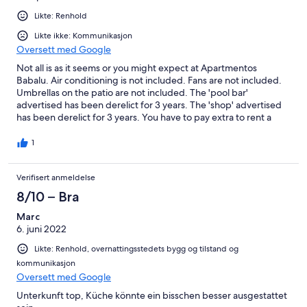
Likte: Renhold
Likte ikke: Kommunikasjon
Oversett med Google
Not all is as it seems or you might expect at Apartmentos
Babalu. Air conditioning is not included. Fans are not included.
Umbrellas on the patio are not included. The 'pool bar'
advertised has been derelict for 3 years. The 'shop' advertised
has been derelict for 3 years. You have to pay extra to rent a
portable air conditioning unit, or otherwise pay extra to rent a
fan. You have to pay extra to rent an umbrella for the balcony of
1
your apartment. I booked through Expedia and the information
about the hotel still states 'Bar' and 'Grocery/convenience store'.
Verifisert anmeldelse
This is false. I've included some screenshots of the advert, as it
still is today. Checking with other online booking operators, I do
8/10 – Bra
notice the information has been updated there, so I will be
worried about booking through Expedia in future, if information
Marc
is not up to date on their site. The staff explained that the pool
6. juni 2022
bar has been closed because of and since 'because of covid'.
Likte: Renhold, overnattingsstedets bygg og tilstand og
The area has an incredible amount of other hotels, I dare say all
kommunikasjon
with pool bars, despite covid. The apartments have no air
Oversett med Google
conditioning. A portable unit can be hired for EUR 15 per day.
That's an incredible amount of money for something which is
Unterkunft top, Küche könnte ein bisschen besser ausgestattet
really needed in such a hot place. We had to hire a fan, and this