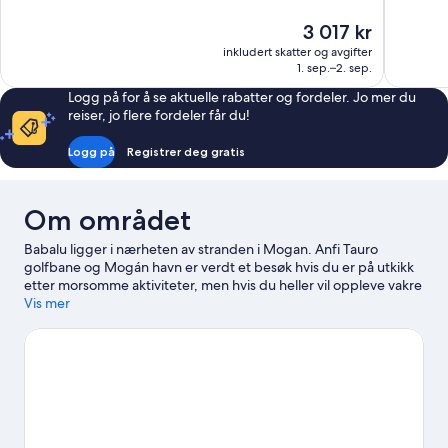
Suverent,
Fantastisk,
Prisen
3 017 kr
955
392
er
anmeldelser
anmeldels
inkludert skatter og avgifter
3 017 kr
1. sep.–2. sep.
Logg på for å se aktuelle rabatter og fordeler. Jo mer du
reiser, jo flere fordeler får du!
Logg på
Registrer deg gratis
Om området
Babalu ligger i nærheten av stranden i Mogan. Anfi Tauro
golfbane og Mogán havn er verdt et besøk hvis du er på utkikk
etter morsomme aktiviteter, men hvis du heller vil oppleve vakre
naturomgivelser, kan du dra til Puerto Rico-stranden og Playa
Vis mer
del Cura. Lago Taurito vannpark og Angry Birds aktivitetspark er
også verdt et besøk.
Se vår reiseguide til Puerto Rico
Se flere leiligheter i Puerto Rico