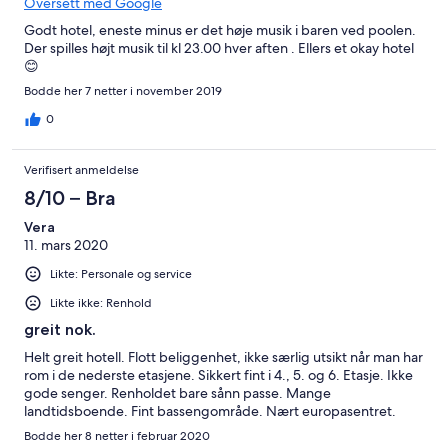
Oversett med Google
Godt hotel, eneste minus er det høje musik i baren ved poolen.
Der spilles højt musik til kl 23.00 hver aften . Ellers et okay hotel
😊
Bodde her 7 netter i november 2019
0
Verifisert anmeldelse
8/10 – Bra
Vera
11. mars 2020
Likte: Personale og service
Likte ikke: Renhold
greit nok.
Helt greit hotell. Flott beliggenhet, ikke særlig utsikt når man har
rom i de nederste etasjene. Sikkert fint i 4., 5. og 6. Etasje. Ikke
gode senger. Renholdet bare sånn passe. Mange
landtidsboende. Fint bassengområde. Nært europasentret.
Bodde her 8 netter i februar 2020