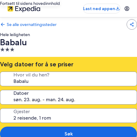
Fortsett til sidens hovedinnhold
Last ned appen
Se alle overnattingssteder
Hele leiligheten
Babalu
Overnattingssted
med
3.0
Velg datoer for å se priser
stjerner
Hvor vil du hen?
Datoer
Gjester
Søk