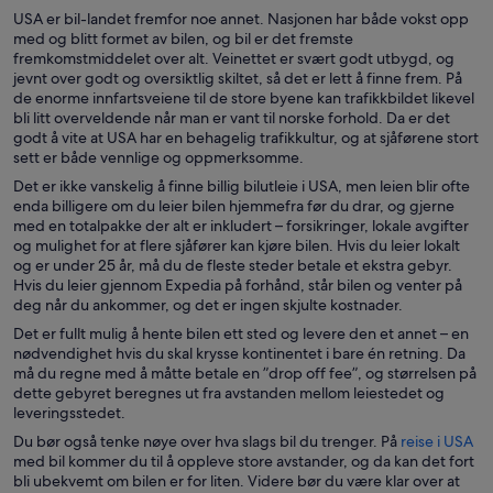
USA er bil-landet fremfor noe annet. Nasjonen har både vokst opp
med og blitt formet av bilen, og bil er det fremste
fremkomstmiddelet over alt. Veinettet er svært godt utbygd, og
jevnt over godt og oversiktlig skiltet, så det er lett å finne frem. På
de enorme innfartsveiene til de store byene kan trafikkbildet likevel
bli litt overveldende når man er vant til norske forhold. Da er det
godt å vite at USA har en behagelig trafikkultur, og at sjåførene stort
sett er både vennlige og oppmerksomme.
Det er ikke vanskelig å finne billig bilutleie i USA, men leien blir ofte
enda billigere om du leier bilen hjemmefra før du drar, og gjerne
med en totalpakke der alt er inkludert – forsikringer, lokale avgifter
og mulighet for at flere sjåfører kan kjøre bilen. Hvis du leier lokalt
og er under 25 år, må du de fleste steder betale et ekstra gebyr.
Hvis du leier gjennom Expedia på forhånd, står bilen og venter på
deg når du ankommer, og det er ingen skjulte kostnader.
Det er fullt mulig å hente bilen ett sted og levere den et annet – en
nødvendighet hvis du skal krysse kontinentet i bare én retning. Da
må du regne med å måtte betale en ”drop off fee”, og størrelsen på
dette gebyret beregnes ut fra avstanden mellom leiestedet og
leveringsstedet.
Du bør også tenke nøye over hva slags bil du trenger. På
reise i USA
med bil kommer du til å oppleve store avstander, og da kan det fort
bli ubekvemt om bilen er for liten. Videre bør du være klar over at