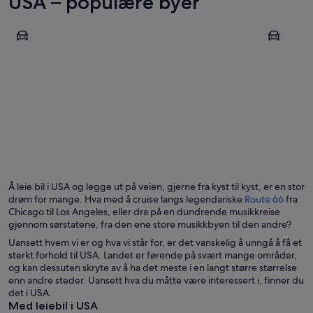
USA – populære byer
New York
Orlando
New York
Orlando
Å leie bil i USA og legge ut på veien, gjerne fra kyst til kyst, er en stor
drøm for mange. Hva med å cruise langs legendariske
Route 66
fra
Chicago til Los Angeles, eller dra på en dundrende musikkreise
gjennom sørstatene, fra den ene store musikkbyen til den andre?
Uansett hvem vi er og hva vi står for, er det vanskelig å unngå å få et
sterkt forhold til USA. Landet er førende på svært mange områder,
og kan dessuten skryte av å ha det meste i en langt større størrelse
enn andre steder. Uansett hva du måtte være interessert i, finner du
det i USA.
Med leiebil i USA