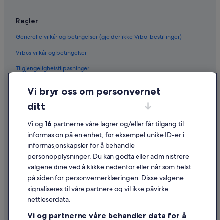
Leiebilselskaper i USA
Leiebiler fra Alamo Rent A Car i USA
Regler
Leiebiler fra Budget i USA
Generelle vilkår og betingelser (gjelder ikke Vrbo-bestillinger)
Leiebiler fra Enterprise i USA
Vrbos vilkår og betingelser
Leiebiler fra Hertz i USA
Tilgjengelighetstilpasninger
Leiebiler fra Thrifty Car Rental i USA
Leiebiler fra Avis i USA
Personvern
Vi bryr oss om personvernet
Leiebiler fra Dollar Rent A Car i USA
Informasjonskapsler
ditt
Leiebiler fra National i USA
Generelle vilkår for bruk av nettstedet
Vi og
16
partnerne våre lagrer og/eller får tilgang til
Leiebiler fra Fox Rental Cars i USA
Juridisk informasjon / kontakt oss
informasjon på en enhet, for eksempel unike ID-er i
Leiebiler fra Payless i USA
informasjonskapsler for å behandle
Retningslinjer for innhold og rapportering av innhold
personopplysninger. Du kan godta eller administrere
Leiebiler fra Europcar i USA
Finn andre biltyper i USA
valgene dine ved å klikke nedenfor eller når som helst
Hjelp
på siden for personvernerklæringen. Disse valgene
Leiebiler (Mini) i USA
Kontakt oss
signaliseres til våre partnere og vil ikke påvirke
Leiebiler (Economy) i USA
nettleserdata.
Avbestille eller endre bestillingen
Leiebiler (Compact) i USA
Vi og partnerne våre behandler data for å
Refusjonsprosessen og tidsrammer for refusjon