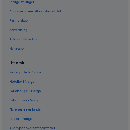
Bilutleie i New York
Ledige stillinger
Bilutleie i Orlando
Annonser overnattingsstedet ditt
Bilutleie i London
Partnerskap
Bilutleie i Paris
Advertising
Bilutleie i Cancun
Affiliate Marketing
Bilutleie i Miami
Nyhetsrom
Bilutleie i Los Angeles
Utforsk
Bilutleie i Roma
Bilutleie i Punta Cana
Reiseguide til Norge
Bilutleie i Riviera Maya
Hoteller i Norge
Bilutleie i Barcelona
Ferieboliger i Norge
Bilutleie i San Francisco
Pakkereiser i Norge
Bilutleie i San Diego County
Flyreiser innenlands
Bilutleie i Oahu
Leiebil i Norge
Bilutleie i Chicago
Alle typer overnattingssteder