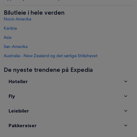
Bilutleie i hele verden
Nord-Amerika
Karibia
Asia
Sør-Amerika
Australia - New Zealand og det sørlige Stillehavet
Mexico og Mellomamerika
De nyeste trendene på Expedia
Midtøsten
Hoteller
Afrika
Populære reisemål i Calabria
Fly
Bilutleie i Tropea
Bilutleie i Scilla
Leiebiler
Bilutleie i Lamezia Terme
Bilutleie i Scalea
Pakkereiser
Bilutleie i Praia a Mare