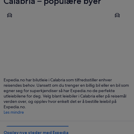
Calabria – populære byer
Tropea
Scilla
Tropea
Scilla
Expedia.no har bilutleie i Calabria som tilfredsstiller enhver
reisendes behov. Uansett om du trenger en billig bil eller en bil som
egner seg for superkjendiser så har Expedia.no de perfekte
utleiebilene for deg. Velg blant leiebiler i Calabria eller på reisemål
verden over, og opplev hvor enkelt det er å bestille leiebil på
Expedia.no.
Les mindre
Opplev nye steder med Expedia