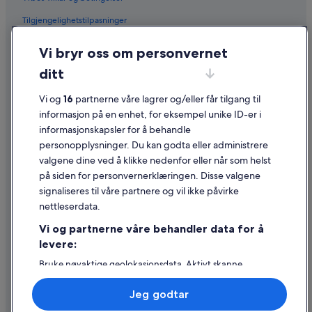
Bilutleie i Riviera Maya
Tilgjengelighetstilpasninger
Bilutleie i Barcelona
Personvern
Vi bryr oss om personvernet
Bilutleie i San Francisco
Informasjonskapsler
ditt
Bilutleie i San Diego County
Generelle vilkår for bruk av nettstedet
Vi og
16
partnerne våre lagrer og/eller får tilgang til
Bilutleie i Oahu
Juridisk informasjon / kontakt oss
informasjon på en enhet, for eksempel unike ID-er i
Bilutleie i Chicago
informasjonskapsler for å behandle
Retningslinjer for innhold og rapportering av innhold
Leiebilselskaper i Lombardia
personopplysninger. Du kan godta eller administrere
Leiebiler fra Alamo Rent A Car i Lombardia
valgene dine ved å klikke nedenfor eller når som helst
Hjelp
Leiebiler fra Budget i Lombardia
på siden for personvernerklæringen. Disse valgene
Kontakt oss
signaliseres til våre partnere og vil ikke påvirke
Leiebiler fra Enterprise i Lombardia
nettleserdata.
Avbestille eller endre bestillingen
Leiebiler fra Hertz i Lombardia
Vi og partnerne våre behandler data for å
Refusjonsprosessen og tidsrammer for refusjon
Leiebiler fra Thrifty Car Rental i Lombardia
levere:
Å bestille flyreise med et tilgodebeløp
Leiebiler fra Avis i Lombardia
Bruke nøyaktige geolokasjonsdata. Aktivt skanne
enhetsegenskaper for identifikasjon. Lagre og/eller få
Internasjonale reisedokumenter
Leiebiler fra Dollar Rent A Car i Lombardia
tilgang til informasjon på en enhet. Personlig tilpasset
Jeg godtar
annonsering og innhold, annonsering- og
Leiebiler fra National i Lombardia
innholdsmåling, publikumsundersøkelser og