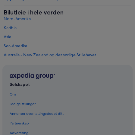
Bilutleie i hele verden
Nord-Amerika
Karibia
Asia
Sør-Amerika
Australia - New Zealand og det sørlige Stillehavet
Mexico og Mellomamerika
Midtøsten
Afrika
Selskapet
Populære reisemål i Lombardia
Bilutleie i Sirmione
Om
Bilutleie i Milano
Ledige stillinger
Bilutleie i Como
Annonser overnattingsstedet ditt
Bilutleie i Bellagio
Partnerskap
Bilutleie i Varenna
Advertising