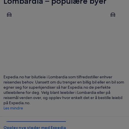
Lombardia – populære byer
Sirmione
Milano
Sirmione
Milano
Expedia.no har bilutleie i Lombardia som tilfredsstiller enhver
reisendes behov. Uansett om du trenger en billig bil eller en bil som
egner seg for superkjendiser så har Expedia.no de perfekte
utleiebilene for deg. Velg blant leiebiler i Lombardia eller på
reisemål verden over, og opplev hvor enkelt det er å bestille leiebil
på Expedia.no.
Les mindre
Opplev nye steder med Expedia