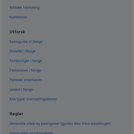
Bilutleie i Limone sul Garda
Affiliate Marketing
Bilutleie i Bergamo
Nyhetsrom
Bilutleie i Desenzano del Garda
Bilutleie i Menaggio
Utforsk
Bilutleie i Livigno
Reiseguide til Norge
Lei bil på andre populære reisemål
Hoteller i Norge
Bilutleie i Las Vegas
Ferieboliger i Norge
Bilutleie i New York
Pakkereiser i Norge
Bilutleie i Orlando
Bilutleie i London
Flyreiser innenlands
Bilutleie i Paris
Leiebil i Norge
Bilutleie i Cancun
Alle typer overnattingssteder
Bilutleie i Miami
Regler
Bilutleie i Los Angeles
Generelle vilkår og betingelser (gjelder ikke Vrbo-bestillinger)
Bilutleie i Roma
Vrbos vilkår og betingelser
Bilutleie i Punta Cana