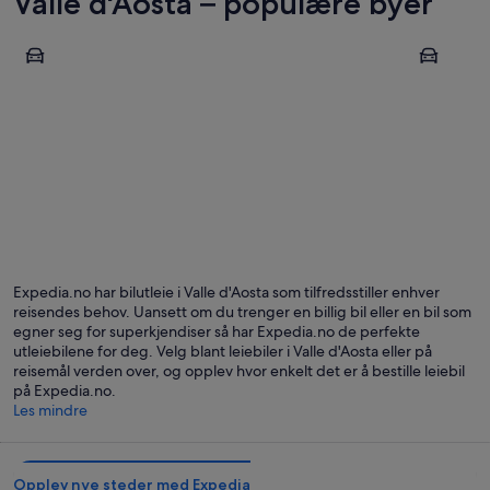
Valle d'Aosta – populære byer
Aosta
Courmaye
Aosta
Courma
Expedia.no har bilutleie i Valle d'Aosta som tilfredsstiller enhver
reisendes behov. Uansett om du trenger en billig bil eller en bil som
egner seg for superkjendiser så har Expedia.no de perfekte
utleiebilene for deg. Velg blant leiebiler i Valle d'Aosta eller på
reisemål verden over, og opplev hvor enkelt det er å bestille leiebil
på Expedia.no.
Les mindre
Opplev nye steder med Expedia