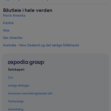
Bilutleie i hele verden
Nord-Amerika
Karibia
Asia
Sør-Amerika
Australia - New Zealand og det sørlige Stillehavet
Mexico og Mellomamerika
Midtøsten
Afrika
Selskapet
Populære reisemål i Valle d'Aosta
Bilutleie i Courmayeur
Om
Bilutleie i Aosta
Ledige stillinger
Bilutleie i Cogne
Annonser overnattingsstedet ditt
Bilutleie i Saint-Vincent
Partnerskap
Bilutleie i La Salle
Advertising