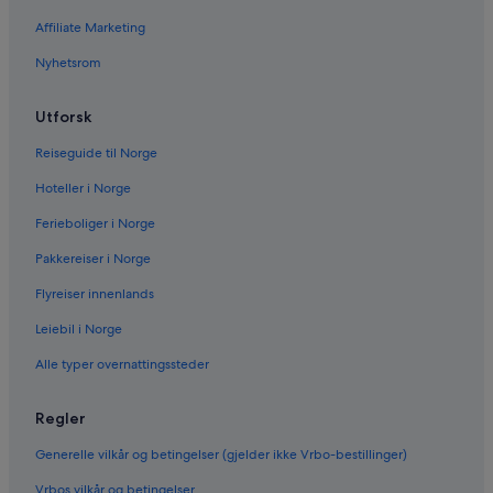
Lei bil på andre populære reisemål
Affiliate Marketing
Bilutleie i Las Vegas
Bilutleie i New York
Nyhetsrom
Bilutleie i Orlando
Utforsk
Bilutleie i London
Reiseguide til Norge
Bilutleie i Paris
Hoteller i Norge
Bilutleie i Cancun
Ferieboliger i Norge
Bilutleie i Miami
Pakkereiser i Norge
Bilutleie i Los Angeles
Bilutleie i Roma
Flyreiser innenlands
Bilutleie i Punta Cana
Leiebil i Norge
Bilutleie i Riviera Maya
Alle typer overnattingssteder
Bilutleie i Barcelona
Regler
Bilutleie i San Francisco
Generelle vilkår og betingelser (gjelder ikke Vrbo-bestillinger)
Bilutleie i San Diego County
Vrbos vilkår og betingelser
Bilutleie i Oahu