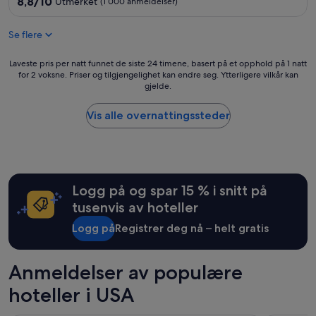
2.0
o
8,8/10
Utmerket
(1 000 anmeldelser)
av
u
stjerner
10,
l
Se flere
Utmerket,
d
(1 000
d
Laveste
anmeldelser)
e
Laveste pris per natt funnet de siste 24 timene, basert på et opphold på 1 natt
for 2 voksne. Priser og tilgjengelighet kan endre seg. Ytterligere vilkår kan
pris
f
gjelde.
per
i
natt
n
funnet
i
Vis alle overnattingssteder
de
t
siste
e
24
l
timene,
y
basert
s
Logg på og spar 15 % i snitt på
på
t
et
a
tusenvis av hoteller
opphold
y
Logg på
Registrer deg nå – helt gratis
på
h
1
e
natt
r
for
Anmeldelser av populære
e
2
a
hoteller i USA
voksne.
g
Priser
a