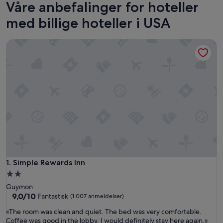
Våre anbefalinger for hoteller
med billige hoteller i USA
Simple Rewards Inn
Simple Rewards Inn
1. Simple Rewards Inn
Overnattingssted
med
Guymon
2.0
9.0
9,0/10
Fantastisk
(1 007 anmeldelser)
av
stjerner
«
«The room was clean and quiet. The bed was very comfortable.
10,
T
Coffee was good in the lobby. I would definitely stay here again.»
Fantastisk,