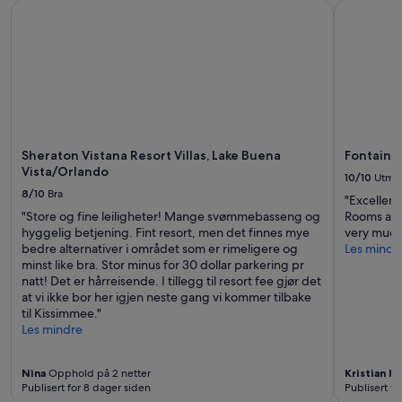
og
i
Sheraton Vistana Resort Villas, Lake Buena Vista/Orlando
Fontaineb
tilgjengelighet
n
kan
.
endre
»
seg.
Ytterligere
vilkår
kan
gjelde.
Sheraton Vistana Resort Villas, Lake Buena
Fontaine
Vista/Orlando
10/10
Utme
8/10
Bra
"Excellent
"Store og fine leiligheter! Mange svømmebasseng og
Rooms a bi
hyggelig betjening. Fint resort, men det finnes mye
very much 
bedre alternativer i området som er rimeligere og
Les mindr
minst like bra. Stor minus for 30 dollar parkering pr
natt! Det er hårreisende. I tillegg til resort fee gjør det
at vi ikke bor her igjen neste gang vi kommer tilbake
til Kissimmee."
Les mindre
Nina
Opphold på 2 netter
Kristian H
Publisert for 8 dager siden
Publisert fo