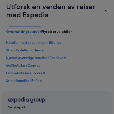
Utforsk en verden av reiser
med Expedia
Overnattingssteder
Flyreiser
Leiebiler
Hoteller med aircondition i Billerica
Strandhoteller i Billerica
Kjæledyrvennlige hoteller i Charlevoix
Golfhoteller i Conway
Familiehoteller i Crockett
Strandhoteller i Enfield
Billige hoteller i Fripp Island
Kjæledyrvennlige hoteller i Fripp Island
Familiehoteller i Fripp Island
Selskapet
Hoteller med aircondition i Fripp Island