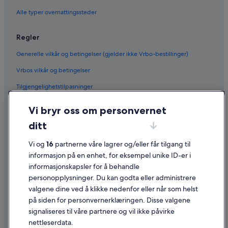
Hoteller med alt inkludert i Pennsylvania
Alle typer overnattingssteder
Luksushoteller i Pennsylvania
Regler
Kasinohoteller i San Bernardino County
Generelle vilkår og betingelser (gjelder ikke Vrbo-bestillinger)
Boutique-Hoteller i San Bernardino
Vrbos vilkår og betingelser
Kjæledyrvennlige hoteller i San Bernardino
Familiehoteller i San Bernardino
Tilgjengelighetstilpasninger
Forretningshoteller i San Bernardino
Personvern
Vi bryr oss om personvernet
Hoteller med aircondition i San Bernardino
Informasjonskapsler
ditt
Hoteller med basseng i San Bernardino
Generelle vilkår for bruk av nettstedet
Vi og
16
partnerne våre lagrer og/eller får tilgang til
Luksushoteller i San Bernardino
Juridisk informasjon / kontakt oss
informasjon på en enhet, for eksempel unike ID-er i
Strandhoteller i San Bernardino
informasjonskapsler for å behandle
Retningslinjer for innhold og rapportering av innhold
personopplysninger. Du kan godta eller administrere
Hoteller med alt inkludert i South Padre Island
valgene dine ved å klikke nedenfor eller når som helst
Hjelp
Kjæledyrvennlige hoteller i St. Cloud
på siden for personvernerklæringen. Disse valgene
Hoteller med basseng i St. Cloud
Kontakt oss
signaliseres til våre partnere og vil ikke påvirke
nettleserdata.
Resorter og hoteller med spa i Williamsport
Avbestille eller endre bestillingen