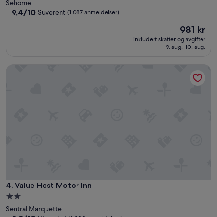
med
Sehome
f
2.5
9.4
9,4/10
Suverent
(1 087 anmeldelser)
f
av
stjerner
e
Prisen
981 kr
10,
e
er
Suverent,
inkludert skatter og avgifter
w
981 kr
(1 087
9. aug.–10. aug.
a
anmeldelser)
s
Value Host Motor Inn
g
o
o
d
i
n
t
h
e
l
o
b
b
y
Value Host Motor Inn
4. Value Host Motor Inn
.
Overnattingssted
I
med
w
Sentral Marquette
8.8