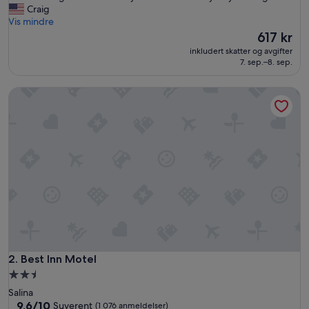
h
Craig
(1 007
e
Vis mindre
anmeldelser)
r
Prisen
617 kr
o
er
inkludert skatter og avgifter
o
617 kr
7. sep.–8. sep.
m
w
Best Inn Motel
a
s
c
l
e
a
n
a
n
d
q
u
i
e
Best Inn Motel
2. Best Inn Motel
t
Overnattingssted
.
med
Salina
T
2.5
9.6
9,6/10
Suverent
(1 076 anmeldelser)
h