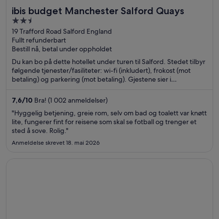
ibis budget Manchester Salford Quays
2.5
out
19 Trafford Road Salford England
Fullt refunderbart
of
Bestill nå, betal under oppholdet
5
Du kan bo på dette hotellet under turen til Salford. Stedet tilbyr
følgende tjenester/fasiliteter: wi-fi (inkludert), frokost (mot
betaling) og parkering (mot betaling). Gjestene sier i
anmeldelsene sine at de er spesielt fornøyd med den vennlige
betjeningen og de rene rommene. Populære severdigheter
7,6
/
10
Bra! (1 002 anmeldelser)
som Old Trafford og Salford Quays ligger dessuten ikke langt
"Hyggelig betjening, greie rom, selv om bad og toalett var knøtt
unna.
lite, fungerer fint for reisene som skal se fotball og trenger et
sted å sove. Rolig."
Anmeldelse skrevet 18. mai 2026
Åpnes i et nytt vindu
Virgin River Hotel and Casino