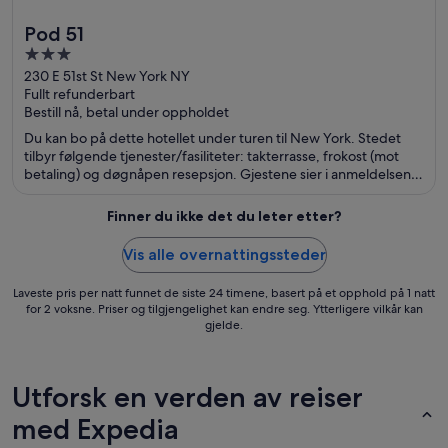
Pod 51
3
out
230 E 51st St New York NY
Fullt refunderbart
of
Bestill nå, betal under oppholdet
5
Du kan bo på dette hotellet under turen til New York. Stedet
tilbyr følgende tjenester/fasiliteter: takterrasse, frokost (mot
betaling) og døgnåpen resepsjon. Gjestene sier i anmeldelsene
sine at de er spesielt fornøyd med den vennlige betjeningen og
de rene rommene. Populære severdigheter som Grand Central
Finner du ikke det du leter etter?
jernbanestasjon og 5th Avenue ligger dessuten ikke langt unna.
Vis alle overnattingssteder
Laveste pris per natt funnet de siste 24 timene, basert på et opphold på 1 natt
for 2 voksne. Priser og tilgjengelighet kan endre seg. Ytterligere vilkår kan
gjelde.
Utforsk en verden av reiser
med Expedia