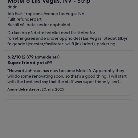
Motel 6 Las Vegas, NV - Strip
2
out
165 East Tropicana Avenue Las Vegas NV
Fullt refunderbart
of
Bestill nå, betal under oppholdet
5
Du kan bo på dette hotellet med fasiliteter for
forretningsreisende under oppholdet i Las Vegas. Stedet tilbyr
følgende tjenester/fasiliteter: wi-fi (inkludert), parkering
(inkludert) og utendørsbasseng. Gjestene sier i anmeldelsene
sine at de er spesielt fornøyd med de rene rommene. Populære
6,2
/
10
(2 879 anmeldelser)
severdigheter som MGM Grand Casino og Casino at Luxor Las
Super friendly staff!
Vegas ligger dessuten ikke langt unna.
"Howard Johnson has now become Motel 6. Apparently they
will do some renovating soon, so that’s a good thing. I will start
with the best and say that the staff was super friendly, and
made us feel welcomed. When it comes to the room, it was
Anmeldelse skrevet 20. mai 2025
cleaned and the bedding was fresh and clean. The problems ..."
Åpnes i et nytt vindu
Circus Circus Hotel, Casino & Theme Park