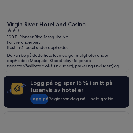
Virgin River Hotel and Casino
2.5
out
100 E. Pioneer Blvd Mesquite NV
Fullt refunderbart
of
Bestill nå, betal under oppholdet
5
Du kan bo på dette hotellet med golfmuligheter under
oppholdet i Mesquite. Stedet tilbyr følgende
tjenester/fasiliteter: wi-fi (inkludert), parkering (inkludert) og
utendørsbasseng. Gjestene sier i anmeldelsene sine at de er
spesielt fornøyd med bassenget og restauranten. Populære
severdigheter som Virgin River Casino og Eureka Casino ligger
Logg på og spar 15 % i snitt på
dessuten ikke langt unna.
tusenvis av hoteller
Logg på
Registrer deg nå – helt gratis
Åpnes i et nytt vindu
Excalibur Hotel & Casino