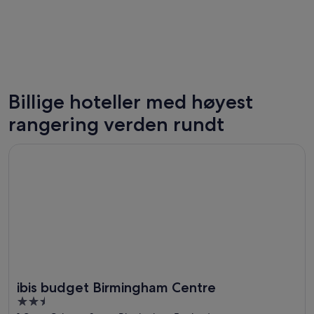
Billige hoteller med høyest
Las Vegas
London
rangering verden rundt
194 lavprishoteller
988 lavpr
Åpnes i et nytt vindu
ibis budget Birmingham Centre
ibis budget Birmingham Centre
2.5