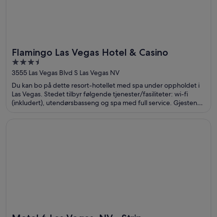
Flamingo Las Vegas Hotel & Casino
3.5
out
3555 Las Vegas Blvd S Las Vegas NV
of
Du kan bo på dette resort-hotellet med spa under oppholdet i
5
Las Vegas. Stedet tilbyr følgende tjenester/fasiliteter: wi-fi
(inkludert), utendørsbasseng og spa med full service. Gjestene
sier i anmeldelsene sine at de er spesielt fornøyd med
bassenget og restauranten. Populære severdigheter som The
Åpnes i et nytt vindu
Motel 6 Las Vegas, NV - Strip
Linq og Colosseum at Caesars Palace ligger dessuten ikke langt
unna.