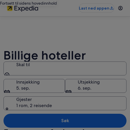
Fortsett til sidens hovedinnhold
Last ned appen
Billige hoteller
Skal til
Skal til
Innsjekking
Utsjekking
5. sep.
6. sep.
Gjester
1 rom, 2 reisende
Søk