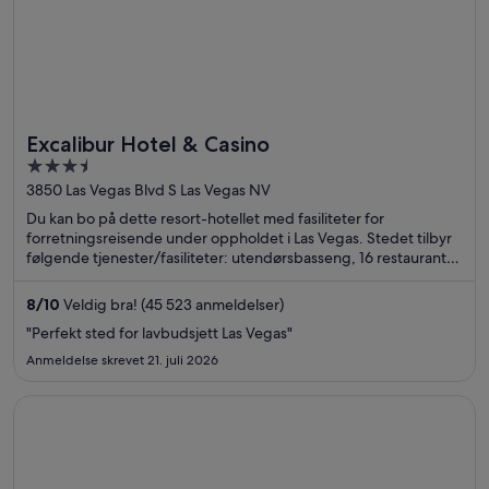
Excalibur Hotel & Casino
3.5
out
3850 Las Vegas Blvd S Las Vegas NV
of
Du kan bo på dette resort-hotellet med fasiliteter for
5
forretningsreisende under oppholdet i Las Vegas. Stedet tilbyr
følgende tjenester/fasiliteter: utendørsbasseng, 16 restauranter
og kasino. Gjestene sier i anmeldelsene sine at de er spesielt
fornøyd med restauranten og den vennlige betjeningen.
8
/
10
Veldig bra! (45 523 anmeldelser)
Populære severdigheter som Casino at Luxor Las Vegas og
"Perfekt sted for lavbudsjett Las Vegas"
Excalibur Hotel & Casino ligger dessuten ikke langt unna.
Anmeldelse skrevet 21. juli 2026
Åpnes i et nytt vindu
Luxor Hotel and Casino