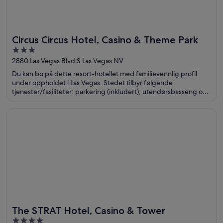
Circus Circus Hotel, Casino & Theme Park
3
out
2880 Las Vegas Blvd S Las Vegas NV
of
Du kan bo på dette resort-hotellet med familievennlig profil
5
under oppholdet i Las Vegas. Stedet tilbyr følgende
tjenester/fasiliteter: parkering (inkludert), utendørsbasseng og
5 restauranter. Gjestene sier i anmeldelsene sine at de er
spesielt fornøyd med bassenget og de praktiske
Åpnes i et nytt vindu
The STRAT Hotel, Casino & Tower
parkeringsmulighetene. Populære severdigheter som Casino at
Circus Circus og The Strat ligger dessuten ikke langt unna.
The STRAT Hotel, Casino & Tower
4