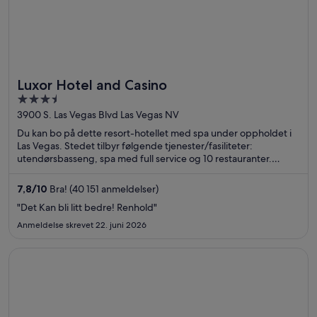
Luxor Hotel and Casino
3.5
out
3900 S. Las Vegas Blvd Las Vegas NV
of
Du kan bo på dette resort-hotellet med spa under oppholdet i
5
Las Vegas. Stedet tilbyr følgende tjenester/fasiliteter:
utendørsbasseng, spa med full service og 10 restauranter.
Gjestene sier i anmeldelsene sine at de er spesielt fornøyd med
frokosten og restauranten. Populære severdigheter som Casino
7,8
/
10
Bra! (40 151 anmeldelser)
at Luxor Las Vegas og Excalibur Hotel & Casino ligger dessuten
"Det Kan bli litt bedre! Renhold"
ikke langt unna.
Anmeldelse skrevet 22. juni 2026
Åpnes i et nytt vindu
Flamingo Las Vegas Hotel & Casino