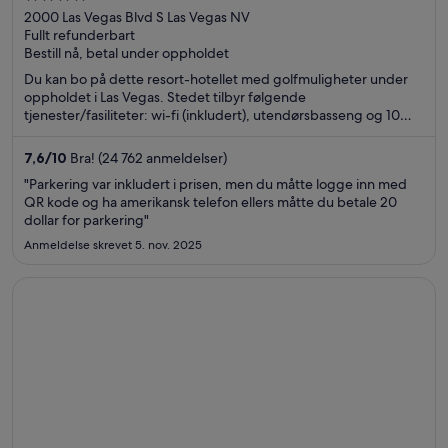
out
2000 Las Vegas Blvd S Las Vegas NV
Fullt refunderbart
of
Bestill nå, betal under oppholdet
5
Du kan bo på dette resort-hotellet med golfmuligheter under
oppholdet i Las Vegas. Stedet tilbyr følgende
tjenester/fasiliteter: wi-fi (inkludert), utendørsbasseng og 10
restauranter. Gjestene sier i anmeldelsene sine at de er spesielt
fornøyd med restauranten og de rene rommene. Populære
7,6
/
10
Bra! (24 762 anmeldelser)
severdigheter som The Strat og Casino at Circus Circus ligger
"Parkering var inkludert i prisen, men du måtte logge inn med
dessuten ikke langt unna.
QR kode og ha amerikansk telefon ellers måtte du betale 20
dollar for parkering"
Anmeldelse skrevet 5. nov. 2025
Åpnes i et nytt vindu
Pod 51