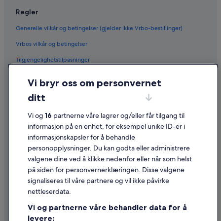
Regler
Generelle vilkår og betingelser (gjelder ikke Vrbo-bestillinger)
Vrbos vilkår og betingelser
Tilgjengelighetstilpasninger
Personvern
Vi bryr oss om personvernet
Informasjonskapsler
ditt
Generelle vilkår for bruk av nettstedet
Vi og
16
partnerne våre lagrer og/eller får tilgang til
Juridisk informasjon / kontakt oss
informasjon på en enhet, for eksempel unike ID-er i
informasjonskapsler for å behandle
Retningslinjer for innhold og rapportering av innhold
personopplysninger. Du kan godta eller administrere
valgene dine ved å klikke nedenfor eller når som helst
Hjelp
på siden for personvernerklæringen. Disse valgene
Kontakt oss
signaliseres til våre partnere og vil ikke påvirke
nettleserdata.
Avbestille eller endre bestillingen
Vi og partnerne våre behandler data for å
Refusjonsprosessen og tidsrammer for refusjon
levere: