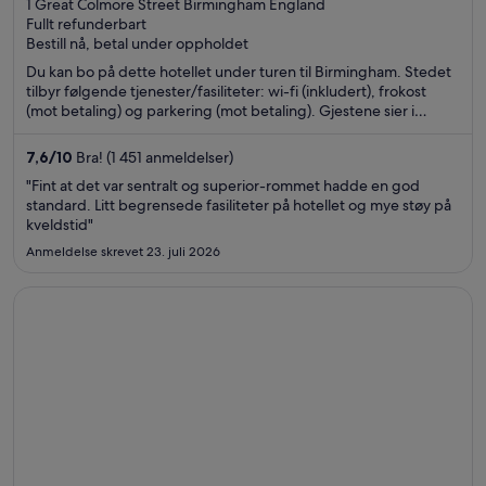
out
1 Great Colmore Street Birmingham England
Fullt refunderbart
of
Bestill nå, betal under oppholdet
5
Du kan bo på dette hotellet under turen til Birmingham. Stedet
tilbyr følgende tjenester/fasiliteter: wi-fi (inkludert), frokost
(mot betaling) og parkering (mot betaling). Gjestene sier i
anmeldelsene sine at de er spesielt fornøyd med den vennlige
betjeningen og de rene rommene. Populære severdigheter
7,6
/
10
Bra! (1 451 anmeldelser)
som Utilita Arena Birmingham og Bullring & Grand Central ligger
"Fint at det var sentralt og superior-rommet hadde en god
dessuten ikke langt unna.
standard. Litt begrensede fasiliteter på hotellet og mye støy på
kveldstid"
Anmeldelse skrevet 23. juli 2026
Åpnes i et nytt vindu
ibis budget Manchester Salford Quays