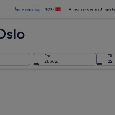
•
Åpne appen
NOK
Annonser overnattingsste
 Oslo
Fra
Til
21. aug.
22. 