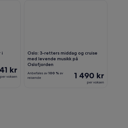
 Oslofjorden
Oslo: 3-retters middag og cruise med levende mus
 i
Oslo: 3-retters middag og cruise
med levende musikk på
Oslofjorden
41 kr
1 490 kr
Anbefales av
100 %
av
per voksen
reisende
per voksen