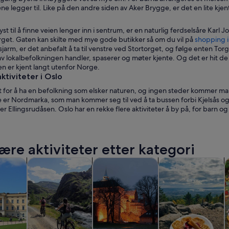
e legger til. Like på den andre siden av Aker Brygge, er det en lite kj
lyst til å finne veien lenger inn i sentrum, er en naturlig ferdselsåre Ka
get. Gaten kan skilte med mye gode butikker så om du vil på
shopping i
sjarm, er det anbefalt å ta til venstre ved Stortorget, og følge enten To
av lokalbefolkningen handler, spaserer og møter kjente. Og det er hit de
n er kjent langt utenfor Norge.
ktiviteter i Oslo
t for å ha en befolkning som elsker naturen, og ingen steder kommer man 
ge er Nordmarka, som man kommer seg til ved å ta bussen forbi Kjelsås 
ler Ellingsrudåsen. Oslo har en rekke flere aktiviteter å by på, for barn o
ære aktiviteter etter kategori
Åpnes i en ny fane
Åpnes i en ny fane
Åpnes
er og dagsturer
Historie og kultur
Private og skreddersydde turer
Spenning og friluft
V