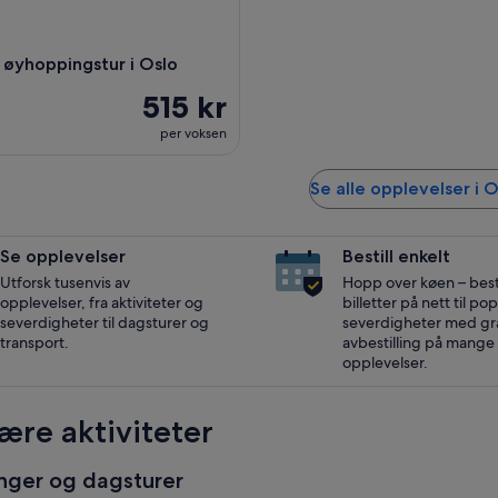
 øyhoppingstur i Oslo
515 kr
per voksen
Se alle opplevelser i O
Se opplevelser
Bestill enkelt
Utforsk tusenvis av
Hopp over køen – besti
opplevelser, fra aktiviteter og
billetter på nett til p
severdigheter til dagsturer og
severdigheter med gra
transport.
avbestilling på mange
opplevelser.
ære aktiviteter
nger og dagsturer