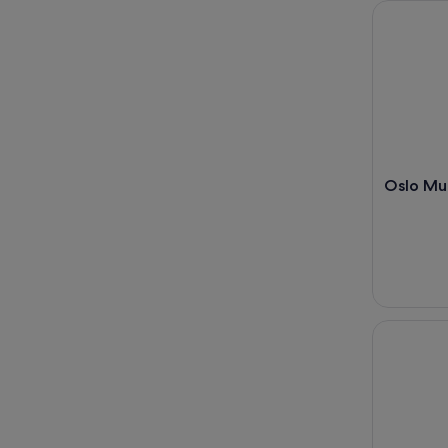
Oslo Munc
Oslo Mu
4 timers ø