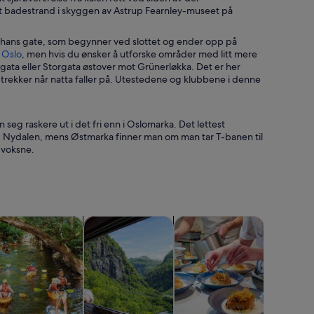
ent badestrand i skyggen av Astrup Fearnley-museet på
rl Johans gate, som begynner ved slottet og ender opp på
 Oslo
, men hvis du ønsker å utforske områder med litt mere
rggata eller Storgata østover mot Grünerløkka. Det er her
 trekker når natta faller på. Utestedene og klubbene i denne
seg raskere ut i det fri enn i Oslomarka. Det lettest
og Nydalen, mens Østmarka finner man om man tar T-banen til
g voksne.
 i en ny fane
Åpnes i en ny fane
Åpnes i en ny fane
Åpnes i en ny fane
Åpnes i
sliv
annaktiviteter
Cruise og båtturer
Mat, drikke og uteliv
Severdigh