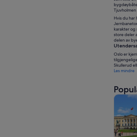
bygdøybåten
Tjuvholmen
Hvis du har 
Jernbanetor
karakter og 
store deler 
delen av bye
Utendørsa
Oslo er kjen
tilgjengeli
Skullerud el
Les mindre
Popul
Omvisning