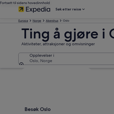
Fortsett til sidens hovedinnhold
Søk etter reise
Europa
Norge
Akershus
Oslo
Ting å gjøre i
Aktiviteter, attraksjoner og omvisninger
Opplevelser i
Oslo, Norge
Opplevelser i
Se på kartet
Besøk Oslo