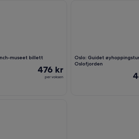
h-museet billett
Oslo: Guidet øyhoppingstur i
nch-museet billett
Oslo: Guidet øyhoppingstur
Oslofjorden
476 kr
4
per voksen
yhoppingstur i Oslo