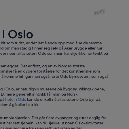
Oslo
Oslo
25
i Oslo
Oslo
Oslo
n hit som turist, er det lett å ende opp med å se de samme
nd om man stadig finner seg selv på Aker Brygge eller Karl
ver noen aktiviteter i Oslo som man kanskje ikke har tenkt på
anlegget. Det er flott, og en av Norges største
 kanskje få en dypere forståelse for det kunstneriske som
For å komme hit, går man også forbi Oslo Bymuseum, som også
g i Oslo, er naturligvis museene på Bygdøy. Vikingskipene,
. Et mere generelt innblikk får man på Norsk
 på
hotell i Oslo
kan du enkelt nå aktivitetene Oslo byr på,
lem å gå eller ta trikk.
rum via sjøveien. Det går flere avganger og ruter daglig fra
t har satt sjøbein, kan du sjekke ut noen Oslo-aktiviteter
jørøvercruise fra kaien rett ved siden av der