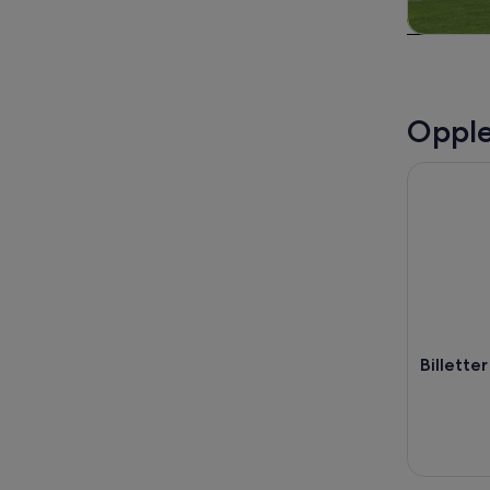
Omvisnin
dagst
Opple
Billetter 
Billette