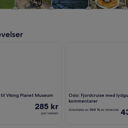
ger og
Historie og kultur
Private og
Spenning og
V
urer
skreddersydde
friluftsliv
turer
velser
til Viking Planet Museum
Oslo: Fjordcruise med lydgui
r til Viking Planet Museum
Oslo: Fjordcruise med lydg
kommentarer
285 kr
4
Anbefales av
100 %
av reisende
per voksen