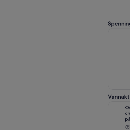
Spenning
Oslo: Guid
Vannakti
Oslo: 3-re
Os
cr
på