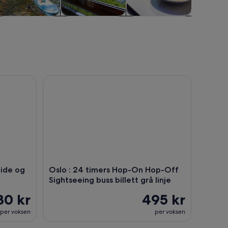
annaktiviteter
Cruise og
Mat, drikke og
Severdig
båtturer
uteliv
de og kommentarer
Oslo : 24 timers Hop-On Hop-Off Sightseeing buss b
uide og
Oslo : 24 timers Hop-On Hop-Off
Sightseeing buss billett grå linje
30 kr
495 kr
per voksen
per voksen