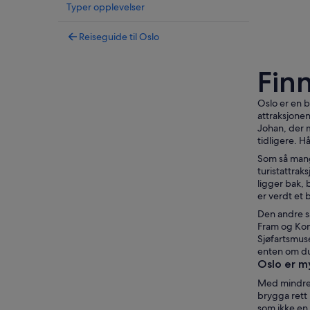
Typer opplevelser
Reiseguide til Oslo
Fin
Oslo er en b
attraksjonen
Johan, der m
tidligere. H
Som så mang
turistattrak
ligger bak,
er verdt et 
Den andre s
Fram og Kon-
Sjøfartsmus
enten om du 
Oslo er m
Med mindre
brygga rett 
som ikke en