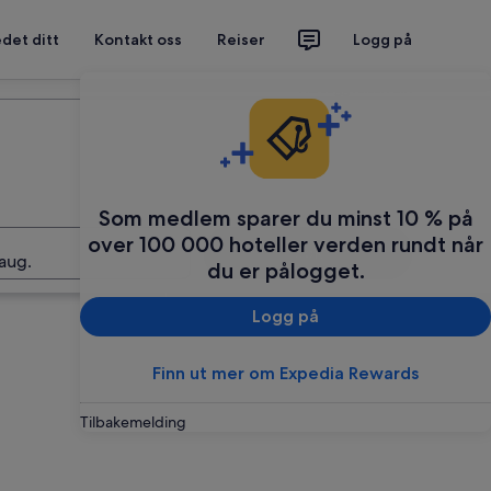
det ditt
Kontakt oss
Reiser
Logg på
Planlegg reisen din
Som medlem sparer du minst 10 % på
over 100 000 hoteller verden rundt når
Søk
aug.
du er pålogget.
Logg på
Finn ut mer om Expedia Rewards
Tilbakemelding