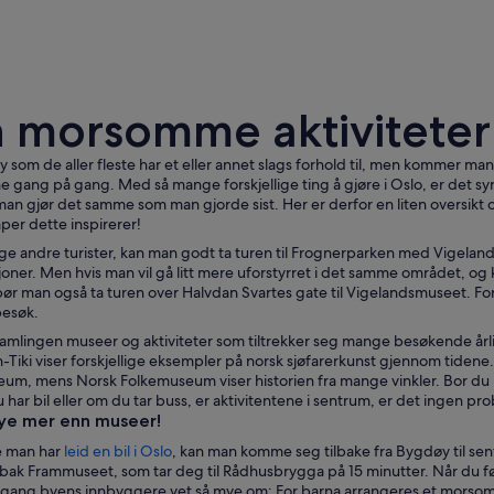
n morsomme aktiviteter 
y som de aller fleste har et eller annet slags forhold til, men kommer ma
e gang på gang. Med så mange forskjellige ting å gjøre i Oslo, er det sy
an gjør det samme som man gjorde sist. Her er derfor en liten oversikt o
åper dette inspirerer!
Oslo
e andre turister, kan man godt ta turen til Frognerparken med Vigelands
sjoner. Men hvis man vil gå litt mere uforstyrret i det samme området, og
 bør man også ta turen over Halvdan Svartes gate til Vigelandsmuseet. 
besøk.
amlingen museer og aktiviteter som tiltrekker seg mange besøkende årli
Tiki viser forskjellige eksempler på norsk sjøfarerkunst gjennom tidene
eum, mens Norsk Folkemuseum viser historien fra mange vinkler. Bor du
har bil eller om du tar buss, er aktivitentene i sentrum, er det ingen prob
ye mer enn museer!
 man har
leid en bil i Oslo
, kan man komme seg tilbake fra Bygdøy til sent
bak Frammuseet, som tar deg til Rådhusbrygga på 15 minutter. Når du førs
 gang byens innbyggere vet så mye om: For barna arrangeres et morsomt s