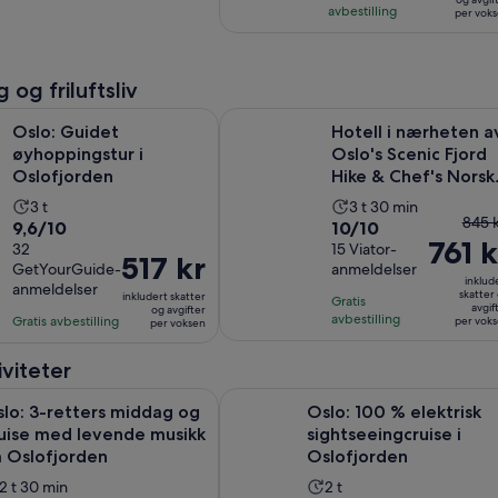
pris
7
avbestilling
per vok
per
er
anmeldelser
voksen
16 kr
per
 og friluftsliv
voksen
Åpnes i en ny fane
et øyhoppingstur i Oslofjorden
Hotell i nærheten av Oslo's Scenic
Oslo: Guidet
Hotell i nærheten a
øyhoppingstur i
Oslo's Scenic Fjord
Oslofjorden
Hike & Chef's Norsk
Forest Waffle
Aktivitetens
Aktivitetens
3 t
3 t 30 min
Forr
845 
9.6
10.0
9,6/10
10/10
varighet
varighet
761 k
pris
av
32
av
15 Viator-
er
er
Prisen
517 kr
var
GetYourGuide-
anmeldelser
10
10
3
3
er
inklud
anmeldelser
845 
med
med
skatter
timer
inkludert skatter
timer
Gratis
517 kr
avgif
og avgifter
og
32
15
avbestilling
Gratis avbestilling
og
per vok
per voksen
per
nåv
anmeldelser
anmeldelser
30
voksen
pris
viteter
minutter
er
Åp
tters middag og cruise med levende musikk på Oslofjorden
Oslo: 100 % elektrisk sightseeingc
761 k
lo: 3-retters middag og
Oslo: 100 % elektrisk
per
uise med levende musikk
sightseeingcruise i
vok
 Oslofjorden
Oslofjorden
Aktivitetens
Aktivitetens
2 t 30 min
2 t