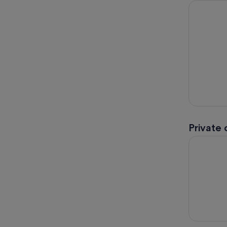
2 - Hour O
Private
Selvguidet 