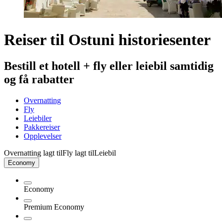
Reiser til Ostuni historiesenter
Bestill et hotell + fly eller leiebil samtidig
og få rabatter
Overnatting
Fly
Leiebiler
Pakkereiser
Opplevelser
Overnatting lagt til
Fly lagt til
Leiebil
Economy
Economy
Premium Economy