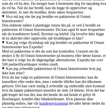
som du vil ha den. Du trenger bare å bestemme deg for nøyaktig hva
du vil ha. Når du har bestilt, kan du legge til opplevelser og
aktiviteter. Jo mer du bestiller, desto større besparelser.
Hva må jeg vite før jeg bestiller en pakkereise til Ostuni
historiesenter?
Den enkleste måten å planlegge reisen din på, er ved å bestille en
pakkereise til Ostuni historiesenter. Du kan også få store besparelser
når du kombinerer hotell, flyreiser og leiebil. Og hvorfor ikke legge
til en aktivitet eller opplevelse når bestillingen er klar?
Kan jeg velge flyselskap når jeg bestiller en pakkereise til Ostuni
historiesenter hos Expedia?
Med en pakkereise er det du som har kontrollen. Uansett om du
ønsker å fly til Ostuni historiesenter på business eller første klasse, er
det bare å velge fra de tilgjengelige alternativene. Expedia har over
500 partnerflyselskaper verden rundt.
Kan jeg avbestille pakkereisen til Ostuni historiesenter hvis jeg
ikke kan reise?
Hvis du har valgt en pakkereise til Ostuni historiesenter, kan du
kansellere eller endre den, men i enkelte tilfeller kan det tilkomme
gebyrer. Det kan være mulig å avbestille og ombestille uten kostnad
hvis du kjøpte pakkereisen innenfor de siste 24 timene. Hvis det har
gått lenger tid enn det, kan det hende du må betale et gebyr til
flyselskapet, hotellet eller bilutleiefirmaet. Hvis planene dine
plutselig endres, bør vår
kundeserviceportal
det aller første stedet du
ser etter mer informasjon.