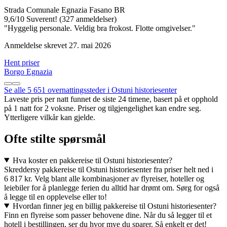
Strada Comunale Egnazia Fasano BR
9,6
/
10
Suverent! (327 anmeldelser)
"Hyggelig personale. Veldig bra frokost. Flotte omgivelser."
Anmeldelse skrevet 27. mai 2026
Hent priser
Borgo Egnazia
Se alle 5 651 overnattingssteder i Ostuni historiesenter
Laveste pris per natt funnet de siste 24 timene, basert på et opphold
på 1 natt for 2 voksne. Priser og tilgjengelighet kan endre seg.
Ytterligere vilkår kan gjelde.
Ofte stilte spørsmål
Hva koster en pakkereise til Ostuni historiesenter?
Skreddersy pakkereise til Ostuni historiesenter fra priser helt ned i
6 817 kr. Velg blant alle kombinasjoner av flyreiser, hoteller og
leiebiler for å planlegge ferien du alltid har drømt om. Sørg for også
å legge til en opplevelse eller to!
Hvordan finner jeg en billig pakkereise til Ostuni historiesenter?
Finn en flyreise som passer behovene dine. Når du så legger til et
hotell i bestillingen, ser du hvor mye du sparer. Så enkelt er det!