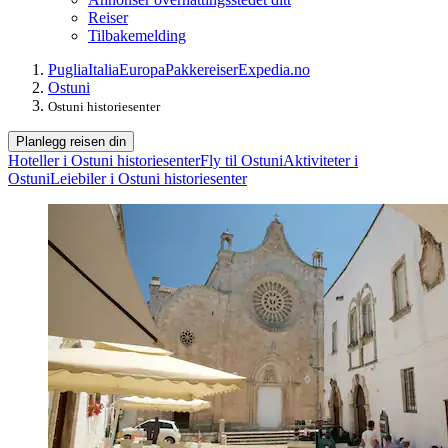
Reiser
Tilbakemelding
Puglia
Italia
Europa
Pakkereiser
Expedia.no
Ostuni
Ostuni historiesenter
Planlegg reisen din
Hoteller i Ostuni historiesenter
Fly til Ostuni
Aktiviteter i
Ostuni
Leiebiler i Ostuni historiesenter