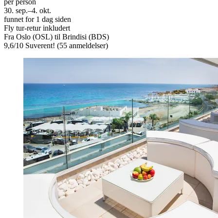
per person
30. sep.–4. okt.
funnet for 1 dag siden
Fly tur-retur inkludert
Fra Oslo (OSL) til Brindisi (BDS)
9,6
/
10
Suverent! (55 anmeldelser)