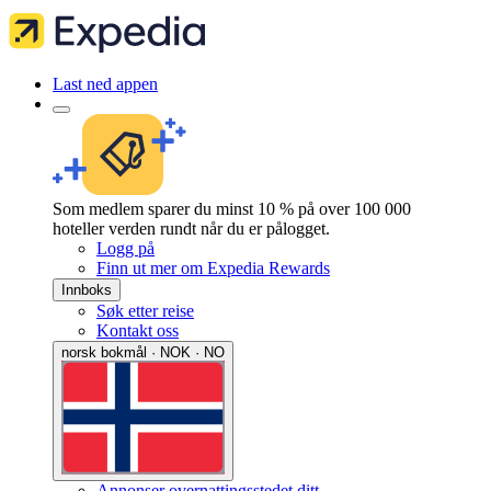
Last ned appen
Som medlem sparer du minst 10 % på over 100 000
hoteller verden rundt når du er pålogget.
Logg på
Finn ut mer om Expedia Rewards
Innboks
Søk etter reise
Kontakt oss
norsk bokmål · NOK · NO
Annonser overnattingsstedet ditt