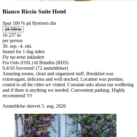
Bianco Riccio Suite Hotel
Spar 100 % på flyreisen din
24 749 kr
16 237 kr
per person
30. sep.–4. okt.
funnet for 1 dag siden
Fly tur-retur inkludert
Fra Oslo (OSL) til Brindisi (BDS)
9,4
/
10
Suverent! (72 anmeldelser)
Amazing rooms, clean and organized staff. Breakfast was
extravagant, delicious and well stocked. Location was prestine,
central to all the cities we visited. Constant asks about our wellbeing
and if there is anything we needed. Convenient parking. Highly
recommend !!!!
Anmeldelse skrevet 5. aug. 2026