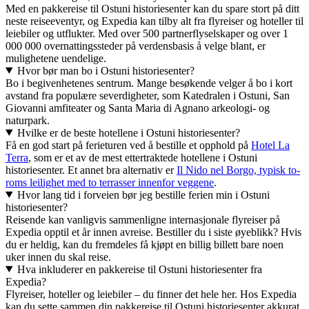
Med en pakkereise til Ostuni historiesenter kan du spare stort på ditt
neste reiseeventyr, og Expedia kan tilby alt fra flyreiser og hoteller til
leiebiler og utflukter. Med over 500 partnerflyselskaper og over 1
000 000 overnattingssteder på verdensbasis å velge blant, er
mulighetene uendelige.
Hvor bør man bo i Ostuni historiesenter?
Bo i begivenhetenes sentrum. Mange besøkende velger å bo i kort
avstand fra populære severdigheter, som Katedralen i Ostuni, San
Giovanni amfiteater og Santa Maria di Agnano arkeologi- og
naturpark.
Hvilke er de beste hotellene i Ostuni historiesenter?
Få en god start på ferieturen ved å bestille et opphold på
Hotel La
Terra
, som er et av de mest ettertraktede hotellene i Ostuni
historiesenter. Et annet bra alternativ er
Il Nido nel Borgo, typisk to-
roms leilighet med to terrasser innenfor veggene
.
Hvor lang tid i forveien bør jeg bestille ferien min i Ostuni
historiesenter?
Reisende kan vanligvis sammenligne internasjonale flyreiser på
Expedia opptil et år innen avreise. Bestiller du i siste øyeblikk? Hvis
du er heldig, kan du fremdeles få kjøpt en billig billett bare noen
uker innen du skal reise.
Hva inkluderer en pakkereise til Ostuni historiesenter fra
Expedia?
Flyreiser, hoteller og leiebiler – du finner det hele her. Hos Expedia
kan du sette sammen din pakkereise til Ostuni historiesenter akkurat