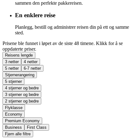
sammen den perfekte pakkereisen.
En enklere reise
Planlegg, bestill og administrer reisen din på ett og samme
sted.
Prisene ble funnet i løpet av de siste 48 timene. Klikk for å se
oppdaterte priser.
Reisens lengde
3 netter
4 netter
5 netter
6-7 netter
Stjernerangering
5 stjerner
4 stjerner og bedre
3 stjerner og bedre
2 stjerner og bedre
Flyklasse
Economy
Premium Economy
Business
First Class
Fjern alle filtre