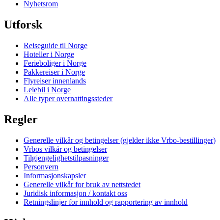
Nyhetsrom
Utforsk
Reiseguide til Norge
Hoteller i Norge
Ferieboliger i Norge
Pakkereiser i Norge
Flyreiser innenlands
Leiebil i Norge
Alle typer overnattingssteder
Regler
Generelle vilkår og betingelser (gjelder ikke Vrbo-bestillinger)
Vrbos vilkår og betingelser
Tilgjengelighetstilpasninger
Personvern
Informasjonskapsler
Generelle vilkår for bruk av nettstedet
Juridisk informasjon / kontakt oss
Retningslinjer for innhold og rapportering av innhold