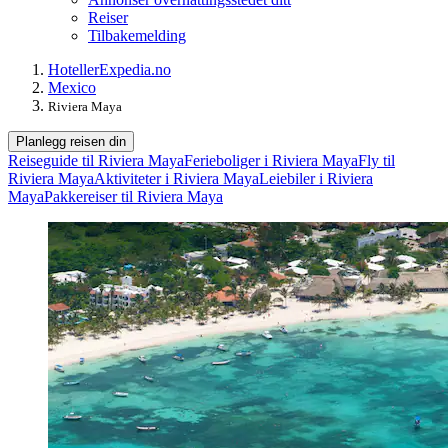
Reiser
Tilbakemelding
Hoteller
Expedia.no
Mexico
Riviera Maya
Planlegg reisen din
Reiseguide til Riviera Maya
Ferieboliger i Riviera Maya
Fly til
Riviera Maya
Aktiviteter i Riviera Maya
Leiebiler i Riviera
Maya
Pakkereiser til Riviera Maya