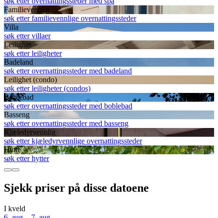
søk etter overnattingssteder med spa
Familievennlig
søk etter familievennlige overnattingssteder
Villa
søk etter villaer
Leilighet
søk etter leiligheter
Badeland
søk etter overnattingssteder med badeland
Leilighet (condo)
søk etter leiligheter (condos)
Boblebad
søk etter overnattingssteder med boblebad
Basseng
søk etter overnattingssteder med basseng
Kjæledyrvennlig
søk etter kjæledyrvennlige overnattingssteder
Hytte
søk etter hytter
Sjekk priser på disse datoene
I kveld
6. aug. - 7. aug.