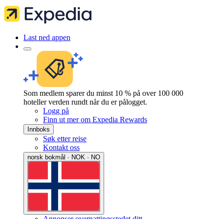
Last ned appen
Som medlem sparer du minst 10 % på over 100 000
hoteller verden rundt når du er pålogget.
Logg på
Finn ut mer om Expedia Rewards
Innboks
Søk etter reise
Kontakt oss
norsk bokmål · NOK · NO
Annonser overnattingsstedet ditt