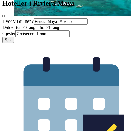
Hoteller i Riviera Maya
Hvor vil du hen?
Datoer
Gjester
Søk