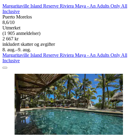
Margaritaville Island Reserve Riviera Maya - An Adults Only All
Inclusive
Puerto Morelos
8,6/10
Utmerket
(1 905 anmeldelser)
2 667 kr
inkludert skatter og avgifter
8. aug.–9. aug.
Margaritaville Island Reserve Riviera Maya - An Adults Only All
Inclusive