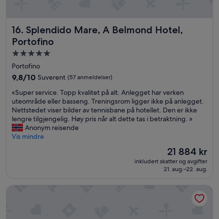
H
y
g
Splendido Mare, A Belmond Hotel, Portofino
16. Splendido Mare, A Belmond Hotel,
g
e
Portofino
l
Overnattingssted
i
med
g
Portofino
p
5.0
9.8
9,8/10
Suverent
(57 anmeldelser)
e
stjerner
av
r
«
«Super service. Topp kvalitet på alt. Anlegget har verken
10,
s
S
uteområde eller basseng. Treningsrom ligger ikke på anlegget.
Suverent,
o
u
Nettstedet viser bilder av tennisbane på hotellet. Den er ikke
(57
n
p
lengre tilgjengelig. Høy pris når alt dette tas i betraktning. »
anmeldelser)
a
e
Anonym reisende
l
r
Vis mindre
e
s
Prisen
21 884 kr
t
e
er
.
inkludert skatter og avgifter
r
21 884 kr
»
21. aug.–22. aug.
v
i
The Poet Hotel
c
e
.
T