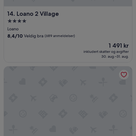
Loano 2 Village
14. Loano 2 Village
Overnattingssted
med
Loano
4.0
8.4
8,4/10
Veldig bra
(689 anmeldelser)
stjerner
av
Prisen
1 491 kr
10,
er
Veldig
inkludert skatter og avgifter
1 491 kr
30. aug.–31. aug.
bra,
(689
anmeldelser)
Madüneta 5 Terre Guesthouse