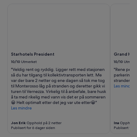
l
e
Starhotels President
Grand Hotel 
g
r
j
v
e
e
n
r
g
i
e
n
l
g
i
u
g
t
Starhotels President
Grand Hotel
.
e
H
10/10
Utmerket
10/10
Utmerk
o
ø
g
"Veldig rent og ryddig. Ligger rett med stasjonen
"Rene pene 
y
i
så du har tilgang til kollektivtransporten lett. Me
parkering. F
p
n
var der bare 2 netter og ene dagen så tok me tog
stranden."
r
n
til Monterosso låg på stranden og deretter gikk vi
Les mindre
i
e
turen til Vernezza. Virkelig til å anbefale, bare husk
s
.
å ta med rikelig med vann vis det er på sommeren
n
F
😀 Helt optimalt etter det jeg var ute etter😀"
å
i
Les mindre
r
k
a
k
l
Jon Erik
Opphold på 2 netter
Ina
Opphold p
v
t
Publisert for 6 dager siden
Publisert for 
e
d
l