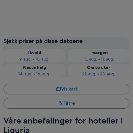
Santa Margherita Ligure
Sanrem
Sjekk priser på disse datoene
I kveld
I morgen
9. aug. - 10. aug.
10. aug. - 11. aug.
Neste helg
Om to uker
14. aug. - 16. aug.
21. aug. - 23. aug.
Vis kart
Filtre
Våre anbefalinger for hoteller i
Liguria