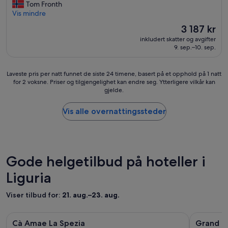
e
Tom Fronth
s
l
Vis mindre
e
l
Prisen
r
3 187 kr
e
er
b
inkludert skatter og avgifter
r
3 187 kr
i
9. sep.–10. sep.
v
l
a
d
r
e
Laveste
Laveste pris per natt funnet de siste 24 timene, basert på et opphold på 1 natt
m
r
for 2 voksne. Priser og tilgjengelighet kan endre seg. Ytterligere vilkår kan
pris
e
gjelde.
a
per
g
v
natt
e
t
funnet
Vis alle overnattingssteder
t
e
de
b
n
siste
r
n
24
a
i
timene,
m
s
basert
Gode helgetilbud på hoteller i
e
b
på
d
Liguria
a
et
s
n
opphold
e
e
på
Viser tilbud for:
21. aug.–23. aug.
n
p
1
t
å
natt
r
Bildegalleri
Cà Amae La Spezia
Bildegall
Grand Hot
h
for
Cà Amae La Spezia
Grand H
a