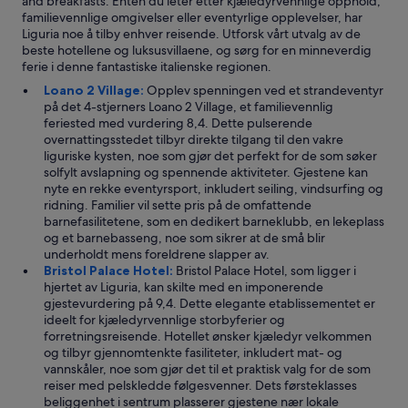
and breakfasts. Enten du leter etter kjæledyrvennlige opphold,
a
familievennlige omgivelser eller eventyrlige opplevelser, har
u
Liguria noe å tilby enhver reisende. Utforsk vårt utvalg av de
r
beste hotellene og luksusvillaene, og sørg for en minneverdig
a
ferie i denne fantastiske italienske regionen.
n
Loano 2 Village:
Opplev spenningen ved et strandeventyr
t
på det 4-stjerners Loano 2 Village, et familievennlig
e
feriested med vurdering 8,4. Dette pulserende
r
overnattingsstedet tilbyr direkte tilgang til den vakre
f
liguriske kysten, noe som gjør det perfekt for de som søker
r
solfylt avslapning og spennende aktiviteter. Gjestene kan
a
nyte en rekke eventyrsport, inkludert seiling, vindsurfing og
e
ridning. Familier vil sette pris på de omfattende
n
barnefasilitetene, som en dedikert barneklubb, en lekeplass
v
og et barnebasseng, noe som sikrer at de små blir
e
underholdt mens foreldrene slapper av.
l
Bristol Palace Hotel:
Bristol Palace Hotel, som ligger i
d
hjertet av Liguria, kan skilte med en imponerende
i
gjestevurdering på 9,4. Dette elegante etablissementet er
g
ideelt for kjæledyrvennlige storbyferier og
h
forretningsreisende. Hotellet ønsker kjæledyr velkommen
y
og tilbyr gjennomtenkte fasiliteter, inkludert mat- og
g
vannskåler, noe som gjør det til et praktisk valg for de som
g
reiser med pelskledde følgesvenner. Dets førsteklasses
e
beliggenhet i sentrum plasserer gjestene nær lokale
l