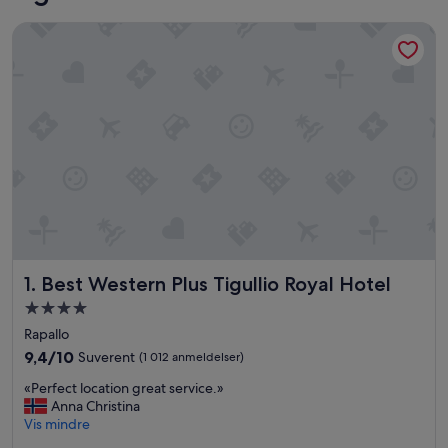
Best Western Plus Tigullio Royal Hotel
Best Western Plus Tigullio Royal Hotel
1. Best Western Plus Tigullio Royal Hotel
Overnattingssted
med
Rapallo
4.0
9.4
9,4/10
Suverent
(1 012 anmeldelser)
stjerner
av
«
«Perfect location great service.»
10,
P
Anna Christina
Suverent,
e
Vis mindre
(1 012
r
anmeldelser)