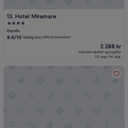
Hotel Miramare
13. Hotel Miramare
Overnattingssted
med
Rapallo
4.0
8.4
8,4/10
Veldig bra
(488 anmeldelser)
stjerner
av
Prisen
2 288 kr
10,
er
Veldig
inkludert skatter og avgifter
2 288 kr
23. aug.–24. aug.
bra,
(488
anmeldelser)
Loano 2 Village