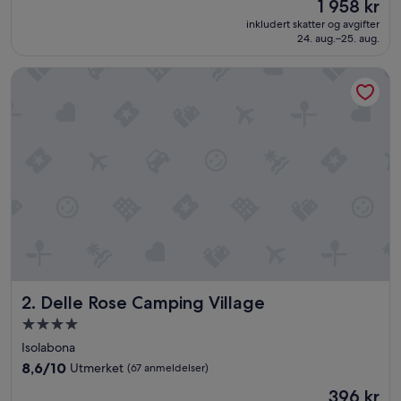
Prisen
1 958 kr
f
er
inkludert skatter og avgifter
e
1 958 kr
24. aug.–25. aug.
c
t
Delle Rose Camping Village
l
o
c
a
t
i
o
n
g
r
e
a
t
s
Delle Rose Camping Village
2. Delle Rose Camping Village
e
r
Overnattingssted
v
med
Isolabona
i
4.0
c
8.6
8,6/10
Utmerket
(67 anmeldelser)
stjerner
e
av
Prisen
396 kr
.
10,