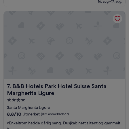
1 701 kr
16. aug.–17. aug.
(620
anmeldelser)
B&B Hotels Park Hotel Suisse Santa Margherita Ligure
B&B Hotels Park Hotel Suisse Santa Margherita Ligure
7. B&B Hotels Park Hotel Suisse Santa
Margherita Ligure
Overnattingssted
med
Santa Margherita Ligure
4.0
8.8
8,8/10
Utmerket
(312 anmeldelser)
stjerner
av
«
«Enkeltrom hadde dårlig seng. Dusjkabinett slitent og gammelt.
10,
E
»