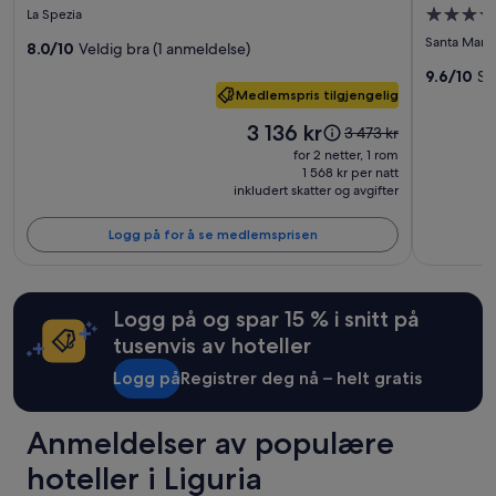
for
for
o
2
l
Overnatt
La Spezia
t
voksne.
Cà
Grand
b
med
e
Priser
Santa Margh
8.0/10
Veldig bra (1 anmeldelse)
e
Amae
Hotel
5.0
l
og
l
La
Miramar
9.6/10
Su
l
tilgjengelighet
stjerner
i
Medlemspris tilgjengelig
Spezia
e
kan
g
t
endre
Prisen
g
3 136 kr
Prisen
3 473 kr
.
seg.
er
e
var
for 2 netter, 1 rom
D
Ytterligere
3 136 kr
n
3 473 kr.
1 568 kr per natt
e
vilkår
h
inkludert skatter og avgifter
Se
n
kan
e
mer
e
gjelde.
t
informasjon
Logg på for å se medlemsprisen
r
i
om
i
r
standardpris.
k
o
k
l
Logg på og spar 15 % i snitt på
e
i
l
tusenvis av hoteller
g
e
s
Logg på
Registrer deg nå – helt gratis
n
t
g
r
r
ø
Anmeldelser av populære
e
k
t
.
hoteller i Liguria
i
S