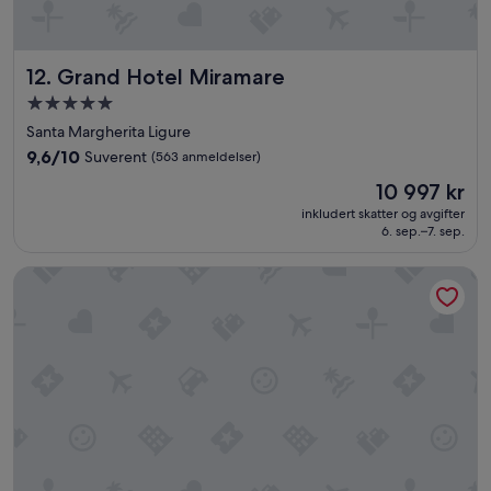
h
i
e
t
s
à
t
Grand Hotel Miramare
12. Grand Hotel Miramare
p
a
r
Overnattingssted
f
e
f
med
Santa Margherita Ligure
z
.
5.0
z
9.6
9,6/10
Suverent
(563 anmeldelser)
»
stjerner
o
av
Prisen
10 997 kr
»
10,
er
Suverent,
inkludert skatter og avgifter
10 997 kr
6. sep.–7. sep.
(563
anmeldelser)
Hotel Miramare