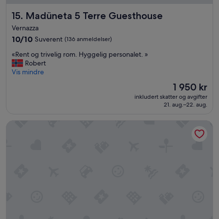
Madüneta 5 Terre Guesthouse
15. Madüneta 5 Terre Guesthouse
Vernazza
10.0
10/10
Suverent
(136 anmeldelser)
av
«
«Rent og trivelig rom. Hyggelig personalet. »
10,
R
Robert
Suverent,
e
Vis mindre
(136
n
anmeldelser)
Prisen
1 950 kr
t
er
inkludert skatter og avgifter
o
1 950 kr
21. aug.–22. aug.
g
t
Splendido Mare, A Belmond Hotel, Portofino
r
i
v
e
l
i
g
r
o
m
.