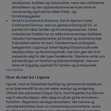
attraksjoner, butikker og restauranter, mens den sofistikerte
i
atmosfæren og den oppmerksomme servicen sikrer et
g
minneverdig opphold for både fritids- og
r
forretningsgjester.
e
Hotel Continental Genova:
Det 4-stjerners Hotel
s
Continental Genova, med en gjestevurdering på 9,2, er
e
perfekt for både familier og forretningsreisende. Dette
p
innbydende hotellet har en rekke barnevennlige fasiliteter,
s
inkludert barnepasstjenester på stedet og skreddersydde
j
frokostalternativer for barn. Eiendommens strategiske
o
beliggenhet i Liguria gir enkel tilgang til byens kulturelle
n
høydepunkter og forretningsstrøk, noe som gjør det til et
s
passende valg for alle typer besøkende. Gjestene setter pris
d
på blandingen av komfort og bekvemmelighet, noe som
a
sikrer et hyggelig opphold for familier og profesjonelle.
m
Les mindre
e
.
Hvor du kan bo i Liguria
G
Liguria, med sin fantastiske kystlinje og sjarmerende landsbyer,
o
er et drømmemål for de som søker eventyr og avslapning.
d
Utforsk den pittoreske Cinque Terre, hvor fargerike hus klamrer
p
seg til ulendte klipper, eller slapp av på de gylne strendene i
r
Portofino. Regionens vennlige atmosfære, rike historie og
i
utendørsaktiviteter lover en minneverdig sommerferie, enten
s
du går tur på naturskjønne stier eller nyter lokal mat ved sjøen.