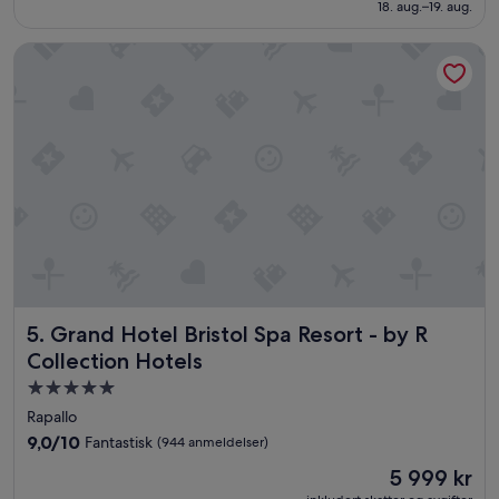
3 692 kr
18. aug.–19. aug.
(891
anmeldelser)
Grand Hotel Bristol Spa Resort - by R Collection Hotels
Grand Hotel Bristol Spa Resort - by R Collection Hotels
5. Grand Hotel Bristol Spa Resort - by R
Collection Hotels
Overnattingssted
med
Rapallo
5.0
9.0
9,0/10
Fantastisk
(944 anmeldelser)
stjerner
av
Prisen
5 999 kr
10,
er