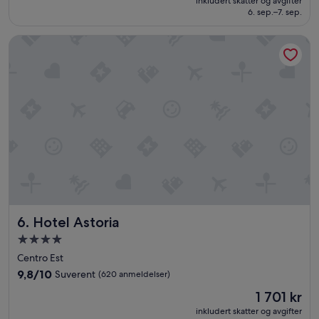
Fantastisk,
inkludert skatter og avgifter
5 999 kr
6. sep.–7. sep.
(944
anmeldelser)
Hotel Astoria
Hotel Astoria
6. Hotel Astoria
Overnattingssted
med
Centro Est
4.0
9.8
9,8/10
Suverent
(620 anmeldelser)
stjerner
av
Prisen
1 701 kr
10,
er
Suverent,
inkludert skatter og avgifter