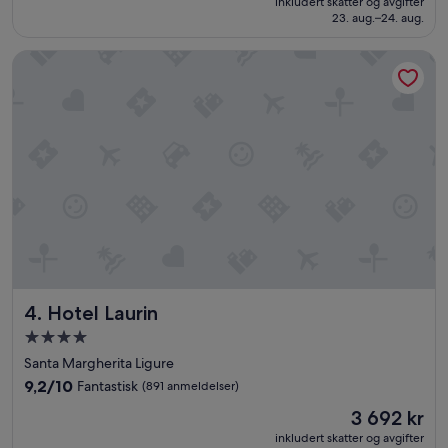
Suverent,
inkludert skatter og avgifter
5 250 kr
23. aug.–24. aug.
(1 004
anmeldelser)
Hotel Laurin
Hotel Laurin
4. Hotel Laurin
Overnattingssted
med
Santa Margherita Ligure
4.0
9.2
9,2/10
Fantastisk
(891 anmeldelser)
stjerner
av
Prisen
3 692 kr
10,
er
Fantastisk,
inkludert skatter og avgifter