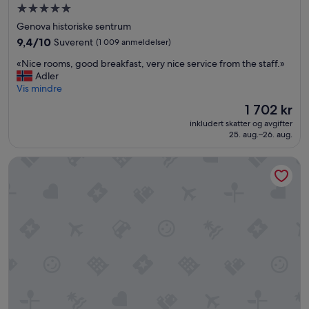
Overnattingssted
med
Genova historiske sentrum
5.0
9.4
9,4/10
Suverent
(1 009 anmeldelser)
stjerner
av
«
«Nice rooms, good breakfast, very nice service from the staff.»
10,
N
Adler
Suverent,
i
Vis mindre
(1 009
c
anmeldelser)
Prisen
1 702 kr
e
er
inkludert skatter og avgifter
r
1 702 kr
25. aug.–26. aug.
o
o
Albergo Palazzo Costa
m
s
,
g
o
o
d
b
r
e
a
k