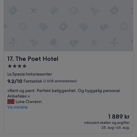
o
p
p
k
v
a
l
i
t
e
The Poet Hotel
17. The Poet Hotel
t
p
Overnattingssted
å
med
La Spezia historiesenter
a
4.0
l
9.2
9,2/10
Fantastisk
(1 005 anmeldelser)
stjerner
t
av
«
«Rent og pent. Perfekt beliggenhet. Og hyggelig personal.
.
10,
R
Anbefales.»
A
Fantastisk,
e
Lone Owrenn
n
(1 005
n
Vis mindre
l
anmeldelser)
t
e
Prisen
1 889 kr
o
g
er
inkludert skatter og avgifter
g
g
1 889 kr
25. aug.–26. aug.
p
e
e
t