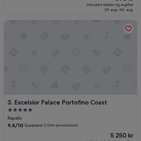
er
»
Utmerket,
inkludert skatter og avgifter
396 kr
29. aug.–30. aug.
(67
anmeldelser)
Excelsior Palace Portofino Coast
Excelsior Palace Portofino Coast
3. Excelsior Palace Portofino Coast
Overnattingssted
med
Rapallo
5.0
9.4
9,4/10
Suverent
(1 004 anmeldelser)
stjerner
av
Prisen
5 250 kr
10,
er