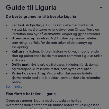
e
d
Guide til Liguria
t
i
t
g
e
g
De beste grunnene til å besøke Liguria
t
o
a
d
Fantastisk kystlinje:
Liguria kan skilte med fantastisk
s
e
kystutsikt, med pittoreske landsbyer som Cinque Terre og
i
a
Portofino som byr på dramatiske klipper og gylne strender.
b
n
Utendørsopplevelser:
Nyt turstier og vannaktiviteter
e
b
som roing, perfekt for de som søker både eventyr og
t
e
avslapning.
r
f
Kulturell rikdom:
Utforsk historiske kirker, imponerende
a
a
slott og pulserende lokale markeder som viser Ligurias unike
k
l
kulturarv.
t
i
Deilig mat:
Nyt lokale delikatesser, inkludert fersk sjømat
n
n
og tradisjonelle italienske retter, som nytes ved sjøen.
i
g
Variert overnatting:
Velg mellom luksuriøse hoteller til
n
e
sjarmerende bed and breakfast, som dekker alle reisendes
g
r
behov.
.
a
Les mindre
»
v
Finn flotte hoteller i Liguria
r
e
Oppdag sjarmen i Liguria med et utvalg av herlige
s
overnattingsmuligheter, fra luksuriøse hoteller til koselige bed
t