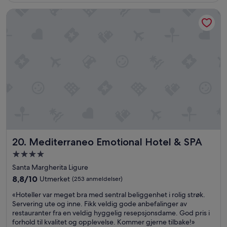
t
.
k
Mediterraneo Emotional Hotel & SPA
a
»
e
y
p
!
å
»
a
n
l
e
g
g
e
t
.
N
e
Mediterraneo Emotional Hotel & SPA
20. Mediterraneo Emotional Hotel & SPA
t
t
Overnattingssted
s
med
Santa Margherita Ligure
t
4.0
8.8
8,8/10
Utmerket
(253 anmeldelser)
e
stjerner
av
d
«
«Hoteller var meget bra med sentral beliggenhet i rolig strøk.
10,
e
H
Servering ute og inne. Fikk veldig gode anbefalinger av
Utmerket,
t
o
restauranter fra en veldig hyggelig resepsjonsdame. God pris i
(253
v
t
forhold til kvalitet og opplevelse. Kommer gjerne tilbake!»
anmeldelser)
i