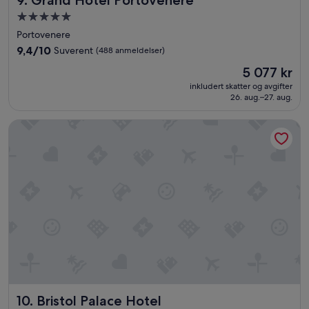
9. Grand Hotel Portovenere
e
o
l
Overnattingssted
m
t
med
Portovenere
»
.
5.0
9.4
»
9,4/10
Suverent
(488 anmeldelser)
stjerner
av
Prisen
5 077 kr
10,
er
Suverent,
inkludert skatter og avgifter
5 077 kr
26. aug.–27. aug.
(488
anmeldelser)
Bristol Palace Hotel
Bristol Palace Hotel
10. Bristol Palace Hotel