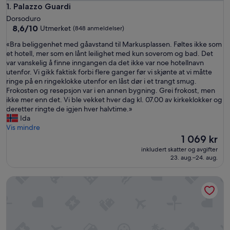
Palazzo Guardi
1. Palazzo Guardi
Dorsoduro
8.6
8,6/10
Utmerket
(848 anmeldelser)
av
«
«Bra beliggenhet med gåavstand til Markusplassen. Føltes ikke som
10,
B
et hotell, mer som en lånt leilighet med kun soverom og bad. Det
Utmerket,
r
var vanskelig å finne inngangen da det ikke var noe hotellnavn
(848
a
utenfor. Vi gikk faktisk forbi flere ganger før vi skjønte at vi måtte
anmeldelser)
b
ringe på en ringeklokke utenfor en låst dør i et trangt smug.
e
Frokosten og resepsjon var i en annen bygning. Grei frokost, men
l
ikke mer enn det. Vi ble vekket hver dag kl. 07.00 av kirkeklokker og
i
deretter ringte de igjen hver halvtime.»
g
Ida
g
Vis mindre
e
Prisen
1 069 kr
n
er
inkludert skatter og avgifter
h
1 069 kr
23. aug.–24. aug.
e
t
Ca' del Nobile
m
e
d
g
å
a