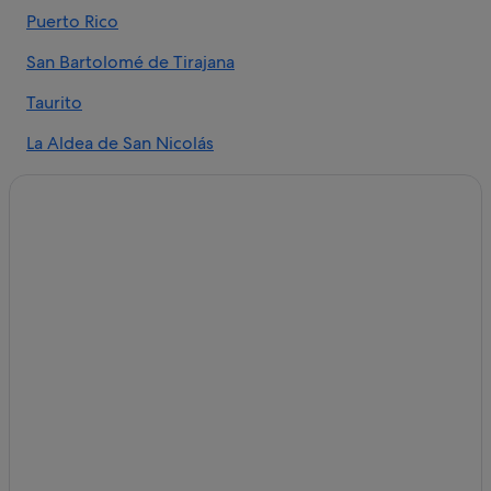
Puerto Rico
San Bartolomé de Tirajana
Taurito
La Aldea de San Nicolás
Tejeda
Patalavaca
Cercados de Espinos
Puerto de Mogan
La Playa de Tauro
Balito
La Playa de Arguineguín
Lomo Quiebre