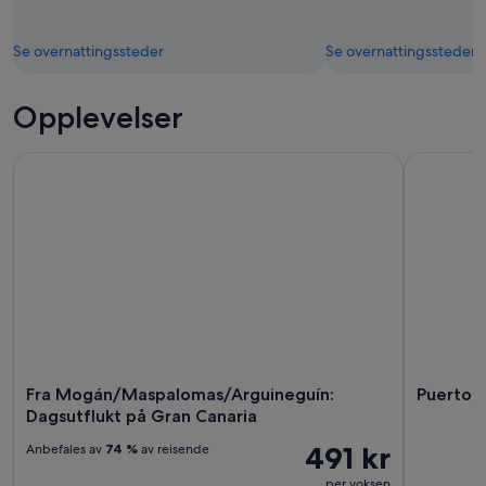
Se overnattingssteder
Se overnattingssteder
Opplevelser
Fra Mogán/Maspalomas/Arguineguín: Dagsutflukt på Gran 
Puerto Ric
Fra Mogán/Maspalomas/Arguineguín:
Puerto R
Dagsutflukt på Gran Canaria
491 kr
Anbefales av
74 %
av reisende
per voksen