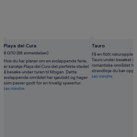
aug.
9.
aug.
Playa del Cura
Tauro
8.0/10 (88 anmeldelser)
Få en flott naturoppleve
Tauro under besøket i 
Hvis du har planer om en avslappende ferie,
romantiske området har
er kanskje Playa del Cura det perfekte stedet
strandlinje du bør oppl
å besøke under turen til Mogan. Dette
Les mindre
avslappende området har sjøutsikt og hager
som passer godt for en trivelig spasertur.
Les mindre