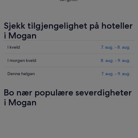
Sjekk tilgjengelighet på hoteller
i Mogan
Sjekk
I kveld
7. aug. - 8. aug.
prisene
i
Sjekk
I morgen kveld
8. aug. - 9. aug.
Mogan
prisene
for
i
Sjekk
Denne helgen
7. aug. - 9. aug.
i
Mogan
prisene
kveld,
for
i
Bo nær populære severdigheter
7.
i
Mogan
aug.
morgen
for
i Mogan
-
kveld,
denne
8.
8.
helgen,
aug.
aug.
7.
-
aug.
9.
-