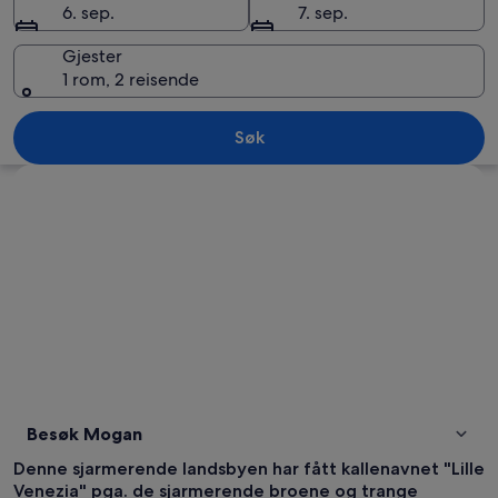
6. sep.
7. sep.
Gjester
1 rom, 2 reisende
Mogan
Søk
Se på kartet
Besøk Mogan
Denne sjarmerende landsbyen har fått kallenavnet "Lille
Venezia" pga. de sjarmerende broene og trange