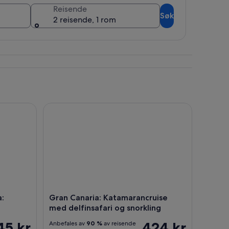
Reisende
Søk
2 reisende, 1 rom
arasailing
Gran Canaria: Katamarancruise med delfinsafari og
a:
Gran Canaria: Katamarancruise
med delfinsafari og snorkling
45 kr
424 kr
Anbefales av
90 %
av reisende