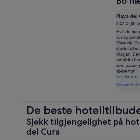
Bo næ
Playa del
8.0/10 (88 
Hvis du har
avslappende 
Playa del Cu
stedet å bes
Mogan. Det
området har
som passer g
spasertur.
Les mindre
Se overnatt
De beste hotelltilbude
Sjekk tilgjengelighet på hot
del Cura