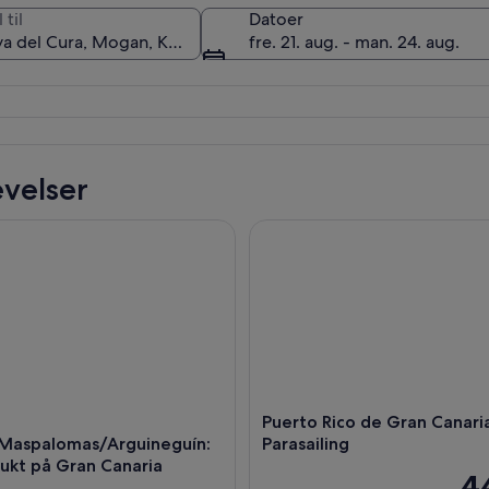
 til
Datoer
fre. 21. aug. - man. 24. aug.
Playa del Cura
velser
/Maspalomas/Arguineguín: Dagsutflukt på Gran Canaria
Puerto Rico de Gran Canaria: P
Puerto Rico de Gran Canari
Maspalomas/Arguineguín:
Parasailing
ukt på Gran Canaria
4