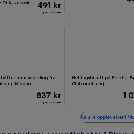
491 kr
av
74 %
av reisende
per voksen
åttur med snorkling fra Puerto Rico og Mogan
Heldagsbillett på Perchel Bea
 båttur med snorkling fra
Heldagsbillett på Perchel 
Rico og Mogan
Club med lunsj
837 kr
1 0
per voksen
Se alle opplevelser i M