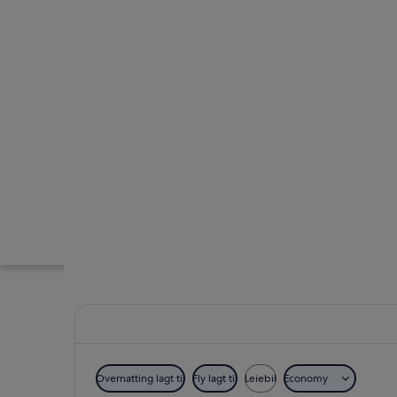
Overnatting lagt til
Fly lagt til
Leiebil
Economy