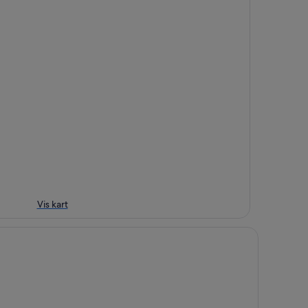
Vis kart
yll Suites - Adults Only