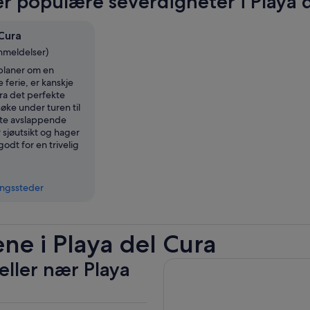
r populære severdigheter i Playa 
 Cura
anmeldelser)
 planer om en
ferie, er kanskje
ra det perfekte
øke under turen til
te avslappende
 sjøutsikt og hager
odt for en trivelig
ingssteder
ne i Playa del Cura
eller nær Playa