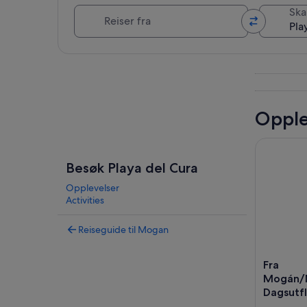
Reiser fra
Skal
Se på kartet
Opple
Fra Mogán
Besøk Playa del Cura
Opplevelser
Activities
Reiseguide til Mogan
Fra
Mogán/
Dagsutfl