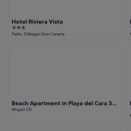
Hotel Riviera Vista
3
out
Paiño, 5 Mogan Gran Canaria
of
5
Beach Apartment in Playa del Cura 323 by VillaGranCanari
Pa
Beach Apartment in Playa del Cura 323
by VillaGranCanaria
Mogan CN