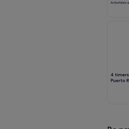
Anbefales 
4 timers b
4 timers
Puerto 