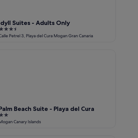
Idyll Suites - Adults Only
3.5
out
Calle Petrel 3, Playa del Cura Mogan Gran Canaria
of
5
a
lm Beach Suite - Playa del Cura
Palm Beach Suite - Playa del Cura
2
out
Mogan Canary Islands
of
5