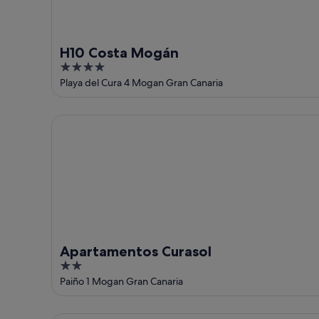
H10 Costa Mogán
4
out
Playa del Cura 4 Mogan Gran Canaria
of
5
Apartamentos Curasol
Apartamentos Curasol
2
out
Paiño 1 Mogan Gran Canaria
of
5