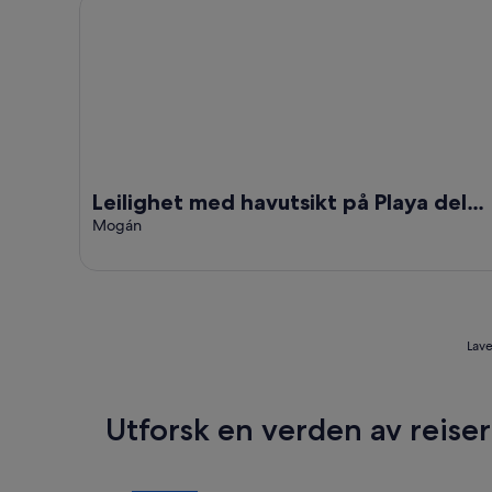
Leilighet med havutsikt på Playa del Cura på Gran C
Leilighet med havutsikt på Playa del
Cura på Gran Canaria
Mogán
Lave
Utforsk en verden av reise