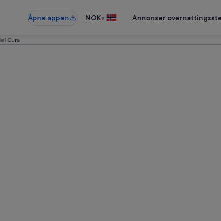
•
Åpne appen
NOK
Annonser overnattingsste
del Cura