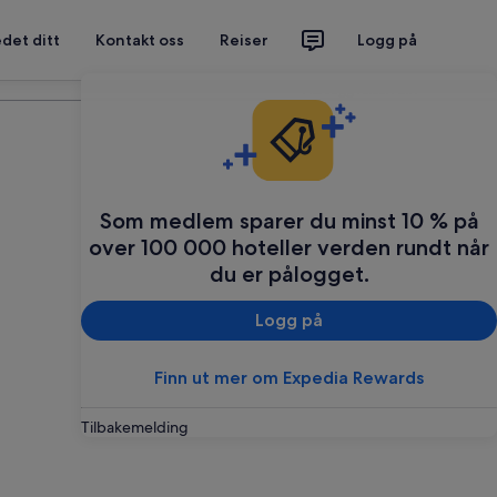
det ditt
Kontakt oss
Reiser
Logg på
Planlegg reisen din
Som medlem sparer du minst 10 % på
over 100 000 hoteller verden rundt når
du er pålogget.
Logg på
Finn ut mer om Expedia Rewards
Tilbakemelding