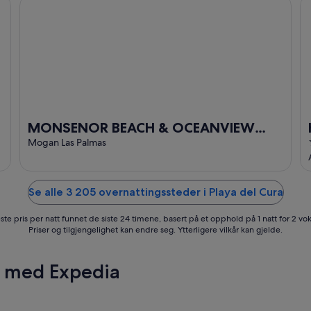
anaria
MONSENOR BEACH & OCEANVIEW APARTMENT
Ho
MONSENOR BEACH & OCEANVIEW
APARTMENT
Mogan Las Palmas
Se alle 3 205 overnattingssteder i Playa del Cura
ste pris per natt funnet de siste 24 timene, basert på et opphold på 1 natt for 2 vo
Priser og tilgjengelighet kan endre seg. Ytterligere vilkår kan gjelde.
r med Expedia