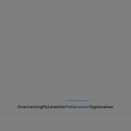
Overnatting
Fly
Leiebiler
Pakkereiser
Opplevelser