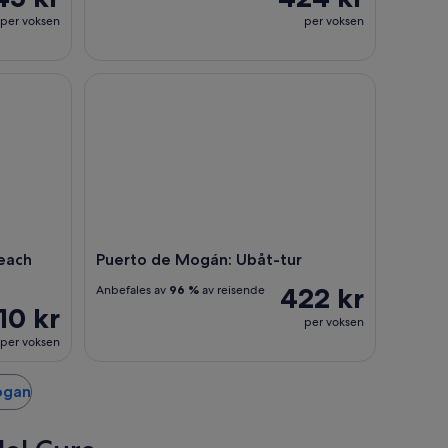
per voksen
per voksen
ch Club med lunsj
Puerto de Mogán: Ubåt-tur
Beach
Puerto de Mogán: Ubåt-tur
422 kr
Anbefales av
96 %
av reisende
10 kr
per voksen
per voksen
ogan