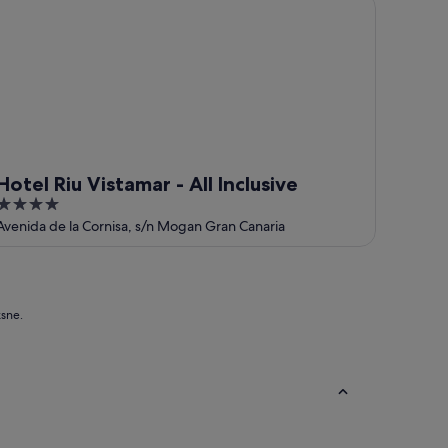
tel Riu Vistamar - All Inclusive
Hotel Riu Vistamar - All Inclusive
4
out
Avenida de la Cornisa, s/n Mogan Gran Canaria
of
5
ksne.