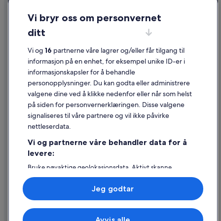
Personvern
Vi bryr oss om personvernet
Informasjonskapsler
ditt
Generelle vilkår for bruk av nettstedet
Vi og
16
partnerne våre lagrer og/eller får tilgang til
Juridisk informasjon / kontakt oss
informasjon på en enhet, for eksempel unike ID-er i
informasjonskapsler for å behandle
Retningslinjer for innhold og rapportering av innhold
personopplysninger. Du kan godta eller administrere
valgene dine ved å klikke nedenfor eller når som helst
Hjelp
på siden for personvernerklæringen. Disse valgene
Kontakt oss
signaliseres til våre partnere og vil ikke påvirke
nettleserdata.
Avbestille eller endre bestillingen
Vi og partnerne våre behandler data for å
Refusjonsprosessen og tidsrammer for refusjon
levere:
Å bestille flyreise med et tilgodebeløp
Bruke nøyaktige geolokasjonsdata. Aktivt skanne
enhetsegenskaper for identifikasjon. Lagre og/eller få
Internasjonale reisedokumenter
tilgang til informasjon på en enhet. Personlig tilpasset
Jeg godtar
annonsering og innhold, annonsering- og
innholdsmåling, publikumsundersøkelser og
tjenesteutvikling.
Avvis alle
Liste over partnere (leverandører)