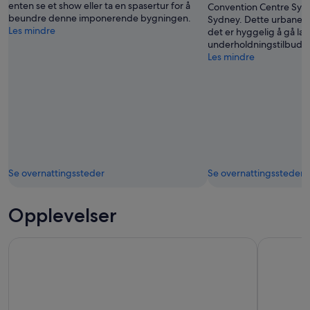
enten se et show eller ta en spasertur for å
Convention Centre Sydn
beundre denne imponerende bygningen.
Sydney. Dette urbane o
Les mindre
det er hyggelig å gå la
underholdningstilbud d
Les mindre
Se overnattingssteder
Se overnattingssteder
Opplevelser
Big Bus Sydney Hop-On Hop-Off Sightseeing-tur med åpen
Pass for a