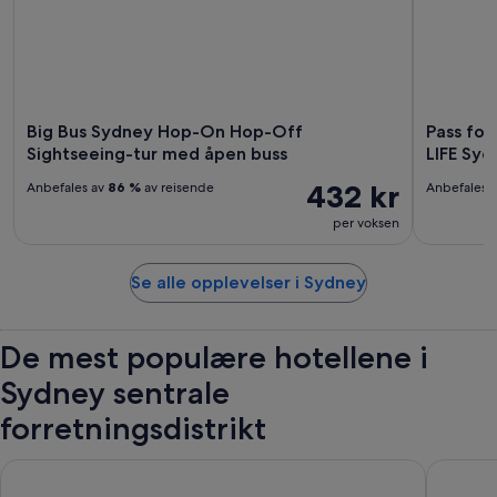
Big Bus Sydney Hop-On Hop-Off
Pass for
Sightseeing-tur med åpen buss
LIFE Sy
432 kr
Anbefales av
86 %
av reisende
Anbefales 
per voksen
Se alle opplevelser i Sydney
De mest populære hotellene i
Sydney sentrale
forretningsdistrikt
Hyatt Regency Sydney
Ace Hote