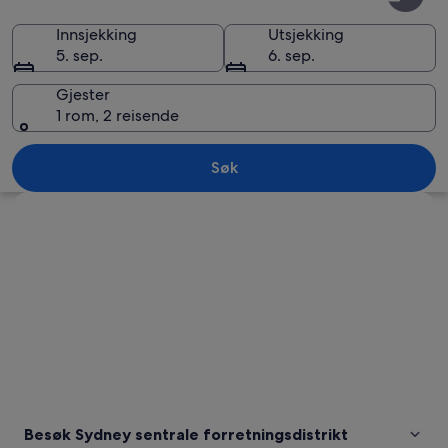
sentrale
forretningsdistrikt
Innsjekking
Utsjekking
5. sep.
6. sep.
Gjester
1 rom, 2 reisende
Sydney sentrale forretningsdistrikt
Søk
Se på kartet
Besøk Sydney sentrale forretningsdistrikt