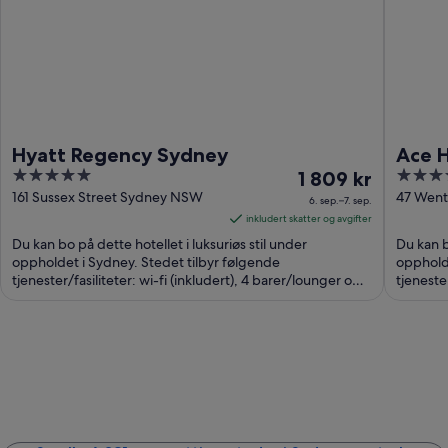
Hyatt Regency Sydney
Ace 
5
Prisen
5
1 809 kr
out
er
out
161 Sussex Street Sydney NSW
47 Wen
6. sep.–7. sep.
of
1 809 kr
of
inkludert skatter og avgifter
5
per
5
Du kan bo på dette hotellet i luksuriøs stil under
Du kan b
natt
oppholdet i Sydney. Stedet tilbyr følgende
oppholde
tjenester/fasiliteter: wi-fi (inkludert), 4 barer/lounger og
fra
tjenester
frokost ...
frokost .
6.
sep.
til
7.
sep.