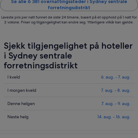
Se alle 6 381 overnattingssteder i Sydney sentrale
forretningsdistrikt
Laveste pris per natt funnet de siste 24 timene, basert på et opphold på 1 natt for
2 voksne. Priser og tilgjengelighet kan endre seg. Ytterligere vilkår kan gjelde.
Sjekk tilgjengelighet på hoteller
i Sydney sentrale
forretningsdistrikt
Sjekk
I kveld
6. aug. - 7. aug.
prisene
i
Sjekk
I morgen kveld
7. aug. - 8. aug.
Sydney
prisene
sentrale
i
Sjekk
Denne helgen
7. aug. - 9. aug.
forretningsdistrikt
Sydney
prisene
for
sentrale
i
Sjekk
Neste helg
14. aug. - 16. aug.
i
forretningsdistrikt
Sydney
prisene
kveld,
for
sentrale
i
6.
i
forretningsdistrikt
Sydney