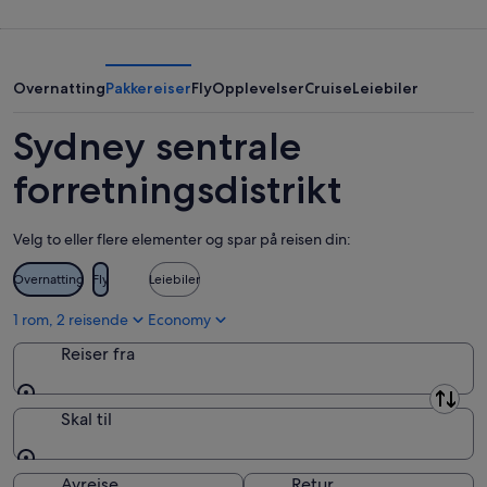
aug.
morgen
for
sentrale
-
kveld,
denne
forretningsdistrikt
7.
7.
helgen,
for
aug.
aug.
7.
neste
Overnatting
Pakkereiser
Fly
Opplevelser
Cruise
Leiebiler
-
aug.
helg,
8.
-
14.
Sydney sentrale
aug.
9.
aug.
aug.
-
forretningsdistrikt
16.
aug.
Velg to eller flere elementer og spar på reisen din:
Overnatting
Fly
Leiebiler
1 rom, 2 reisende
Economy
Reiser fra
Reiser fra
Skal til
Skal til
Avreise
Retur