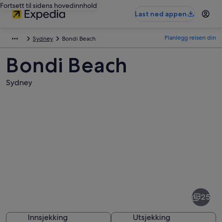
Fortsett til sidens hovedinnhold
Last ned appen
Planlegg reisen din
Sydney
Bondi Beach
Bondi Beach
Sydney
Bilder
av
Bondi
25
Beach
Innsjekking
Utsjekking