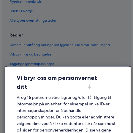
Flyreiser innenlands
Leiebil i Norge
Alle typer overnattingssteder
Regler
Generelle vilkår og betingelser (gjelder ikke Vrbo-bestillinger)
Vrbos vilkår og betingelser
Tilgjengelighetstilpasninger
Personvern
Vi bryr oss om personvernet
Informasjonskapsler
ditt
Generelle vilkår for bruk av nettstedet
Vi og
16
partnerne våre lagrer og/eller får tilgang til
Juridisk informasjon / kontakt oss
informasjon på en enhet, for eksempel unike ID-er i
informasjonskapsler for å behandle
Retningslinjer for innhold og rapportering av innhold
personopplysninger. Du kan godta eller administrere
valgene dine ved å klikke nedenfor eller når som helst
Hjelp
på siden for personvernerklæringen. Disse valgene