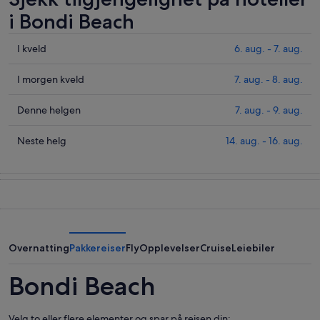
i Bondi Beach
Sjekk
I kveld
6. aug. - 7. aug.
prisene
i
Sjekk
I morgen kveld
7. aug. - 8. aug.
Bondi
prisene
Beach
i
Sjekk
Denne helgen
7. aug. - 9. aug.
for
Bondi
prisene
i
Beach
i
Sjekk
Neste helg
14. aug. - 16. aug.
kveld,
for
Bondi
prisene
6.
i
Beach
i
aug.
morgen
for
Bondi
-
kveld,
denne
Beach
7.
7.
helgen,
for
aug.
aug.
7.
neste
-
aug.
helg,
Overnatting
Pakkereiser
Fly
Opplevelser
Cruise
Leiebiler
8.
-
14.
aug.
9.
aug.
Bondi Beach
aug.
-
16.
Velg to eller flere elementer og spar på reisen din: