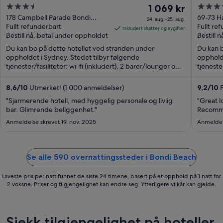
3.5
Prisen
4.5
1 069 kr
Sydn
out
er
out
178 Campbell Parade Bondi
69-73 Ha
24. aug.–25. aug.
Beach NSW
Fullt refunderbart
NSW
Fullt re
of
1 069 kr
of
inkludert skatter og avgifter
Bestill nå, betal under oppholdet
Bestill 
5
per
5
Du kan bo på dette hotellet ved stranden under
natt
Du kan b
oppholdet i Sydney. Stedet tilbyr følgende
oppholde
fra
tjenester/fasiliteter: wi-fi (inkludert), 2 barer/lounger og
tjenester
24.
romservice. ...
aug.
8,6
/
10
Utmerket! (1 000 anmeldelser)
9,2
/
10
F
til
"Sjarmerende hotell, med hyggelig personale og livlig
25.
"Great l
bar. Glimrende beliggenhet."
Recomm
aug.
Anmeldelse skrevet 19. nov. 2025
Anmeldels
Se alle 590 overnattingssteder i Bondi Beach
Laveste pris per natt funnet de siste 24 timene, basert på et opphold på 1 natt for
2 voksne. Priser og tilgjengelighet kan endre seg. Ytterligere vilkår kan gjelde.
Sjekk tilgjengelighet på hoteller