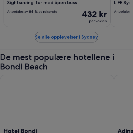
Sightseeing-tur med åpen buss
LIFE Sy
432 kr
Anbefales av
86 %
av reisende
Anbefales 
per voksen
Se alle opplevelser i Sydney
De mest populære hotellene i
Bondi Beach
Hotel Bondi
Adina Ap
Hotel Bondi
Adin