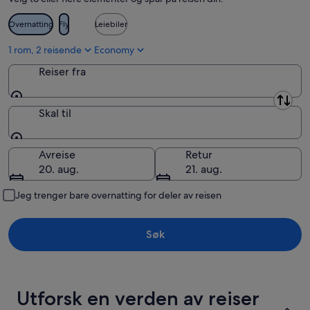
aug.
Overnatting
Fly
Leiebiler
1 rom, 2 reisende
Economy
Reiser fra
Reiser fra
Skal til
Skal til
Avreise
Retur
20. aug.
21. aug.
Jeg trenger bare overnatting for deler av reisen
Søk
Utforsk en verden av reiser