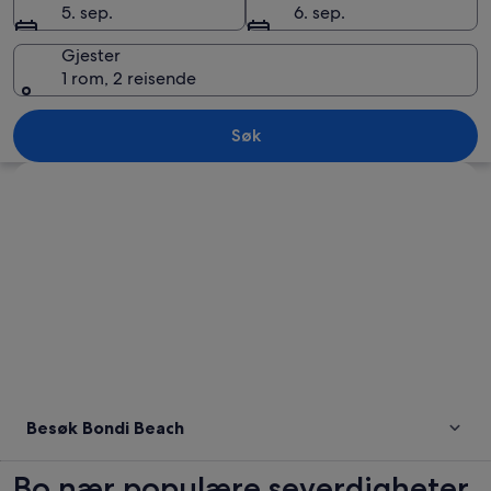
5. sep.
6. sep.
Gjester
1 rom, 2 reisende
Bondi Beach
Søk
Se på kartet
Besøk Bondi Beach
Bo nær populære severdigheter