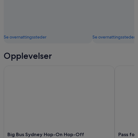
Se overnattingssteder
Se overnattingssteder
Opplevelser
Big Bus Sydney Hop-On Hop-Off Sightseeing-tur med åpen
Pass for a
Big Bus Sydney Hop-On Hop-Off
Pass for