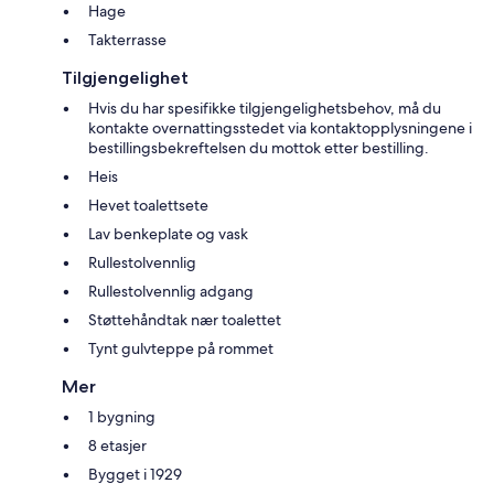
Hage
Takterrasse
Tilgjengelighet
Hvis du har spesifikke tilgjengelighetsbehov, må du
kontakte overnattingsstedet via kontaktopplysningene i
bestillingsbekreftelsen du mottok etter bestilling.
Heis
Hevet toalettsete
Lav benkeplate og vask
Rullestolvennlig
Rullestolvennlig adgang
Støttehåndtak nær toalettet
Tynt gulvteppe på rommet
Mer
1 bygning
8 etasjer
Bygget i 1929