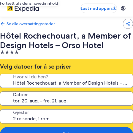
Fortsett til sidens hovedinnhold
Last ned appen
Se alle overnattingssteder
Hôtel Rochechouart, a Member of
Design Hotels – Orso Hotel
Overnattingssted
med
4.0
Velg datoer for å se priser
stjerner
Hvor vil du hen?
Datoer
Gjester