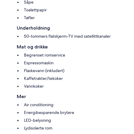
Såpe
Toalettpapir
Tøfler
Underholdning
50-tommers flatskjerm-TV med satellittkanaler
Mat og drikke
Begrenset romservice
Espressomaskin
Flaskevann (inkludert)
Kaffetrakter/tekoker
Vannkoker
Mer
Air conditioning
Energibesparende brytere
LED-belysning
Lydisolerte rom