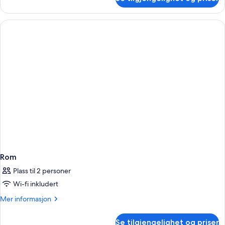
Rom
Rom
Plass til 2 personer
Wi-fi inkludert
Mer
Mer informasjon
informasjon
om
Se tilgjengelighet og priser