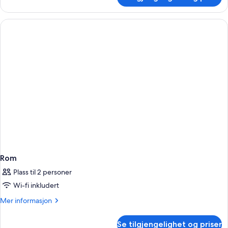
Rom
Rom
Plass til 2 personer
Wi-fi inkludert
Mer
Mer informasjon
informasjon
om
Se tilgjengelighet og priser
Rom