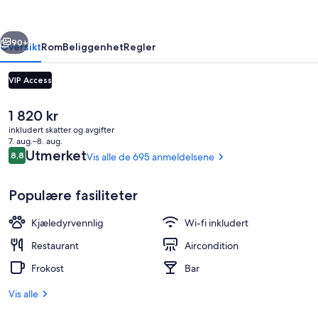
of
Design
rige
Neste
Hotels
90+
Oversikt
Rom
Beliggenhet
Regler
–
VIP Access
Orso
Hotel
Den
1 820 kr
nåværende
inkludert skatter og avgifter
prisen
7. aug.–8. aug.
er
Anmeldelser
Utmerket
8,8
Vis alle de 695 anmeldelsene
8,8 av 10 –
1 820 kr
Populære fasiliteter
Eksteriør
Kjæledyrvennlig
Wi-fi inkludert
Restaurant
Aircondition
Frokost
Bar
Vis alle