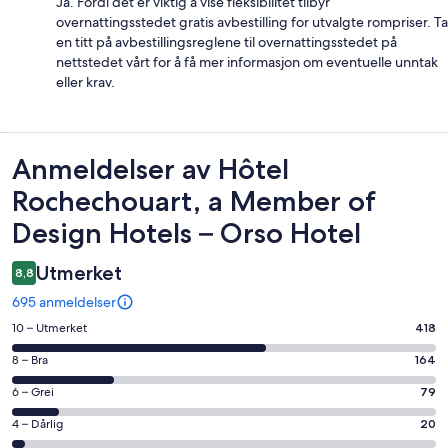
Ja. Fordi det er viktig å vise fleksibilitet tilbyr
overnattingsstedet gratis avbestilling for utvalgte rompriser. Ta
en titt på avbestillingsreglene til overnattingsstedet på
nettstedet vårt for å få mer informasjon om eventuelle unntak
eller krav.
Anmeldelser
Anmeldelser av Hôtel
Rochechouart, a Member of
Design Hotels – Orso Hotel
Utmerket
8,8
695 anmeldelser
Rangering
10 – Utmerket
418
på
Rangering
8 – Bra
164
10
på
−
Rangering
6 – Grei
79
8
Utmerket.
på
−
Rangering
4 – Dårlig
20
418
6
Bra.
på