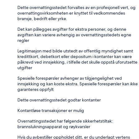
Dette overnattingsstedet forvaltes av en profesjonell vert, og
overnattingsvirksomheten er knyttet til vedkommendes
bransje, bedrift eller yrke.
Det kan pålegges avgifter for ekstra personer, og denne
avgiften kan variere avhengig av overnattingsstedets egne
regler
Legitimasjon med bilde utstedt av offentlig myndighet samt
kredittkort, debetkort eller depositum i kontanter kan være
påkrevd ved innsjekking, i tilfelle det skulle oppstå uforutsette
utgifter
Spesielle forespørsler avhenger av tilgjengelighet ved
innsjekking og kan koste ekstra. Spesielle forespørsler kan ikke
garanteres oppfylt
Dette overnattingsstedet godtar kontanter
Kontantløse transaksjoner er mulig
Overnattingsstedet har følgende sikkerhetstiltak:
brannslukningsapparat og røykvarsler
Hvis du avbestiller oppholdet ditt, er du underlagt vertens