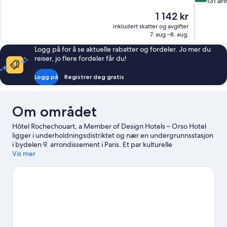
av
131 an
Utmerket,
10,
Prisen
1 142 kr
802
Utmerket,
er
anmeldelser
inkludert skatter og avgifter
131
1 142 kr
7. aug.–8. aug.
anmeldels
Logg på for å se aktuelle rabatter og fordeler. Jo mer du
reiser, jo flere fordeler får du!
Logg på
Registrer deg gratis
Om området
Hôtel Rochechouart, a Member of Design Hotels – Orso Hotel
ligger i underholdningsdistriktet og nær en undergrunnsstasjon
i bydelen 9. arrondissement i Paris. Et par kulturelle
høydepunkter er Garnier operahus og Louvre, men hvis det er
Vis mer
shopping som står på planen, kan du ta turen til Champs-
Élysées og Galeries Lafayette. Du kan se om det skjer noe kult på
Stade de France, og hvis du har tid, bør du også få med deg
Luxembourg-hagen, en svært populær attraksjon. Gjestene
liker dette hotellet fordi det er enkelt å benytte seg av
kollektivtransport, ettersom Pigalle stasjon ligger 3 minutter
unna til fots og Anvers stasjon 3 minutter.
Se vår reiseguide til
Paris