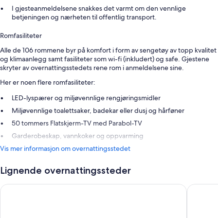
I gjesteanmeldelsene snakkes det varmt om den vennlige
betjeningen og nærheten til offentlig transport.
Romfasiliteter
Alle de 106 rommene byr på komfort i form av sengetøy av topp kvalitet
og klimaanlegg samt fasiliteter som wi-fi (inkludert) og safe. Gjestene
skryter av overnattingsstedets rene rom i anmeldelsene sine.
Her er noen flere romfasiliteter:
LED-lyspærer og miljøvennlige rengjøringsmidler
Miljøvennlige toalettsaker, badekar eller dusj og hårføner
50 tommers Flatskjerm-TV med Parabol-TV
Garderobeskap, vannkoker og oppvarming
Vis mer informasjon om overnattingsstedet
Lignende overnattingssteder
Terrass'' Hotel
Hotel De