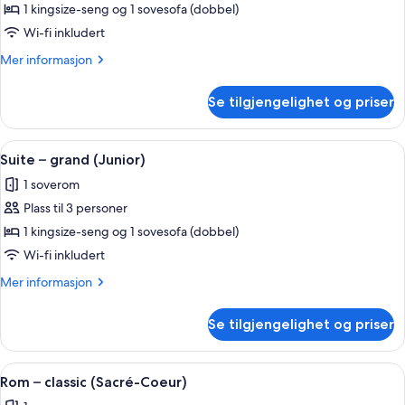
Suite
1 kingsize-seng og 1 sovesofa (dobbel)
–
Wi-fi inkludert
junior
Mer
Mer informasjon
informasjon
om
Se tilgjengelighet og priser
Suite
–
junior
Åpne
Suite – grand (Junior) | Sengetøy av
4
Suite – grand (Junior)
alle
1 soverom
bildene
Plass til 3 personer
av
Suite
1 kingsize-seng og 1 sovesofa (dobbel)
–
Wi-fi inkludert
grand
Mer
Mer informasjon
(Junior)
informasjon
om
Se tilgjengelighet og priser
Suite
–
grand
Åpne
Rom – classic (Sacré-Coeur) | Senget
5
(Junior)
Rom – classic (Sacré-Coeur)
alle