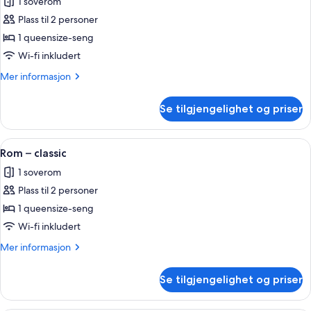
1 soverom
bildene
Plass til 2 personer
av
Rom
1 queensize-seng
–
Wi-fi inkludert
classic
Mer
Mer informasjon
(Sacré-
informasjon
Coeur)
om
Se tilgjengelighet og priser
Rom
–
classic
Åpne
Sengetøy av topp kvalitet, memory f
5
(Sacré-
Rom – classic
alle
Coeur)
1 soverom
bildene
Plass til 2 personer
av
Rom
1 queensize-seng
–
Wi-fi inkludert
classic
Mer
Mer informasjon
informasjon
om
Se tilgjengelighet og priser
Rom
–
classic