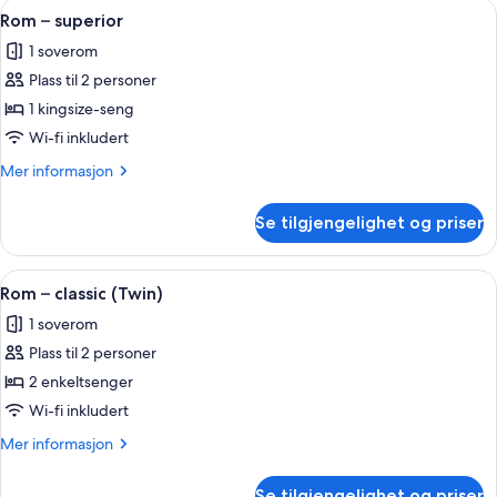
Åpne
Rom – superior | Sengetøy av topp k
4
Rom – superior
alle
1 soverom
bildene
Plass til 2 personer
av
Rom
1 kingsize-seng
–
Wi-fi inkludert
superior
Mer
Mer informasjon
informasjon
om
Se tilgjengelighet og priser
Rom
–
superior
Åpne
Sengetøy av topp kvalitet, memory f
5
Rom – classic (Twin)
alle
1 soverom
bildene
Plass til 2 personer
av
Rom
2 enkeltsenger
–
Wi-fi inkludert
classic
Mer
Mer informasjon
(Twin)
informasjon
om
Se tilgjengelighet og priser