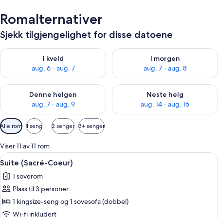
Romalternativer
Sjekk tilgjengelighet for disse datoene
Sjekk tilgjengelighet for i kveld, aug. 6 - aug. 7
Sjekk tilgjengelighet for i mor
I kveld
I morgen
aug. 6 - aug. 7
aug. 7 - aug. 8
Sjekk tilgjengelighet for denne helgen, aug. 7 - aug. 9
Sjekk tilgjengelighet for neste 
Denne helgen
Neste helg
aug. 7 - aug. 9
aug. 14 - aug. 16
Tilgjengelige
Alle rom
1 seng
2 senger
3+ senger
filtre
for
Viser 11 av 11 rom
rom
Åpne
Sengetøy av topp kvalitet, memory f
4
Suite (Sacré-Coeur)
alle
1 soverom
bildene
Plass til 3 personer
av
Suite
1 kingsize-seng og 1 sovesofa (dobbel)
(Sacré-
Wi-fi inkludert