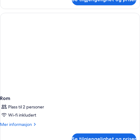
Rom
–
classic
(Twin)
Rom
Plass til 2 personer
Wi-fi inkludert
Mer
Mer informasjon
informasjon
om
Se tilgjengelighet og priser