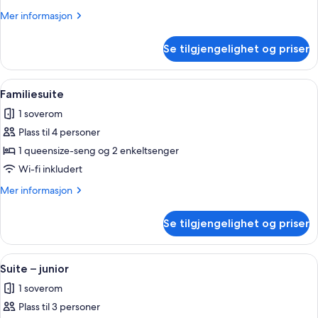
Coeur)
Mer
Mer informasjon
informasjon
om
Se tilgjengelighet og priser
Suite
(Sacré-
Coeur)
Åpne
Sengetøy av topp kvalitet, memory f
4
Familiesuite
alle
1 soverom
bildene
Plass til 4 personer
av
Familiesuite
1 queensize-seng og 2 enkeltsenger
Wi-fi inkludert
Mer
Mer informasjon
informasjon
om
Se tilgjengelighet og priser
Familiesuite
Åpne
Suite – junior | Sengetøy av topp kv
4
Suite – junior
alle
1 soverom
bildene
Plass til 3 personer
av