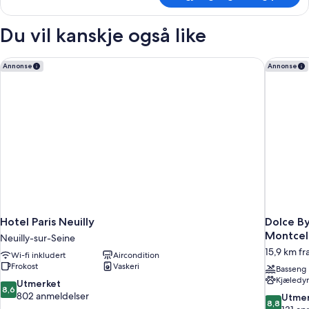
Du vil kanskje også like
Hotel Paris Neuilly
Dolce By
Annonse
Annonse
Hotel Paris Neuilly
Dolce B
Montcel
Neuilly-sur-Seine
15,9 km fr
Wi-fi inkludert
Aircondition
Frokost
Vaskeri
Basseng
Kjæledyr
8.6
Utmerket
8,6
av
802 anmeldelser
8.8
Utmer
8,8
10,