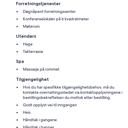
Forretningstjenester
Døgnåpent forretningssenter
Konferanselokaler på 6 kvadratmeter
Møterom
Utendørs
Hage
Takterrasse
Spa
Massasje på rommet
Tilgjengelighet
Hvis du har spesifikke tilgjengelighetsbehov, må du
kontakte overnattingsstedet via kontaktopplysningene i
bestillingsbekreftelsen du mottok etter bestilling.
Godt opplyst vei til inngangen
Heis
Håndtak i gangene
Håndtak i trapper