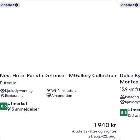
Nest Hotel Paris la Défense - MGallery Collection
Dolce By
Annonse
Annonse
Nest Hotel Paris la Défense - MGallery Collection
Dolce B
Montcel
Puteaux
15,9 km fr
Kjæledyrvennlig
Wi-fi inkludert
Restaurant
Aircondition
Basseng
Kjæledyr
8.6
Utmerket
8,6
av
915 anmeldelser
8.8
Utmer
8,8
10,
av
132 a
Utmerket,
10,
Prisen
1 940 kr
915
Utmerket,
er
anmeldelser
inkludert skatter og avgifter
132
1 940 kr
21. aug.–22. aug.
anmeldels