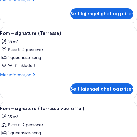
(Premium
informasjon
Terrasse
om
Se tilgjengelighet og priser
Rom
vue
–
Eiffel)
signature
Åpne
Rom – signature (Terrasse) | Sengetøy
4
(Premium
Rom – signature (Terrasse)
alle
Terrasse
15 m²
vue
bildene
Eiffel)
Plass til 2 personer
av
Rom
1 queensize-seng
–
Wi-fi inkludert
signature
Mer
Mer informasjon
(Terrasse)
informasjon
om
Se tilgjengelighet og priser
Rom
–
signature
Åpne
Rom – signature (Terrasse vue Eiffel)
4
(Terrasse)
Rom – signature (Terrasse vue Eiffel)
alle
15 m²
bildene
Plass til 2 personer
av
Rom
1 queensize-seng