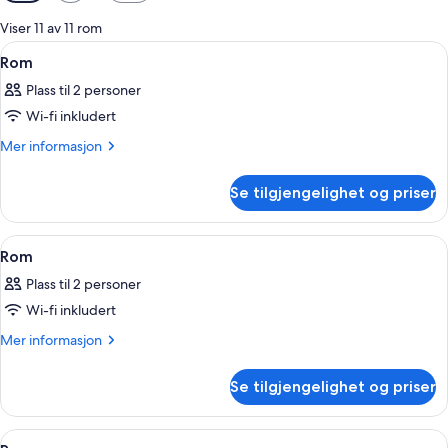
filtre
for
Viser 11 av 11 rom
rom
Åpne
Sengetøy av topp kvalitet, senger me
4
Rom
alle
Plass til 2 personer
bildene
Wi-fi inkludert
av
Rom
Mer
Mer informasjon
informasjon
om
Se tilgjengelighet og priser
Rom
Åpne
Sengetøy av topp kvalitet, senger me
3
Rom
alle
Plass til 2 personer
bildene
Wi-fi inkludert
av
Rom
Mer
Mer informasjon
informasjon
om
Se tilgjengelighet og priser
Rom
Åpne
Sengetøy av topp kvalitet, senger me
4