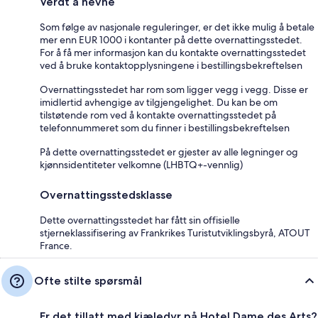
Verdt å nevne
Som følge av nasjonale reguleringer, er det ikke mulig å betale
mer enn EUR 1000 i kontanter på dette overnattingsstedet.
For å få mer informasjon kan du kontakte overnattingsstedet
ved å bruke kontaktopplysningene i bestillingsbekreftelsen
Overnattingsstedet har rom som ligger vegg i vegg. Disse er
imidlertid avhengige av tilgjengelighet. Du kan be om
tilstøtende rom ved å kontakte overnattingsstedet på
telefonnummeret som du finner i bestillingsbekreftelsen
På dette overnattingsstedet er gjester av alle legninger og
kjønnsidentiteter velkomne (LHBTQ+-vennlig)
Overnattingsstedsklasse
Dette overnattingsstedet har fått sin offisielle
stjerneklassifisering av Frankrikes Turistutviklingsbyrå, ATOUT
France.
Ofte stilte spørsmål
Er det tillatt med kjæledyr på Hotel Dame des Arts?