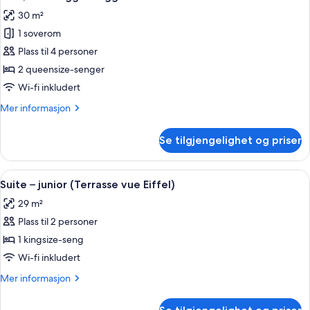
alle
30 m²
bildene
1 soverom
av
Rom,
Plass til 4 personer
rom
2 queensize-senger
vegg-
Wi-fi inkludert
i-
Mer
Mer informasjon
vegg
informasjon
om
Se tilgjengelighet og priser
Rom,
rom
vegg-
Åpne
Sengetøy av topp kvalitet, senger me
6
i-
Suite – junior (Terrasse vue Eiffel)
alle
vegg
29 m²
bildene
Plass til 2 personer
av
Suite
1 kingsize-seng
–
Wi-fi inkludert
junior
Mer
Mer informasjon
(Terrasse
informasjon
vue
om