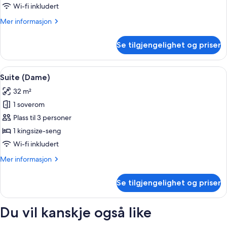
–
Wi-fi inkludert
signature
Mer
Mer informasjon
(Terrasse
informasjon
vue
om
Se tilgjengelighet og priser
Rom
Eiffel)
–
signature
Åpne
Suite (Dame) | Sengetøy av topp kval
3
(Terrasse
Suite (Dame)
alle
vue
32 m²
Eiffel)
bildene
1 soverom
av
Suite
Plass til 3 personer
(Dame)
1 kingsize-seng
Wi-fi inkludert
Mer
Mer informasjon
informasjon
om
Se tilgjengelighet og priser
Suite
(Dame)
Du vil kanskje også like