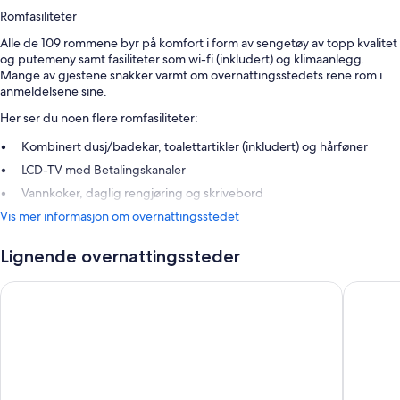
Romfasiliteter
Alle de 109 rommene byr på komfort i form av sengetøy av topp kvalitet
og putemeny samt fasiliteter som wi-fi (inkludert) og klimaanlegg.
Mange av gjestene snakker varmt om overnattingsstedets rene rom i
anmeldelsene sine.
Her ser du noen flere romfasiliteter:
Kombinert dusj/badekar, toalettartikler (inkludert) og hårføner
LCD-TV med Betalingskanaler
Vannkoker, daglig rengjøring og skrivebord
Vis mer informasjon om overnattingsstedet
Lignende overnattingssteder
Hôtel Baume
Citadine