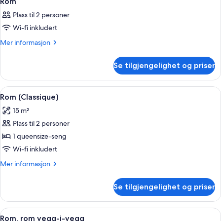
Rom
alle
Plass til 2 personer
bildene
Wi-fi inkludert
av
Rom
Mer
Mer informasjon
informasjon
om
Se tilgjengelighet og priser
Rom
Åpne
Sengetøy av topp kvalitet, senger me
4
Rom (Classique)
alle
15 m²
bildene
Plass til 2 personer
av
Rom
1 queensize-seng
(Classique)
Wi-fi inkludert
Mer
Mer informasjon
informasjon
om
Se tilgjengelighet og priser
Rom
(Classique)
Åpne
Sengetøy av topp kvalitet, senger me
4
Rom, rom vegg-i-vegg