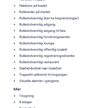
Nødsnor på badet
Rullestoler på stedet
Rullestolvennlig (kan ha begrensninger)
Rullestolvennlig adgang
Rullestolvennlig adgang til heis
Rullestolvennlig forretningssenter
Rullestolvennlig lounge
Rullestolvennlig offentlig toalett
Rullestolvennlig registreringsskranke
Rullestolvennlig restaurant
Støttehåndtak nær toalettet
Trappefri adkomst til inngangen
Visuelle alarmer i gangene
Mer
1 bygning
8 etasjer