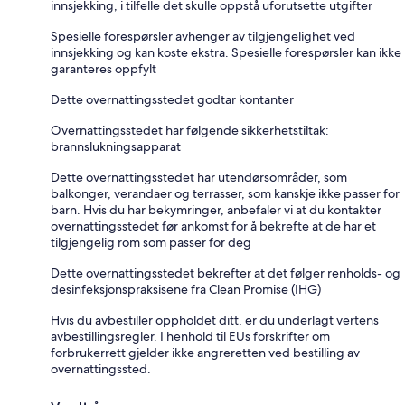
innsjekking, i tilfelle det skulle oppstå uforutsette utgifter
Spesielle forespørsler avhenger av tilgjengelighet ved
innsjekking og kan koste ekstra. Spesielle forespørsler kan ikke
garanteres oppfylt
Dette overnattingsstedet godtar kontanter
Overnattingsstedet har følgende sikkerhetstiltak:
brannslukningsapparat
Dette overnattingsstedet har utendørsområder, som
balkonger, verandaer og terrasser, som kanskje ikke passer for
barn. Hvis du har bekymringer, anbefaler vi at du kontakter
overnattingsstedet før ankomst for å bekrefte at de har et
tilgjengelig rom som passer for deg
Dette overnattingsstedet bekrefter at det følger renholds- og
desinfeksjonspraksisene fra Clean Promise (IHG)
Hvis du avbestiller oppholdet ditt, er du underlagt vertens
avbestillingsregler. I henhold til EUs forskrifter om
forbrukerrett gjelder ikke angreretten ved bestilling av
overnattingssted.