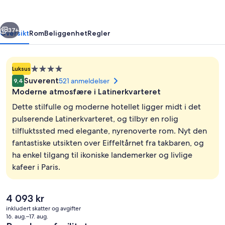
rige
Neste
37+
Oversikt
Rom
Beliggenhet
Regler
Overnattingssted
Luksus
med
Suverent
521 anmeldelser
9,4
4.0
Moderne atmosfære i Latinerkvarteret
stjerner
Dette stilfulle og moderne hotellet ligger midt i det
pulserende Latinerkvarteret, og tilbyr en rolig
tilfluktssted med elegante, nyrenoverte rom. Nyt den
Takterrasse
fantastiske utsikten over Eiffeltårnet fra takbaren, og
ha enkel tilgang til ikoniske landemerker og livlige
kafeer i Paris.
Den
4 093 kr
nåværende
inkludert skatter og avgifter
prisen
16. aug.–17. aug.
er