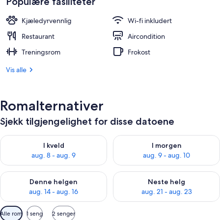
Populære fasiliteter
4 093 kr
Kjæledyrvennlig
Wi-fi inkludert
Restaurant
Aircondition
Treningsrom
Frokost
Vis alle
Romalternativer
Sjekk tilgjengelighet for disse datoene
Sjekk tilgjengelighet for i kveld, aug. 8 - aug. 9
Sjekk tilgjengelighet for i mor
I kveld
I morgen
aug. 8 - aug. 9
aug. 9 - aug. 10
Sjekk tilgjengelighet for denne helgen, aug. 14 - aug. 16
Sjekk tilgjengelighet for neste
Denne helgen
Neste helg
aug. 14 - aug. 16
aug. 21 - aug. 23
Tilgjengelige
Alle rom
1 seng
2 senger