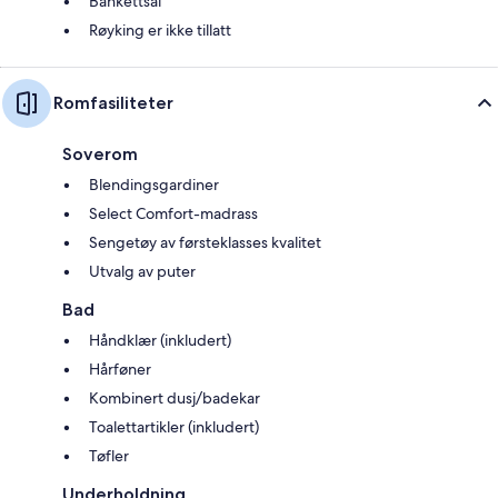
Bankettsal
Røyking er ikke tillatt
Romfasiliteter
Soverom
Blendingsgardiner
Select Comfort-madrass
Sengetøy av førsteklasses kvalitet
Utvalg av puter
Bad
Håndklær (inkludert)
Hårføner
Kombinert dusj/badekar
Toalettartikler (inkludert)
Tøfler
Underholdning