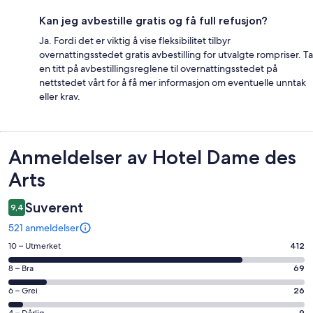
Kan jeg avbestille gratis og få full refusjon?
Ja. Fordi det er viktig å vise fleksibilitet tilbyr
overnattingsstedet gratis avbestilling for utvalgte rompriser. Ta
en titt på avbestillingsreglene til overnattingsstedet på
nettstedet vårt for å få mer informasjon om eventuelle unntak
eller krav.
Anmeldelser
Anmeldelser av Hotel Dame des
Arts
Suverent
9,4
521 anmeldelser
Rangering
10 – Utmerket
412
på
Rangering
8 – Bra
69
10
på
−
Rangering
6 – Grei
26
8
Utmerket.
på
4 – Dårlig
9