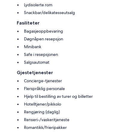
Lydisolerte rom
Snackbar/delikatesseutsalg
Fasiliteter
Bagasjeoppbevaring
Døgnåpen resepsjon
Minibank
Safe i resepsjonen
Salgsautomat
Gjestetjenester
Concierge-tjenester
Flerspråklig personale
Hjelp til bestilling av turer og billetter
Hotelltjener/pikkolo
Rengjøring (daglig)
Renseri-/vaskeritjeneste
Romantikk/frieripakker