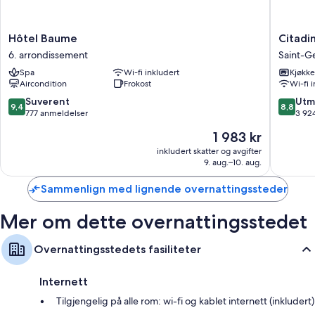
Hôtel
Citadine
Hôtel Baume
Citadi
Baume
Saint-
6. arrondissement
Saint-G
6.
Germain
Spa
Wi-fi inkludert
Kjøkk
arrondissement
des-
Aircondition
Frokost
Wi-fi 
Prés
Paris
9.4
8.8
Suverent
Utm
9,4
8,8
Saint-
av
av
777 anmeldelser
3 92
Germain
10,
10,
Prisen
1 983 kr
des-
Suverent,
Utmerke
er
Prés
777
3 924
inkludert skatter og avgifter
1 983 kr
9. aug.–10. aug.
anmeldelser
anmelde
Sammenlign med lignende overnattingssteder
Mer om dette overnattingsstedet
Overnattingsstedets fasiliteter
Internett
Tilgjengelig på alle rom: wi-fi og kablet internett (inkludert)