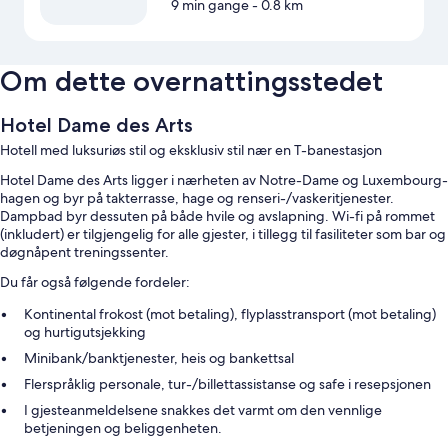
9 min gange
- 0.8 km
Om dette overnattingsstedet
Hotel Dame des Arts
Hotell med luksuriøs stil og eksklusiv stil nær en T-banestasjon
Hotel Dame des Arts ligger i nærheten av Notre-Dame og Luxembourg-
hagen og byr på takterrasse, hage og renseri-/vaskeritjenester.
Dampbad byr dessuten på både hvile og avslapning. Wi-fi på rommet
(inkludert) er tilgjengelig for alle gjester, i tillegg til fasiliteter som bar og
døgnåpent treningssenter.
Du får også følgende fordeler:
Kontinental frokost (mot betaling), flyplasstransport (mot betaling)
og hurtigutsjekking
Minibank/banktjenester, heis og bankettsal
Flerspråklig personale, tur-/billettassistanse og safe i resepsjonen
I gjesteanmeldelsene snakkes det varmt om den vennlige
betjeningen og beliggenheten.