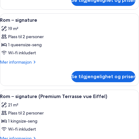
Se tilgjengelighet og priser
Suite
Eiffel)
–
junior
Åpne
Rom – signature | Sengetøy av topp k
5
(Terrasse
Rom – signature
alle
vue
19 m²
Eiffel)
bildene
Plass til 2 personer
av
Rom
1 queensize-seng
–
Wi-fi inkludert
signature
Mer
Mer informasjon
informasjon
om
Se tilgjengelighet og priser
Rom
–
signature
Åpne
Rom – signature (Premium Terrasse vue
4
Rom – signature (Premium Terrasse vue Eiffel)
alle
21 m²
bildene
Plass til 2 personer
av
Rom
1 kingsize-seng
–
Wi-fi inkludert
signature
Mer
Mer informasjon