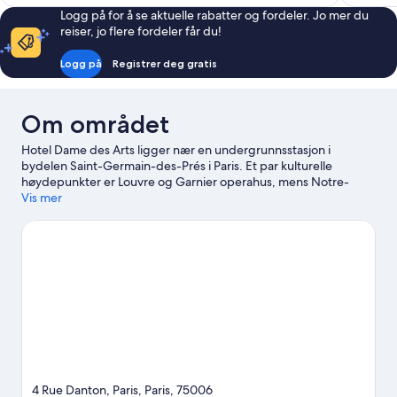
Logg på for å se aktuelle rabatter og fordeler. Jo mer du
reiser, jo flere fordeler får du!
Logg på
Registrer deg gratis
Om området
Hotel Dame des Arts ligger nær en undergrunnsstasjon i
bydelen Saint-Germain-des-Prés i Paris. Et par kulturelle
høydepunkter er Louvre og Garnier operahus, mens Notre-
Dame og Triumfbuen er noen av områdets populære
Vis mer
attraksjoner. Du må ikke gå glipp av Luxembourg-hagen og
Tuileries-hagen. Gjestene liker beliggenheten til dette hotellet
samt severdighetene i området.
Se vår reiseguide til Paris
4 Rue Danton, Paris, Paris, 75006