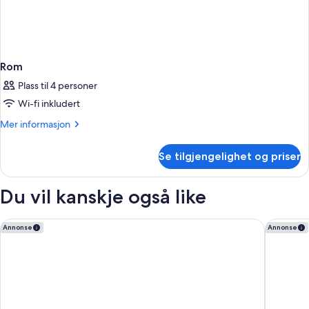
Rom
Plass til 4 personer
Wi-fi inkludert
Mer
Mer informasjon
informasjon
om
Se tilgjengelighet og priser
Rom
Du vil kanskje også like
citizenM Paris la Défense
OKKO Hot
Annonse
Annonse