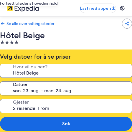
Fortsett til sidens hovedinnhold
Last ned appen
Se alle overnattingssteder
Hôtel Beige
Overnattingssted
med
4.0
Velg datoer for å se priser
stjerner
Hvor vil du hen?
Datoer
Gjester
Søk