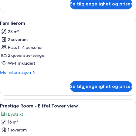
om
Se tilgjengelighet og priser
Suite
–
junior
Åpne
Sengetøy av topp kvalitet, safe på r
4
Familierom
alle
28 m²
bildene
2 soverom
av
Familierom
Plass til 4 personer
2 queensize-senger
Wi-fi inkludert
Mer
Mer informasjon
informasjon
om
Se tilgjengelighet og priser
Familierom
Åpne
Prestige Room - Eiffel Tower view | S
4
Prestige Room - Eiffel Tower view
alle
Byutsikt
bildene
16 m²
av
Prestige
1 soverom