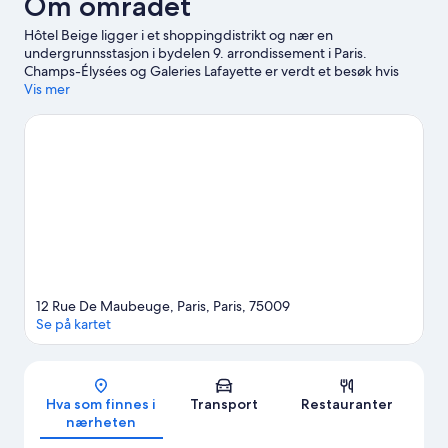
Om området
Hôtel Beige ligger i et shoppingdistrikt og nær en
undergrunnsstasjon i bydelen 9. arrondissement i Paris.
Champs-Élysées og Galeries Lafayette er verdt et besøk hvis
shopping står på planen, men hvis du heller vil få med deg noen
Vis mer
av områdets populære attraksjoner, kan du ta turen til
Luxembourg-hagen og Tuileries-hagen. Er du på utkikk etter et
arrangement eller en kamp, bør du se om det skjer noe
spennende på Stade de France eller Accor Arena.
Se vår
reiseguide til Paris
12 Rue De Maubeuge, Paris, Paris, 75009
Se på kartet
Kart
Hva som finnes i
Transport
Restauranter
nærheten