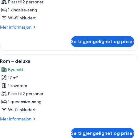
Room
Plass til 2 personer
-
1 kingsize-seng
Eiffel
Wi-fi inkludert
Tower
Mer
Mer informasjon
view
informasjon
om
Se tilgjengelighet og priser
Prestige
Room
-
Åpne
Rom – deluxe | Sengetøy av topp kval
4
Eiffel
Rom – deluxe
alle
Tower
Byutsikt
view
bildene
17 m²
av
Rom
1 soverom
–
Plass til 2 personer
deluxe
1 queensize-seng
Wi-fi inkludert
Mer
Mer informasjon
informasjon
om
Se tilgjengelighet og priser
Rom