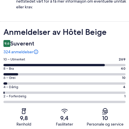
nettstedet vårt for å få mer informasjon om eventuelle unntak
eller krav.
Anmeldelser
Anmeldelser av Hôtel Beige
Suverent
9,6
324 anmeldelser
Rangering
10 – Utmerket
269
på
Rangering
8 – Bra
40
10
på
−
Rangering
6 – Grei
10
8
Utmerket.
på
−
Rangering
4 – Dårlig
4
269
6
Bra.
på
av
−
Rangering
2 – Forferdelig
1
40
4
totalt
Grei.
på
av
−
324
10
2
totalt
Dårlig.
anmeldelser.
av
−
324
4
9,8
9,4
10
totalt
Forferdelig.
anmeldelser.
av
Renhold
Fasiliteter
Personale og service
324
1