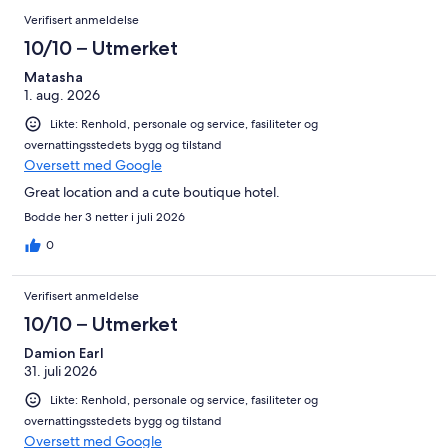
totalt
Anmeldelser
anmeldelser.
av
Verifisert anmeldelse
324
totalt
anmeldelser.
10/10 – Utmerket
324
anmeldelser.
Matasha
1. aug. 2026
Likte: Renhold, personale og service, fasiliteter og
overnattingsstedets bygg og tilstand
Oversett med Google
Great location and a cute boutique hotel.
Bodde her 3 netter i juli 2026
0
Verifisert anmeldelse
10/10 – Utmerket
Damion Earl
31. juli 2026
Likte: Renhold, personale og service, fasiliteter og
overnattingsstedets bygg og tilstand
Oversett med Google