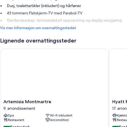
Dusj, toalettartikler (inkludert) og hårføner
43 tommers Flatskjerm-TV med Parabol-TV
Garderobeskap, termostatstyrt oppvarming og daglig rengjøring
Vis mer informasjon om overnattingsstedet
Lignende overnattingssteder
Artemisia Montmartre
Hyatt Re
Artemisia
Hyatt
Artemisia Montmartre
Hyatt 
Montmartre
Regenc
9. arrondissement
17. arro
9.
Paris
Spa
Wi-fi inkludert
Kjæled
arrondissement
Etoile
Restaurant
Aircondition
Restau
17.
arrondi
9.2
9.2
Fantastisk
Fant