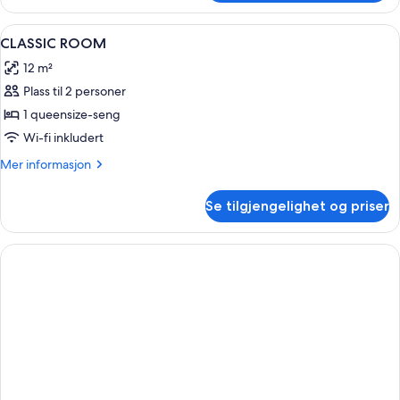
–
deluxe
Åpne
Sengetøy av topp kvalitet, safe på r
13
CLASSIC ROOM
alle
12 m²
bildene
Plass til 2 personer
av
CLASSIC
1 queensize-seng
ROOM
Wi-fi inkludert
Mer
Mer informasjon
informasjon
om
Se tilgjengelighet og priser
CLASSIC
ROOM