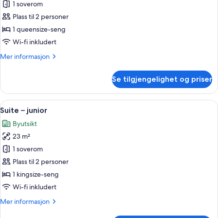
Chambre
1 soverom
deluxe
Plass til 2 personer
avec
1 queensize-seng
balcon
Wi-fi inkludert
Mer
Mer informasjon
informasjon
om
Se tilgjengelighet og priser
Chambre
deluxe
avec
Åpne
Suite – junior | Sengetøy av topp kval
5
balcon
Suite – junior
alle
Byutsikt
bildene
23 m²
av
Suite
1 soverom
–
Plass til 2 personer
junior
1 kingsize-seng
Wi-fi inkludert
Mer
Mer informasjon
informasjon