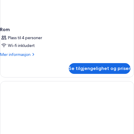
Rom
Plass til 4 personer
Wi-fi inkludert
Mer
Mer informasjon
informasjon
om
Se tilgjengelighet og priser
Rom