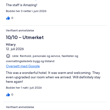
The staff is Amazing!
Bodde her 3 netter i juni 2026
0
Verifisert anmeldelse
10/10 – Utmerket
Hilary
12. juli 2026
Likte: Renhold, personale og service, fasiliteter og
overnattingsstedets bygg og tilstand
Oversett med Google
This was a wonderful hotel. It was warm and welcoming. They
even upgraded our room when we arrived. Will definitely stay
here again!
Bodde her 1 natt i juli 2026
0
Verifisert anmeldelse