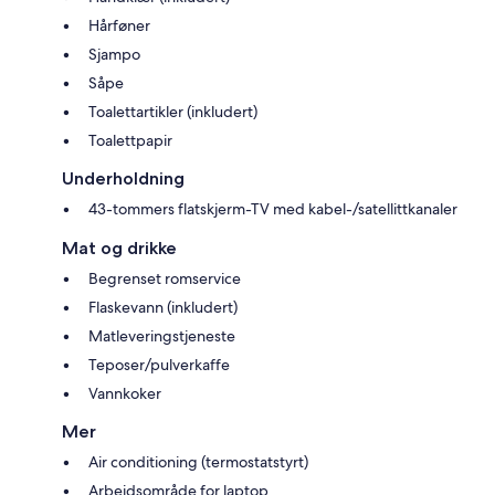
Hårføner
Sjampo
Såpe
Toalettartikler (inkludert)
Toalettpapir
Underholdning
43-tommers flatskjerm-TV med kabel-/satellittkanaler
Mat og drikke
Begrenset romservice
Flaskevann (inkludert)
Matleveringstjeneste
Teposer/pulverkaffe
Vannkoker
Mer
Air conditioning (termostatstyrt)
Arbeidsområde for laptop