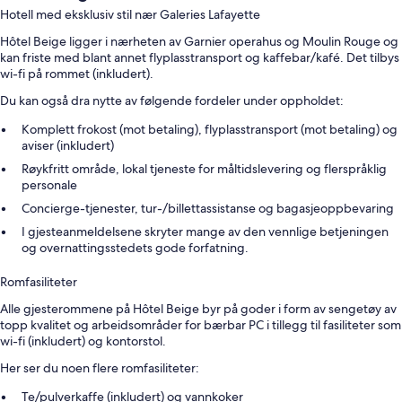
Hotell med eksklusiv stil nær Galeries Lafayette
Hôtel Beige ligger i nærheten av Garnier operahus og Moulin Rouge og
kan friste med blant annet flyplasstransport og kaffebar/kafé. Det tilbys
wi-fi på rommet (inkludert).
Du kan også dra nytte av følgende fordeler under oppholdet:
Komplett frokost (mot betaling), flyplasstransport (mot betaling) og
aviser (inkludert)
Røykfritt område, lokal tjeneste for måltidslevering og flerspråklig
personale
Concierge-tjenester, tur-/billettassistanse og bagasjeoppbevaring
I gjesteanmeldelsene skryter mange av den vennlige betjeningen
og overnattingsstedets gode forfatning.
Romfasiliteter
Alle gjesterommene på Hôtel Beige byr på goder i form av sengetøy av
topp kvalitet og arbeidsområder for bærbar PC i tillegg til fasiliteter som
wi-fi (inkludert) og kontorstol.
Her ser du noen flere romfasiliteter:
Te/pulverkaffe (inkludert) og vannkoker