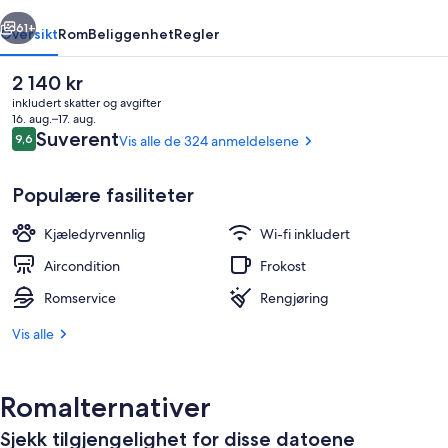
rige
Neste
61+
Oversikt
Rom
Beliggenhet
Regler
Den
2 140 kr
nåværende
inkludert skatter og avgifter
prisen
16. aug.–17. aug.
er
Anmeldelser
Suverent
9,6
Vis alle de 324 anmeldelsene
9,6 av 10 –
2 140 kr
Populære fasiliteter
Kjæledyrvennlig
Wi-fi inkludert
Rom – deluxe | Sengetøy av topp kval
Aircondition
Frokost
Romservice
Rengjøring
Vis alle
Romalternativer
Sjekk tilgjengelighet for disse datoene