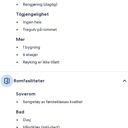
Rengjøring (daglig)
Tilgjengelighet
Ingen heis
Tregulv på rommet
Mer
1 bygning
6 etasjer
Røyking er ikke tillatt
Romfasiliteter
Soverom
Sengetøy av førsteklasses kvalitet
Bad
Dusj
Håndklær (inkludert)