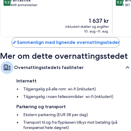
9,2
9,2
av
av
449 anmeldelser
1 187
10,
10,
Fantastisk,
Fantasti
Prisen
1 637 kr
449
1 187
er
anmeldelser
anmelde
inkludert skatter og avgifter
1 637 kr
10. aug.–11. aug.
Sammenlign med lignende overnattingssteder
Mer om dette overnattingsstedet
Overnattingsstedets fasiliteter
Internett
Tilgjengelig på alle rom: wi-fi (inkludert)
Tilgjengelig i noen fellesområder: wi-fi (inkludert)
Parkering og transport
Ekstern parkering (EUR 38 per dag)
Transport til og fra flyplassen tilbys mot betaling (på
forespørsel hele døgnet)