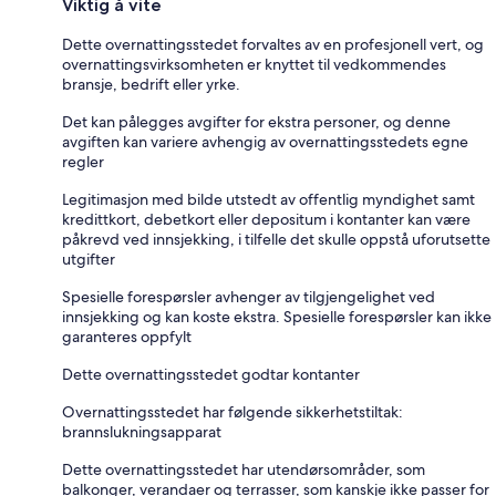
Viktig å vite
Dette overnattingsstedet forvaltes av en profesjonell vert, og
overnattingsvirksomheten er knyttet til vedkommendes
bransje, bedrift eller yrke.
Det kan pålegges avgifter for ekstra personer, og denne
avgiften kan variere avhengig av overnattingsstedets egne
regler
Legitimasjon med bilde utstedt av offentlig myndighet samt
kredittkort, debetkort eller depositum i kontanter kan være
påkrevd ved innsjekking, i tilfelle det skulle oppstå uforutsette
utgifter
Spesielle forespørsler avhenger av tilgjengelighet ved
innsjekking og kan koste ekstra. Spesielle forespørsler kan ikke
garanteres oppfylt
Dette overnattingsstedet godtar kontanter
Overnattingsstedet har følgende sikkerhetstiltak:
brannslukningsapparat
Dette overnattingsstedet har utendørsområder, som
balkonger, verandaer og terrasser, som kanskje ikke passer for