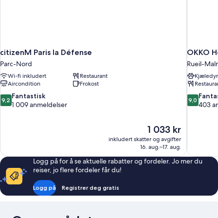
citizenM Paris la Défense
OKKO Ho
Parc-Nord
Rueil-Mal
Wi-fi inkludert
Restaurant
Kjæledyr
Aircondition
Frokost
Restaura
9.2
9.0
Fantastisk
Fanta
9,2
9,0
av
av
1 009 anmeldelser
403 a
10,
10,
Fantastisk,
Fantastisk,
Prisen
1 033 kr
1 009
403
er
anmeldelser
anmeldels
inkludert skatter og avgifter
1 033 kr
16. aug.–17. aug.
Logg på for å se aktuelle rabatter og fordeler. Jo mer du
reiser, jo flere fordeler får du!
Logg på
Registrer deg gratis