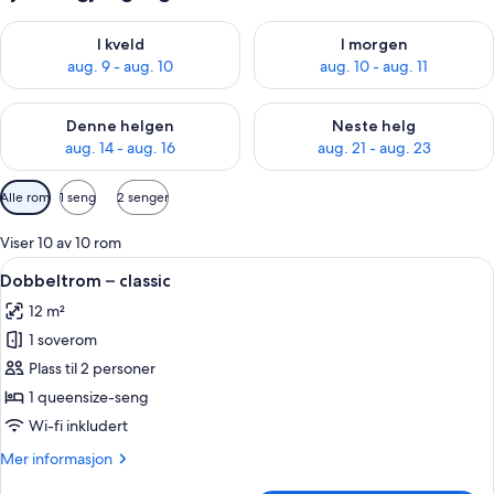
Sjekk tilgjengelighet for i kveld, aug. 9 - aug. 10
Sjekk tilgjengelighet for i mor
I kveld
I morgen
aug. 9 - aug. 10
aug. 10 - aug. 11
Sjekk tilgjengelighet for denne helgen, aug. 14 - aug. 16
Sjekk tilgjengelighet for neste
Denne helgen
Neste helg
aug. 14 - aug. 16
aug. 21 - aug. 23
Tilgjengelige
Alle rom
1 seng
2 senger
filtre
for
Viser 10 av 10 rom
rom
Åpne
Sengetøy av topp kvalitet, safe på r
13
Dobbeltrom – classic
alle
12 m²
bildene
1 soverom
av
Dobbeltrom
Plass til 2 personer
–
1 queensize-seng
classic
Wi-fi inkludert
Mer
Mer informasjon
informasjon