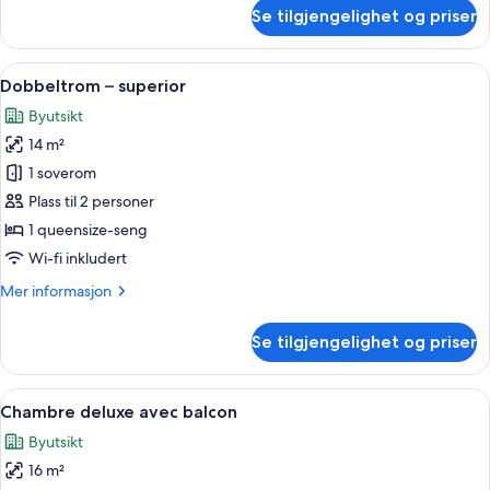
om
Se tilgjengelighet og priser
Dobbeltrom
–
classic
Åpne
Sengetøy av topp kvalitet, safe på r
12
Dobbeltrom – superior
alle
Byutsikt
bildene
14 m²
av
Dobbeltrom
1 soverom
–
Plass til 2 personer
superior
1 queensize-seng
Wi-fi inkludert
Mer
Mer informasjon
informasjon
om
Se tilgjengelighet og priser
Dobbeltrom
–
superior
Åpne
Chambre deluxe avec balcon | Sengetø
4
Chambre deluxe avec balcon
alle
Byutsikt
bildene
16 m²
av