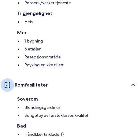
Renseri-/vaskeritjeneste
Tilgjengelighet
Heis
Mer
1 bygning
6 etasjer
Resepsjonsområde
Røyking er ikke tillatt
Romfasiliteter
Soverom
Blendingsgardiner
Sengetøy av førsteklasses kvalitet
Bad
Håndklær (inkludert)