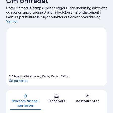
Om området
Hotel Marceau Champs Elysees ligger i underholdningsdistriktet
og nær en undergrunnsstasjon i bydelen 8. arrondissement i
Paris. Et par kulturelle høydepunkter er Garnier operahus og
Louvre, mens Triumfbuen og Notre-Dame er noen av områdets
Vis mer
populære attraksjoner. Du må ikke gå glipp av Luxembourg-
hagen og Tuileries-hagen. Gjestene liker beliggenheten til
dette hotellet samt severdighetene i området. Det er også
enkelt å benytte seg av kollektivtransport ettersom George V
stasjon ligger 6 minutter unna til fots og Alma – Marceau stasjon
6 minutter.
Se vår reiseguide til Paris
37 Avenue Marceau, Paris, Paris, 75016
Se på kartet
Kart
Hva som finnes i
Transport
Restauranter
nærheten