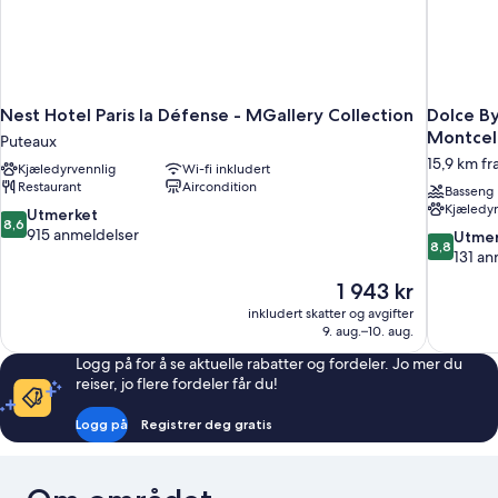
Nest Hotel Paris la Défense - MGallery Collection
Dolce B
Montcel
Puteaux
15,9 km fr
Kjæledyrvennlig
Wi-fi inkludert
Restaurant
Aircondition
Basseng
Kjæledyr
8.6
Utmerket
8,6
av
915 anmeldelser
8.8
Utmer
8,8
10,
av
131 an
Utmerket,
10,
Prisen
1 943 kr
915
Utmerket,
er
anmeldelser
inkludert skatter og avgifter
131
1 943 kr
9. aug.–10. aug.
anmeldels
Logg på for å se aktuelle rabatter og fordeler. Jo mer du
reiser, jo flere fordeler får du!
Logg på
Registrer deg gratis