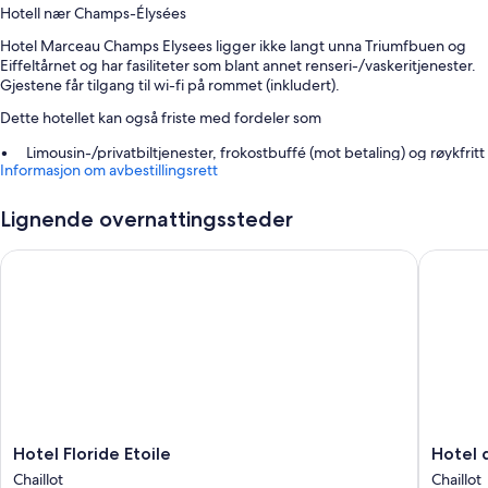
Hotell nær Champs-Élysées
Hotel Marceau Champs Elysees ligger ikke langt unna Triumfbuen og
Eiffeltårnet og har fasiliteter som blant annet renseri-/vaskeritjenester.
Gjestene får tilgang til wi-fi på rommet (inkludert).
Dette hotellet kan også friste med fordeler som
Limousin-/privatbiltjenester, frokostbuffé (mot betaling) og røykfritt
Informasjon om avbestillingsrett
område
Tur-/billettassistanse, flerspråklig personale og aviser (inkludert)
Lignende overnattingssteder
Concierge-tjenester, døgnåpen resepsjon og bagasjeoppbevaring
I gjesteanmeldelsene snakkes det varmt om den vennlige
Hotel Floride Etoile
Hotel de
betjeningen og beliggenheten.
Romfasiliteter
Alle gjesterommene på Hotel Marceau Champs Elysees kan skilte med
fordeler i form av sengetøy av topp kvalitet og klimaanlegg samt
fasiliteter som wi-fi (inkludert) og safe. Mange gjester skryter av
overnattingsstedets rene rom i anmeldelsene sine.
Her er noen ekstra romfasiliteter:
Hotel
Hotel
Hotel Floride Etoile
Hotel 
Floride
de
Bad med toalettartikler (inkludert) og hårføner
Chaillot
Chaillot