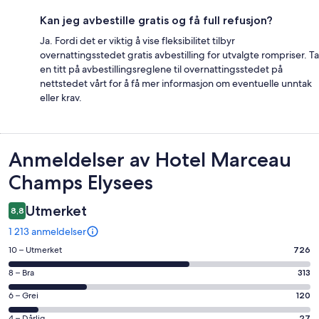
Kan jeg avbestille gratis og få full refusjon?
Ja. Fordi det er viktig å vise fleksibilitet tilbyr
overnattingsstedet gratis avbestilling for utvalgte rompriser. Ta
en titt på avbestillingsreglene til overnattingsstedet på
nettstedet vårt for å få mer informasjon om eventuelle unntak
eller krav.
Anmeldelser
Anmeldelser av Hotel Marceau
Champs Elysees
Utmerket
8,8
1 213 anmeldelser
Rangering
10 – Utmerket
726
på
Rangering
8 – Bra
313
10
på
−
Rangering
6 – Grei
120
8
Utmerket.
på
−
4 – Dårlig
27