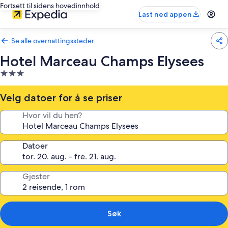
Fortsett til sidens hovedinnhold
Last ned appen
Se alle overnattingssteder
Hotel Marceau Champs Elysees
Overnattingssted
med
3.0
Velg datoer for å se priser
stjerner
Hvor vil du hen?
Datoer
Gjester
Søk