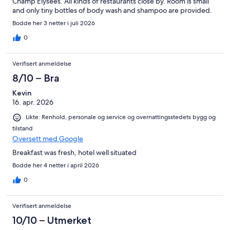
Champ Elysees. All kinds of restaurants close by. Room is small
and only tiny bottles of body wash and shampoo are provided.
Bodde her 3 netter i juli 2026
0
Verifisert anmeldelse
8/10 – Bra
Kevin
16. apr. 2026
Likte: Renhold, personale og service og overnattingsstedets bygg og
tilstand
Oversett med Google
Breakfast was fresh, hotel well situated
Bodde her 4 netter i april 2026
0
Verifisert anmeldelse
10/10 – Utmerket