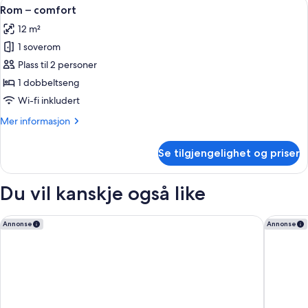
Åpne
Rom – comfort | Sengetøy av topp kval
7
Rom – comfort
alle
12 m²
bildene
1 soverom
av
Rom
Plass til 2 personer
–
1 dobbeltseng
comfort
Wi-fi inkludert
Mer
Mer informasjon
informasjon
om
Se tilgjengelighet og priser
Rom
–
comfort
Du vil kanskje også like
Nest Hotel Paris la Défense - MGallery Collection
Dolce By
Annonse
Annonse