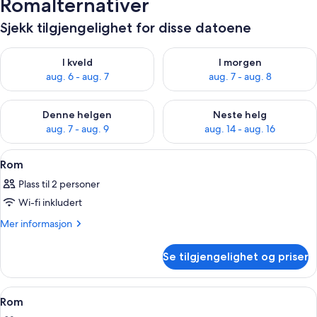
Romalternativer
Sjekk tilgjengelighet for disse datoene
Sjekk tilgjengelighet for i kveld, aug. 6 - aug. 7
Sjekk tilgjengelighet for i mor
I kveld
I morgen
aug. 6 - aug. 7
aug. 7 - aug. 8
Sjekk tilgjengelighet for denne helgen, aug. 7 - aug. 9
Sjekk tilgjengelighet for neste 
Denne helgen
Neste helg
aug. 7 - aug. 9
aug. 14 - aug. 16
Åpne
Sengetøy av topp kvalitet, minibar, s
6
Rom
alle
Plass til 2 personer
bildene
Wi-fi inkludert
av
Rom
Mer
Mer informasjon
informasjon
om
Se tilgjengelighet og priser
Rom
Åpne
Sengetøy av topp kvalitet, minibar, s
6
Rom
alle