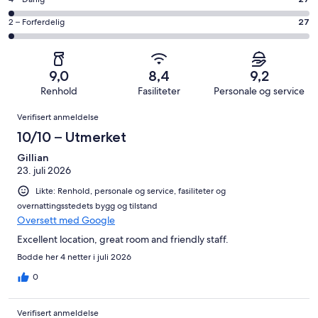
Rangering
726
6
Bra.
på
av
−
Rangering
2 – Forferdelig
27
313
4
totalt
Grei.
på
av
−
1213
120
2
totalt
Dårlig.
anmeldelser.
av
−
1213
27
9,0
8,4
9,2
totalt
Forferdelig.
anmeldelser.
av
Renhold
Fasiliteter
Personale og service
1213
27
totalt
Anmeldelser
anmeldelser.
av
Verifisert anmeldelse
1213
totalt
anmeldelser.
10/10 – Utmerket
1213
anmeldelser.
Gillian
23. juli 2026
Likte: Renhold, personale og service, fasiliteter og
overnattingsstedets bygg og tilstand
Oversett med Google
Excellent location, great room and friendly staff.
Bodde her 4 netter i juli 2026
0
Verifisert anmeldelse