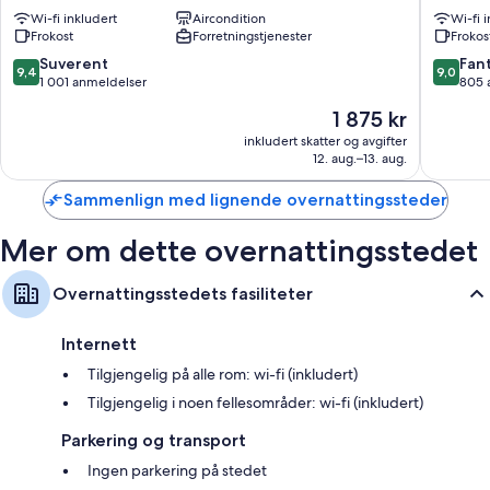
Etoile
Sevigne
Flatskjerm-TV med Betalingskanaler
Wi-fi inkludert
Aircondition
Wi-fi 
Chaillot
Chaillot
Frokost
Forretningstjenester
Frokos
Daglig rengjøring, skrivebord og telefon
9.4
9.0
Suverent
Fant
9,4
9,0
av
av
1 001 anmeldelser
805 
10,
10,
Prisen
1 875 kr
Suverent,
Fantasti
er
1 001
805
inkludert skatter og avgifter
1 875 kr
12. aug.–13. aug.
anmeldelser
anmelde
Sammenlign med lignende overnattingssteder
Mer om dette overnattingsstedet
Overnattingsstedets fasiliteter
Internett
Tilgjengelig på alle rom: wi-fi (inkludert)
Tilgjengelig i noen fellesområder: wi-fi (inkludert)
Parkering og transport
Ingen parkering på stedet