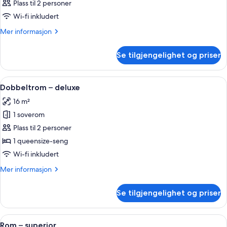
Plass til 2 personer
bildene
Wi-fi inkludert
av
Rom
Mer
Mer informasjon
informasjon
om
Se tilgjengelighet og priser
Rom
Åpne
Dobbeltrom – deluxe | Sengetøy av top
10
Dobbeltrom – deluxe
alle
16 m²
bildene
1 soverom
av
Dobbeltrom
Plass til 2 personer
–
1 queensize-seng
deluxe
Wi-fi inkludert
Mer
Mer informasjon
informasjon
om
Se tilgjengelighet og priser
Dobbeltrom
–
deluxe
Åpne
Rom – superior | Sengetøy av topp kva
7
Rom – superior