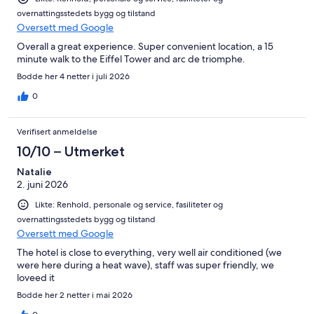
overnattingsstedets bygg og tilstand
Oversett med Google
Overall a great experience. Super convenient location, a 15
minute walk to the Eiffel Tower and arc de triomphe.
Bodde her 4 netter i juli 2026
0
Verifisert anmeldelse
10/10 – Utmerket
Natalie
2. juni 2026
Likte: Renhold, personale og service, fasiliteter og
overnattingsstedets bygg og tilstand
Oversett med Google
The hotel is close to everything, very well air conditioned (we
were here during a heat wave), staff was super friendly, we
loveed it
Bodde her 2 netter i mai 2026