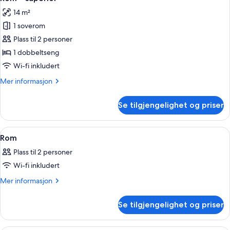
alle
14 m²
bildene
1 soverom
av
Rom
Plass til 2 personer
–
1 dobbeltseng
superior
Wi-fi inkludert
Mer
Mer informasjon
informasjon
om
Se tilgjengelighet og priser
Rom
–
superior
Åpne
Sengetøy av topp kvalitet, minibar, s
12
Rom
alle
Plass til 2 personer
bildene
Wi-fi inkludert
av
Rom
Mer
Mer informasjon
informasjon
om
Se tilgjengelighet og priser
Rom