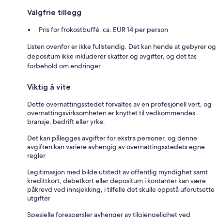
Valgfrie tillegg
Pris for frokostbuffé: ca. EUR 14 per person
Listen ovenfor er ikke fullstendig. Det kan hende at gebyrer og
depositum ikke inkluderer skatter og avgifter, og det tas
forbehold om endringer.
Viktig å vite
Dette overnattingsstedet forvaltes av en profesjonell vert, og
overnattingsvirksomheten er knyttet til vedkommendes
bransje, bedrift eller yrke.
Det kan pålegges avgifter for ekstra personer, og denne
avgiften kan variere avhengig av overnattingsstedets egne
regler
Legitimasjon med bilde utstedt av offentlig myndighet samt
kredittkort, debetkort eller depositum i kontanter kan være
påkrevd ved innsjekking, i tilfelle det skulle oppstå uforutsette
utgifter
Spesielle forespørsler avhenger av tilgjengelighet ved