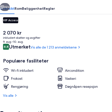
rige
Neste
32+
Oversikt
Rom
Beliggenhet
Regler
VIP Access
Den
2 070 kr
nåværende
inkludert skatter og avgifter
prisen
9. aug.–10. aug.
er
Anmeldelser
Utmerket
8,8
Vis alle de 1 213 anmeldelsene
8,8 av 10 –
2 070 kr
Populære fasiliteter
Fasade
Wi-fi inkludert
Aircondition
Frokost
Vaskeri
Rengjøring
Døgnåpen resepsjon
Vis alle