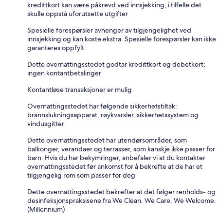
kredittkort kan være påkrevd ved innsjekking, i tilfelle det
skulle oppstå uforutsette utgifter
Spesielle forespørsler avhenger av tilgjengelighet ved
innsjekking og kan koste ekstra. Spesielle forespørsler kan ikke
garanteres oppfylt
Dette overnattingsstedet godtar kredittkort og debetkort;
ingen kontantbetalinger
Kontantløse transaksjoner er mulig
Overnattingsstedet har følgende sikkerhetstiltak:
brannslukningsapparat, røykvarsler, sikkerhetssystem og
vindusgitter
Dette overnattingsstedet har utendørsområder, som
balkonger, verandaer og terrasser, som kanskje ikke passer for
barn. Hvis du har bekymringer, anbefaler vi at du kontakter
overnattingsstedet før ankomst for å bekrefte at de har et
tilgjengelig rom som passer for deg
Dette overnattingsstedet bekrefter at det følger renholds- og
desinfeksjonspraksisene fra We Clean. We Care. We Welcome.
(Millennium)