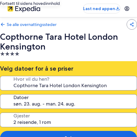
Fortsett til sidens hovedinnhold
Last ned appen
Se alle overnattingssteder
Copthorne Tara Hotel London
Kensington
Overnattingssted
med
4.0
Velg datoer for å se priser
stjerner
Hvor vil du hen?
Datoer
Gjester