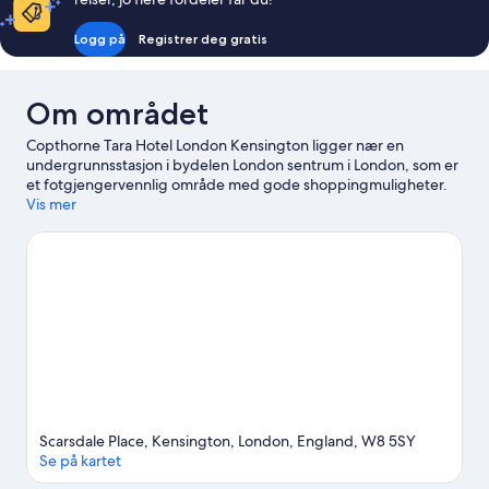
Logg på
Registrer deg gratis
Om området
Copthorne Tara Hotel London Kensington ligger nær en
undergrunnsstasjon i bydelen London sentrum i London, som er
et fotgjengervennlig område med gode shoppingmuligheter.
Et par populære severdigheter i området er Buckingham Palace
Vis mer
og Piccadilly Circus, og er du på utkikk etter et kulturelt
høydepunkt, kan du ta turen til The Arena. Ikke gå glipp av
London Eye. Gjestene liker den sentrale beliggenheten til dette
hotellet.
Se vår reiseguide til London
Scarsdale Place, Kensington, London, England, W8 5SY
Se på kartet