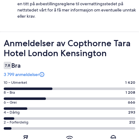
en titt på avbestillingsreglene til overnattingsstedet på
nettstedet vårt for å få mer informasjon om eventuelle unntak
eller krav.
Anmeldelser
Anmeldelser av Copthorne Tara
Hotel London Kensington
Bra
7,8
3 799 anmeldelser
Rangering
10 – Utmerket
1 420
på
Rangering
8 – Bra
1 208
10
på
−
Rangering
6 – Grei
666
8
Utmerket.
på
−
Rangering
4 – Dårlig
293
1420
6
Bra.
på
av
−
Rangering
2 – Forferdelig
212
1208
4
totalt
Grei.
på
av
−
3799
666
2
totalt
Dårlig.