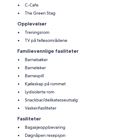
C-Cafe
The Green Stag
Opplevelser
Treningsrom
TV på fellesområdene
Familievennlige fasiliteter
Barnebøker
Barneleker
Barnespill
Kjøleskap på rommet
Lydisolerte rom
Snackbar/delikatesseutsalg
Vaskerifasiliteter
Fasiliteter
Bagasjeoppbevaring
Døgnåpen resepsjon