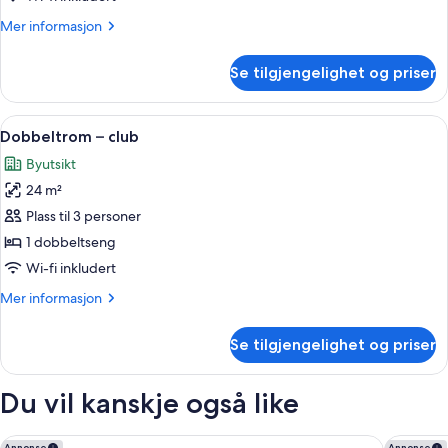
Mer
Mer informasjon
informasjon
om
Se tilgjengelighet og priser
Dobbeltrom
–
standard
Åpne
Dobbeltrom – club | 1 soverom, allerg
6
Dobbeltrom – club
alle
Byutsikt
bildene
24 m²
av
Dobbeltrom
Plass til 3 personer
–
1 dobbeltseng
club
Wi-fi inkludert
Mer
Mer informasjon
informasjon
om
Se tilgjengelighet og priser
Dobbeltrom
–
club
Du vil kanskje også like
Citi Hotel London Heathrow
Delta Ho
Annonse
Annonse