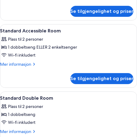
informasjon
om
Se tilgjengelighet og priser
Familierom
Åpne
1 soverom, allergitestet sengetøy, sa
6
Standard Accessible Room
alle
Plass til 2 personer
bildene
1 dobbeltseng ELLER 2 enkeltsenger
av
Standard
Wi-fi inkludert
Accessible
Mer
Mer informasjon
Room
informasjon
om
Se tilgjengelighet og priser
Standard
Accessible
Room
Åpne
1 soverom, allergitestet sengetøy, sa
4
Standard Double Room
alle
Plass til 2 personer
bildene
1 dobbeltseng
av
Standard
Wi-fi inkludert
Double
Mer
Mer informasjon
Room
informasjon