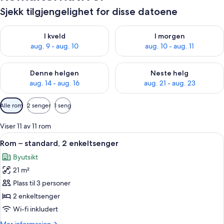
Sjekk tilgjengelighet for disse datoene
Sjekk tilgjengelighet for i kveld, aug. 9 - aug. 10
Sjekk tilgjengelighet for i mor
I kveld
I morgen
aug. 9 - aug. 10
aug. 10 - aug. 11
Sjekk tilgjengelighet for denne helgen, aug. 14 - aug. 16
Sjekk tilgjengelighet for neste
Denne helgen
Neste helg
aug. 14 - aug. 16
aug. 21 - aug. 23
Tilgjengelige
Alle rom
2 senger
1 seng
filtre
for
Viser 11 av 11 rom
rom
Åpne
Rom – standard, 2 enkeltsenger | 1 so
7
Rom – standard, 2 enkeltsenger
alle
Byutsikt
bildene
21 m²
av
Rom
Plass til 3 personer
–
2 enkeltsenger
standard,
Wi-fi inkludert
2
Mer