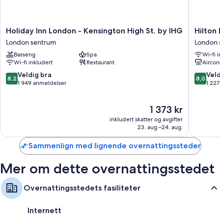
Holiday
Hilton
Holiday Inn London - Kensington High St. by IHG
Hilton
Inn
London
London sentrum
London 
London
Olympia
Basseng
Spa
Wi-fi 
-
London
Wi-fi inkludert
Restaurant
Aircon
Kensington
sentrum
High
8.2
8.0
Veldig bra
Veld
8,2
8,0
St.
av
av
1 949 anmeldelser
1 22
by
10,
10,
IHG
Veldig
Veldig
Prisen
1 373 kr
London
bra,
bra,
er
sentrum
1 949
1 227
inkludert skatter og avgifter
1 373 kr
anmeldelser
anmelde
23. aug.–24. aug.
Sammenlign med lignende overnattingssteder
Mer om dette overnattingsstedet
Overnattingsstedets fasiliteter
Internett