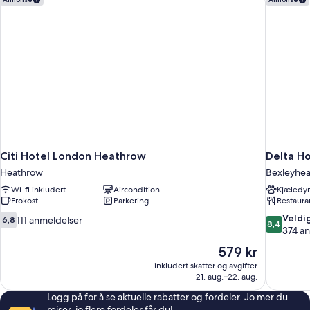
Citi Hotel London Heathrow
Delta H
Heathrow
Bexleyhea
Wi-fi inkludert
Aircondition
Kjæledyr
Frokost
Parkering
Restaura
6.8
8.4
Veldi
111 anmeldelser
6,8
8,4
av
av
374 a
10,
10,
Prisen
579 kr
111
Veldig
er
inkludert skatter og avgifter
anmeldelser
bra,
579 kr
21. aug.–22. aug.
374
anmeldels
Logg på for å se aktuelle rabatter og fordeler. Jo mer du
reiser, jo flere fordeler får du!