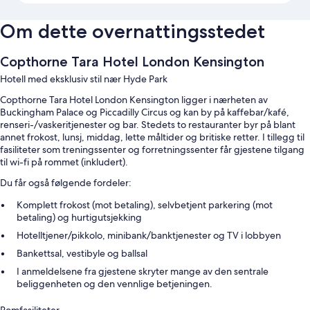
Om dette overnattingsstedet
Copthorne Tara Hotel London Kensington
Hotell med eksklusiv stil nær Hyde Park
Copthorne Tara Hotel London Kensington ligger i nærheten av
Buckingham Palace og Piccadilly Circus og kan by på kaffebar/kafé,
renseri-/vaskeritjenester og bar. Stedets to restauranter byr på blant
annet frokost, lunsj, middag, lette måltider og britiske retter. I tillegg til
fasiliteter som treningssenter og forretningssenter får gjestene tilgang
til wi-fi på rommet (inkludert).
Du får også følgende fordeler:
Komplett frokost (mot betaling), selvbetjent parkering (mot
betaling) og hurtigutsjekking
Hotelltjener/pikkolo, minibank/banktjenester og TV i lobbyen
Bankettsal, vestibyle og ballsal
I anmeldelsene fra gjestene skryter mange av den sentrale
beliggenheten og den vennlige betjeningen.