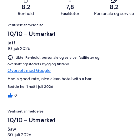
anmeldelser.
av
−
3799
293
8,2
7,8
8,2
totalt
Forferdelig.
anmeldelser.
av
Renhold
Fasiliteter
Personale og service
3799
212
totalt
Anmeldelser
anmeldelser.
av
Verifisert anmeldelse
3799
totalt
anmeldelser.
10/10 – Utmerket
3799
anmeldelser.
jeff
10. juli 2026
Likte: Renhold, personale og service, fasiliteter og
overnattingsstedets bygg og tilstand
Oversett med Google
Had a good rate, nice clean hotel with a bar.
Bodde her 1 natt i juli 2026
0
Verifisert anmeldelse
10/10 – Utmerket
Saw
30. juli 2026