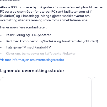
Romfasiliteter
Alle de 833 rommene byr på goder i form av safe med plass til bærbar
PC og arbeidsområder for bærbar PC samt fasiliteter som wi-fi
(inkludert) og klimaanlegg. Mange gjester snakker varmt om
overnattingsstedets rene og store rom i anmeldelsene sine.
Her er noen flere romfasiliteter:
Resirkulering og LED-lyspærer
Bad med kombinert dusj/badekar og toalettartikler (inkludert)
Flatskjerm-TV med Parabol-TV
Kjøleskap, barnebøker og kaffetrakter/tekoker
Vis mer informasjon om overnattingsstedet
Lignende overnattingssteder
Holiday Inn London - Kensington High St. by IHG
Hilton L