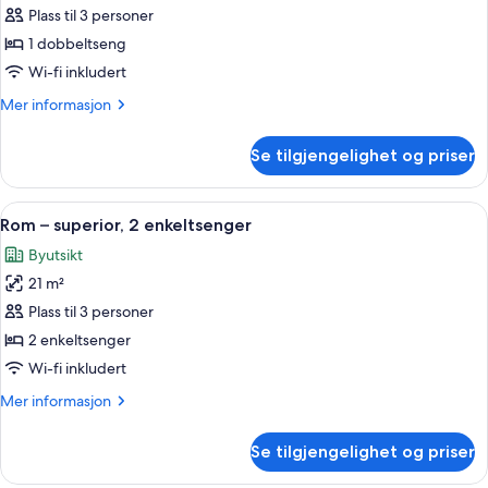
Rom
Plass til 3 personer
–
1 dobbeltseng
superior,
Wi-fi inkludert
1
Mer
Mer informasjon
dobbeltseng
informasjon
om
Se tilgjengelighet og priser
Rom
–
superior,
Åpne
1 soverom, allergitestet sengetøy, sa
4
1
Rom – superior, 2 enkeltsenger
alle
dobbeltseng
Byutsikt
bildene
21 m²
av
Rom
Plass til 3 personer
–
2 enkeltsenger
superior,
Wi-fi inkludert
2
Mer
Mer informasjon
enkeltsenger
informasjon
om
Se tilgjengelighet og priser
Rom
–