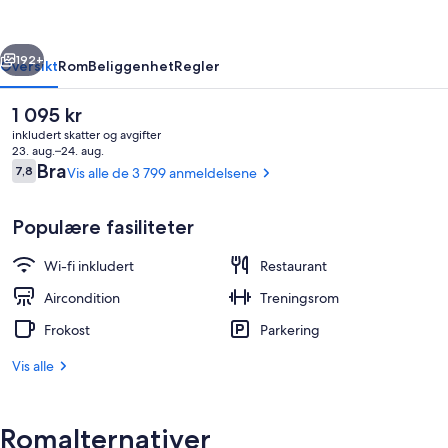
Kensington
rige
Neste
192+
Oversikt
Rom
Beliggenhet
Regler
Den
1 095 kr
nåværende
inkludert skatter og avgifter
prisen
23. aug.–24. aug.
er
Anmeldelser
Bra
7,8
Vis alle de 3 799 anmeldelsene
7,8 av 10 –
1 095 kr
Populære fasiliteter
Wi-fi inkludert
Restaurant
2 restauranter: frokost, lunsj og midd
Aircondition
Treningsrom
Frokost
Parkering
Vis alle
Romalternativer