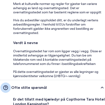
Merk at kulturelle normer og regler for gjester kan variere
avhengig av land og overnattingssted. Det er
overnattingsstedet som har bestemt reglene som er oppgitt
Hvis du avbestiller oppholdet ditt, er du underlagt vertens
avbestillingsregler. I henhold til EUs forskrifter om
forbrukerrett gjelder ikke angreretten ved bestilling av
overnattingssted.
Verdt å nevne
Overnattingsstedet har rom som ligger vegg i vegg. Disse er
imidlertid avhengige av tilgjengelighet. Du kan be om
tilstøtende rom ved å kontakte overnattingsstedet på
telefonnummeret som du finner i bestillingsbekreftelsen
På dette overnattingsstedet er gjester av alle legninger og
kjønnsidentiteter velkomne (LHBTQ+-vennlig)
Ofte stilte spørsmål
Er det tillatt med kjæledyr på Copthorne Tara Hotel
London Kensington?