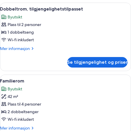
superior,
Åpne
Dobbeltrom, tilgjengelighetstilpasset 
4
2
Dobbeltrom, tilgjengelighetstilpasset
alle
enkeltsenger
Byutsikt
bildene
Plass til 2 personer
av
Dobbeltrom,
1 dobbeltseng
tilgjengelighetstilpasset
Wi-fi inkludert
Mer
Mer informasjon
informasjon
om
Se tilgjengelighet og priser
Dobbeltrom,
tilgjengelighetstilpasset
Åpne
1 soverom, allergitestet sengetøy, sa
5
Familierom
alle
Byutsikt
bildene
42 m²
av
Familierom
Plass til 4 personer
2 dobbeltsenger
Wi-fi inkludert
Mer
Mer informasjon