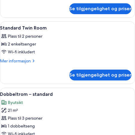
om
Se tilgjengelighet og priser
Standard
Double
Room
Åpne
1 soverom, allergitestet sengetøy, sa
8
Standard Twin Room
alle
Plass til 2 personer
bildene
2 enkeltsenger
av
Standard
Wi-fi inkludert
Twin
Mer
Mer informasjon
Room
informasjon
om
Se tilgjengelighet og priser
Standard
Twin
Room
Åpne
1 soverom, allergitestet sengetøy, sa
5
Dobbeltrom – standard
alle
Byutsikt
bildene
21 m²
av
Dobbeltrom
Plass til 3 personer
–
1 dobbeltseng
standard
Wi-fi inkludert