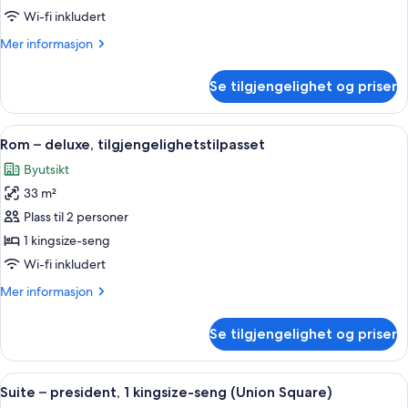
soverom
Wi-fi inkludert
(1
Mer
Mer informasjon
Bedroom)
informasjon
om
Se tilgjengelighet og priser
Luksussuite,
1
soverom
Åpne
Rom – deluxe, tilgjengelighetstilpasse
7
(1
Rom – deluxe, tilgjengelighetstilpasset
alle
Bedroom)
Byutsikt
bildene
33 m²
av
Rom
Plass til 2 personer
–
1 kingsize-seng
deluxe,
Wi-fi inkludert
tilgjengelighetstilpasset
Mer
Mer informasjon
informasjon
om
Se tilgjengelighet og priser
Rom
–
deluxe,
Åpne
Suite – president, 1 kingsize-seng (Un
5
tilgjengelighetstilpasset
Suite – president, 1 kingsize-seng (Union Square)
alle