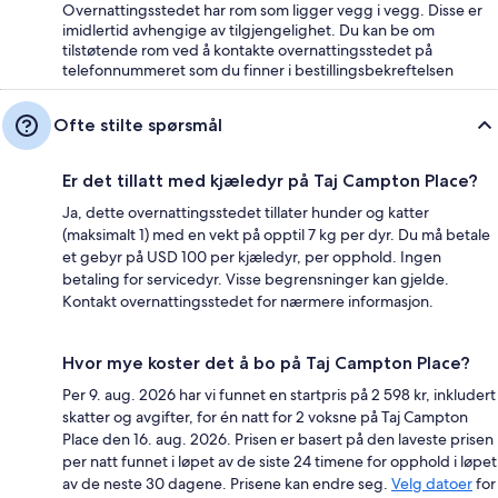
Overnattingsstedet har rom som ligger vegg i vegg. Disse er
imidlertid avhengige av tilgjengelighet. Du kan be om
tilstøtende rom ved å kontakte overnattingsstedet på
telefonnummeret som du finner i bestillingsbekreftelsen
Ofte stilte spørsmål
Er det tillatt med kjæledyr på Taj Campton Place?
Ja, dette overnattingsstedet tillater hunder og katter
(maksimalt 1) med en vekt på opptil 7 kg per dyr. Du må betale
et gebyr på USD 100 per kjæledyr, per opphold. Ingen
betaling for servicedyr. Visse begrensninger kan gjelde.
Kontakt overnattingsstedet for nærmere informasjon.
Hvor mye koster det å bo på Taj Campton Place?
Per 9. aug. 2026 har vi funnet en startpris på 2 598 kr, inkludert
skatter og avgifter, for én natt for 2 voksne på Taj Campton
Place den 16. aug. 2026. Prisen er basert på den laveste prisen
per natt funnet i løpet av de siste 24 timene for opphold i løpet
av de neste 30 dagene. Prisene kan endre seg.
Velg datoer
for