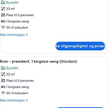
Byutsikt
bildene
33 m²
av
Suite
Plass til 3 personer
–
1 kingsize-seng
president,
Wi-fi inkludert
1
Mer
Mer informasjon
kingsize-
informasjon
seng
om
Se tilgjengelighet og priser
Suite
(Union
–
Square)
president,
Åpne
Sengetøy av topp kvalitet, minibar, s
5
1
Rom – president, 1 kingsize-seng (Stockon)
alle
kingsize-
Byutsikt
seng
bildene
(Union
32 m²
av
Square)
Rom
Plass til 3 personer
–
1 kingsize-seng
president,
Wi-fi inkludert
1
Mer
Mer informasjon
kingsize-
informasjon