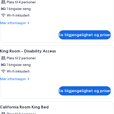
–
Plass til 4 personer
executive,
1 kingsize-seng
1
Wi-fi inkludert
soverom
Mer
Mer informasjon
informasjon
om
Se tilgjengelighet og priser
Suite
–
executive,
Åpne
Sengetøy av topp kvalitet, minibar, s
9
1
King Room - Disability Access
alle
soverom
Plass til 2 personer
bildene
1 kingsize-seng
av
King
Wi-fi inkludert
Room
Mer
Mer informasjon
-
informasjon
om
Disability
Se tilgjengelighet og priser
King
Access
Room
-
Åpne
Sengetøy av topp kvalitet, minibar, s
13
Disability
California Room King Bed
alle
Access