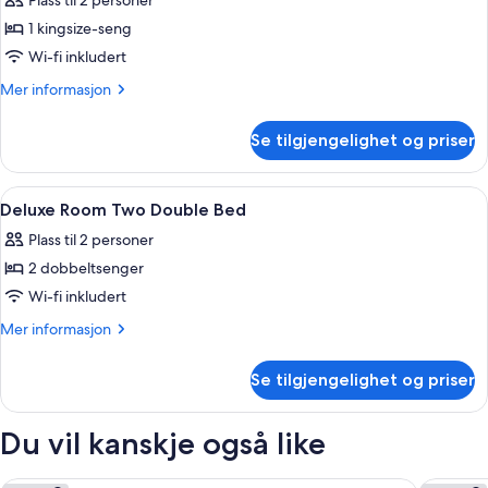
Plass til 2 personer
bildene
1 kingsize-seng
av
California
Wi-fi inkludert
Room
Mer
Mer informasjon
King
informasjon
om
Bed
Se tilgjengelighet og priser
California
Room
King
Åpne
Sengetøy av topp kvalitet, minibar, s
9
Bed
Deluxe Room Two Double Bed
alle
Plass til 2 personer
bildene
2 dobbeltsenger
av
Deluxe
Wi-fi inkludert
Room
Mer
Mer informasjon
Two
informasjon
om
Double
Se tilgjengelighet og priser
Deluxe
Bed
Room
Two
Du vil kanskje også like
Double
Bed