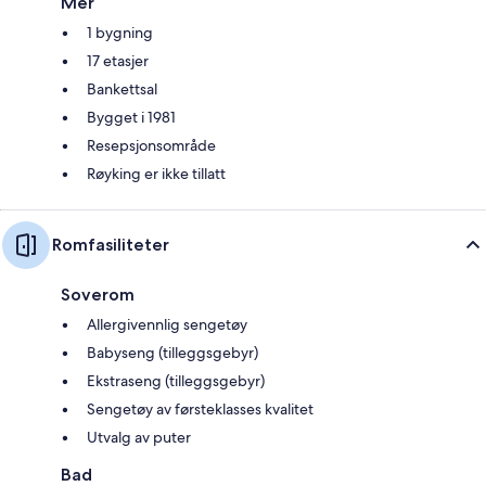
Mer
1 bygning
17 etasjer
Bankettsal
Bygget i 1981
Resepsjonsområde
Røyking er ikke tillatt
Romfasiliteter
Soverom
Allergivennlig sengetøy
Babyseng (tilleggsgebyr)
Ekstraseng (tilleggsgebyr)
Sengetøy av førsteklasses kvalitet
Utvalg av puter
Bad