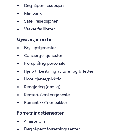
Døgnåpen resepsjon
Minibank
Safe i resepsjonen
Vaskerifasiliteter
Gjestetjenester
Bryllupstjenester
Concierge-tjenester
Flerspråklig personale
Hjelp til bestilling av turer og billetter
Hotelltjener/pikkolo
Rengjøring (daglig)
Renseri-/vaskeritjeneste
Romantikk/frieripakker
Forretningstjenester
4 møterom
Døgnåpent forretningssenter