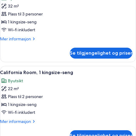
bildene
32 m²
av
Rom
Plass til 3 personer
–
1 kingsize-seng
deluxe,
Wi-fi inkludert
1
Mer
Mer informasjon
kingsize-
informasjon
seng
om
Se tilgjengelighet og priser
Rom
–
deluxe,
Åpne
California Room, 1 kingsize-seng | Sen
5
1
California Room, 1 kingsize-seng
alle
kingsize-
Byutsikt
seng
bildene
22 m²
av
California
Plass til 2 personer
Room,
1 kingsize-seng
1
Wi-fi inkludert
kingsize-
Mer
Mer informasjon
seng
informasjon
om
Se tilgjengelighet og priser