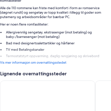
Romfasiliteter
Alle de 110 rommene kan friste med komfort i form av romservice
(døgnet rundt) og sengetøy av topp kvalitet i tillegg til goder som
putemeny og arbeidsområder for bærbar PC.
Her er noen flere romfasiliteter:
Allergivennlig sengetøy, ekstrasenger (mot betaling) og
baby-/barnesenger (mot betaling)
Bad med designertoalettartikler og hårføner
TV med Betalingskanaler
Termostatstyrt oppvarming, daglig rengjøring og skrivebord
Vis mer informasjon om overnattingsstedet
Lignende overnattingssteder
Hotel Nikko San Francisco
Beacon G