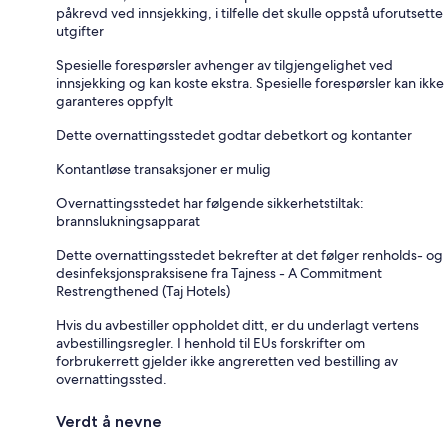
påkrevd ved innsjekking, i tilfelle det skulle oppstå uforutsette
utgifter
Spesielle forespørsler avhenger av tilgjengelighet ved
innsjekking og kan koste ekstra. Spesielle forespørsler kan ikke
garanteres oppfylt
Dette overnattingsstedet godtar debetkort og kontanter
Kontantløse transaksjoner er mulig
Overnattingsstedet har følgende sikkerhetstiltak:
brannslukningsapparat
Dette overnattingsstedet bekrefter at det følger renholds- og
desinfeksjonspraksisene fra Tajness - A Commitment
Restrengthened (Taj Hotels)
Hvis du avbestiller oppholdet ditt, er du underlagt vertens
avbestillingsregler. I henhold til EUs forskrifter om
forbrukerrett gjelder ikke angreretten ved bestilling av
overnattingssted.
Verdt å nevne