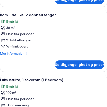
California
Room,
1
Åpne
Rom – deluxe, 2 dobbeltsenger | Senge
7
kingsize-
Rom – deluxe, 2 dobbeltsenger
alle
seng
Byutsikt
bildene
36 m²
av
Rom
Plass til 4 personer
–
2 dobbeltsenger
deluxe,
Wi-fi inkludert
2
Mer
Mer informasjon
dobbeltsenger
informasjon
om
Se tilgjengelighet og priser
Rom
–
deluxe,
Åpne
Sengetøy av topp kvalitet, minibar, s
5
2
Luksussuite, 1 soverom (1 Bedroom)
alle
dobbeltsenger
Byutsikt
bildene
109 m²
av
Luksussuite,
Plass til 4 personer
1
1 kingsize-seng