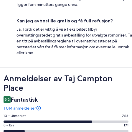
ligger fem minutters gange unna.
Kan jeg avbestille gratis og få full refusjon?
Ja. Fordi det er viktig å vise fleksibilitet tilbyr
overnattingsstedet gratis avbestilling for utvalgte rompriser. Ta
en titt på avbestillingsreglene til overnattingsstedet på
nettstedet vårt for å få mer informasjon om eventuelle unntak
eller krav.
Anmeldelser
Anmeldelser av Taj Campton
Place
Fantastisk
9,2
1 014 anmeldelser
Rangering
10 – Utmerket
723
på
Rangering
8 – Bra
171
10
på