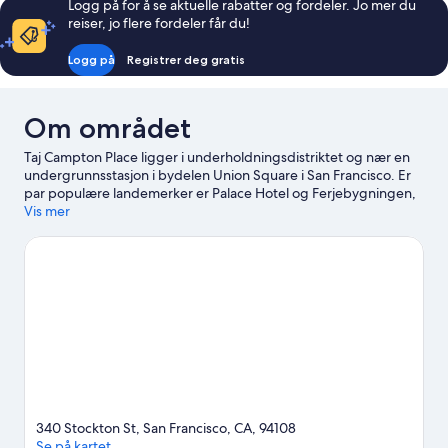
Logg på for å se aktuelle rabatter og fordeler. Jo mer du
reiser, jo flere fordeler får du!
Logg på
Registrer deg gratis
Om området
Taj Campton Place ligger i underholdningsdistriktet og nær en
undergrunnsstasjon i bydelen Union Square i San Francisco. Er
par populære landemerker er Palace Hotel og Ferjebygningen,
mens Bill Graham kommunale auditorium og California
Vis mer
vitenskapsakademi er noen av områdets populære attraksjoner.
Du kan se om det skjer noe kult på Oracle Park, og hvis du har
tid, bør du også få med deg San Francisco zoologiske hage, en
svært populær attraksjon. Området byr på vannaktiviteter som
seiling, men du kan også oppleve den flotte naturen gjennom
turer til fots eller med sykkel.
Se vår reiseguide til San Francisco
340 Stockton St, San Francisco, CA, 94108
Se på kartet