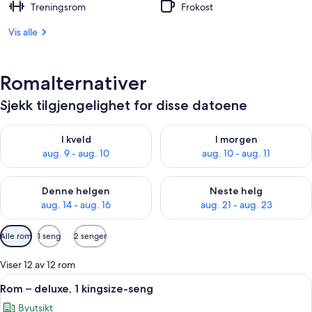
Treningsrom
Frokost
Vis alle
Romalternativer
Sjekk tilgjengelighet for disse datoene
Sjekk tilgjengelighet for i kveld, aug. 9 - aug. 10
Sjekk tilgjengelighet for i mor
I kveld
I morgen
aug. 9 - aug. 10
aug. 10 - aug. 11
Sjekk tilgjengelighet for denne helgen, aug. 14 - aug. 16
Sjekk tilgjengelighet for neste
Denne helgen
Neste helg
aug. 14 - aug. 16
aug. 21 - aug. 23
Tilgjengelige
Alle rom
1 seng
2 senger
filtre
for
Viser 12 av 12 rom
rom
Åpne
Sengetøy av topp kvalitet, minibar, s
5
Rom – deluxe, 1 kingsize-seng
alle
Byutsikt