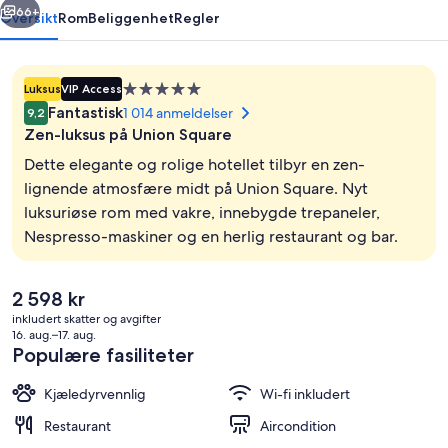
66+
Oversikt
Rom
Beliggenhet
Regler
Overnattingssted
Luksus
VIP Access
med
Fantastisk
1 014 anmeldelser
9,2
5.0
Zen-luksus på Union Square
stjerner
Dette elegante og rolige hotellet tilbyr en zen-
lignende atmosfære midt på Union Square. Nyt
luksuriøse rom med vakre, innebygde trepaneler,
Bar (på overnattingsstedet)
Nespresso-maskiner og en herlig restaurant og bar.
Den
2 598 kr
nåværende
inkludert skatter og avgifter
prisen
16. aug.–17. aug.
er
Populære fasiliteter
2 598 kr
Kjæledyrvennlig
Wi-fi inkludert
Restaurant
Aircondition