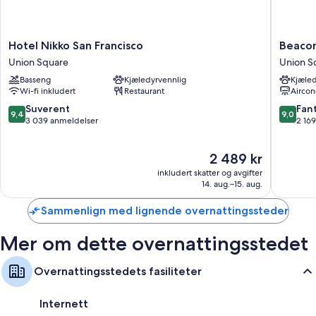
Hotel
Beacon
Hotel Nikko San Francisco
Beacon
Nikko
Grand,
Union Square
Union S
San
A
Basseng
Kjæledyrvennlig
Kjæled
Francisco
Union
Wi-fi inkludert
Restaurant
Aircon
Union
Square
Square
Hotel
9.4
9.0
Suverent
Fant
9,4
9,0
Union
av
av
3 039 anmeldelser
2 16
Square
10,
10,
Suverent,
Fantasti
Prisen
2 489 kr
3 039
2 169
er
anmeldelser
anmelde
inkludert skatter og avgifter
2 489 kr
14. aug.–15. aug.
Sammenlign med lignende overnattingssteder
Mer om dette overnattingsstedet
Overnattingsstedets fasiliteter
Internett