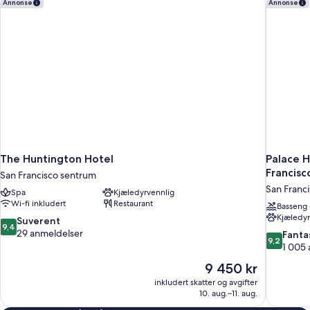
The Huntington Hotel
Palace Ho
Annonse
Annonse
The Huntington Hotel
Palace H
Francisc
San Francisco sentrum
San Franc
Spa
Kjæledyrvennlig
Wi-fi inkludert
Restaurant
Basseng
Kjæledyr
9.4
Suverent
9,4
av
29 anmeldelser
9.2
Fanta
9,2
10,
av
1 005
Suverent,
10,
Prisen
9 450 kr
29
Fantastisk,
er
anmeldelser
inkludert skatter og avgifter
1 005
9 450 kr
10. aug.–11. aug.
anmeldels