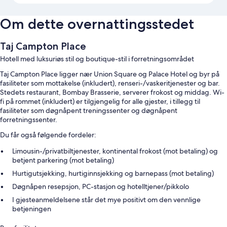
Om dette overnattingsstedet
Taj Campton Place
Hotell med luksuriøs stil og boutique-stil i forretningsområdet
Taj Campton Place ligger nær Union Square og Palace Hotel og byr på
fasiliteter som mottakelse (inkludert), renseri-/vaskeritjenester og bar.
Stedets restaurant, Bombay Brasserie, serverer frokost og middag. Wi-
fi på rommet (inkludert) er tilgjengelig for alle gjester, i tillegg til
fasiliteter som døgnåpent treningssenter og døgnåpent
forretningssenter.
Du får også følgende fordeler:
Limousin-/privatbiltjenester, kontinental frokost (mot betaling) og
betjent parkering (mot betaling)
Hurtigutsjekking, hurtiginnsjekking og barnepass (mot betaling)
Døgnåpen resepsjon, PC-stasjon og hotelltjener/pikkolo
I gjesteanmeldelsene står det mye positivt om den vennlige
betjeningen