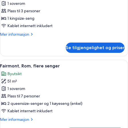
mot
Rom
1 soverom
bukt
–
Plass til 3 personer
signature,
1 kingsize-seng
1
Kablet internett inkludert
kingsize-
Mer
Mer informasjon
seng,
informasjon
utsikt
om
Se tilgjengelighet og priser
mot
Rom
–
bukt
signature,
Åpne
Fairmont, Rom, flere senger | Italiens
5
1
Fairmont, Rom, flere senger
alle
kingsize-
Byutsikt
seng,
bildene
utsikt
51 m²
av
mot
Fairmont,
1 soverom
bukt
Rom,
Plass til 7 personer
flere
2 queensize-senger og 1 køyeseng (enkel)
senger
Kablet internett inkludert
Mer
Mer informasjon
informasjon