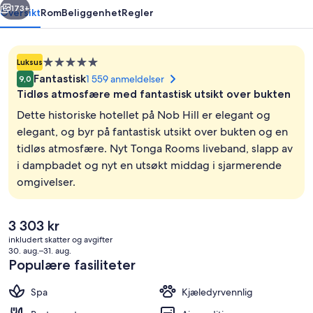
173+
Oversikt
Rom
Beliggenhet
Regler
Overnattingssted
Luksus
med
Fantastisk
1 559 anmeldelser
9,0
5.0
Tidløs atmosfære med fantastisk utsikt over bukten
stjerner
Dette historiske hotellet på Nob Hill er elegant og
elegant, og byr på fantastisk utsikt over bukten og en
tidløs atmosfære. Nyt Tonga Rooms liveband, slapp av
Terrasse/patio
i dampbadet og nyt en utsøkt middag i sjarmerende
omgivelser.
Den
3 303 kr
nåværende
inkludert skatter og avgifter
prisen
30. aug.–31. aug.
er
Populære fasiliteter
3 303 kr
Spa
Kjæledyrvennlig