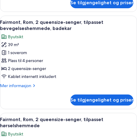
Se tilgjengelighet og priser
Fairmont,
Rom,
1
Åpne
Italienske Frette-laken, sengetøy av 
3
kingsize-
Fairmont, Rom, 2 queensize-senger, tilpasset
alle
seng,
bevegelseshemmede, badekar
tilpasset
bildene
Byutsikt
hørselshemmede
av
39 m²
Fairmont,
1 soverom
Rom,
2
Plass til 4 personer
queensize-
2 queensize-senger
senger,
Kablet internett inkludert
tilpasset
Mer
Mer informasjon
bevegelseshemmede,
informasjon
badekar
om
Se tilgjengelighet og priser
Fairmont,
Rom,
2
Åpne
Italienske Frette-laken, sengetøy av 
3
queensize-
Fairmont, Rom, 2 queensize-senger, tilpasset
alle
senger,
hørselshemmede
tilpasset
bildene
Byutsikt
bevegelseshemmede,