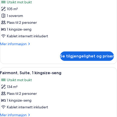
Utsikt mot bukt
sovesofa
bildene
(Cambridge
105 m²
av
Legacy)
Suite,
1 soverom
1
Plass til 2 personer
kingsize-
1 kingsize-seng
seng
Kablet internett inkludert
(Tony
Mer
Mer informasjon
Bennett
informasjon
Legacy)
om
Se tilgjengelighet og priser
Suite,
1
kingsize-
Åpne
Utsikt fra rommet
6
seng
Fairmont, Suite, 1 kingsize-seng
alle
(Tony
Utsikt mot bukt
Bennett
bildene
Legacy)
134 m²
av
Fairmont,
Plass til 2 personer
Suite,
1 kingsize-seng
1
Kablet internett inkludert
kingsize-
Mer
Mer informasjon