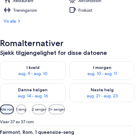
Restaurant
Aircondition
Treningsrom
Frokost
Vis alle
Romalternativer
Sjekk tilgjengelighet for disse datoene
Sjekk tilgjengelighet for i kveld, aug. 9 - aug. 10
Sjekk tilgjengelighet for i mor
I kveld
I morgen
aug. 9 - aug. 10
aug. 10 - aug. 11
Sjekk tilgjengelighet for denne helgen, aug. 14 - aug. 16
Sjekk tilgjengelighet for neste
Denne helgen
Neste helg
aug. 14 - aug. 16
aug. 21 - aug. 23
Tilgjengelige
Alle rom
1 seng
2 senger
3+ senger
filtre
for
Viser 37 av 37 rom
rom
Åpne
Fairmont, Rom, 1 queensize-seng | Ita
6
Fairmont, Rom, 1 queensize-seng