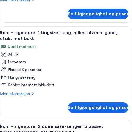
Mer informasjon
rullestolvennlig
informasjon
dusj
om
Se tilgjengelighet og priser
Fairmont,
Rom,
2
Åpne
Italienske Frette-laken, sengetøy av 
4
queensize-
Rom – signature, 1 kingsize-seng, rullestolvennlig dusj,
alle
senger,
utsikt mot bukt
rullestolvennlig
bildene
Utsikt mot bukt
dusj
av
34 m²
Rom
1 soverom
–
signature,
Plass til 3 personer
1
1 kingsize-seng
kingsize-
Kablet internett inkludert
seng,
Mer
Mer informasjon
rullestolvennlig
informasjon
dusj,
om
Se tilgjengelighet og priser
Rom
utsikt
–
mot
signature,
Åpne
Italienske Frette-laken, sengetøy av 
bukt
4
1
Rom – signature, 2 queensize-senger, tilpasset
alle
kingsize-