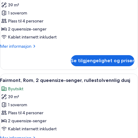
av
badekar
39 m²
Fairmont,
1 soverom
Rom,
2
Plass til 4 personer
queensize-
2 queensize-senger
senger,
Kablet internett inkludert
tilpasset
Mer
Mer informasjon
hørselshemmede
informasjon
om
Se tilgjengelighet og priser
Fairmont,
Rom,
2
Åpne
Italienske Frette-laken, sengetøy av 
3
queensize-
Fairmont, Rom, 2 queensize-senger, rullestolvennlig dusj
alle
senger,
Byutsikt
tilpasset
bildene
hørselshemmede
39 m²
av
Fairmont,
1 soverom
Rom,
Plass til 4 personer
2
2 queensize-senger
queensize-
Kablet internett inkludert
senger,
Mer