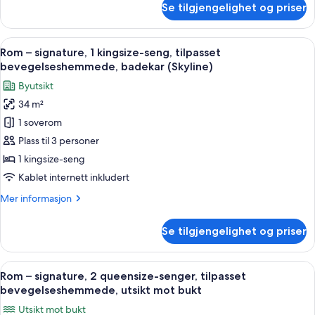
Se tilgjengelighet og priser
Suite,
2
soverom,
Åpne
Italienske Frette-laken, sengetøy av 
4
byutsikt
Rom – signature, 1 kingsize-seng, tilpasset
alle
(Napoleon
bevegelseshemmede, badekar (Skyline)
Suite)
bildene
Byutsikt
av
34 m²
Rom
1 soverom
–
signature,
Plass til 3 personer
1
1 kingsize-seng
kingsize-
Kablet internett inkludert
seng,
Mer
Mer informasjon
tilpasset
informasjon
bevegelseshemmede,
om
Se tilgjengelighet og priser
Rom
badekar
–
(Skyline)
signature,
Åpne
Italienske Frette-laken, sengetøy av 
3
1
Rom – signature, 2 queensize-senger, tilpasset
alle
kingsize-
bevegelseshemmede, utsikt mot bukt
seng,
bildene
Utsikt mot bukt
tilpasset