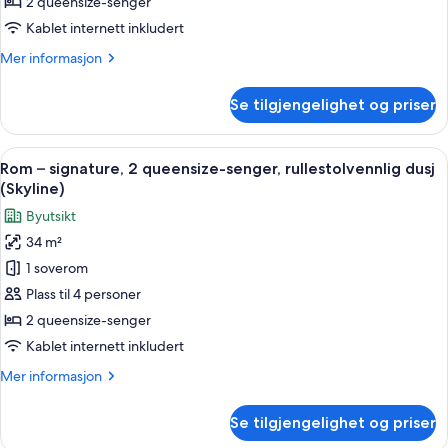
2
2 queensize-senger
queensize-
Kablet internett inkludert
senger,
Mer
Mer informasjon
tilpasset
informasjon
hørselshemmede
om
Se tilgjengelighet og priser
Rom
–
signature,
Åpne
Italienske Frette-laken, sengetøy av 
2
2
Rom – signature, 2 queensize-senger, rullestolvennlig dusj
alle
queensize-
(Skyline)
senger,
bildene
Byutsikt
tilpasset
av
hørselshemmede
34 m²
Rom
1 soverom
–
signature,
Plass til 4 personer
2
2 queensize-senger
queensize-
Kablet internett inkludert
senger,
Mer
Mer informasjon
rullestolvennlig
informasjon
dusj
om
Se tilgjengelighet og priser
Rom
(Skyline)
–