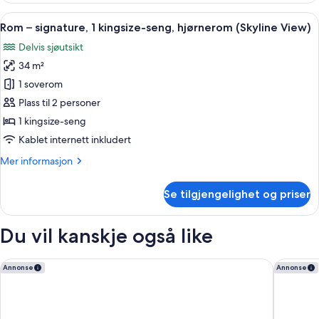
signature,
Åpne
Rom – signature, 1 kingsize-seng, hjør
5
2
Rom – signature, 1 kingsize-seng, hjørnerom (Skyline View)
alle
queensize-
Delvis sjøutsikt
senger,
bildene
rullestolvennlig
34 m²
av
dusj
Rom
1 soverom
(Skyline)
–
Plass til 2 personer
signature,
1 kingsize-seng
1
Kablet internett inkludert
kingsize-
Mer
Mer informasjon
seng,
informasjon
hjørnerom
om
Se tilgjengelighet og priser
(Skyline
Rom
–
View)
signature,
Du vil kanskje også like
1
kingsize-
seng,
Palace Hotel, a Luxury Collection Hotel, San Francisco
Beacon G
Annonse
Annonse
hjørnerom
(Skyline
View)