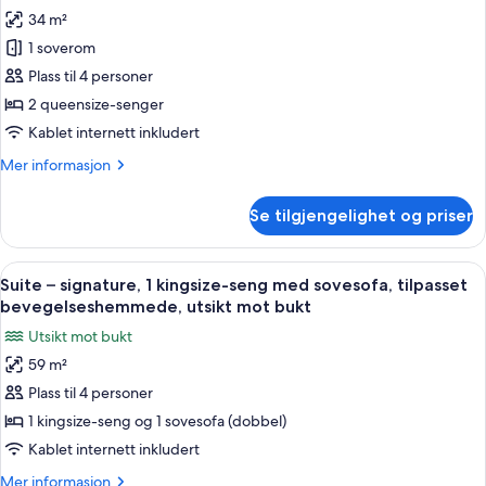
av
bevegelseshemmede,
34 m²
Rom
badekar
1 soverom
–
(Skyline)
signature,
Plass til 4 personer
2
2 queensize-senger
queensize-
Kablet internett inkludert
senger,
Mer
Mer informasjon
tilpasset
informasjon
bevegelseshemmede,
om
Se tilgjengelighet og priser
Rom
utsikt
–
mot
signature,
Åpne
Italienske Frette-laken, sengetøy av 
bukt
4
2
Suite – signature, 1 kingsize-seng med sovesofa, tilpasset
alle
queensize-
bevegelseshemmede, utsikt mot bukt
senger,
bildene
Utsikt mot bukt
tilpasset
av
bevegelseshemmede,
59 m²
Suite
utsikt
Plass til 4 personer
–
mot
bukt
signature,
1 kingsize-seng og 1 sovesofa (dobbel)
1
Kablet internett inkludert
kingsize-
Mer
Mer informasjon