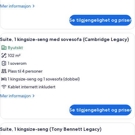
balkong
Mer
Mer informasjon
(Buckingham
informasjon
Legacy)
om
Se tilgjengelighet og priser
Suite,
1
kingsize-
Åpne
Suite, 1 kingsize-seng med sovesofa (
3
seng,
Suite, 1 kingsize-seng med sovesofa (Cambridge Legacy)
alle
balkong
Byutsikt
(Buckingham
bildene
Legacy)
102 m²
av
Suite,
1 soverom
1
Plass til 4 personer
kingsize-
1 kingsize-seng og 1 sovesofa (dobbel)
seng
Kablet internett inkludert
med
Mer
Mer informasjon
sovesofa
informasjon
(Cambridge
om
Se tilgjengelighet og priser
Legacy)
Suite,
1
kingsize-
Åpne
Suite, 1 kingsize-seng (Tony Bennett L
7
seng
Suite, 1 kingsize-seng (Tony Bennett Legacy)
alle
med