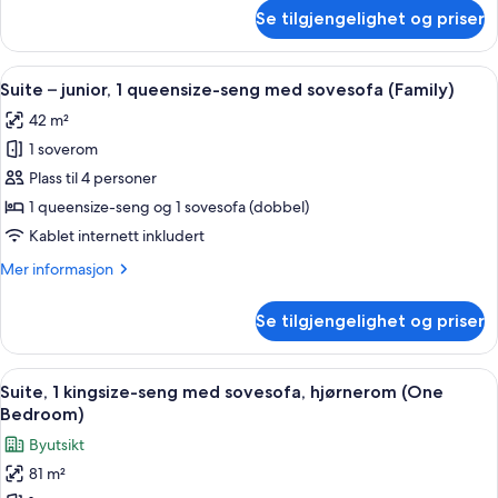
om
Se tilgjengelighet og priser
Fairmont,
Rom,
flere
Åpne
Suite – junior, 1 queensize-seng med s
5
senger
Suite – junior, 1 queensize-seng med sovesofa (Family)
alle
42 m²
bildene
1 soverom
av
Suite
Plass til 4 personer
–
1 queensize-seng og 1 sovesofa (dobbel)
junior,
Kablet internett inkludert
1
Mer
Mer informasjon
queensize-
informasjon
seng
om
Se tilgjengelighet og priser
Suite
med
–
sovesofa
junior,
Åpne
Suite, 1 kingsize-seng med sovesofa, 
(Family)
4
1
Suite, 1 kingsize-seng med sovesofa, hjørnerom (One
alle
queensize-
Bedroom)
seng
bildene
Byutsikt
med
av
sovesofa
81 m²
Suite,
(Family)