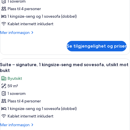
1 soverom
1
kingsize-
Plass til 4 personer
seng
1 kingsize-seng og 1 sovesofa (dobbel)
med
Kablet internett inkludert
sovesofa,
Mer
Mer informasjon
hjørnerom
informasjon
(One
om
Se tilgjengelighet og priser
Suite,
Bedroom)
1
kingsize-
Åpne
Suite – signature, 1 kingsize-seng med
7
seng
Suite – signature, 1 kingsize-seng med sovesofa, utsikt mot
alle
med
bukt
sovesofa,
bildene
Byutsikt
hjørnerom
av
(One
59 m²
Suite
Bedroom)
1 soverom
–
signature,
Plass til 4 personer
1
1 kingsize-seng og 1 sovesofa (dobbel)
kingsize-
Kablet internett inkludert
seng
Mer
Mer informasjon
med
informasjon