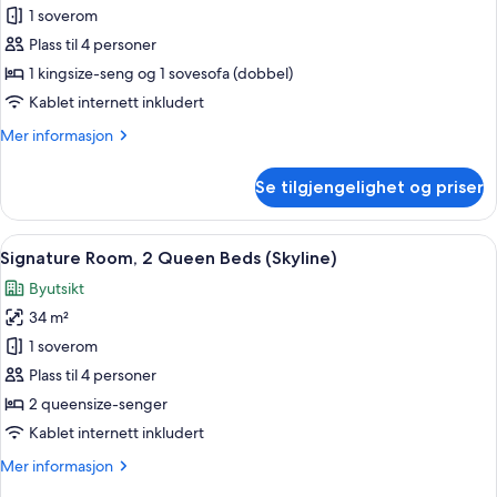
Bedroom)
Fairmont,
1 soverom
Rom,
Plass til 4 personer
1
1 kingsize-seng og 1 sovesofa (dobbel)
kingsize-
Kablet internett inkludert
seng
Mer
Mer informasjon
med
informasjon
sovesofa
om
Se tilgjengelighet og priser
Fairmont,
Rom,
1
Åpne
Italienske Frette-laken, sengetøy av 
4
kingsize-
Signature Room, 2 Queen Beds (Skyline)
alle
seng
Byutsikt
med
bildene
sovesofa
34 m²
av
Signature
1 soverom
Room,
Plass til 4 personer
2
2 queensize-senger
Queen
Kablet internett inkludert
Beds
Mer
Mer informasjon
(Skyline)
informasjon