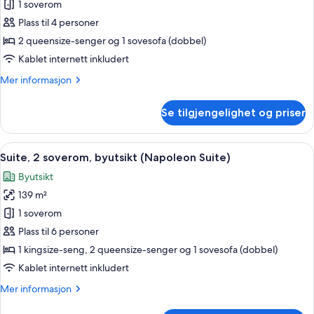
1 soverom
av
Suite
Plass til 4 personer
–
2 queensize-senger og 1 sovesofa (dobbel)
junior,
Kablet internett inkludert
flere
Mer
Mer informasjon
senger
informasjon
(Family)
om
Se tilgjengelighet og priser
Suite
–
junior,
Åpne
Suite, 2 soverom, byutsikt (Napoleon S
6
flere
Suite, 2 soverom, byutsikt (Napoleon Suite)
alle
senger
Byutsikt
(Family)
bildene
139 m²
av
Suite,
1 soverom
2
Plass til 6 personer
soverom,
1 kingsize-seng, 2 queensize-senger og 1 sovesofa (dobbel)
byutsikt
Kablet internett inkludert
(Napoleon
Mer
Mer informasjon
Suite)
informasjon
om