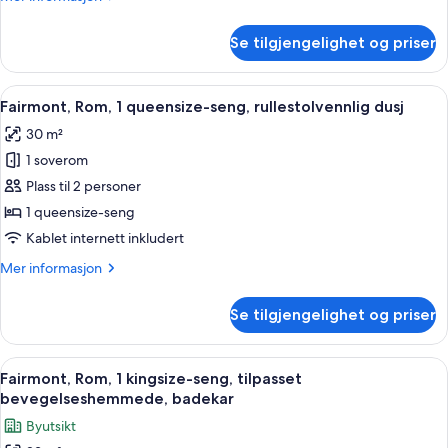
seng
informasjon
med
om
Se tilgjengelighet og priser
Suite
sovesofa,
–
tilpasset
signature,
Åpne
Italienske Frette-laken, sengetøy av 
bevegelseshemmede,
3
1
Fairmont, Rom, 1 queensize-seng, rullestolvennlig dusj
alle
kingsize-
utsikt
30 m²
seng
bildene
mot
med
1 soverom
av
bukt
sovesofa,
Fairmont,
Plass til 2 personer
tilpasset
Rom,
bevegelseshemmede,
1 queensize-seng
utsikt
1
Kablet internett inkludert
mot
queensize-
bukt
Mer
Mer informasjon
seng,
informasjon
rullestolvennlig
om
Se tilgjengelighet og priser
Fairmont,
dusj
Rom,
1
Åpne
Italienske Frette-laken, sengetøy av 
3
queensize-
Fairmont, Rom, 1 kingsize-seng, tilpasset
alle
seng,
bevegelseshemmede, badekar
rullestolvennlig
bildene
Byutsikt
dusj
av