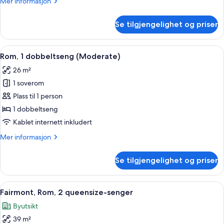
Mer
Mer informasjon
seng
informasjon
(Skyline)
om
Se tilgjengelighet og priser
Rom
–
signature,
Åpne
Rom, 1 dobbeltseng (Moderate) | Itali
3
1
Rom, 1 dobbeltseng (Moderate)
alle
kingsize-
26 m²
seng
bildene
(Skyline)
1 soverom
av
Rom,
Plass til 1 person
1
1 dobbeltseng
dobbeltseng
Kablet internett inkludert
(Moderate)
Mer
Mer informasjon
informasjon
om
Se tilgjengelighet og priser
Rom,
1
dobbeltseng
Åpne
Italienske Frette-laken, sengetøy av 
5
(Moderate)
Fairmont, Rom, 2 queensize-senger
alle
Byutsikt
bildene
39 m²
av