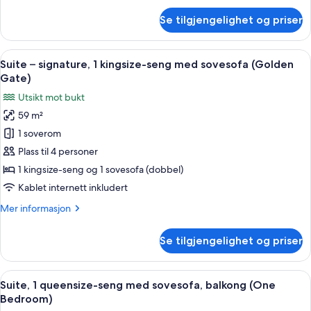
sovesofa,
om
Se tilgjengelighet og priser
Suite
utsikt
–
mot
signature,
Åpne
Italienske Frette-laken, sengetøy av 
bukt
5
1
Suite – signature, 1 kingsize-seng med sovesofa (Golden
alle
kingsize-
Gate)
seng
bildene
Utsikt mot bukt
med
av
sovesofa,
59 m²
Suite
utsikt
1 soverom
–
mot
bukt
signature,
Plass til 4 personer
1
1 kingsize-seng og 1 sovesofa (dobbel)
kingsize-
Kablet internett inkludert
seng
Mer
Mer informasjon
med
informasjon
sovesofa
om
Se tilgjengelighet og priser
Suite
(Golden
–
Gate)
signature,
Åpne
Utsikt fra rommet
9
1
Suite, 1 queensize-seng med sovesofa, balkong (One
alle
kingsize-
Bedroom)
seng
bildene