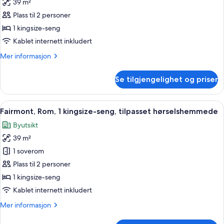
39 m²
Fairmont,
Plass til 2 personer
Rom,
1
1 kingsize-seng
kingsize-
Kablet internett inkludert
seng,
Mer
Mer informasjon
tilpasset
informasjon
bevegelseshemmede,
om
Se tilgjengelighet og priser
Fairmont,
badekar
Rom,
1
Åpne
Italienske Frette-laken, sengetøy av 
3
kingsize-
Fairmont, Rom, 1 kingsize-seng, tilpasset hørselshemmede
alle
seng,
Byutsikt
tilpasset
bildene
bevegelseshemmede,
39 m²
av
badekar
Fairmont,
1 soverom
Rom,
Plass til 2 personer
1
1 kingsize-seng
kingsize-
Kablet internett inkludert
seng,
Mer
Mer informasjon
tilpasset
informasjon
hørselshemmede
om