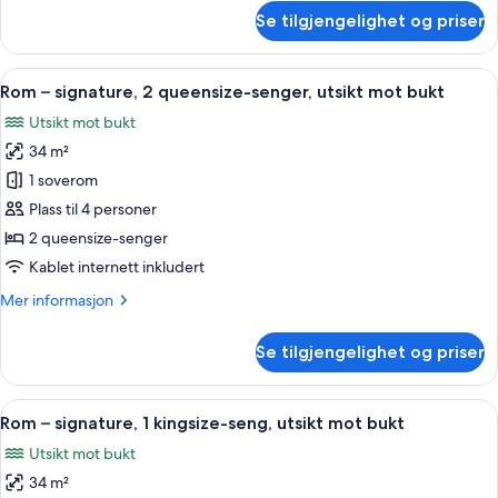
om
Se tilgjengelighet og priser
Signature
Room,
2
Åpne
Italienske Frette-laken, sengetøy av 
5
Queen
Rom – signature, 2 queensize-senger, utsikt mot bukt
alle
Beds
Utsikt mot bukt
(Skyline)
bildene
34 m²
av
Rom
1 soverom
–
Plass til 4 personer
signature,
2 queensize-senger
2
Kablet internett inkludert
queensize-
Mer
Mer informasjon
senger,
informasjon
utsikt
om
Se tilgjengelighet og priser
mot
Rom
–
bukt
signature,
Åpne
Italienske Frette-laken, sengetøy av 
5
2
Rom – signature, 1 kingsize-seng, utsikt mot bukt
alle
queensize-
Utsikt mot bukt
senger,
bildene
utsikt
34 m²
av