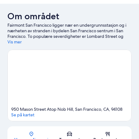
Om området
Fairmont San Francisco ligger nær en undergrunnsstasjon og i
nærheten av stranden i bydelen San Francisco sentrum i San
Francisco. To populære severdigheter er Lombard Street og
Golden Gate-broen, mens Presidio of San Francisco og Golden
Vis mer
Gate Park kan friste med vakre omgivelser. Er du på utkikk etter
et arrangement eller en kamp mens du er i byen, kan du se om
Oracle Park har noe interessant på plakaten. Kajakkpadling og
båtsport er blant de aktivitetene du kan bli med på her. Du kan
dessuten oppleve naturen i området gjennom turer til fots eller
med sykkel og terrengsykling.
Se vår reiseguide til San Francisco
950 Mason Street Atop Nob Hill, San Francisco, CA, 94108
Se på kartet
Kart