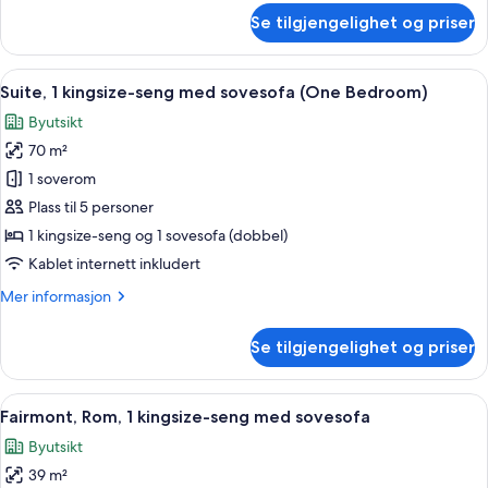
om
Se tilgjengelighet og priser
Fairmont,
Rom,
1
Åpne
Italienske Frette-laken, sengetøy av 
4
kingsize-
Suite, 1 kingsize-seng med sovesofa (One Bedroom)
alle
seng
Byutsikt
bildene
70 m²
av
Suite,
1 soverom
1
Plass til 5 personer
kingsize-
1 kingsize-seng og 1 sovesofa (dobbel)
seng
Kablet internett inkludert
med
Mer
Mer informasjon
sovesofa
informasjon
(One
om
Se tilgjengelighet og priser
Bedroom)
Suite,
1
kingsize-
Åpne
Italienske Frette-laken, sengetøy av 
4
seng
Fairmont, Rom, 1 kingsize-seng med sovesofa
alle
med
Byutsikt
sovesofa
bildene
(One
39 m²
av