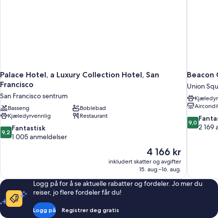
Palace Hotel, a Luxury Collection Hotel, San
Beacon 
Francisco
Union Squ
San Francisco sentrum
Kjæledyr
Aircondi
Basseng
Boblebad
Kjæledyrvennlig
Restaurant
9.0
Fanta
9,0
av
2 169 
9.2
Fantastisk
9,2
10,
av
1 005 anmeldelser
Fantastisk,
10,
Prisen
4 166 kr
2 169
Fantastisk,
er
anmeldels
inkludert skatter og avgifter
1 005
4 166 kr
15. aug.–16. aug.
anmeldelser
Logg på for å se aktuelle rabatter og fordeler. Jo mer du
reiser, jo flere fordeler får du!
Logg på
Registrer deg gratis