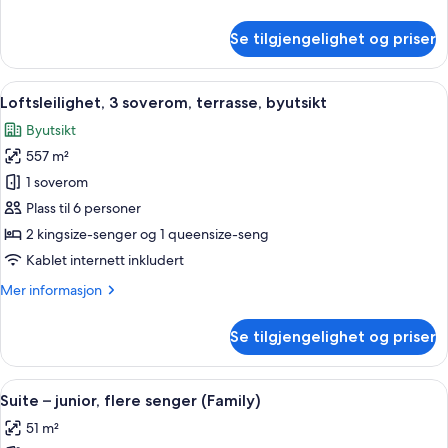
seng
informasjon
om
Se tilgjengelighet og priser
Fairmont,
Suite,
1
Åpne
Loftsleilighet, 3 soverom, terrasse, by
26
kingsize-
Loftsleilighet, 3 soverom, terrasse, byutsikt
alle
seng
Byutsikt
bildene
557 m²
av
Loftsleilighet,
1 soverom
3
Plass til 6 personer
soverom,
2 kingsize-senger og 1 queensize-seng
terrasse,
Kablet internett inkludert
byutsikt
Mer
Mer informasjon
informasjon
om
Se tilgjengelighet og priser
Loftsleilighet,
3
soverom,
Åpne
Suite – junior, flere senger (Family) |
4
terrasse,
Suite – junior, flere senger (Family)
alle
byutsikt
51 m²
bildene