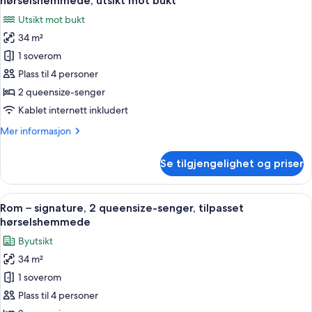
hørselshemmede, utsikt mot bukt
seng,
bildene
Utsikt mot bukt
rullestolvennlig
av
dusj,
34 m²
Rom
utsikt
1 soverom
–
mot
bukt
signature,
Plass til 4 personer
2
2 queensize-senger
queensize-
Kablet internett inkludert
senger,
Mer
Mer informasjon
tilpasset
informasjon
hørselshemmede,
om
Se tilgjengelighet og priser
Rom
utsikt
–
mot
signature,
Åpne
Italienske Frette-laken, sengetøy av 
bukt
3
2
Rom – signature, 2 queensize-senger, tilpasset
alle
queensize-
hørselshemmede
senger,
bildene
Byutsikt
tilpasset
av
hørselshemmede,
34 m²
Rom
utsikt
1 soverom
–
mot
bukt
signature,
Plass til 4 personer