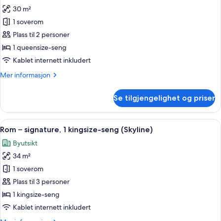
alle
30 m²
bildene
1 soverom
av
Fairmont,
Plass til 2 personer
Rom,
1 queensize-seng
1
Kablet internett inkludert
queensize-
Mer
Mer informasjon
seng
informasjon
om
Se tilgjengelighet og priser
Fairmont,
Rom,
1
Åpne
Italienske Frette-laken, sengetøy av 
3
queensize-
Rom – signature, 1 kingsize-seng (Skyline)
alle
seng
Byutsikt
bildene
34 m²
av
Rom
1 soverom
–
Plass til 3 personer
signature,
1 kingsize-seng
1
Kablet internett inkludert
kingsize-