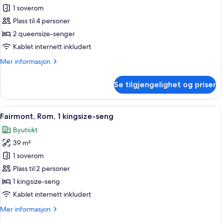
Fairmont,
1 soverom
Rom,
Plass til 4 personer
2
2 queensize-senger
queensize-
Kablet internett inkludert
senger
Mer
Mer informasjon
informasjon
om
Se tilgjengelighet og priser
Fairmont,
Rom,
2
Åpne
Fairmont, Rom, 1 kingsize-seng | Itali
5
queensize-
Fairmont, Rom, 1 kingsize-seng
alle
senger
Byutsikt
bildene
39 m²
av
Fairmont,
1 soverom
Rom,
Plass til 2 personer
1
1 kingsize-seng
kingsize-
Kablet internett inkludert
seng
Mer
Mer informasjon
informasjon