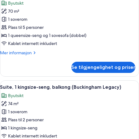
Byutsikt
med
av
sovesofa
70 m²
Suite,
(Golden
1 soverom
1
Gate)
queensize-
Plass til 5 personer
seng
1 queensize-seng og 1 sovesofa (dobbel)
med
Kablet internett inkludert
sovesofa,
Mer
Mer informasjon
balkong
informasjon
(One
om
Se tilgjengelighet og priser
Suite,
Bedroom)
1
queensize-
Åpne
Balkong
7
seng
Suite, 1 kingsize-seng, balkong (Buckingham Legacy)
alle
med
Byutsikt
sovesofa,
bildene
balkong
74 m²
av
(One
Suite,
1 soverom
Bedroom)
1
Plass til 2 personer
kingsize-
1 kingsize-seng
seng,
Kablet internett inkludert