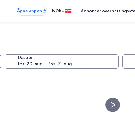
•
Åpne appen
NOK
Annonser overnattingsste
Datoer