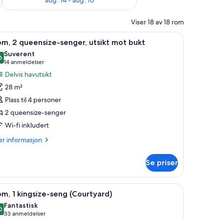
Viser 18 av 18 rom
 | Sengetøy av topp kvalitet, senger med overmadrass og minibar
pne
Rom, 2 queensize-senger, utsikt mot bukt | S
14
m, 2 queensize-senger, utsikt mot bukt
le
Suverent
ildene
6
,6 av 10
(14
14 anmeldelser
v
anmeldelser)
Delvis havutsikt
om,
28 m²
Plass til 4 personer
ueensize-
2 queensize-senger
enger,
Wi-fi inkludert
sikt
ot
er
r informasjon
ukt
formasjon
m
Se priser
m,
eensize-
d overmadrass og minibar
pne
Rom, 1 kingsize-seng (Courtyard) | Sengetøy 
5
nger,
m, 1 kingsize-seng (Courtyard)
le
ikt
Fantastisk
t
ildene
0
,0 av 10
(33
33 anmeldelser
kt