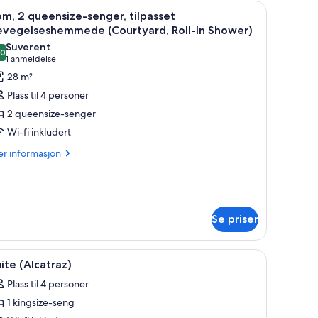
d overmadrass og minibar
pne
Sengetøy av topp kvalitet, senger med overm
vegelseshemmede
6
m, 2 queensize-senger, tilpasset
le
evegelseshemmede (Courtyard, Roll-In Shower)
ildene
Suverent
,0
v
0,0 av 10
(1
1 anmeldelse
om,
anmeldelse)
28 m²
Plass til 4 personer
ueensize-
2 queensize-senger
enger,
Wi-fi inkludert
ilpasset
er
evegelseshemmede
r informasjon
formasjon
Courtyard,
m
ll-
m,
eensize-
hower)
Se priser
nger,
lpasset
tøy av topp kvalitet, senger med overmadrass og minibar
vegelseshemmede
pne
Suite (Alcatraz) | Sengetøy av topp kvalitet,
6
ite (Alcatraz)
ourtyard,
le
l-
Plass til 4 personer
ildene
1 kingsize-seng
v
ower)