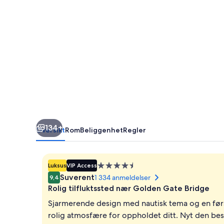
134+
Oversikt
Rom
Beliggenhet
Regler
Overnattingssted
Luksus
VIP Access
med
Suverent
1 334 anmeldelser
9,4
4.5
Rolig tilfluktssted nær Golden Gate Bridge
stjerner
Sjarmerende design med nautisk tema og en før
rolig atmosfære for oppholdet ditt. Nyt den 