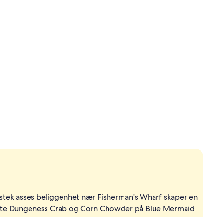
Video laget 
Frokost, lun
steklasses beliggenhet nær Fisherman's Wharf skaper en
beste Dungeness Crab og Corn Chowder på Blue Mermaid