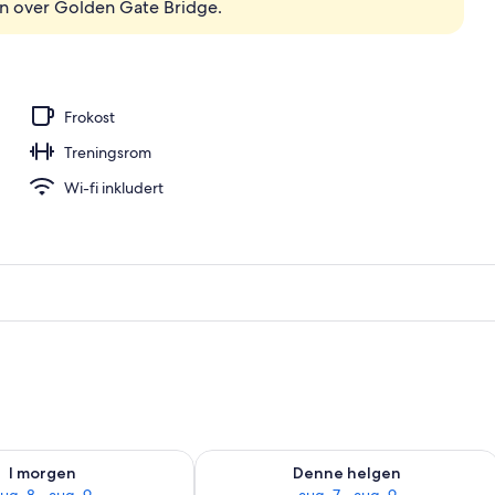
en over Golden Gate Bridge.
Frokost
Treningsrom
Wi-fi inkludert
elighet for i morgen, aug. 8 - aug. 9
Sjekk tilgjengelighet for denne helgen
I morgen
Denne helgen
ug. 8 - aug. 9
aug. 7 - aug. 9