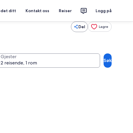
det ditt
Kontakt oss
Reiser
Logg på
Del
Lagre
Gjester
Søk