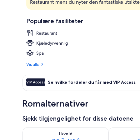
Restaurant mens du nyter den fantastiske utsikt
Byutsikt
Populære fasiliteter
Restaurant
Kjæledyrvennlig
Spa
Vis alle
Se hvilke fordeler du får med VIP Access
VIP Access
Romalternativer
Sjekk tilgjengelighet for disse datoene
Sjekk tilgjengelighet for i kveld, aug. 7 - aug. 8
Sjekk tilgjeng
I kveld
aug. 7 - aug. 8
a