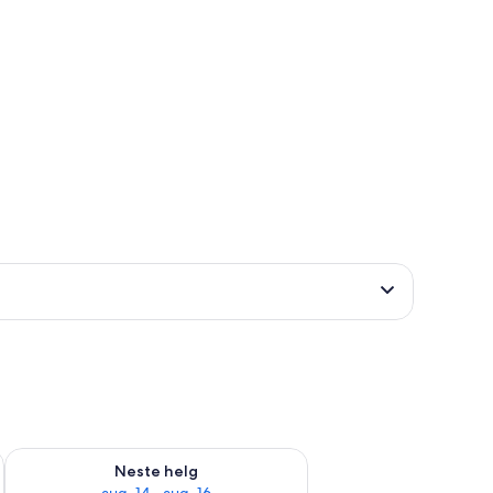
, aug. 7 - aug. 9
Sjekk tilgjengelighet for neste helg, aug. 14 - aug. 16
Neste helg
aug. 14 - aug. 16