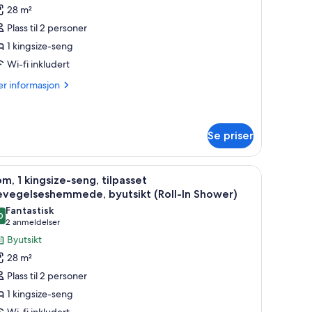
v
anmeldelser)
28 m²
om,
Plass til 2 personer
1 kingsize-seng
ingsize-
Wi-fi inkludert
eng
Courtyard)
er
r informasjon
formasjon
m
m,
Se priser
ngsize-
ng
| Sengetøy av topp kvalitet, senger med overmadrass og minibar
pne
Sengetøy av topp kvalitet, senger med overm
ourtyard)
10
m, 1 kingsize-seng, tilpasset
le
evegelseshemmede, byutsikt (Roll-In Shower)
ildene
Fantastisk
0
v
,0 av 10
(2
2 anmeldelser
om,
anmeldelser)
Byutsikt
28 m²
ingsize-
Plass til 2 personer
eng,
1 kingsize-seng
ilpasset
Wi-fi inkludert