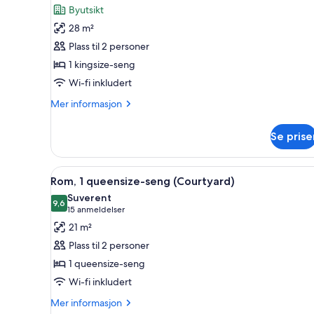
av
anmeldelser)
Byutsikt
Rom,
28 m²
1
Plass til 2 personer
kingsize-
1 kingsize-seng
seng,
Wi-fi inkludert
byutsikt
Mer
Mer informasjon
informasjon
om
Se prise
Rom,
1
kingsize-
Åpne
Rom, 1 queensize-seng (Courty
5
seng,
Rom, 1 queensize-seng (Courtyard)
alle
byutsikt
Suverent
bildene
9,6
9,6 av 10
(15
15 anmeldelser
av
anmeldelser)
21 m²
Rom,
Plass til 2 personer
1
1 queensize-seng
queensize-
Wi-fi inkludert
seng
(Courtyard)
Mer
Mer informasjon