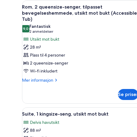
deluxe,
Åpne
Sengetøy av topp kvalitet, se
13
2
Rom, 2 queensize-senger, tilpasset
alle
queensize-
bevegelseshemmede, utsikt mot bukt (Accessible
senger,
bildene
Tub)
tilgjengelighetstilpasset
av
Fantastisk
(Mobility)
9,0
Rom,
9,0 av 10
(2
2 anmeldelser
2
anmeldelser)
Utsikt mot bukt
queensize-
28 m²
senger,
Plass til 4 personer
tilpasset
2 queensize-senger
bevegelseshemmede,
Wi-fi inkludert
utsikt
Mer
mot
Mer informasjon
informasjon
bukt
om
(Accessible
Se prise
Rom,
Tub)
2
queensize-
Åpne
Sengetøy av topp kvalitet, se
11
senger,
Suite, 1 kingsize-seng, utsikt mot bukt
alle
tilpasset
Delvis havutsikt
bevegelseshemmede,
bildene
utsikt
88 m²
av
mot