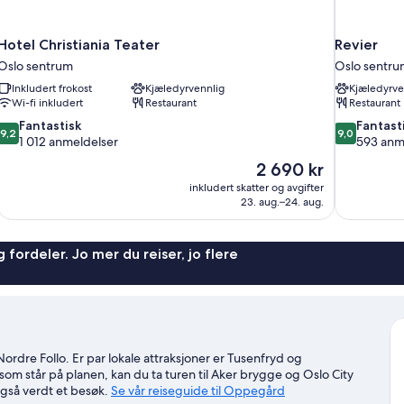
Hotel Christiania Teater
Revier
Oslo sentrum
Oslo sentru
Inkludert frokost
Kjæledyrvennlig
Kjæledyrve
Wi-fi inkludert
Restaurant
Restaurant
9.2
9.0
Fantastisk
Fantast
9,2
9,0
av
av
1 012 anmeldelser
593 anm
10,
10,
Prisen
2 690 kr
Fantastisk,
Fantastisk,
er
inkludert skatter og avgifter
1 012
593
2 690 kr
23. aug.–24. aug.
anmeldelser
anmeldelser
 fordeler. Jo mer du reiser, jo flere
ordre Follo. Er par lokale attraksjoner er Tusenfryd og
om står på planen, kan du ta turen til Aker brygge og Oslo City
gså verdt et besøk.
Se vår reiseguide til Oppegård