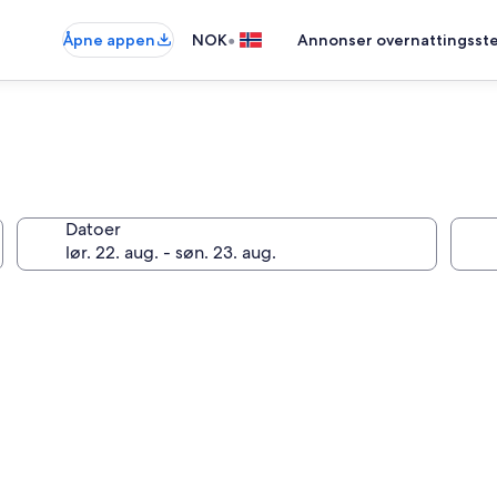
•
Åpne appen
NOK
Annonser overnattingsste
Datoer