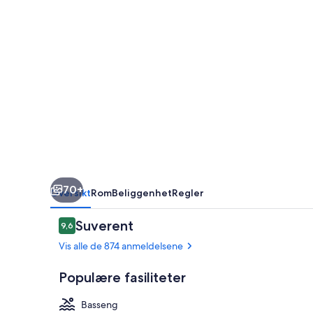
70+
Oversikt
Rom
Beliggenhet
Regler
Anmeldelser
Suverent
9,6
9,6 av 10 –
Vis alle de 874 anmeldelsene
Populære fasiliteter
Basseng