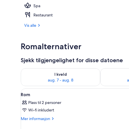
Spa
Behandlingsr
Restaurant
Vis alle
Romalternativer
Sjekk tilgjengelighet for disse datoene
Sjekk tilgjengelighet for i kveld, aug. 7 - aug. 8
Sjekk tilgjeng
I kveld
aug. 7 - aug. 8
a
Åpne
Dundyner, senger med overmad
5
Rom
alle
Plass til 2 personer
bildene
Wi-fi inkludert
av
Rom
Mer
Mer informasjon
informasjon
om