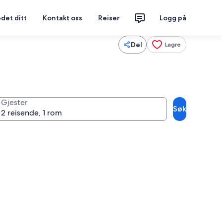
det ditt
Kontakt oss
Reiser
Logg på
Del
Lagre
Gjester
Søk