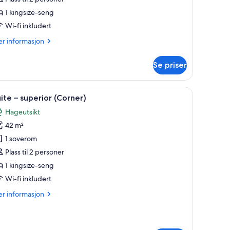
ignature
1 kingsize-seng
Wi-fi inkludert
er
r informasjon
formasjon
m
Se priser
om
gnature
enger med overmadrass, minibar og safe på rommet
pne
Suite – superior (Corner) | Dundyner, senger
4
ite – superior (Corner)
le
Hageutsikt
ildene
42 m²
v
uite
1 soverom
Plass til 2 personer
uperior
1 kingsize-seng
Corner)
Wi-fi inkludert
er
r informasjon
formasjon
m
ite