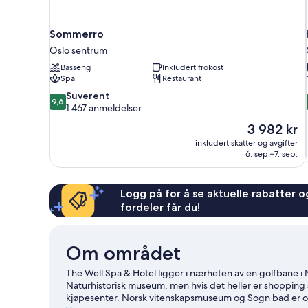
Sommerro
Oslo sentrum
Basseng
Inkludert frokost
Spa
Restaurant
9.6
Suverent
9,6
av
1 467 anmeldelser
10,
Prisen
3 982 kr
Suverent,
er
inkludert skatter og avgifter
1 467
3 982 kr
6. sep.–7. sep.
anmeldelser
Logg på for å se aktuelle rabatter og
fordeler får du!
Om området
The Well Spa & Hotel ligger i nærheten av en golfbane i N
Naturhistorisk museum, men hvis det heller er shopping s
kjøpesenter. Norsk vitenskapsmuseum og Sogn bad er o