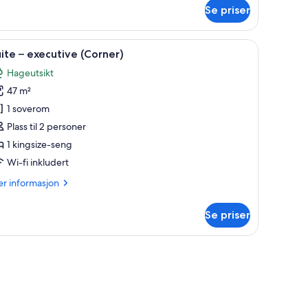
Se priser
perior
orner)
d overmadrass, minibar og safe på rommet
pne
Dundyner, senger med overmadrass, minibar 
3
ite – executive (Corner)
le
Hageutsikt
ildene
47 m²
v
uite
1 soverom
Plass til 2 personer
xecutive
1 kingsize-seng
Corner)
Wi-fi inkludert
er
r informasjon
formasjon
m
Se priser
ite
ecutive
orner)