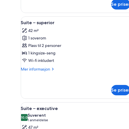
om
Se prise
Rom
–
signature
Åpne
Oppholdsområde
4
(Cove)
Suite – superior
alle
42 m²
bildene
1 soverom
av
Suite
Plass til 2 personer
–
1 kingsize-seng
superior
Wi-fi inkludert
Mer
Mer informasjon
informasjon
om
Suite
–
Se prise
superior
Åpne
Suite – executive | Dundyner,
4
Suite – executive
alle
Suverent
bildene
10,0
10,0 av 10
(1
1 anmeldelse
av
anmeldelse)
47 m²