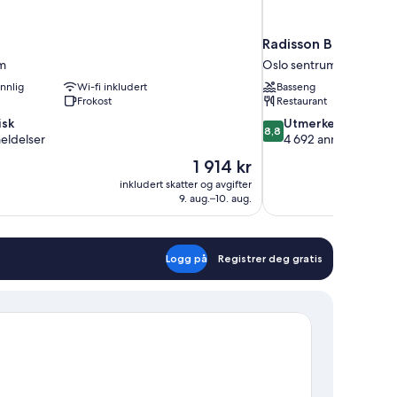
Radisson Blu Plaza H
m
Oslo sentrum
nnlig
Wi-fi inkludert
Basseng
Frokost
Restaurant
8.8
isk
Utmerket
8,8
av
eldelser
4 692 anmeldelser
10,
Prisen
1 914 kr
Utmerket,
er
inkludert skatter og avgifter
4 692
1 914 kr
9. aug.–10. aug.
anmeldelser
Logg på
Registrer deg gratis