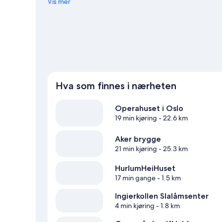
Vis mer
Se flere resorter i Oslo
Hva som finnes i nærheten
Operahuset i Oslo
19 min kjøring
- 22.6 km
Aker brygge
21 min kjøring
- 25.3 km
HurlumHeiHuset
17 min gange
- 1.5 km
Ingierkollen Slalåmsenter
4 min kjøring
- 1.8 km