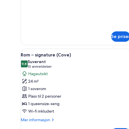
Rom
Se prise
Åpne
Rom – signature (Cove) | Dund
5
Rom – signature (Cove)
alle
Suverent
bildene
9,8
9,8 av 10
(10
10 anmeldelser
av
anmeldelser)
Hageutsikt
Rom
24 m²
–
1 soverom
signature
Plass til 2 personer
(Cove)
1 queensize-seng
Wi-fi inkludert
Mer
Mer informasjon
informasjon