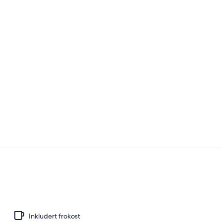
Behandlings
Behandlings
Inkludert frokost