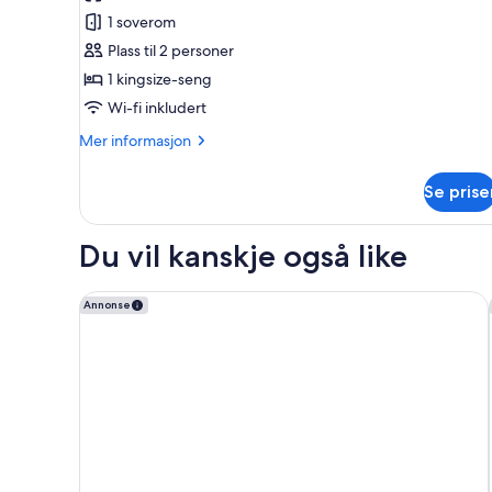
Suite
1 soverom
–
Plass til 2 personer
executive
1 kingsize-seng
Wi-fi inkludert
Mer
Mer informasjon
informasjon
om
Se prise
Suite
–
executive
Du vil kanskje også like
Sommerro
Annonse