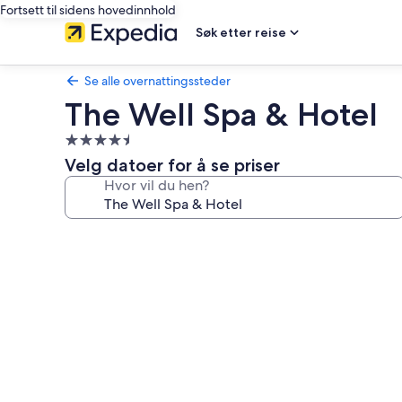
Fortsett til sidens hovedinnhold
Søk etter reise
Se alle overnattingssteder
The Well Spa & Hotel
Overnattingssted
med
Velg datoer for å se priser
4.5
Hvor vil du hen?
stjerner
Bildegalleri
av
The
Well
Spa
&
Hotel