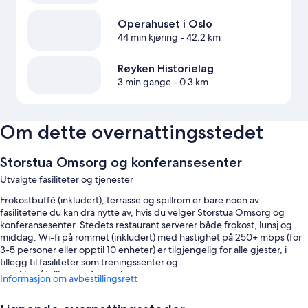
Operahuset i Oslo
44 min kjøring
- 42.2 km
Røyken Historielag
3 min gange
- 0.3 km
Om dette overnattingsstedet
Storstua Omsorg og konferansesenter
Utvalgte fasiliteter og tjenester
Frokostbuffé (inkludert), terrasse og spillrom er bare noen av
fasilitetene du kan dra nytte av, hvis du velger Storstua Omsorg og
konferansesenter. Stedets restaurant serverer både frokost, lunsj og
middag. Wi-fi på rommet (inkludert) med hastighet på 250+ mbps (for
3-5 personer eller opptil 10 enheter) er tilgjengelig for alle gjester, i
tillegg til fasiliteter som treningssenter og
snackbar/delikatesseforretning.
Informasjon om avbestillingsrett
Du kan også glede deg over fordeler som dette: