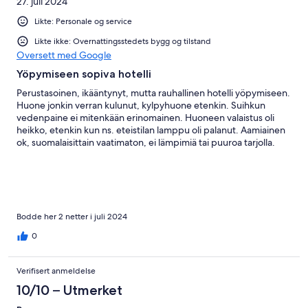
27. juli 2024
Likte: Personale og service
Likte ikke: Overnattingsstedets bygg og tilstand
Oversett med Google
Yöpymiseen sopiva hotelli
Perustasoinen, ikääntynyt, mutta rauhallinen hotelli yöpymiseen.
Huone jonkin verran kulunut, kylpyhuone etenkin. Suihkun
vedenpaine ei mitenkään erinomainen. Huoneen valaistus oli
heikko, etenkin kun ns. eteistilan lamppu oli palanut. Aamiainen
ok, suomalaisittain vaatimaton, ei lämpimiä tai puuroa tarjolla.
Leipää, leikkeleitä, juustoa, vihamneksia, hedelmiä ym. muuta
pientä tarjolla. Muroja, jogurttia tarjolla myös, mutta ei
laktoosittomia tuotteita. Kahvia oli saatavilla lähes koko ajan
hintan kuuluvana. Hotellissa varsin hengellinen sisustus. On
sopiva pikaisella matkalla yöpymiseen, mutta lomamatkalle, jolta
odottaa laatua, en suosittele.
Bodde her 2 netter i juli 2024
0
Verifisert anmeldelse
10/10 – Utmerket