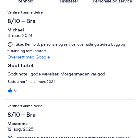
anmeldelser.
av
Renhold
Fasiliteter
Personale og service
126
4
totalt
Anmeldelser
anmeldelser.
av
Verifisert anmeldelse
126
totalt
anmeldelser.
8/10 – Bra
126
anmeldelser.
Michael
3. mars 2024
Likte: Renhold, personale og service, overnattingsstedets bygg og
tilstand og romkomfort
Oversett med Google
Godt hotel
Godt hotel, gode værelser. Morgenmaden var god.
Bodde her 1 natt i mars 2024
0
Verifisert anmeldelse
8/10 – Bra
Masooma
12. aug. 2025