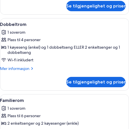
om
Se tilgjengelighet og priser
Enkeltrom
Åpne
Dobbeltrom | Senger med overmadrass 
6
Dobbeltrom
alle
1 soverom
bildene
Plass til 4 personer
av
Dobbeltrom
1 køyeseng (enkel) og 1 dobbeltseng ELLER 2 enkeltsenger og 1
dobbeltseng
Wi-fi inkludert
Mer
Mer informasjon
informasjon
om
Se tilgjengelighet og priser
Dobbeltrom
Åpne
Familierom | Senger med overmadrass o
6
Familierom
alle
1 soverom
bildene
Plass til 6 personer
av
Familierom
2 enkeltsenger og 2 køyesenger (enkle)