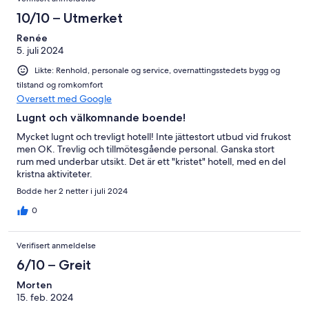
10/10 – Utmerket
Renée
5. juli 2024
Likte: Renhold, personale og service, overnattingsstedets bygg og
tilstand og romkomfort
Oversett med Google
Lugnt och välkomnande boende!
Mycket lugnt och trevligt hotell! Inte jättestort utbud vid frukost
men OK. Trevlig och tillmötesgående personal. Ganska stort
rum med underbar utsikt. Det är ett "kristet" hotell, med en del
kristna aktiviteter.
Bodde her 2 netter i juli 2024
0
Verifisert anmeldelse
6/10 – Greit
Morten
15. feb. 2024