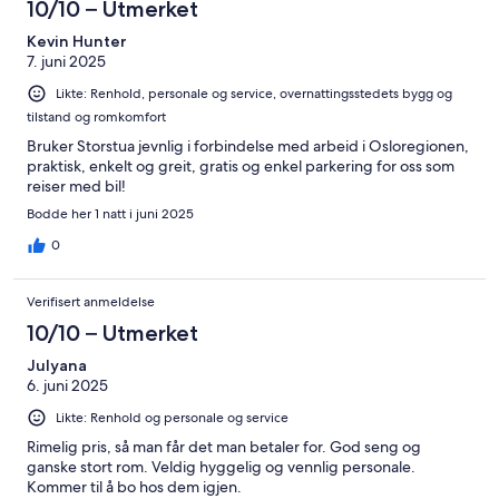
10/10 – Utmerket
Kevin Hunter
7. juni 2025
Likte: Renhold, personale og service, overnattingsstedets bygg og
tilstand og romkomfort
Bruker Storstua jevnlig i forbindelse med arbeid i Osloregionen,
praktisk, enkelt og greit, gratis og enkel parkering for oss som
reiser med bil!
Bodde her 1 natt i juni 2025
0
Verifisert anmeldelse
10/10 – Utmerket
Julyana
6. juni 2025
Likte: Renhold og personale og service
Rimelig pris, så man får det man betaler for. God seng og
ganske stort rom. Veldig hyggelig og vennlig personale.
Kommer til å bo hos dem igjen.