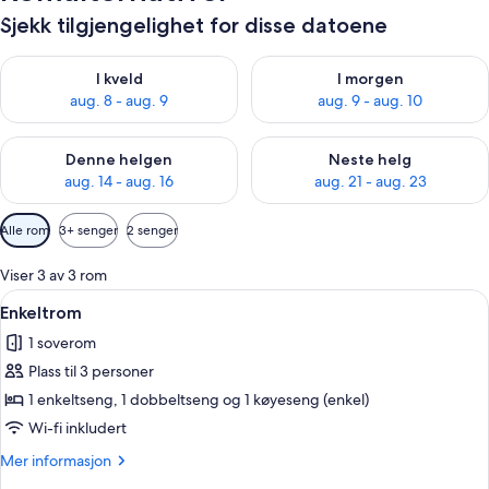
Sjekk tilgjengelighet for disse datoene
Sjekk tilgjengelighet for i kveld, aug. 8 - aug. 9
Sjekk tilgjengelighet for i mor
I kveld
I morgen
aug. 8 - aug. 9
aug. 9 - aug. 10
Sjekk tilgjengelighet for denne helgen, aug. 14 - aug. 16
Sjekk tilgjengelighet for neste
Denne helgen
Neste helg
aug. 14 - aug. 16
aug. 21 - aug. 23
Tilgjengelige
Alle rom
3+ senger
2 senger
filtre
for
Viser 3 av 3 rom
rom
Åpne
Toalettartikler (inkludert), hårføner,
5
Enkeltrom
alle
1 soverom
bildene
Plass til 3 personer
av
Enkeltrom
1 enkeltseng, 1 dobbeltseng og 1 køyeseng (enkel)
Wi-fi inkludert
Mer
Mer informasjon
informasjon