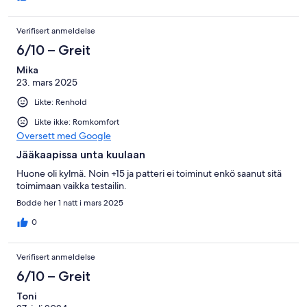
Verifisert anmeldelse
6/10 – Greit
Mika
23. mars 2025
Likte: Renhold
Likte ikke: Romkomfort
Oversett med Google
Jääkaapissa unta kuulaan
Huone oli kylmä. Noin +15 ja patteri ei toiminut enkö saanut sitä
toimimaan vaikka testailin.
Bodde her 1 natt i mars 2025
0
Verifisert anmeldelse
6/10 – Greit
Toni