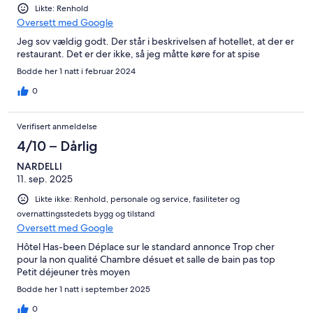
Likte: Renhold
Oversett med Google
Jeg sov vældig godt. Der står i beskrivelsen af hotellet, at der er
restaurant. Det er der ikke, så jeg måtte køre for at spise
Bodde her 1 natt i februar 2024
0
Verifisert anmeldelse
4/10 – Dårlig
NARDELLI
11. sep. 2025
Likte ikke: Renhold, personale og service, fasiliteter og
overnattingsstedets bygg og tilstand
Oversett med Google
Hôtel Has-been Déplace sur le standard annonce Trop cher
pour la non qualité Chambre désuet et salle de bain pas top
Petit déjeuner très moyen
Bodde her 1 natt i september 2025
0