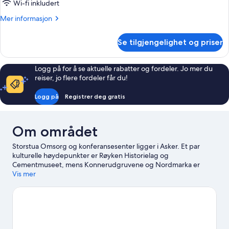
Wi-fi inkludert
Mer
Mer informasjon
informasjon
om
Se tilgjengelighet og priser
Familierom
Logg på for å se aktuelle rabatter og fordeler. Jo mer du
reiser, jo flere fordeler får du!
Logg på
Registrer deg gratis
Om området
Storstua Omsorg og konferansesenter ligger i Asker. Et par
kulturelle høydepunkter er Røyken Historielag og
Cementmuseet, mens Konnerudgruvene og Nordmarka er
noen av landemerkene i området. Nedre Hajum gård og
Vis mer
Geologisenter er også verdt et besøk. Benytt også sjansen til å
bli med på spennende utendørsaktiviteter som turer til fots eller
med sykkel mens du er her.
Se vår reiseguide til Asker