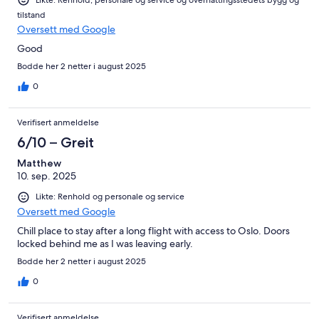
Likte: Renhold, personale og service og overnattingsstedets bygg og
tilstand
Oversett med Google
Good
Bodde her 2 netter i august 2025
0
Verifisert anmeldelse
6/10 – Greit
Matthew
10. sep. 2025
Likte: Renhold og personale og service
Oversett med Google
Chill place to stay after a long flight with access to Oslo. Doors
locked behind me as I was leaving early.
Bodde her 2 netter i august 2025
0
Verifisert anmeldelse