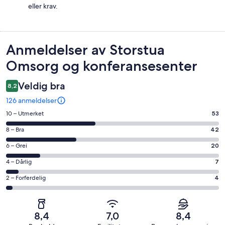
eller krav.
Anmeldelser
Anmeldelser av Storstua
Omsorg og konferansesenter
Veldig bra
8,2
126 anmeldelser
Rangering
10 – Utmerket
53
på
Rangering
8 – Bra
42
10
på
−
Rangering
6 – Grei
20
8
Utmerket.
på
−
Rangering
4 – Dårlig
7
53
6
Bra.
på
av
−
Rangering
2 – Forferdelig
4
42
4
totalt
Grei.
på
av
−
126
20
2
totalt
Dårlig.
anmeldelser.
av
−
126
7
8,4
7,0
8,4
totalt
Forferdelig.