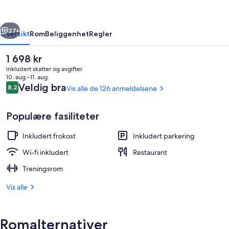
rige
Neste
27+
Oversikt
Rom
Beliggenhet
Regler
Den
1 698 kr
nåværende
inkludert skatter og avgifter
prisen
10. aug.–11. aug.
er
Anmeldelser
Veldig bra
8,2
Vis alle de 126 anmeldelsene
8,2 av 10 –
1 698 kr
Populære fasiliteter
Inkludert frokost
Inkludert parkering
Innvendig
Wi-fi inkludert
Restaurant
Treningsrom
Vis alle
Romalternativer