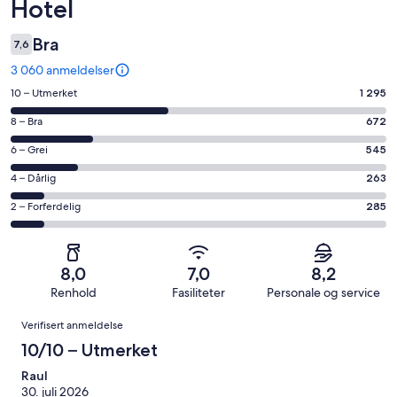
Hotel
Bra
7,6
3 060 anmeldelser
Rangering
10 – Utmerket
1 295
på
Rangering
8 – Bra
672
10
på
−
Rangering
6 – Grei
545
8
Utmerket.
på
−
Rangering
4 – Dårlig
263
1295
6
Bra.
på
av
−
Rangering
2 – Forferdelig
285
672
4
totalt
Grei.
på
av
−
3060
545
2
totalt
Dårlig.
anmeldelser.
av
−
3060
263
8,0
7,0
8,2
totalt
Forferdelig.
anmeldelser.
av
Renhold
Fasiliteter
Personale og service
3060
285
totalt
Anmeldelser
anmeldelser.
av
Verifisert anmeldelse
3060
totalt
anmeldelser.
10/10 – Utmerket
3060
anmeldelser.
Raul
30. juli 2026