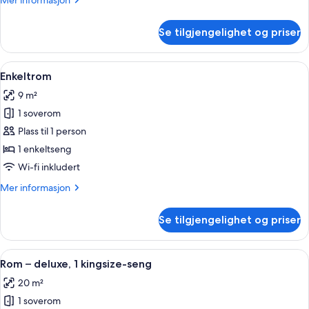
Mer informasjon
dobbeltseng
informasjon
om
Se tilgjengelighet og priser
Dobbeltrom
–
standard,
Åpne
Enkeltrom | Sengetøy i egyptisk bomu
5
1
Enkeltrom
alle
dobbeltseng
9 m²
bildene
1 soverom
av
Enkeltrom
Plass til 1 person
1 enkeltseng
Wi-fi inkludert
Mer
Mer informasjon
informasjon
om
Se tilgjengelighet og priser
Enkeltrom
Åpne
Rom – deluxe, 1 kingsize-seng | Senge
6
Rom – deluxe, 1 kingsize-seng
alle
20 m²
bildene
1 soverom
av