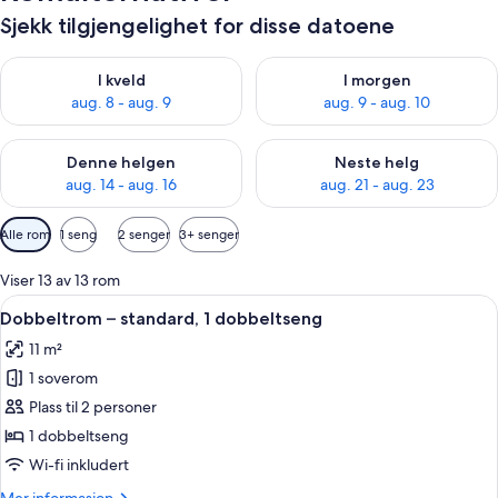
Sjekk tilgjengelighet for disse datoene
Sjekk tilgjengelighet for i kveld, aug. 8 - aug. 9
Sjekk tilgjengelighet for i mor
I kveld
I morgen
aug. 8 - aug. 9
aug. 9 - aug. 10
Sjekk tilgjengelighet for denne helgen, aug. 14 - aug. 16
Sjekk tilgjengelighet for neste
Denne helgen
Neste helg
aug. 14 - aug. 16
aug. 21 - aug. 23
Tilgjengelige
Alle rom
1 seng
2 senger
3+ senger
filtre
for
Viser 13 av 13 rom
rom
Åpne
Sengetøy i egyptisk bomull, sengetøy
5
Dobbeltrom – standard, 1 dobbeltseng
alle
11 m²
bildene
1 soverom
av
Dobbeltrom
Plass til 2 personer
–
1 dobbeltseng
standard,
Wi-fi inkludert
1
Mer