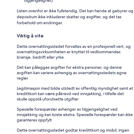
tilgjengelighet)
Listen ovenfor er ikke fullstendig. Det kan hende at gebyrer og
depositum ikke inkluderer skatter og avgifter, og det tas
forbehold om endringer.
Viktig å vite
Dette overnattingsstedet forvaltes av en profesjonell vert, og
overnattingsvirksomheten er knyttet til vedkommendes
bransje, bedrift eller yrke.
Det kan pålegges avgifter for ekstra personer, og denne
avgiften kan variere avhengig av overnattingsstedets egne
regler
Legitimasjon med bilde utstedt av offentlig myndighet samt et
kredittkort kan være påkrevd ved innsjekking, i tilfelle det
skulle oppstå uforutsette utgifter
Spesielle forespørsler avhenger av tilgjengelighet ved
innsjekking og kan koste ekstra. Spesielle forespørsler kan ikke
garanteres oppfylt
Dette overnattingsstedet godtar kredittkort og mobil; ingen