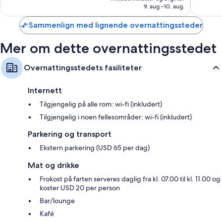
2 021 kr
anmelde
9. aug.–10. aug.
Sammenlign med lignende overnattingssteder
Mer om dette overnattingsstedet
Overnattingsstedets fasiliteter
Internett
Tilgjengelig på alle rom: wi-fi (inkludert)
Tilgjengelig i noen fellesområder: wi-fi (inkludert)
Parkering og transport
Ekstern parkering (USD 65 per dag)
Mat og drikke
Frokost på farten serveres daglig fra kl. 07.00 til kl. 11.00 og
koster USD 20 per person
Bar/lounge
Kafé