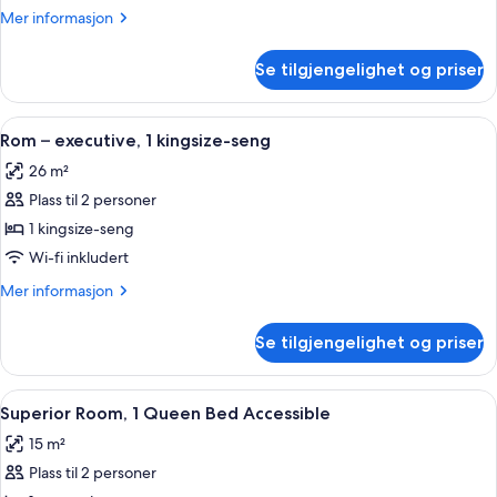
Mer
Mer informasjon
informasjon
om
Se tilgjengelighet og priser
Dobbeltrom,
1
dobbeltseng
Åpne
Rom – executive, 1 kingsize-seng | Se
5
Rom – executive, 1 kingsize-seng
alle
26 m²
bildene
Plass til 2 personer
av
Rom
1 kingsize-seng
–
Wi-fi inkludert
executive,
Mer
Mer informasjon
1
informasjon
kingsize-
om
Se tilgjengelighet og priser
Rom
seng
–
executive,
Åpne
Sengetøy i egyptisk bomull, sengetøy
5
1
Superior Room, 1 Queen Bed Accessible
alle
kingsize-
15 m²
seng
bildene
Plass til 2 personer
av