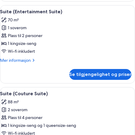
Åpne
Suite (Entertainment Suite) | Sengetø
8
Suite (Entertainment Suite)
alle
70 m²
bildene
1 soverom
av
Suite
Plass til 2 personer
(Entertainment
1 kingsize-seng
Suite)
Wi-fi inkludert
Mer
Mer informasjon
informasjon
om
Se tilgjengelighet og priser
Suite
(Entertainment
Suite)
Åpne
Suite (Couture Suite) | Sengetøy i eg
8
Suite (Couture Suite)
alle
88 m²
bildene
2 soverom
av
Suite
Plass til 4 personer
(Couture
1 kingsize-seng og 1 queensize-seng
Suite)
Wi-fi inkludert