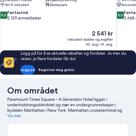
Inkludert frokost
Kjæledyrvennlig
Wi-fi ink
Wi-fi inkludert
Restaurant
Aircondi
9.0
9.0
Fantastisk
Fanta
9,0
9,0
av
av
2 129 anmeldelser
2 668
10,
10,
Fantastisk,
Fantastisk,
Prisen
2 541 kr
2 129
2 668
er
anmeldelser
anmeldels
inkludert skatter og avgifter
2 541 kr
30. aug.–31. aug.
Logg på for å se aktuelle rabatter og fordeler. Jo mer du
reiser, jo flere fordeler får du!
Logg på
Registrer deg gratis
Om området
Paramount Times Square – A Generator Hotel ligger i
underholdningsdistriktet og nær en undergrunnsstasjon i
bydelen Manhattan i New York. Manhattan cruiseterminal og
South Street havneområde (shopping, uteliv og underholdning)
Vis mer
er verdt et besøk hvis du er på utkikk etter morsomme
aktiviteter, men hvis du heller vil få med deg noen av områdets
populære attraksjoner, kan du ta turen til Lincoln Center og