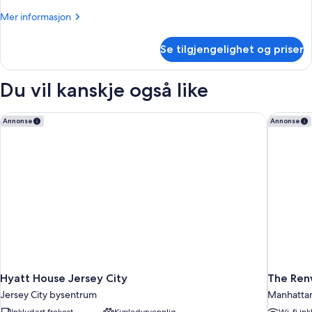
Mer
Mer informasjon
informasjon
om
Se tilgjengelighet og priser
Suite
(Couture
Suite)
Du vil kanskje også like
Hyatt House Jersey City
The Ren
Annonse
Annonse
Hyatt House Jersey City
The Ren
Jersey City bysentrum
Manhatta