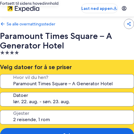
Fortsett til sidens hovedinnhold
Last ned appen
Se alle overnattingssteder
Paramount Times Square – A
Generator Hotel
Overnattingssted
med
4.0
Velg datoer for å se priser
stjerner
Hvor vil du hen?
Datoer
Gjester