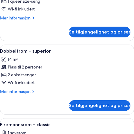
Superior
1 queensize-seng
Room,
Wi-fi inkludert
1
Mer
Mer informasjon
Queen
informasjon
Bed
om
Se tilgjengelighet og priser
Superior
Accessible
Room,
1
Åpne
Dobbeltrom – superior | Sengetøy i e
5
Queen
Dobbeltrom – superior
alle
Bed
14 m²
Accessible
bildene
Plass til 2 personer
av
Dobbeltrom
2 enkeltsenger
–
Wi-fi inkludert
superior
Mer
Mer informasjon
informasjon
om
Se tilgjengelighet og priser
Dobbeltrom
–
superior
Åpne
Firemannsrom – classic | Sengetøy i e
5
Firemannsrom – classic
alle
1 soverom