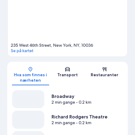
Amerikansk naturhistorisk museum. Er du på utkikk etter et
arrangement eller en kamp, bør du se om det skjer noe
spennende på Radio City Music Hall eller Madison Square
Garden. Gjestene liker beliggenheten til dette hotellet samt
severdighetene i området.
Se vår reiseguide til New York
235 West 46th Street, New York, NY, 10036
Se på kartet
Kart
Hva som finnes i
Transport
Restauranter
nærheten
Broadway
2 min gange
- 0.2 km
Richard Rodgers Theatre
2 min gange
- 0.2 km