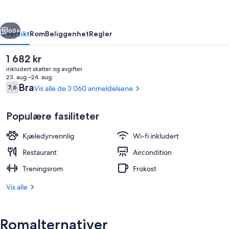
A
Generator
rige
Neste
Hotel
60+
Oversikt
Rom
Beliggenhet
Regler
Den
1 682 kr
nåværende
inkludert skatter og avgifter
prisen
23. aug.–24. aug.
er
Anmeldelser
Bra
7,6
Vis alle de 3 060 anmeldelsene
7,6 av 10 –
1 682 kr
Populære fasiliteter
Kjæledyrvennlig
Wi-fi inkludert
Lobby
Restaurant
Aircondition
Treningsrom
Frokost
Vis alle
Romalternativer