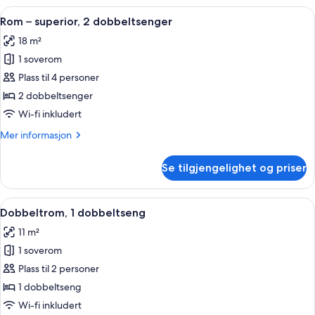
superior,
Åpne
Rom – superior, 2 dobbeltsenger | Sen
5
1
Rom – superior, 2 dobbeltsenger
alle
queensize-
18 m²
seng
bildene
1 soverom
av
Rom
Plass til 4 personer
–
2 dobbeltsenger
superior,
Wi-fi inkludert
2
Mer
Mer informasjon
dobbeltsenger
informasjon
om
Se tilgjengelighet og priser
Rom
–
superior,
Åpne
Sengetøy i egyptisk bomull, sengetøy
5
2
Dobbeltrom, 1 dobbeltseng
alle
dobbeltsenger
11 m²
bildene
1 soverom
av
Dobbeltrom,
Plass til 2 personer
1
1 dobbeltseng
dobbeltseng
Wi-fi inkludert