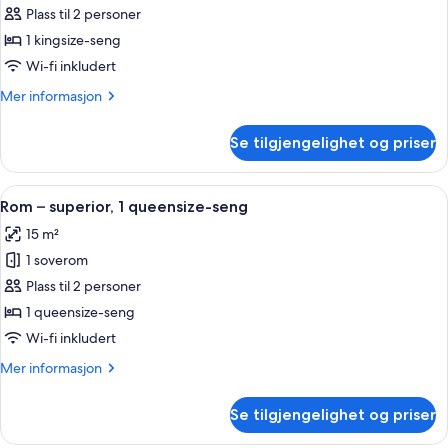
Rom
Plass til 2 personer
–
1 kingsize-seng
deluxe,
Wi-fi inkludert
1
Mer
Mer informasjon
kingsize-
informasjon
seng
om
Se tilgjengelighet og priser
Rom
–
deluxe,
Åpne
Sengetøy i egyptisk bomull, sengetøy
5
1
Rom – superior, 1 queensize-seng
alle
kingsize-
15 m²
seng
bildene
1 soverom
av
Rom
Plass til 2 personer
–
1 queensize-seng
superior,
Wi-fi inkludert
1
Mer
Mer informasjon
queensize-
informasjon
seng
om
Se tilgjengelighet og priser
Rom
–