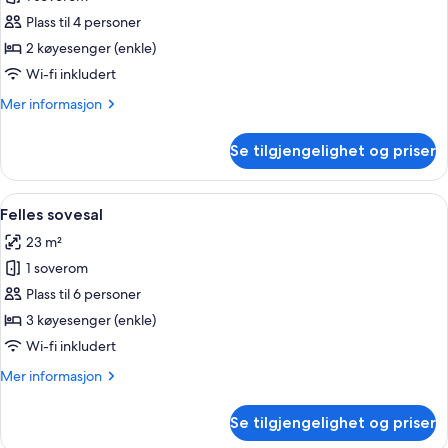
bildene
Plass til 4 personer
av
Firemannsrom
2 køyesenger (enkle)
–
Wi-fi inkludert
classic
Mer
Mer informasjon
informasjon
om
Se tilgjengelighet og priser
Firemannsrom
–
classic
Åpne
Felles sovesal | Sengetøy i egyptisk b
5
Felles sovesal
alle
23 m²
bildene
1 soverom
av
Felles
Plass til 6 personer
sovesal
3 køyesenger (enkle)
Wi-fi inkludert
Mer
Mer informasjon
informasjon
om
Se tilgjengelighet og priser
Felles
sovesal