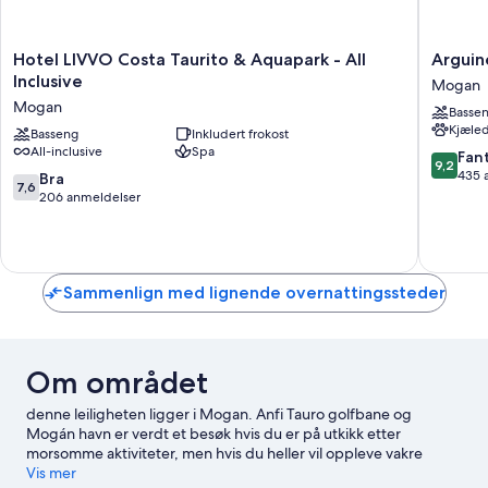
Hotel
Arguine
Hotel LIVVO Costa Taurito & Aquapark - All
Arguin
LIVVO
Park
Inclusive
Mogan
Costa
By
Mogan
Basse
Taurito
Servatur
Kjæled
& Aquapark -
Basseng
Inkludert frokost
VV
All-inclusive
Spa
All
Mogan
9.2
Fant
9,2
Inclusive
av
435 
7.6
Bra
7,6
Mogan
10,
av
206 anmeldelser
Fantasti
10,
435
Bra,
anmelde
206
anmeldelser
Sammenlign med lignende overnattingssteder
Om området
denne leiligheten ligger i Mogan. Anfi Tauro golfbane og
Mogán havn er verdt et besøk hvis du er på utkikk etter
morsomme aktiviteter, men hvis du heller vil oppleve vakre
naturomgivelser, kan du dra til Anfi-stranden og Puerto Rico-
Vis mer