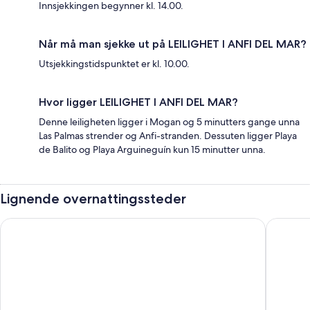
Innsjekkingen begynner kl. 14.00.
Når må man sjekke ut på LEILIGHET I ANFI DEL MAR?
Utsjekkingstidspunktet er kl. 10.00.
Hvor ligger LEILIGHET I ANFI DEL MAR?
Denne leiligheten ligger i Mogan og 5 minutters gange unna
Las Palmas strender og Anfi-stranden. Dessuten ligger Playa
de Balito og Playa Arguineguín kun 15 minutter unna.
Lignende overnattingssteder
Hotel LIVVO Costa Taurito & Aquapark - All Inclusive
Arguineg