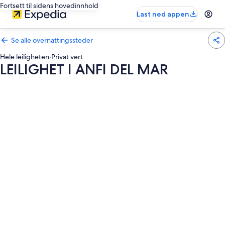
Fortsett til sidens hovedinnhold
Last ned appen
Se alle overnattingssteder
Hele leiligheten
·
Privat vert
LEILIGHET I ANFI DEL MAR
Bildegalleri
av