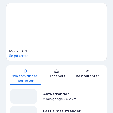
stranden. Lago Taurito vannpark og Angry Birds aktivitetspark er
også verdt et besøk.
Se vår reiseguide til Mogan
Se flere leiligheter i Mogan
Mogan, CN
Se på kartet
Kart
Hva som finnes i
Transport
Restauranter
nærheten
Anfi-stranden
2 min gange
- 0.2 km
Las Palmas strender