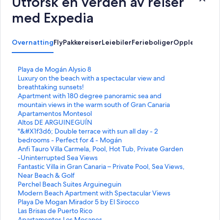
Utforsk en verden av reiser
med Expedia
Overnatting
Fly
Pakkereiser
Leiebiler
Ferieboliger
Opplevelser
L
Playa de Mogán Alysio 8
i
L
Luxury on the beach with a spectacular view and
n
i
breathtaking sunsets!
k
n
L
Apartment with 180 degree panoramic sea and
s
k
i
mountain views in the warm south of Gran Canaria
o
s
n
L
Apartamentos Montesol
m
o
k
i
L
Altos DE ARGUINEGUÍN
å
m
s
n
i
L
"&#X1f3d6; Double terrace with sun all day - 2
p
å
o
k
n
i
bedrooms - Perfect for 4 - Mogán
n
p
m
s
k
n
L
Anfi Tauro Villa Carmela, Pool, Hot Tub, Private Garden
e
n
å
o
s
k
i
-Uninterrupted Sea Views
r
e
p
m
o
s
n
L
Fantastic Villa in Gran Canaria – Private Pool, Sea Views,
d
r
n
å
m
o
k
i
Near Beach & Golf
e
d
e
p
å
m
s
n
L
Perchel Beach Suites Arguineguin
n
e
r
n
p
å
o
k
i
L
Modern Beach Apartment with Spectacular Views
n
n
d
e
n
p
m
s
n
i
L
Playa De Mogan Mirador 5 by El Sirocco
e
n
e
r
e
n
å
o
k
n
i
L
Las Brisas de Puerto Rico
s
e
n
d
r
e
p
m
s
k
n
i
L
Apartamentos Los Mocanes