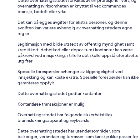
Dette overnattingsstedet forvaltes av en profesjonell vert, og
overnattingsvirksomheten er knyttet til vedkommendes
bransje, bedrift eller yrke.
Det kan pålegges avgifter for ekstra personer, og denne
avgiften kan variere avhengig av overnattingsstedets egne
regler
Legitimasjon med bilde utstedt av offentlig myndighet samt
kredittkort, debetkort eller depositum i kontanter kan være
påkrevd ved innsjekking, i tilfelle det skulle oppstå uforutsette
utgifter
Spesielle forespørsler avhenger av tilgjengelighet ved
innsjekking og kan koste ekstra. Spesielle forespørsler kan ikke
garanteres oppfylt
Dette overnattingsstedet godtar kontanter
Kontantløse transaksjoner er mulig
Overnattingsstedet har følgende sikkerhetstiltak:
brannslukningsapparat og røykvarsler
Dette overnattingsstedet har utendørsområder, som
balkonger, verandaer og terrasser, som kanskje ikke passer for