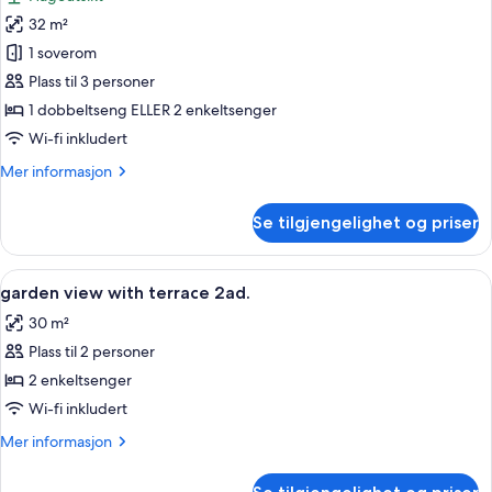
av
-
32 m²
Familierom,
2
1 soverom
balkong,
adults
+
hageutsikt
Plass til 3 personer
1
(Aquapark
1 dobbeltseng ELLER 2 enkeltsenger
child)
Access
Wi-fi inkludert
-
Mer
Mer informasjon
2
informasjon
adults
om
Se tilgjengelighet og priser
Familierom,
+
balkong,
1
hageutsikt
Åpne
Safe på rommet, barnesenger (inkluder
child)
5
(Aquapark
garden view with terrace 2ad.
alle
Access
30 m²
-
bildene
2
Plass til 2 personer
av
adults
garden
2 enkeltsenger
+
view
1
Wi-fi inkludert
child)
with
Mer
Mer informasjon
terrace
informasjon
2ad.
om