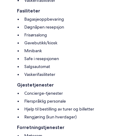
Vaskerifasiliteter
Fasiliteter
Bagasjeoppbevaring
Døgnåpen resepsjon
Frisørsalong
Gavebutikk/kiosk
Minibank
Safe i resepsjonen
Salgsautomat
Vaskerifasiliteter
Gjestetjenester
Concierge-tjenester
Flerspråklig personale
Hjelp til bestilling av turer og billetter
Rengjøring (kun hverdager)
Forretningstjenester
Møterom