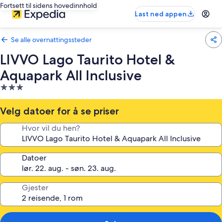
Fortsett til sidens hovedinnhold
Last ned appen
Se alle overnattingssteder
LIVVO Lago Taurito Hotel &
Aquapark All Inclusive
Overnattingssted
med
3.0
Velg datoer for å se priser
stjerner
Hvor vil du hen?
Datoer
Gjester