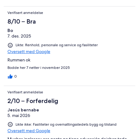
Verifisert anmeldelse
8/10 – Bra
Bo
7. des. 2025
Likte: Renhold, personale og service og fasiliteter
Oversett med Google
Rummen ok
Bodde her 7 netter i november 2025
0
Verifisert anmeldelse
2/10 – Forferdelig
Jesús bernabe
5. mai 2026
Likte ikke: Fasiliteter og overnattingsstedets bygg og tilstand
Oversett med Google
Muchos inglesesy esa gente no tiene educación dejaban todo