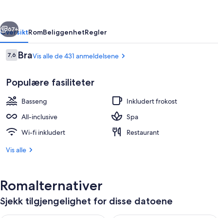
&
Aquapark
rige
Neste
All
67+
Oversikt
Rom
Beliggenhet
Regler
Inclusive
Anmeldelser
Bra
7,6
Vis alle de 431 anmeldelsene
7,6 av 10 –
Populære fasiliteter
Basseng
Inkludert frokost
All-inclusive
Spa
Wi-fi inkludert
Restaurant
Luftbilde
Vis alle
Romalternativer
Sjekk tilgjengelighet for disse datoene