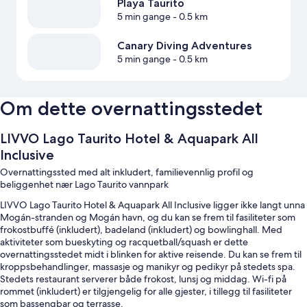
Playa Taurito
5 min gange
- 0.5 km
Canary Diving Adventures
5 min gange
- 0.5 km
Om dette overnattingsstedet
LIVVO Lago Taurito Hotel & Aquapark All
Inclusive
Overnattingssted med alt inkludert, familievennlig profil og
beliggenhet nær Lago Taurito vannpark
LIVVO Lago Taurito Hotel & Aquapark All Inclusive ligger ikke langt unna
Mogán-stranden og Mogán havn, og du kan se frem til fasiliteter som
frokostbuffé (inkludert), badeland (inkludert) og bowlinghall. Med
aktiviteter som bueskyting og racquetball/squash er dette
overnattingsstedet midt i blinken for aktive reisende. Du kan se frem til
kroppsbehandlinger, massasje og manikyr og pedikyr på stedets spa.
Stedets restaurant serverer både frokost, lunsj og middag. Wi-fi på
rommet (inkludert) er tilgjengelig for alle gjester, i tillegg til fasiliteter
som bassengbar og terrasse.