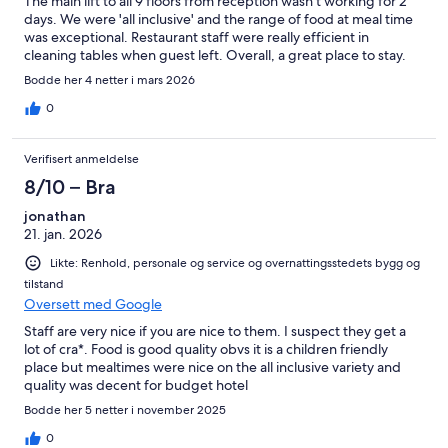
The main lift to all 9 floors from reception wasn't working for 2
days. We were 'all inclusive' and the range of food at meal time
was exceptional. Restaurant staff were really efficient in
cleaning tables when guest left. Overall, a great place to stay.
Bodde her 4 netter i mars 2026
0
Verifisert anmeldelse
8/10 – Bra
jonathan
21. jan. 2026
Likte: Renhold, personale og service og overnattingsstedets bygg og
tilstand
Oversett med Google
Staff are very nice if you are nice to them. I suspect they get a
lot of cra*. Food is good quality obvs it is a children friendly
place but mealtimes were nice on the all inclusive variety and
quality was decent for budget hotel
Bodde her 5 netter i november 2025
0