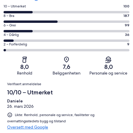
Rangering
10 – Utmerket
100
på
Rangering
8 – Bra
187
10
på
−
Rangering
6 – Grei
99
8
Utmerket.
på
−
Rangering
4 – Dårlig
36
100
6
Bra.
på
av
−
Rangering
2 – Forferdelig
9
187
4
totalt
Grei.
på
av
−
431
99
2
totalt
Dårlig.
anmeldelser.
av
−
431
36
8,0
7,6
8,0
totalt
Forferdelig.
anmeldelser.
av
Renhold
Beliggenheten
Personale og service
431
9
totalt
Anmeldelser
anmeldelser.
av
Verifisert anmeldelse
431
totalt
anmeldelser.
10/10 – Utmerket
431
anmeldelser.
Daniele
26. mars 2026
Likte: Renhold, personale og service, fasiliteter og
overnattingsstedets bygg og tilstand
Oversett med Google