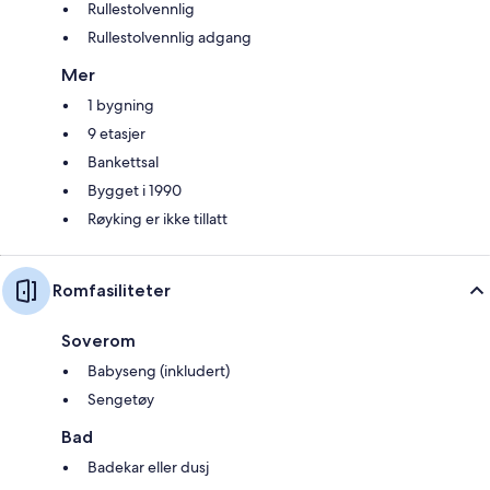
Rullestolvennlig
Rullestolvennlig adgang
Mer
1 bygning
9 etasjer
Bankettsal
Bygget i 1990
Røyking er ikke tillatt
Romfasiliteter
Soverom
Babyseng (inkludert)
Sengetøy
Bad
Badekar eller dusj