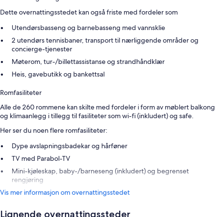
Dette overnattingsstedet kan også friste med fordeler som
Utendørsbasseng og barnebasseng med vannsklie
2 utendørs tennisbaner, transport til nærliggende områder og
concierge-tjenester
Møterom, tur-/billettassistanse og strandhåndklær
Heis, gavebutikk og bankettsal
Romfasiliteter
Alle de 260 rommene kan skilte med fordeler i form av møblert balkong
og klimaanlegg i tillegg til fasiliteter som wi-fi (inkludert) og safe.
Her ser du noen flere romfasiliteter:
Dype avslapningsbadekar og hårføner
TV med Parabol-TV
Mini-kjøleskap, baby-/barneseng (inkludert) og begrenset
rengjøring
Vis mer informasjon om overnattingsstedet
Lignende overnattingssteder