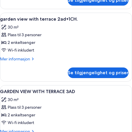
Se tilgjengelighet og priser
garden
view
with
Åpne
Safe på rommet, barnesenger (inkluder
5
terrace
garden view with terrace 2ad+1CH.
alle
2ad.
30 m²
bildene
Plass til 3 personer
av
garden
2 enkeltsenger
view
Wi-fi inkludert
with
Mer
Mer informasjon
terrace
informasjon
2ad+1CH.
om
Se tilgjengelighet og priser
garden
view
with
Åpne
Safe på rommet, barnesenger (inkluder
5
terrace
GARDEN VIEW WITH TERRACE 3AD
alle
2ad+1CH.
30 m²
bildene
Plass til 3 personer
av
GARDEN
2 enkeltsenger
VIEW
Wi-fi inkludert
WITH
Mer
Mer informasjon