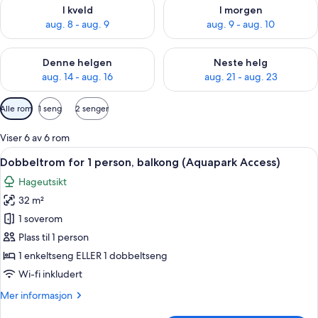
Sjekk tilgjengelighet for i kveld, aug. 8 - aug. 9
Sjekk tilgjengelighet for i mor
I kveld
I morgen
aug. 8 - aug. 9
aug. 9 - aug. 10
Sjekk tilgjengelighet for denne helgen, aug. 14 - aug. 16
Sjekk tilgjengelighet for neste
Denne helgen
Neste helg
aug. 14 - aug. 16
aug. 21 - aug. 23
Tilgjengelige
Alle rom
1 seng
2 senger
filtre
for
Viser 6 av 6 rom
rom
Åpne
Safe på rommet, barnesenger (inkluder
5
Dobbeltrom for 1 person, balkong (Aquapark Access)
alle
Hageutsikt
bildene
32 m²
av
Dobbeltrom
1 soverom
for
Plass til 1 person
1
1 enkeltseng ELLER 1 dobbeltseng
person,
Wi-fi inkludert
balkong
Mer
Mer informasjon
(Aquapark
informasjon
Access)