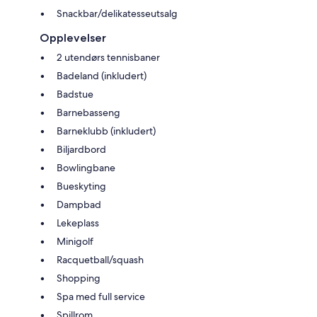
Snackbar/delikatesseutsalg
Opplevelser
2 utendørs tennisbaner
Badeland (inkludert)
Badstue
Barnebasseng
Barneklubb (inkludert)
Biljardbord
Bowlingbane
Bueskyting
Dampbad
Lekeplass
Minigolf
Racquetball/squash
Shopping
Spa med full service
Spillrom