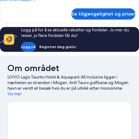
TERRACE
informasjon
3AD
om
Se tilgjengelighet og priser
GARDEN
VIEW
WITH
Logg på for å se aktuelle rabatter og fordeler. Jo mer du
TERRACE
reiser, jo flere fordeler får du!
3AD
Logg på
Registrer deg gratis
Om området
LIVVO Lago Taurito Hotel & Aquapark All Inclusive ligger i
nærheten av stranden i Mogan. Anfi Tauro golfbane og Mogán
havn er verdt et besøk hvis du er på utkikk etter morsomme
aktiviteter, men hvis du heller vil oppleve vakre naturomgivelser,
Vis mer
kan du dra til Playa del Cura og Puerto Rico-stranden. Reiser du
med barn? Da bør du ikke gå glipp av Lago Taurito vannpark og
Angry Birds aktivitetspark. Fridykking, snorkling og brettseiling
er blant de aktivitetene du kan bli med på her. Du kan dessuten
oppleve naturen i området gjennom ridning.
Se vår reiseguide
til Mogan
Se flere resorter i Mogan