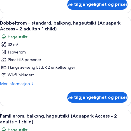
om
Se tilgjengelighet og priser
Dobbeltrom
for
1
Åpne
Safe på rommet, barnesenger (inkluder
5
person,
Dobbeltrom – standard, balkong, hageutsikt (Aquapark
alle
balkong
Access - 2 adults + 1 child)
(Aquapark
bildene
Hageutsikt
Access)
av
32 m²
Dobbeltrom
1 soverom
–
standard,
Plass til 3 personer
balkong,
1 kingsize-seng ELLER 2 enkeltsenger
hageutsikt
Wi-fi inkludert
(Aquapark
Mer
Mer informasjon
Access
informasjon
-
om
Se tilgjengelighet og priser
Dobbeltrom
2
–
adults
standard,
Åpne
Familierom, balkong, hageutsikt (Aquap
+
8
balkong,
Familierom, balkong, hageutsikt (Aquapark Access - 2
alle
1
hageutsikt
adults + 1 child)
(Aquapark
bildene
child)
Hageutsikt
Access