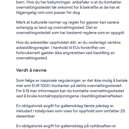
barn. Hvis du har bekymringer, anbefaler vi at du kontakter
overnattingsstedet før ankomst for å bekrefte at de har et
tilgjengelig rom som passer for deg
Merk at kulturelle normer og regler for gjester kan variere
avhengig av land og overnattingssted. Det er
overnattingsstedet som har bestemt reglene som er oppgitt
Hvis du avbestiller oppholdet ditt, er du underlagt vertens
avbestillingsregler. I henhold til EUs forskrifter om
forbrukerrett gjelder ikke angreretten ved bestilling av
overnattingssted.
Verdt å nevne
Som følge av nasjonale reguleringer, er det ikke mulig å betale
mer enn EUR 1000 i kontanter på dette overnattingsstedet.
For å få mer informasjon kan du kontakte overnattingsstedet
ved å bruke kontaktopplysningene i bestillingsbekreftelsen
En obligatorisk avgift for gallamiddag første juledag er
inkludert i totalprisen som vises for opphold som omfatter 25.
desember
En obligatorisk avgift for gallamiddag på nyttårsaften er