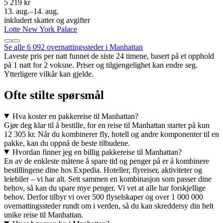
5 219 kr
13. aug.–14. aug.
inkludert skatter og avgifter
Lotte New York Palace
Se alle 6 092 overnattingssteder i Manhattan
Laveste pris per natt funnet de siste 24 timene, basert på et opphold
på 1 natt for 2 voksne. Priser og tilgjengelighet kan endre seg.
Ytterligere vilkår kan gjelde.
Ofte stilte spørsmål
Hva koster en pakkereise til Manhattan?
Gjør deg klar til å bestille, for en reise til Manhattan starter på kun
12 305 kr. Når du kombinerer fly, hotell og andre komponenter til en
pakke, kan du oppnå de beste tilbudene.
Hvordan finner jeg en billig pakkereise til Manhattan?
En av de enkleste måtene å spare tid og penger på er å kombinere
bestillingene dine hos Expedia. Hoteller, flyreiser, aktiviteter og
leiebiler – vi har alt. Sett sammen en kombinasjon som passer dine
behov, så kan du spare mye penger. Vi vet at alle har forskjellige
behov. Derfor tilbyr vi over 500 flyselskaper og over 1 000 000
overnattingssteder rundt om i verden, så du kan skreddersy din helt
unike reise til Manhattan.