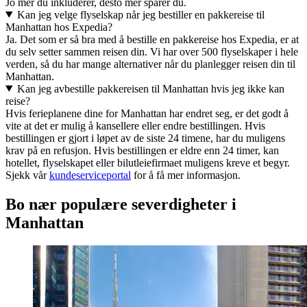
Jo mer du inkluderer, desto mer sparer du.
Kan jeg velge flyselskap når jeg bestiller en pakkereise til
Manhattan hos Expedia?
Ja. Det som er så bra med å bestille en pakkereise hos Expedia, er at
du selv setter sammen reisen din. Vi har over 500 flyselskaper i hele
verden, så du har mange alternativer når du planlegger reisen din til
Manhattan.
Kan jeg avbestille pakkereisen til Manhattan hvis jeg ikke kan
reise?
Hvis ferieplanene dine for Manhattan har endret seg, er det godt å
vite at det er mulig å kansellere eller endre bestillingen. Hvis
bestillingen er gjort i løpet av de siste 24 timene, har du muligens
krav på en refusjon. Hvis bestillingen er eldre enn 24 timer, kan
hotellet, flyselskapet eller bilutleiefirmaet muligens kreve et begyr.
Sjekk vår
kundeserviceportal
for å få mer informasjon.
Bo nær populære severdigheter i
Manhattan