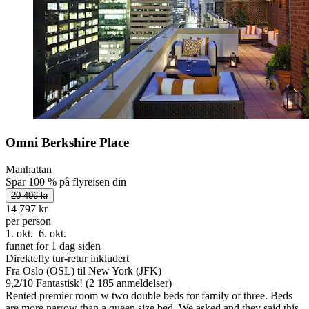
Omni Berkshire Place
Manhattan
Spar 100 % på flyreisen din
20 406 kr
14 797 kr
per person
1. okt.–6. okt.
funnet for 1 dag siden
Direktefly tur-retur inkludert
Fra Oslo (OSL) til New York (JFK)
9,2
/
10
Fantastisk! (2 185 anmeldelser)
Rented premier room w two double beds for family of three. Beds
are more narrow than a queen size bed. We asked and they said this