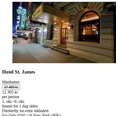
Hotel St. James
Manhattan
17 459 kr
12 305 kr
per person
1. okt.–6. okt.
funnet for 1 dag siden
Direktefly tur-retur inkludert
Fra Oslo (OSL) til New York (JFK)