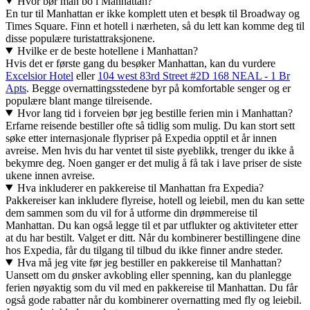
Hvor bør man bo i Manhattan?
En tur til Manhattan er ikke komplett uten et besøk til Broadway og
Times Square. Finn et hotell i nærheten, så du lett kan komme deg til
disse populære turistattraksjonene.
Hvilke er de beste hotellene i Manhattan?
Hvis det er første gang du besøker Manhattan, kan du vurdere
Excelsior Hotel
eller
104 west 83rd Street #2D 168 NEAL - 1 Br
Apts
. Begge overnattingsstedene byr på komfortable senger og er
populære blant mange tilreisende.
Hvor lang tid i forveien bør jeg bestille ferien min i Manhattan?
Erfarne reisende bestiller ofte så tidlig som mulig. Du kan stort sett
søke etter internasjonale flypriser på Expedia opptil et år innen
avreise. Men hvis du har ventet til siste øyeblikk, trenger du ikke å
bekymre deg. Noen ganger er det mulig å få tak i lave priser de siste
ukene innen avreise.
Hva inkluderer en pakkereise til Manhattan fra Expedia?
Pakkereiser kan inkludere flyreise, hotell og leiebil, men du kan sette
dem sammen som du vil for å utforme din drømmereise til
Manhattan. Du kan også legge til et par utflukter og aktiviteter etter
at du har bestilt. Valget er ditt. Når du kombinerer bestillingene dine
hos Expedia, får du tilgang til tilbud du ikke finner andre steder.
Hva må jeg vite før jeg bestiller en pakkereise til Manhattan?
Uansett om du ønsker avkobling eller spenning, kan du planlegge
ferien nøyaktig som du vil med en pakkereise til Manhattan. Du får
også gode rabatter når du kombinerer overnatting med fly og leiebil.