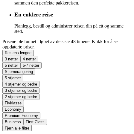
sammen den perfekte pakkereisen.
En enklere reise
Planlegg, bestill og administrer reisen din på ett og samme
sted.
Prisene ble funnet i løpet av de siste 48 timene. Klikk for å se
oppdaterte priser.
Reisens lengde
3 netter
4 netter
5 netter
6-7 netter
Stjernerangering
5 stjerner
4 stjerner og bedre
3 stjerner og bedre
2 stjerner og bedre
Flyklasse
Economy
Premium Economy
Business
First Class
Fjern alle filtre