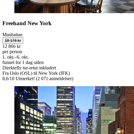
Freehand New York
Manhattan
18 174 kr
12 866 kr
per person
1. okt.–6. okt.
funnet for 1 dag siden
Direktefly tur-retur inkludert
Fra Oslo (OSL) til New York (JFK)
8,6
/
10
Utmerket! (2 071 anmeldelser)