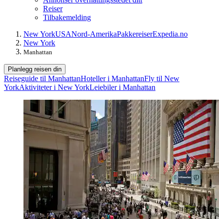
Reiser
Tilbakemelding
New York
USA
Nord-Amerika
Pakkereiser
Expedia.no
New York
Manhattan
Planlegg reisen din
Reiseguide til Manhattan
Hoteller i Manhattan
Fly til New
York
Aktiviteter i New York
Leiebiler i Manhattan