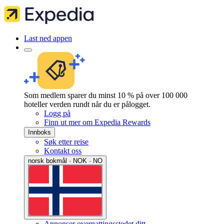
Last ned appen
Som medlem sparer du minst 10 % på over 100 000
hoteller verden rundt når du er pålogget.
Logg på
Finn ut mer om Expedia Rewards
Innboks
Søk etter reise
Kontakt oss
norsk bokmål · NOK · NO
Annonser overnattingsstedet ditt