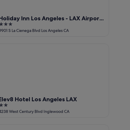
Holiday Inn Los Angeles - LAX Airport
3
by IHG
out
9901 S La Cienega Blvd Los Angeles CA
of
5
ev8 Hotel Los Angeles LAX
Elev8 Hotel Los Angeles LAX
2
out
4238 West Century Blvd Inglewood CA
of
5
tel 6 Los Angeles, CA - Los Angeles - LAX