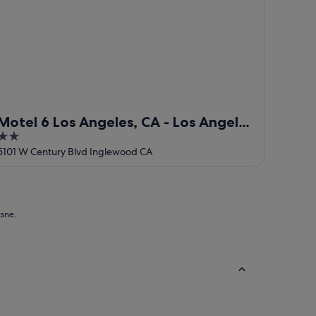
Motel 6 Los Angeles, CA - Los Angeles
2
- LAX
out
5101 W Century Blvd Inglewood CA
of
5
ksne.