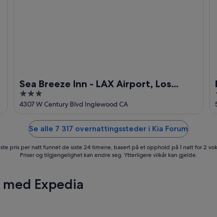
Sea Breeze Inn - LAX Airport, Los
3
Angeles
out
4307 W Century Blvd Inglewood CA
of
5
Se alle 7 317 overnattingssteder i Kia Forum
ste pris per natt funnet de siste 24 timene, basert på et opphold på 1 natt for 2 vo
Priser og tilgjengelighet kan endre seg. Ytterligere vilkår kan gjelde.
r med Expedia