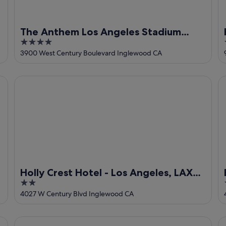
The Anthem Los Angeles Stadium
4
District, Tapestry by Hilton
out
3900 West Century Boulevard Inglewood CA
of
5
Holly Crest Hotel - Los Angeles, LAX Airport
El
Holly Crest Hotel - Los Angeles, LAX
2
Airport
out
4027 W Century Blvd Inglewood CA
of
5
Sea Breeze Inn - LAX Airport, Los Angeles
Mo