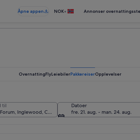
•
Åpne appen
NOK
Annonser overnattingsste
Overnatting
Fly
Leiebiler
Pakkereiser
Opplevelser
 til
Datoer
fre. 21. aug. - man. 24. aug.