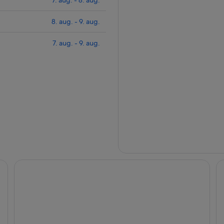
7. aug. - 8. aug.
8. aug. - 9. aug.
7. aug. - 9. aug.
The Anthem Los Angeles Stadium District, Tapestry by Hil
Ho