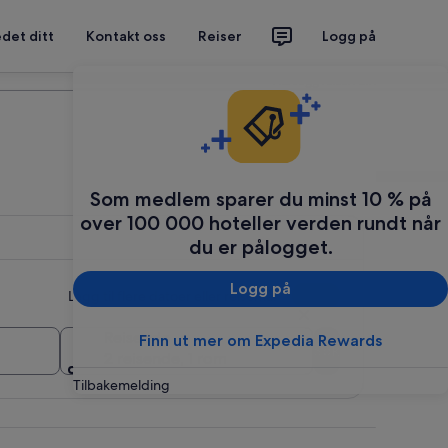
det ditt
Kontakt oss
Reiser
Logg på
Planlegg reisen din
Som medlem sparer du minst 10 % på
over 100 000 hoteller verden rundt når
du er pålogget.
Logg på
Legg til flere datoer eller reisemål
Reisende
Finn ut mer om Expedia Rewards
Søk
2 reisende, 1 rom
Tilbakemelding