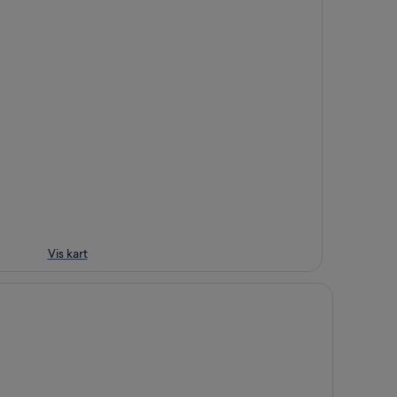
Vis kart
ton
liday Inn Los Angeles - LAX Airport by IHG