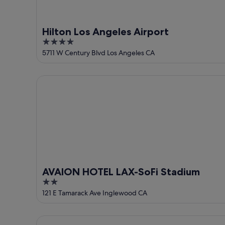
Hilton Los Angeles Airport
4
out
5711 W Century Blvd Los Angeles CA
of
5
AVAION HOTEL LAX-SoFi Stadium
AVAION HOTEL LAX-SoFi Stadium
2
out
121 E Tamarack Ave Inglewood CA
of
5
Crestridge Inn