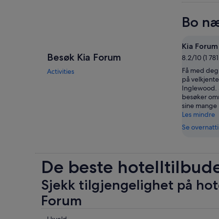
Bo næ
Kia Forum
Besøk Kia Forum
8.2/10 (1 78
Få med deg e
Activities
på velkjente
Inglewood. 
besøker omr
sine mange 
Les mindre
Se overnatt
De beste hotelltilbud
Sjekk tilgjengelighet på hot
Forum