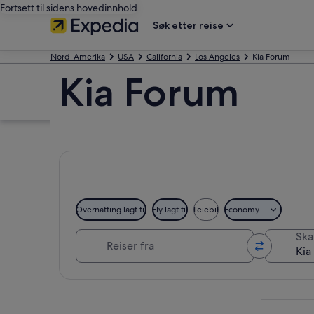
Fortsett til sidens hovedinnhold
Søk etter reise
Nord-Amerika
USA
California
Los Angeles
Kia Forum
Kia Forum
Overnatting lagt til
Fly lagt til
Leiebil
Economy
Reiser fra
Skal
Se på kartet