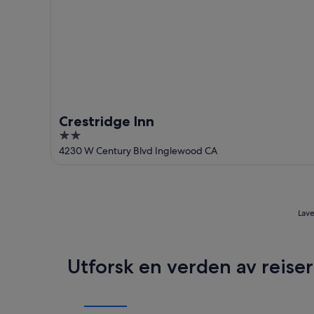
Crestridge Inn
2
out
4230 W Century Blvd Inglewood CA
of
5
Lave
Utforsk en verden av reise