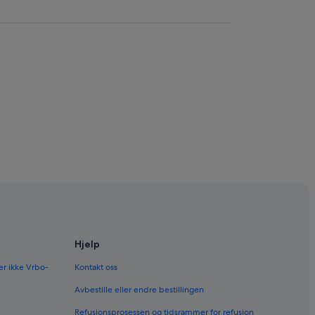
Hjelp
er ikke Vrbo-
Kontakt oss
Avbestille eller endre bestillingen
Refusjonsprosessen og tidsrammer for refusjon