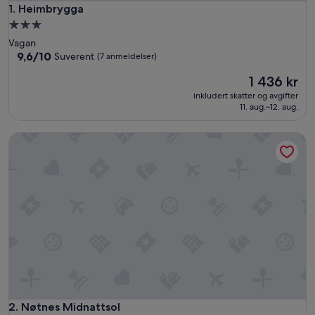
Heimbrygga
1. Heimbrygga
Overnattingssted
med
Vagan
3.0
9.6
9,6/10
Suverent
(7 anmeldelser)
av
stjerner
Prisen
1 436 kr
10,
er
Suverent,
inkludert skatter og avgifter
1 436 kr
(7
11. aug.–12. aug.
anmeldelser)
Nøtnes Midnattsol
Nøtnes Midnattsol
2. Nøtnes Midnattsol