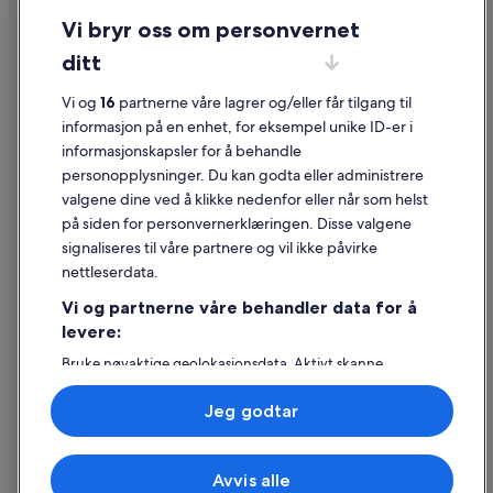
Personvern
Vi bryr oss om personvernet
Informasjonskapsler
ditt
Generelle vilkår for bruk av nettstedet
Vi og
16
partnerne våre lagrer og/eller får tilgang til
Juridisk informasjon / kontakt oss
informasjon på en enhet, for eksempel unike ID-er i
informasjonskapsler for å behandle
Retningslinjer for innhold og rapportering av innhold
personopplysninger. Du kan godta eller administrere
valgene dine ved å klikke nedenfor eller når som helst
Hjelp
på siden for personvernerklæringen. Disse valgene
Kontakt oss
signaliseres til våre partnere og vil ikke påvirke
nettleserdata.
Avbestille eller endre bestillingen
Vi og partnerne våre behandler data for å
Refusjonsprosessen og tidsrammer for refusjon
levere:
Å bestille flyreise med et tilgodebeløp
Bruke nøyaktige geolokasjonsdata. Aktivt skanne
enhetsegenskaper for identifikasjon. Lagre og/eller få
Internasjonale reisedokumenter
tilgang til informasjon på en enhet. Personlig tilpasset
Jeg godtar
annonsering og innhold, annonsering- og
innholdsmåling, publikumsundersøkelser og
tjenesteutvikling.
Avvis alle
Liste over partnere (leverandører)
© 2026 Expedia, Inc., et Expedia Group-selskap. Med enerett. Expedia