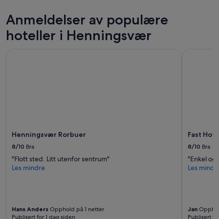
natt
for
Anmeldelser av populære
2
voksne.
hoteller i Henningsvær
Priser
og
Henningsvær Rorbuer
Fast Hotel
tilgjengelighet
kan
endre
seg.
Ytterligere
vilkår
kan
gjelde.
Henningsvær Rorbuer
Fast Hote
8/10
Bra
8/10
Bra
"Flott sted. Litt utenfor sentrum"
"Enkel og 
Les mindre
Les mindr
Hans Anders
Opphold på 1 netter
Jan
Opphold
Publisert for 1 dag siden
Publisert fo