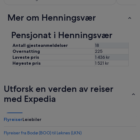
Mer om Henningsvær
Pensjonat i Henningsvær
Antall gjesteanmeldelser
18
Overnatting
225
Laveste pris
1 436 kr
Høyeste pris
1 521 kr
Utforsk en verden av reiser
med Expedia
Flyreiser
Leiebiler
Flyreiser fra Bodø (BOO) til Leknes (LKN)