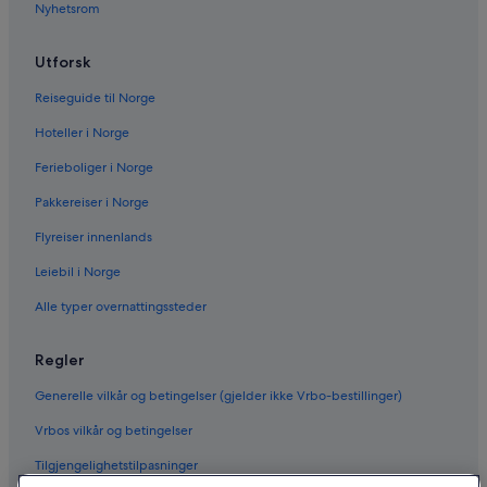
Nyhetsrom
Utforsk
Reiseguide til Norge
Hoteller i Norge
Ferieboliger i Norge
Pakkereiser i Norge
Flyreiser innenlands
Leiebil i Norge
Alle typer overnattingssteder
Regler
Generelle vilkår og betingelser (gjelder ikke Vrbo-bestillinger)
Vrbos vilkår og betingelser
Tilgjengelighetstilpasninger