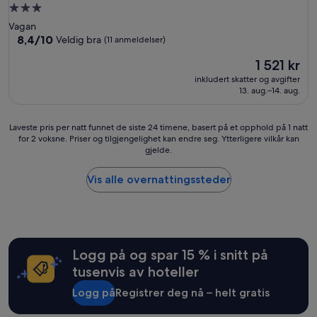
Overnattingssted
med
Vagan
3.0
8.4
8,4/10
Veldig bra
(11 anmeldelser)
av
stjerner
Prisen
1 521 kr
10,
er
Veldig
inkludert skatter og avgifter
1 521 kr
bra,
13. aug.–14. aug.
(11
anmeldelser)
Laveste
Laveste pris per natt funnet de siste 24 timene, basert på et opphold på 1 natt
for 2 voksne. Priser og tilgjengelighet kan endre seg. Ytterligere vilkår kan
pris
gjelde.
per
natt
funnet
Vis alle overnattingssteder
de
siste
24
timene,
basert
Logg på og spar 15 % i snitt på
på
et
tusenvis av hoteller
opphold
Logg på
Registrer deg nå – helt gratis
på
1