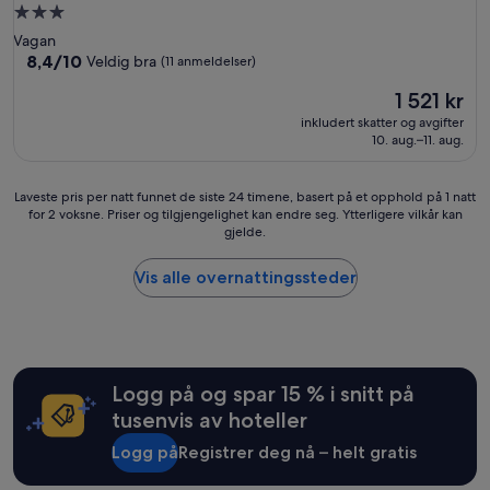
Overnattingssted
med
Vagan
3.0
8.4
8,4/10
Veldig bra
(11 anmeldelser)
av
stjerner
Prisen
1 521 kr
10,
er
Veldig
inkludert skatter og avgifter
1 521 kr
bra,
10. aug.–11. aug.
(11
anmeldelser)
Laveste
Laveste pris per natt funnet de siste 24 timene, basert på et opphold på 1 natt
for 2 voksne. Priser og tilgjengelighet kan endre seg. Ytterligere vilkår kan
pris
gjelde.
per
natt
funnet
Vis alle overnattingssteder
de
siste
24
timene,
basert
Logg på og spar 15 % i snitt på
på
et
tusenvis av hoteller
opphold
Logg på
Registrer deg nå – helt gratis
på
1