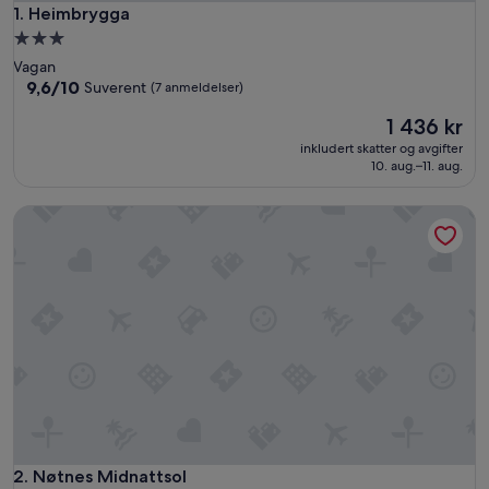
Heimbrygga
1. Heimbrygga
Overnattingssted
med
Vagan
3.0
9.6
9,6/10
Suverent
(7 anmeldelser)
av
stjerner
Prisen
1 436 kr
10,
er
Suverent,
inkludert skatter og avgifter
1 436 kr
(7
10. aug.–11. aug.
anmeldelser)
Nøtnes Midnattsol
Nøtnes Midnattsol
2. Nøtnes Midnattsol