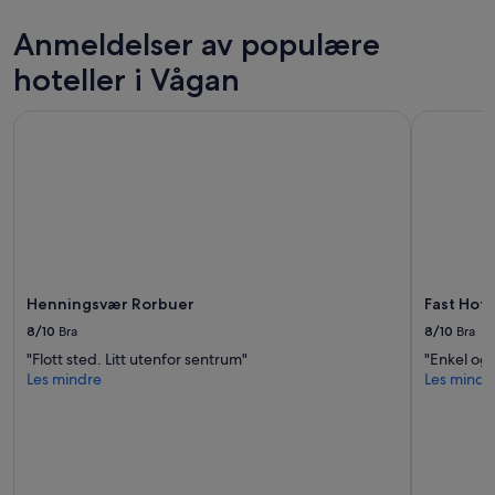
natt
for
Anmeldelser av populære
2
voksne.
hoteller i Vågan
Priser
og
Henningsvær Rorbuer
Fast Hotel
tilgjengelighet
kan
endre
seg.
Ytterligere
vilkår
kan
gjelde.
Henningsvær Rorbuer
Fast Hote
8/10
Bra
8/10
Bra
"Flott sted. Litt utenfor sentrum"
"Enkel og 
Les mindre
Les mindr