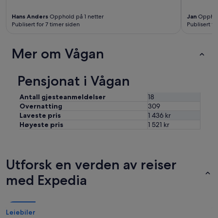
Hans Anders
Opphold på 1 netter
Jan
Opphold
Publisert for 7 timer siden
Publisert fo
Mer om Vågan
Pensjonat i Vågan
Antall gjesteanmeldelser
18
Overnatting
309
Laveste pris
1 436 kr
Høyeste pris
1 521 kr
Utforsk en verden av reiser
med Expedia
Leiebiler