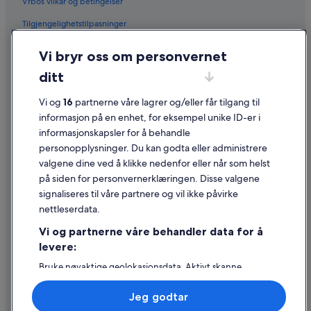
Vrbos vilkår og betingelser
Tilgjengelighetstilpasninger
Personvern
Vi bryr oss om personvernet
Informasjonskapsler
ditt
Generelle vilkår for bruk av nettstedet
Vi og
16
partnerne våre lagrer og/eller får tilgang til
Juridisk informasjon / kontakt oss
informasjon på en enhet, for eksempel unike ID-er i
informasjonskapsler for å behandle
Retningslinjer for innhold og rapportering av innhold
personopplysninger. Du kan godta eller administrere
valgene dine ved å klikke nedenfor eller når som helst
Hjelp
på siden for personvernerklæringen. Disse valgene
Kontakt oss
signaliseres til våre partnere og vil ikke påvirke
nettleserdata.
Avbestille eller endre bestillingen
Vi og partnerne våre behandler data for å
Refusjonsprosessen og tidsrammer for refusjon
levere:
Å bestille flyreise med et tilgodebeløp
Bruke nøyaktige geolokasjonsdata. Aktivt skanne
enhetsegenskaper for identifikasjon. Lagre og/eller få
Internasjonale reisedokumenter
tilgang til informasjon på en enhet. Personlig tilpasset
Jeg godtar
annonsering og innhold, annonsering- og