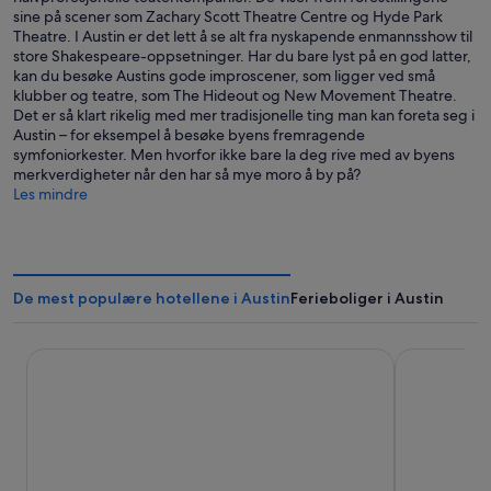
sine på scener som Zachary Scott Theatre Centre og Hyde Park
Theatre. I Austin er det lett å se alt fra nyskapende enmannsshow til
store Shakespeare-oppsetninger. Har du bare lyst på en god latter,
kan du besøke Austins gode improscener, som ligger ved små
klubber og teatre, som The Hideout og New Movement Theatre.
Det er så klart rikelig med mer tradisjonelle ting man kan foreta seg i
Austin – for eksempel å besøke byens fremragende
symfoniorkester. Men hvorfor ikke bare la deg rive med av byens
merkverdigheter når den har så mye moro å by på?
Les mindre
De mest populære hotellene i Austin
Ferieboliger i Austin
Hyatt House Austin/Downtown
citizenM A