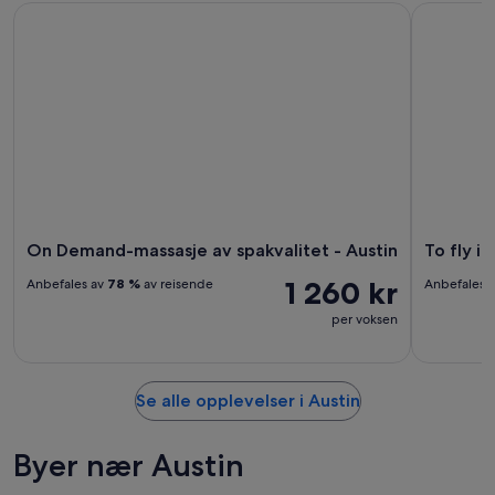
On Demand-massasje av spakvalitet - Austin
To fly inn
On Demand-massasje av spakvalitet - Austin
To fly i
1 260 kr
Anbefales av
78 %
av reisende
Anbefales 
per voksen
Se alle opplevelser i Austin
Byer nær Austin