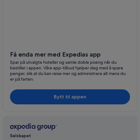
Dripping Springs
Lakeway
Leander
Bee Cave
Få enda mer med Expedias app
Spar på utvalgte hoteller og samle doble poeng når du
bestiller i appen. Våre app-tilbud hjelper deg med å spare
penger, slik at du kan reise mer og administrere alt mens du
er på farten.
Bytt til appen
Selskapet