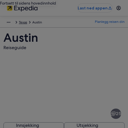
Fortsett til sidens hovedinnhold
Last ned appen
Planlegg reisen din
Texas
Austin
Austin
Reiseguide
Bilder
av
Austin
25
Innsjekking
Utsjekking