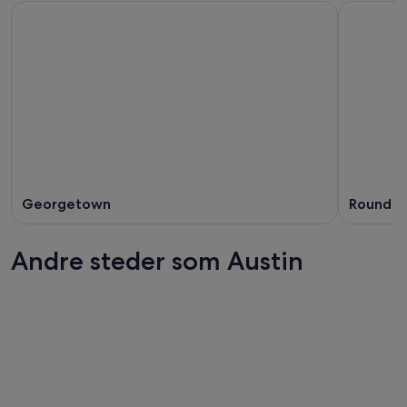
Georgetown
Round R
Andre steder som Austin
Miami
Houston