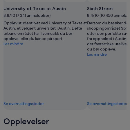
University of Texas at Austin
Sixth Street
8.8/10 (7 341 anmeldelser)
8.4/10 (10 450 anmeldel
Opplev studentlivet ved University of Texas at
Dersom du besøker de
Austin, et velkjent universitet i Austin. Dette
shoppingområdet Sixth 
urbane området har livemusikk du bør
etter den perfekte suv
oppleve, eller du kan se på sport.
fra oppholdet i Austin. 
Les mindre
det fantastiske utelivet 
du bør oppleve.
Les mindre
Se overnattingssteder
Se overnattingssteder
Opplevelser