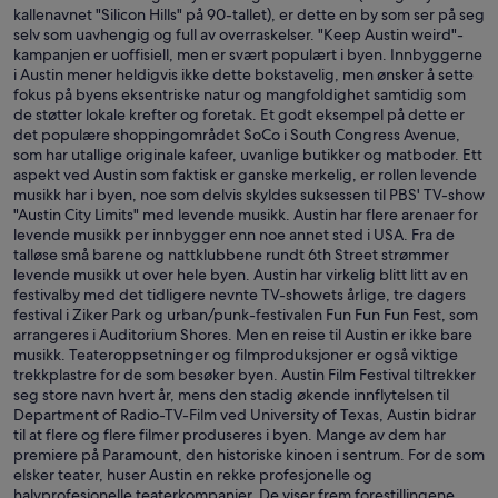
kallenavnet "Silicon Hills" på 90-tallet), er dette en by som ser på seg
selv som uavhengig og full av overraskelser. "Keep Austin weird"-
kampanjen er uoffisiell, men er svært populært i byen. Innbyggerne
i Austin mener heldigvis ikke dette bokstavelig, men ønsker å sette
fokus på byens eksentriske natur og mangfoldighet samtidig som
de støtter lokale krefter og foretak. Et godt eksempel på dette er
det populære shoppingområdet SoCo i South Congress Avenue,
som har utallige originale kafeer, uvanlige butikker og matboder. Ett
aspekt ved Austin som faktisk er ganske merkelig, er rollen levende
musikk har i byen, noe som delvis skyldes suksessen til PBS' TV-show
"Austin City Limits" med levende musikk. Austin har flere arenaer for
levende musikk per innbygger enn noe annet sted i USA. Fra de
talløse små barene og nattklubbene rundt 6th Street strømmer
levende musikk ut over hele byen. Austin har virkelig blitt litt av en
festivalby med det tidligere nevnte TV-showets årlige, tre dagers
festival i Ziker Park og urban/punk-festivalen Fun Fun Fun Fest, som
arrangeres i Auditorium Shores. Men en reise til Austin er ikke bare
musikk. Teateroppsetninger og filmproduksjoner er også viktige
trekkplastre for de som besøker byen. Austin Film Festival tiltrekker
seg store navn hvert år, mens den stadig økende innflytelsen til
Department of Radio-TV-Film ved University of Texas, Austin bidrar
til at flere og flere filmer produseres i byen. Mange av dem har
premiere på Paramount, den historiske kinoen i sentrum. For de som
elsker teater, huser Austin en rekke profesjonelle og
halvprofesjonelle teaterkompanier. De viser frem forestillingene