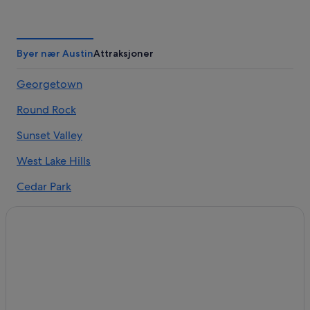
Byer nær Austin
Attraksjoner
Georgetown
Round Rock
Sunset Valley
West Lake Hills
Cedar Park
Del Valle
Manor
Buda
Spicewood