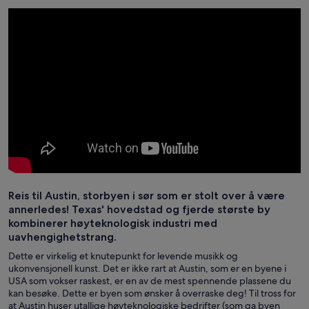
Reis til Austin, storbyen i sør som er stolt over å være
annerledes! Texas' hovedstad og fjerde største by
kombinerer høyteknologisk industri med
uavhengighetstrang.
Dette er virkelig et knutepunkt for levende musikk og
ukonvensjonell kunst. Det er ikke rart at Austin, som er en byene i
USA som vokser raskest, er en av de mest spennende plassene du
kan besøke. Dette er byen som ønsker å overraske deg! Til tross for
at Austin huser utallige høyteknologiske bedrifter (som ga byen