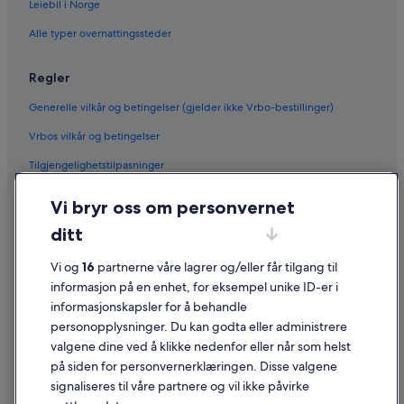
Leiebil i Norge
Alle typer overnattingssteder
Regler
Generelle vilkår og betingelser (gjelder ikke Vrbo-bestillinger)
Vrbos vilkår og betingelser
Tilgjengelighetstilpasninger
Personvern
Vi bryr oss om personvernet
Informasjonskapsler
ditt
Generelle vilkår for bruk av nettstedet
Vi og
16
partnerne våre lagrer og/eller får tilgang til
Juridisk informasjon / kontakt oss
informasjon på en enhet, for eksempel unike ID-er i
informasjonskapsler for å behandle
Retningslinjer for innhold og rapportering av innhold
personopplysninger. Du kan godta eller administrere
valgene dine ved å klikke nedenfor eller når som helst
Hjelp
på siden for personvernerklæringen. Disse valgene
Kontakt oss
signaliseres til våre partnere og vil ikke påvirke