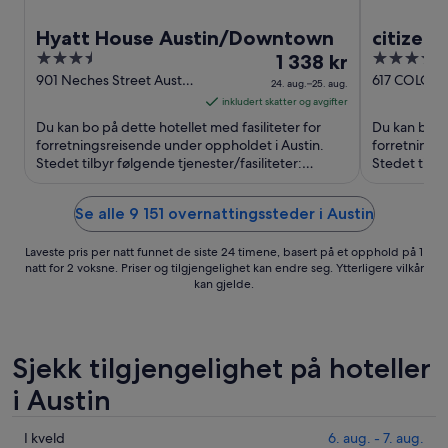
Hyatt House Austin/Downtown
citizen
3.5
Prisen
4
1 338 kr
out
er
out
901 Neches Street Austin
617 COLORA
24. aug.–25. aug.
TX
TX
of
1 338 kr
of
inkludert skatter og avgifter
5
per
5
Du kan bo på dette hotellet med fasiliteter for
Du kan bo på
natt
forretningsreisende under oppholdet i Austin.
forretnings
Stedet tilbyr følgende tjenester/fasiliteter:
fra
Stedet tilbyr
frokost (inkludert), ...
(inkludert), .
24.
aug.
Se alle 9 151 overnattingssteder i Austin
til
25.
Laveste pris per natt funnet de siste 24 timene, basert på et opphold på 1
aug.
natt for 2 voksne. Priser og tilgjengelighet kan endre seg. Ytterligere vilkår
kan gjelde.
Sjekk tilgjengelighet på hoteller
i Austin
Sjekk
I kveld
6. aug. - 7. aug.