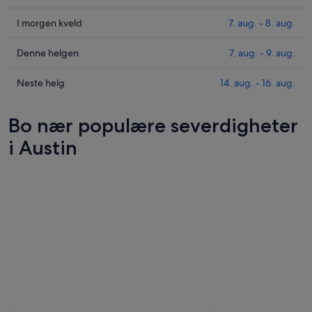
prisene
i
Sjekk
I morgen kveld
7. aug. - 8. aug.
Austin
prisene
for
i
Sjekk
Denne helgen
7. aug. - 9. aug.
i
Austin
prisene
kveld,
for
i
Sjekk
Neste helg
14. aug. - 16. aug.
6.
i
Austin
prisene
aug.
morgen
for
i
Bo nær populære severdigheter
-
kveld,
denne
Austin
7.
7.
helgen,
for
i Austin
aug.
aug.
7.
neste
-
aug.
helg,
8.
-
14.
aug.
9.
aug.
aug.
-
16.
aug.