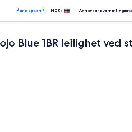
•
Åpne appen
NOK
Annonser overnattingsste
jo Blue 1BR leilighet ved s
Utendørsba