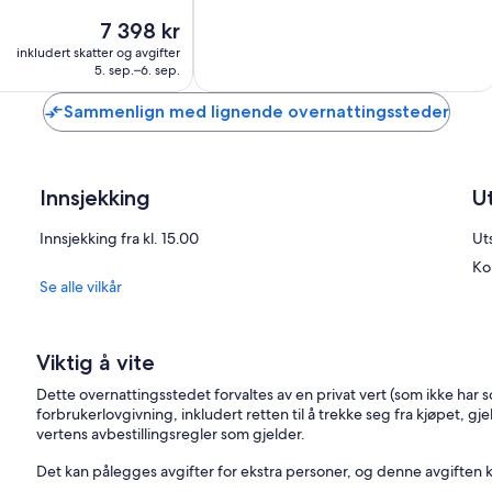
24
Prisen
7 398 kr
anmeldelser
er
inkludert skatter og avgifter
7 398 kr
5. sep.–6. sep.
Sammenlign med lignende overnattingssteder
Innsjekking
U
Innsjekking fra kl. 15.00
Uts
Ko
Se alle vilkår
Viktig å vite
Dette overnattingsstedet forvaltes av en privat vert (som ikke har 
forbrukerlovgivning, inkludert retten til å trekke seg fra kjøpet, gje
vertens avbestillingsregler som gjelder.
Det kan pålegges avgifter for ekstra personer, og denne avgiften 