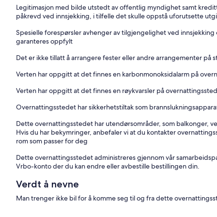
Legitimasjon med bilde utstedt av offentlig myndighet samt kredit
påkrevd ved innsjekking, i tilfelle det skulle oppstå uforutsette utgi
Spesielle forespørsler avhenger av tilgjengelighet ved innsjekking 
garanteres oppfylt
Det er ikke tillatt å arrangere fester eller andre arrangementer på 
Verten har oppgitt at det finnes en karbonmonoksidalarm på over
Verten har oppgitt at det finnes en røykvarsler på overnattingsste
Overnattingsstedet har sikkerhetstiltak som brannslukningsapparat
Dette overnattingsstedet har utendørsområder, som balkonger, ver
Hvis du har bekymringer, anbefaler vi at du kontakter overnattingss
rom som passer for deg
Dette overnattingsstedet administreres gjennom vår samarbeidspart
Vrbo-konto der du kan endre eller avbestille bestillingen din.
Verdt å nevne
Man trenger ikke bil for å komme seg til og fra dette overnattings