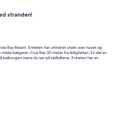
ved stranden!
ande Bay Resort. Enheten har uhindret utsikt over havet og
 milde bølgene i Cruz Bay 30 meter fra leiligheten. En del av
på balkongen mens du ser på seilbåtene. Enheten har en
 Studio Suite. Hvert alternativ har egen inngang for å
trommel og har aircondition.
tfritt stål. Det er en king size seng i master med eget bad i
lkonger, en ved havet og en utenfor master suite vendt mot
keringsplass kommer med to soverom og Master ett soverom
net har kjøleskap i full størrelse, blender, brødrister,
øy inkludert badehåndklær tilbys. I tillegg er iPod-
for din bruk.
arer og fergekaia. Når du ankommer fergen, ligger Grande