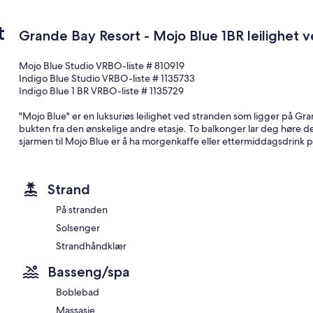
t
Grande Bay Resort - Mojo Blue 1BR leilighet 
Mojo Blue Studio VRBO-liste # 810919
Indigo Blue Studio VRBO-liste # 1135733
Indigo Blue 1 BR VRBO-liste # 1135729
"Mojo Blue" er en luksuriøs leilighet ved stranden som ligger på Gr
bukten fra den ønskelige andre etasje. To balkonger lar deg høre de
sjarmen til Mojo Blue er å ha morgenkaffe eller ettermiddagsdrink 
lockout-funksjon og kan leies som en 2BR, 1BR Master Suite eller 1BR
imøtekomme familier eller par. Begge sider har vaskemaskin / tørke
Strand
Master 1-roms suite har et komplett kjøkken med granittbenker og rus
granitt og flislagt dusj. Stuen har en sovesofa med dronning. To ba
På stranden
en hage gir mulighet for utendørs glede. Et reservert dekket par
Solsenger
reservasjoner.
Strandhåndklær
En elektrisk grill ligger ved terrassen ved havet. Det komplette kjøkke
kaffetrakter, mikrobølgeovn og stekeovn i full størrelse. Alle senget
Basseng/spa
musikkhøyttalere, DVD-spillere, strandstoler og kjølere tilgjengelig 
Boblebad
Mojo Blue ligger mindre enn 5 minutters gange til restauranter, b
Massasje