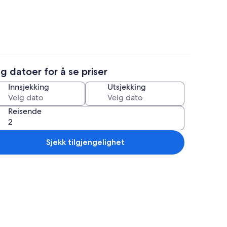
g datoer for å se priser
D-spiller og stereoanlegg
Utendørsbasseng
Innsjekking
Utsjekking
Reisende
Sjekk tilgjengelighet