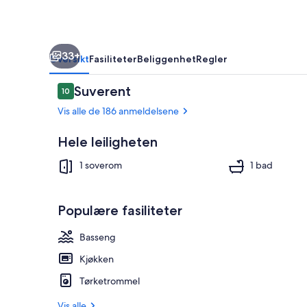
leilighet
ved
stranden!
33+
Oversikt
Fasiliteter
Beliggenhet
Regler
Anmeldelser
Suverent
10
10 av 10 –
Vis alle de 186 anmeldelsene
Hele leiligheten
På stranden,
1 soverom
1 bad
Populære fasiliteter
Basseng
Kjøkken
Tørketrommel
Vis alle