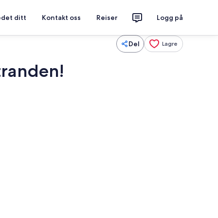
det ditt
Kontakt oss
Reiser
Logg på
Del
Lagre
tranden!
sseng
Utendørsservering