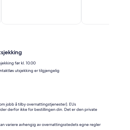
Suverent,
Suverent,
Cruz
14
73
Bay
anmeldelser
anmeldelser
tsjekking
jekking før kl. 10.00
ntaktløs utsjekking er tilgjengelig
som jobb å tilby overnattingstjenester). EUs
lder derfor ikke for bestillingen din. Det er den private
kan variere avhengig av overnattingsstedets egne regler