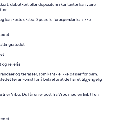
tkort, debetkort eller depositum i kontanter kan være
fter
og kan koste ekstra. Spesielle forespørsler kan ikke
stedet
nattingsstedet
det
 og reilelås
andaer og terrasser, som kanskje ikke passer for barn.
tedet før ankomst for å bekrefte at de har et tilgjengelig
ner Vrbo. Du får en e-post fra Vrbo med en link til en
stedet