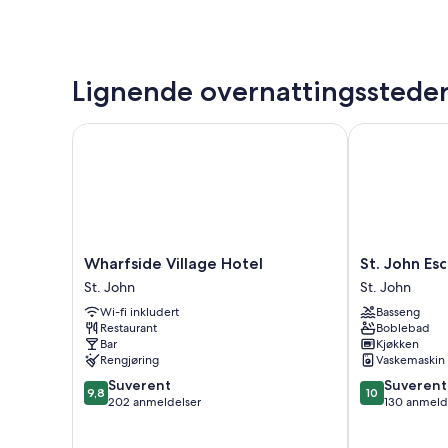
Lignende overnattingsstede
Wharfside Village Hotel
St. John Esca
Wharfside
St.
Wharfside Village Hotel
St. John E
Village
John
St. John
St. John
Hotel
Escape
Wi-fi inkludert
Basseng
St.
4-
Restaurant
Boblebad
John
304
Bar
Kjøkken
St.
Rengjøring
Vaskemaskin
John
9.8
10.0
Suverent
Suverent
9,8
10
av
av
202 anmeldelser
130 anmeld
10,
10,
Suverent,
Suverent,