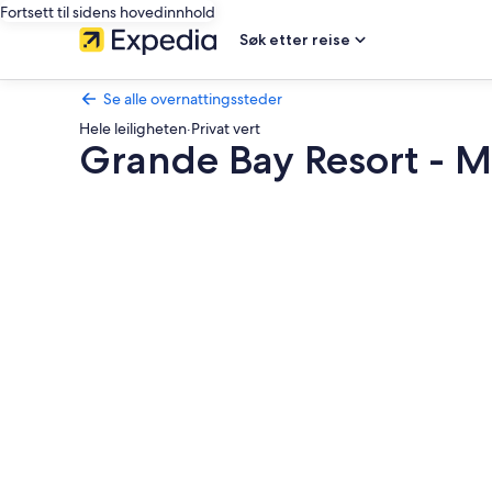
Fortsett til sidens hovedinnhold
Søk etter reise
Se alle overnattingssteder
Hele leiligheten
·
Privat vert
Grande Bay Resort - Mo
Bildegalleri
av
Grande
Bay
Resort
-
Mojo
Blue
1BR