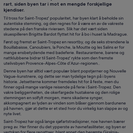
rart, siden byen tar i mot en mengde forskjellige
kjendiser.
Til tross for Saint-Tropez' popularitet, har byen klart å beholde sin
autentiske stemning, og den regnes for å være en av de vakreste
stedene på den franske rivieraen. Slik har det vært siden
skuespilleren Brigitte Bardot flyttet hit for å bo i huset la Madrague.
Først og fremst er Saint-Tropez en resortby, og de seks strendene la
Bouillabaisse, Canoubiers, la Ponche, la Moutte og les Salins er for
mange ensbetydende med badeferie. Restaurantene, barene og
nattklubbene bidrar til Saint-Tropez' rykte som den fremste
utelivsbyen Provence-Alpes-Côte d’Azur-regionen..
Denne byen har alltid vært populær blant popstjerner og Nouvelle
Vague-kunstnere, og dette ser man tydelige tegn på i byens
historie. Jetsetterne kommer fremdeles hit for å feste, men du
finner også mange vanlige reisende på ferie i Saint-Tropez. Den
vakre beliggenheten, de okerfargede hustakene og den rolige
stemningen en solfylt morgen, mens sikadene synger,
akkompagnert av lyden av vinden som blåser gjennom bardunene
på havnen, gjør at dette er et sted hvor du virkelig kan slappe av og
nyte livet.
Saint-Tropez har også lange sjøfartstradisjoner, noe havnen bærer
preg av. Her finner du det ypperste av havnefasiliteter, og byen er
vertskap for flere regattaer, blant annet den berømte Giralgia-