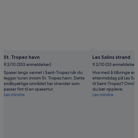
-
aug.
10.
-
aug.
16.
aug.
St. Tropez havn
Les Salins strand
9.2/10 (353 anmeldelser)
9.2/10 (33 anmeldelser)
Spaser langs vannet i Saint-Tropez når du
Hva med å tilbringe en
legger turen innom St. Tropez havn. Dette
ettermiddag på Les Sali
småbyaktige området har strender som
til Saint-Tropez? Område
passer fint til en spasertur.
du bør oppleve.
Les mindre
Les mindre