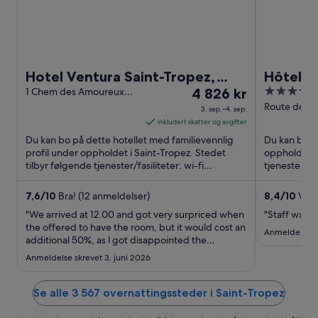
Hotel Ventura Saint-Tropez,
Hôtel L
Prisen
5
Tapestry Collection By Hilton
1 Chem des Amoureux
4 826 kr
Tropez
Saint-Tropez Var
er
out
Route de Tah
3. sep.–4. sep.
Tropez Var
4 826 kr
of
inkludert skatter og avgifter
per
5
Du kan bo på dette hotellet med familievennlig
Du kan bo på
natt
profil under oppholdet i Saint-Tropez. Stedet
oppholdet i 
tilbyr følgende tjenester/fasiliteter: wi-fi
fra
tjenester/fas
(inkludert), 2 strandbarer ...
(inkludert) ..
3.
sep.
7,6
/
10
Bra! (12 anmeldelser)
8,4
/
10
Veld
til
"We arrived at 12.00 and got very surpriced when
"Staff was g
4.
the offered to have the room, but it would cost an
Anmeldelse sk
additional 50%, as l got disappointed the
sep.
updated the offer to 100 euro. I dont think this is
Anmeldelse skrevet 3. juni 2026
good customer service."
Se alle 3 567 overnattingssteder i Saint-Tropez