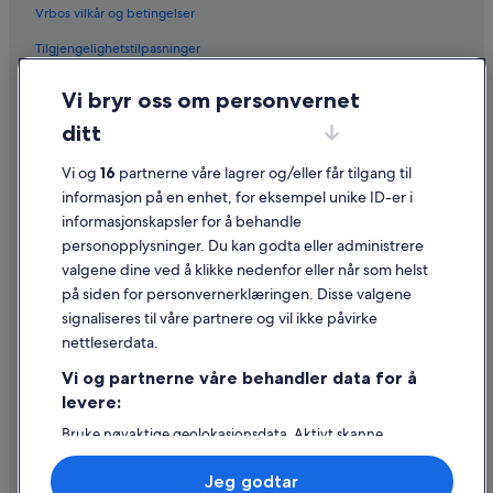
Vrbos vilkår og betingelser
Tilgjengelighetstilpasninger
Personvern
Vi bryr oss om personvernet
Informasjonskapsler
ditt
Generelle vilkår for bruk av nettstedet
Vi og
16
partnerne våre lagrer og/eller får tilgang til
Juridisk informasjon / kontakt oss
informasjon på en enhet, for eksempel unike ID-er i
informasjonskapsler for å behandle
Retningslinjer for innhold og rapportering av innhold
personopplysninger. Du kan godta eller administrere
valgene dine ved å klikke nedenfor eller når som helst
Hjelp
på siden for personvernerklæringen. Disse valgene
Kontakt oss
signaliseres til våre partnere og vil ikke påvirke
nettleserdata.
Avbestille eller endre bestillingen
Vi og partnerne våre behandler data for å
Refusjonsprosessen og tidsrammer for refusjon
levere:
Å bestille flyreise med et tilgodebeløp
Bruke nøyaktige geolokasjonsdata. Aktivt skanne
enhetsegenskaper for identifikasjon. Lagre og/eller få
Internasjonale reisedokumenter
tilgang til informasjon på en enhet. Personlig tilpasset
Jeg godtar
annonsering og innhold, annonsering- og