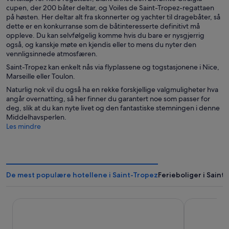
cupen, der 200 båter deltar, og Voiles de Saint-Tropez-regattaen
på høsten. Her deltar alt fra skonnerter og yachter til dragebåter, så
dette er en konkurranse som de båtinteresserte definitivt må
oppleve. Du kan selvfølgelig komme hvis du bare er nysgjerrig
også, og kanskje møte en kjendis eller to mens du nyter den
vennligsinnede atmosfæren.
Saint-Tropez kan enkelt nås via flyplassene og togstasjonene i Nice,
Marseille eller Toulon.
Naturlig nok vil du også ha en rekke forskjellige valgmuligheter hva
angår overnatting, så her finner du garantert noe som passer for
deg, slik at du kan nyte livet og den fantastiske stemningen i denne
Middelhavsperlen.
Les mindre
De mest populære hotellene i Saint-Tropez
Ferieboliger i Saint
Hotel Ventura Saint-Tropez, Tapestry Collection By Hilton
Hôtel La Ma