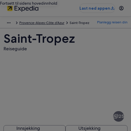
Fortsett til sidens hovedinnhold
Last ned appen
Planlegg reisen din
Provence-Alpes-Côte d'Azur
Saint-Tropez
Saint-Tropez
Reiseguide
Bilder
av
Saint-
25
Tropez
Innsjekking
Utsjekking