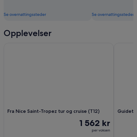
Se overnattingssteder
Se overnattingssteder
Opplevelser
Fra Nice Saint-Tropez tur og cruise (T12)
Guidet van
Fra Nice Saint-Tropez tur og cruise (T12)
Guidet v
1 562 kr
per voksen