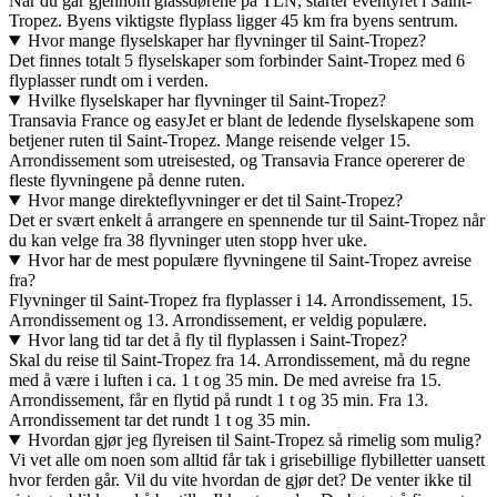
Når du går gjennom glassdørene på TLN, starter eventyret i Saint-
Tropez. Byens viktigste flyplass ligger 45 km fra byens sentrum.
Hvor mange flyselskaper har flyvninger til Saint-Tropez?
Det finnes totalt 5 flyselskaper som forbinder Saint-Tropez med 6
flyplasser rundt om i verden.
Hvilke flyselskaper har flyvninger til Saint-Tropez?
Transavia France og easyJet er blant de ledende flyselskapene som
betjener ruten til Saint-Tropez. Mange reisende velger 15.
Arrondissement som utreisested, og Transavia France opererer de
fleste flyvningene på denne ruten.
Hvor mange direkteflyvninger er det til Saint-Tropez?
Det er svært enkelt å arrangere en spennende tur til Saint-Tropez når
du kan velge fra 38 flyvninger uten stopp hver uke.
Hvor har de mest populære flyvningene til Saint-Tropez avreise
fra?
Flyvninger til Saint-Tropez fra flyplasser i 14. Arrondissement, 15.
Arrondissement og 13. Arrondissement, er veldig populære.
Hvor lang tid tar det å fly til flyplassen i Saint-Tropez?
Skal du reise til Saint-Tropez fra 14. Arrondissement, må du regne
med å være i luften i ca. 1 t og 35 min. De med avreise fra 15.
Arrondissement, får en flytid på rundt 1 t og 35 min. Fra 13.
Arrondissement tar det rundt 1 t og 35 min.
Hvordan gjør jeg flyreisen til Saint-Tropez så rimelig som mulig?
Vi vet alle om noen som alltid får tak i grisebillige flybilletter uansett
hvor ferden går. Vil du vite hvordan de gjør det? De venter ikke til