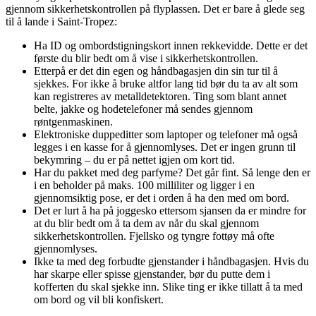
gjennom sikkerhetskontrollen på flyplassen. Det er bare å glede seg
til å lande i Saint-Tropez:
Ha ID og ombordstigningskort innen rekkevidde. Dette er det
første du blir bedt om å vise i sikkerhetskontrollen.
Etterpå er det din egen og håndbagasjen din sin tur til å
sjekkes. For ikke å bruke altfor lang tid bør du ta av alt som
kan registreres av metalldetektoren. Ting som blant annet
belte, jakke og hodetelefoner må sendes gjennom
røntgenmaskinen.
Elektroniske duppeditter som laptoper og telefoner må også
legges i en kasse for å gjennomlyses. Det er ingen grunn til
bekymring – du er på nettet igjen om kort tid.
Har du pakket med deg parfyme? Det går fint. Så lenge den er
i en beholder på maks. 100 milliliter og ligger i en
gjennomsiktig pose, er det i orden å ha den med om bord.
Det er lurt å ha på joggesko ettersom sjansen da er mindre for
at du blir bedt om å ta dem av når du skal gjennom
sikkerhetskontrollen. Fjellsko og tyngre fottøy må ofte
gjennomlyses.
Ikke ta med deg forbudte gjenstander i håndbagasjen. Hvis du
har skarpe eller spisse gjenstander, bør du putte dem i
kofferten du skal sjekke inn. Slike ting er ikke tillatt å ta med
om bord og vil bli konfiskert.