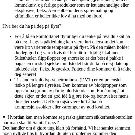
lommekniv, og farlige produkter som er lett antennelige eller
eksplosive, f.eks. Aerosolbeholdere, spraymaling og
giftmidler, er heller ikke lov å ha med om bord.
Hva bør du ha på deg på flyet?
For å få en komfortabel flytur bør du tenke på hva du skal ha
på deg. Lagvis påkledning kan være lurt ettersom det kan
være litt varierende temperatur på flyet. På den måten holder
du deg god og varm hvis det blir litt for kjølig i kabinen.
Stiletthæler, flippflopper og snøresko er det best å pakke i
bagasjen du skal sjekke inn. Istedet bør du ta på deg flate og
lukkede sko, f.eks. Joggesko. Føttene dine kommer til å takke
deg senere!
Tilstanden kalt dyp venetrombose (DVT) er en potensiell
risiko på lengre flyreiser. Den kommer av blodpropper som
oppstår på grunn av dårlig blodsirkulasjon. For å unngå at
dette skjer, er det en god idé å gjøre fot- og benøvelser mens
du sitter i setet. Det kan også være lurt å ha på
kompresjonssokker eller -strømper av god kvalitet.
Hvordan kan man komme seg raskt gjennom sikkerhetskontrollen
når man skal til Saint-Tropez?
Det handler om å gjøre ting klart på forhånd. Vi har samlet sammen
noen nyttige tips til hvordan du uten problemer kommer deg