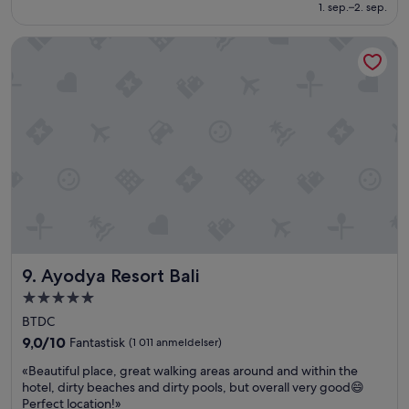
618 kr
1. sep.–2. sep.
i
u
a
s
Ayodya Resort Bali
f
s
u
å
e
e
s
r
o
d
l
e
o
t
d
k
e
v
u
a
n
l
a
i
n
t
o
e
Ayodya Resort Bali
9. Ayodya Resort Bali
c
t
h
e
Overnattingssted
e
n
med
BTDC
,
p
5.0
e
9.0
å
9,0/10
Fantastisk
(1 011 anmeldelser)
stjerner
l
av
s
«
«Beautiful place, great walking areas around and within the
e
10,
t
B
hotel, dirty beaches and dirty pools, but overall very good😄
g
Fantastisk,
r
e
Perfect location!»
i
(1 011
a