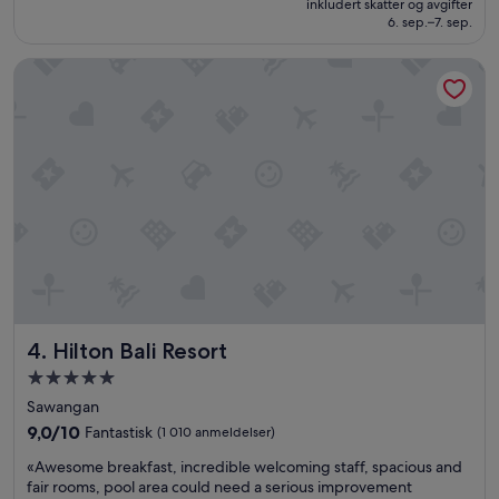
inkludert skatter og avgifter
o
1 858 kr
6. sep.–7. sep.
o
d
Hilton Bali Resort
v
a
l
u
e
f
o
r
m
o
n
e
y
.
Hilton Bali Resort
4. Hilton Bali Resort
T
h
Overnattingssted
e
med
Sawangan
s
5.0
e
9.0
9,0/10
Fantastisk
(1 010 anmeldelser)
stjerner
r
av
«
«Awesome breakfast, incredible welcoming staff, spacious and
v
10,
A
fair rooms, pool area could need a serious improvement
i
Fantastisk,