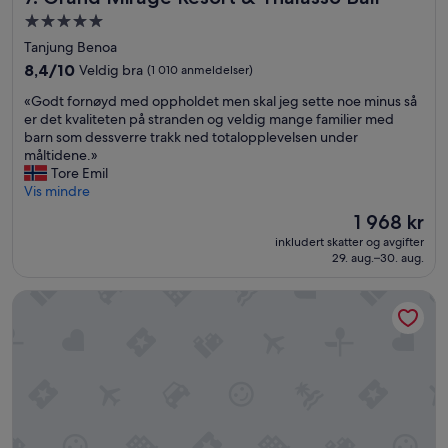
n
Overnattingssted
e
med
Tanjung Benoa
e
5.0
d
8.4
8,4/10
Veldig bra
(1 010 anmeldelser)
a
stjerner
av
«
«Godt fornøyd med oppholdet men skal jeg sette noe minus så
s
10,
G
er det kvaliteten på stranden og veldig mange familier med
e
Veldig
o
barn som dessverre trakk ned totalopplevelsen under
r
bra,
d
måltidene.»
i
(1 010
t
Tore Emil
o
anmeldelser)
f
Vis mindre
u
o
s
Prisen
1 968 kr
r
i
er
inkludert skatter og avgifter
n
m
1 968 kr
29. aug.–30. aug.
ø
p
y
r
Lombok Souls
d
o
m
v
e
e
d
m
o
e
p
n
p
t
h
t
o
h