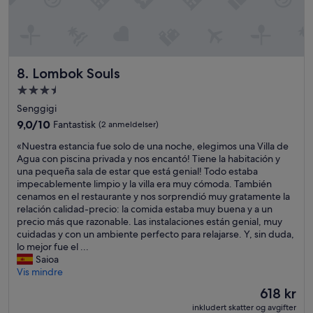
l
o
d
u
e
g
t
h
m
.
Lombok Souls
8. Lombok Souls
e
»
n
Overnattingssted
s
med
Senggigi
k
3.5
a
9.0
9,0/10
Fantastisk
(2 anmeldelser)
stjerner
l
av
«
«Nuestra estancia fue solo de una noche, elegimos una Villa de
j
10,
N
Agua con piscina privada y nos encantó! Tiene la habitación y
e
Fantastisk,
u
una pequeña sala de estar que está genial! Todo estaba
g
(2
e
impecablemente limpio y la villa era muy cómoda. También
s
anmeldelser)
s
cenamos en el restaurante y nos sorprendió muy gratamente la
e
t
relación calidad-precio: la comida estaba muy buena y a un
t
r
precio más que razonable. Las instalaciones están genial, muy
t
a
cuidadas y con un ambiente perfecto para relajarse. Y, sin duda,
e
e
lo mejor fue el ...
n
s
Saioa
o
t
Vis mindre
e
a
m
Prisen
618 kr
n
i
er
inkludert skatter og avgifter
c
n