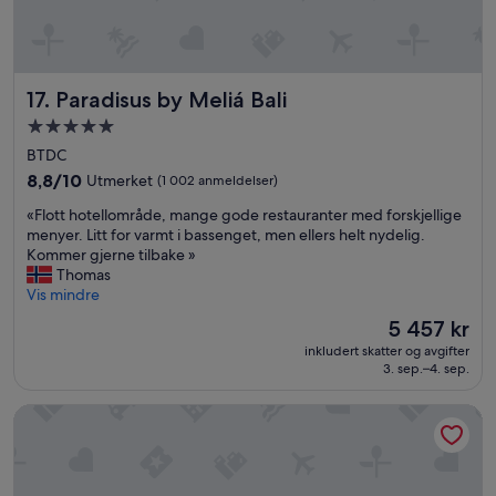
t
n
a
d
m
l
e
y
n
k
Paradisus by Meliá Bali
17. Paradisus by Meliá Bali
t
i
Overnattingssted
e
n
med
l
d
BTDC
a
a
5.0
8.8
8,8/10
Utmerket
(1 002 anmeldelser)
r
n
stjerner
av
e
d
«
«Flott hotellområde, mange gode restauranter med forskjellige
10,
l
h
F
menyer. Litt for varmt i bassenget, men ellers helt nydelig.
Utmerket,
a
e
l
Kommer gjerne tilbake »
(1 002
c
l
o
Thomas
anmeldelser)
i
p
t
Vis mindre
ó
f
t
Prisen
5 457 kr
n
u
h
er
c
l
inkludert skatter og avgifter
o
5 457 kr
3. sep.–4. sep.
a
.
t
l
T
e
i
h
Maya Ubud Resort and Spa
l
d
e
l
a
f
o
d
o
m
-
o
r