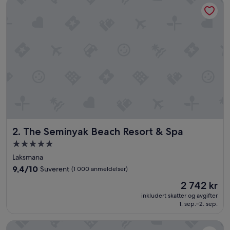
The Seminyak Beach Resort & Spa
Suverent,
(95
anmeldelser)
The Seminyak Beach Resort & Spa
2. The Seminyak Beach Resort & Spa
Overnattingssted
med
Laksmana
5.0
9.4
9,4/10
Suverent
(1 000 anmeldelser)
stjerner
av
Prisen
2 742 kr
10,
er
Suverent,
inkludert skatter og avgifter
2 742 kr
1. sep.–2. sep.
(1 000
anmeldelser)
Conrad Bali