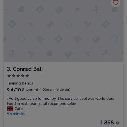
Conrad Bali
3. Conrad Bali
Overnattingssted
med
Tanjung Benoa
5.0
9.4
9,4/10
Suverent
(1 006 anmeldelser)
stjerner
av
«
«Vert good value for money. The service level was world class.
10,
V
Food in restaurants not recomendsble»
Suverent,
e
Cato
(1 006
r
Vis mindre
anmeldelser)
t
Prisen
1 858 kr
g
er