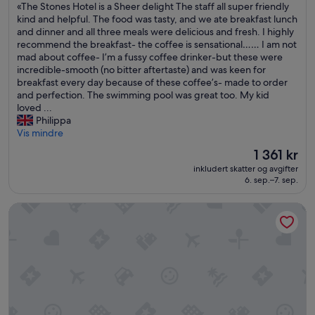
.
«
«The Stones Hotel is a Sheer delight The staff all super friendly
10,
T
T
kind and helpful. The food was tasty, and we ate breakfast lunch
Fantastisk,
a
h
and dinner and all three meals were delicious and fresh. I highly
(157
m
e
recommend the breakfast- the coffee is sensational…… I am not
anmeldelser)
b
S
mad about coffee- I’m a fussy coffee drinker-but these were
i
t
incredible-smooth (no bitter aftertaste) and was keen for
é
o
breakfast every day because of these coffee’s- made to order
n
n
and perfection. The swimming pool was great too. My kid
c
e
loved ...
e
s
Philippa
n
H
Vis mindre
a
o
Prisen
1 361 kr
m
t
er
inkludert skatter og avgifter
o
e
1 361 kr
6. sep.–7. sep.
s
l
e
i
n
Ayung Resort Ubud
s
e
a
l
S
r
h
e
e
s
e
t
r
a
d
u
e