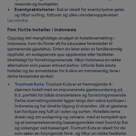
i
r
reisende og budsjetter.
n
-
Eventyraktiviteter:
Bali er ideelt for eventyrlystne sjeler,
g
b
og tilbyr surfing, fotturer og ulike utendørsopplevelser.
.
u
Les mindre
D
t
e
Finn flotte hoteller i Indonesia
t
n
h
Oppdag det mangfoldige utvalget av hotellovernatting i
n
e
Indonesia, hvor du finner alt fra luksuriøse feriesteder til
e
s
sjarmerende gjestehus. Enten du leter etter et familievennlig
b
e
opphold, en avslappende spa-opplevelse eller fasiliteter
u
w
tilrettelagt for forretningsreisende, tilbyr Indonesia en rekke
r
e
alternativer som passer ethvert behov. Utforsk Balis beste
d
r
hoteller og les anmeldelser for å sikre en minneverdig ferie i
e
e
dette fantastiske øyriket.
v
i
æ
Truntum Kuta:
Truntum Kuta er et fremragende 4-
n
r
stjerners hotell med en imponerende gjestevurdering på
c
t
8,6, perfekt for både strandelskere og forretningsreisende.
r
i
Dette overnattingsstedet ligger langs den vakre kystlinjen i
e
v
Indonesia og har direkte tilgang til stranden, slik at gjestene
d
o
kan fordype seg fullt ut i solen og surfen. Hotellets tema
i
k
dreier seg om avslapning og velvære, med et komplett spa
b
s
og et bemerkelsesverdig bassengområde med SwimUp Bar
l
e
og solsenger ved bassenget. Truntum Kuta er ideelt for de
e
n
som søker en foryngende ferie, og tilbyr en rekke fasiliteter
-