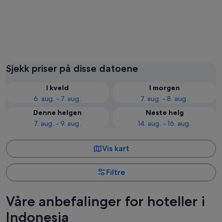
Canggu
Ubud
Sjekk priser på disse datoene
I kveld
I morgen
6. aug. - 7. aug.
7. aug. - 8. aug.
Denne helgen
Neste helg
7. aug. - 9. aug.
14. aug. - 16. aug.
Vis kart
Filtre
Våre anbefalinger for hoteller i
Indonesia