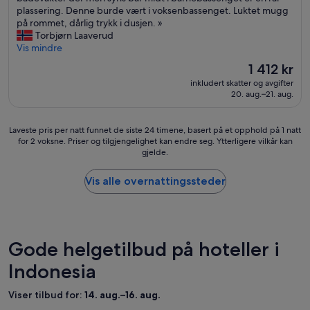
r
á
r
l
a
plassering. Denne burde vært i voksenbassenget. Luktet mugg
t
(1 003
v
n
e
l
m
på rommet, dårlig trykk i dusjen. »
e
anmeldelser)
e
g
s
e
i
Torbjørn Laaverud
r
n
e
h
r
l
Vis mindre
p
t
n
.
s
i
å
n
i
I
h
Prisen
1 412 kr
e
h
i
a
h
e
er
inkludert skatter og avgifter
h
o
n
l
i
l
1 412 kr
20. aug.–21. aug.
o
t
g
,
g
t
t
e
.
m
h
n
e
l
»
u
l
y
Laveste
Laveste pris per natt funnet de siste 24 timene, basert på et opphold på 1 natt
l
l
y
y
d
for 2 voksne. Priser og tilgjengelighet kan endre seg. Ytterligere vilkår kan
pris
l
e
c
r
e
gjelde.
per
m
t
u
e
l
natt
e
.
i
c
i
funnet
Vis alle overnattingssteder
d
V
d
o
g
de
t
e
a
m
.
siste
o
l
d
m
K
24
b
d
a
e
o
timene,
a
i
s
n
m
basert
Gode helgetilbud på hoteller i
r
g
y
d
m
på
n
f
c
t
e
Indonesia
et
e
i
o
h
r
opphold
b
n
n
e
g
på
Viser tilbud for:
14. aug.–16. aug.
a
t
u
b
j
1
s