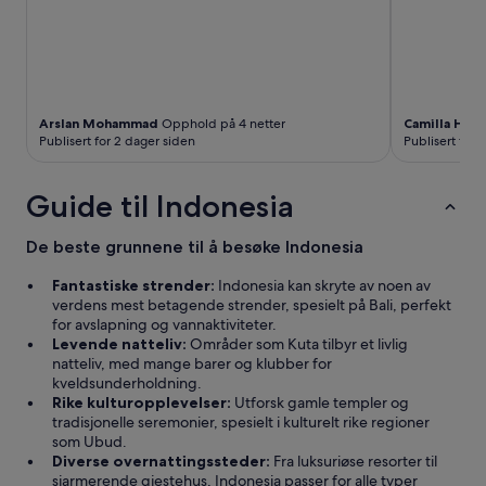
n
e
f
e
e
e
b
l
e
a
-
s
.
I
s
.
’
e
Arslan Mohammad
Opphold på 4 netter
Camilla Hol
.
m
n
Publisert for 2 dager siden
Publisert for 
a
g
f
e
u
t
Guide til Indonesia
s
e
s
r
y
De beste grunnene til å besøke Indonesia
e
c
n
o
Fantastiske strender:
Indonesia kan skryte av noen av
r
f
verdens mest betagende strender, spesielt på Bali, perfekt
a
f
for avslapning og vannaktiviteter.
r
e
Levende natteliv:
Områder som Kuta tilbyr et livlig
p
e
natteliv, med mange barer og klubber for
l
d
kveldsunderholdning.
a
r
Rike kulturopplevelser:
Utforsk gamle templer og
s
i
tradisjonelle seremonier, spesielt i kulturelt rike regioner
s
n
som Ubud.
e
k
Diverse overnattingssteder:
Fra luksuriøse resorter til
r
e
sjarmerende gjestehus, Indonesia passer for alle typer