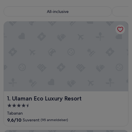
All-inclusive
Ulaman Eco Luxury Resort
Ulaman Eco Luxury Resort
1. Ulaman Eco Luxury Resort
Overnattingssted
med
Tabanan
4.5
9.6
9,6/10
Suverent
(95 anmeldelser)
stjerner
av
10,