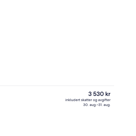
er: frokost, lunsj og middag serveres
Utendørsbasseng, bassengparasoller 
Den
3 530 kr
nåværende
inkludert skatter og avgifter
prisen
30. aug.–31. aug.
Lobby
er
3 530 kr