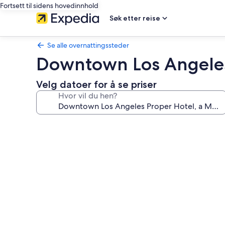
Fortsett til sidens hovedinnhold
Søk etter reise
Se alle overnattingssteder
Downtown Los Angeles
Velg datoer for å se priser
Hvor vil du hen?
Bildegalleri
av
Downtown
Los
Angeles
Proper
Hotel,