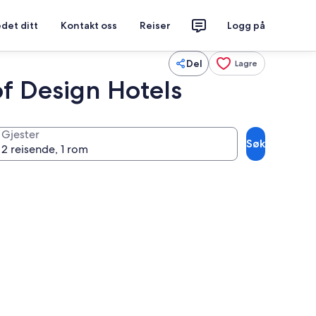
det ditt
Kontakt oss
Reiser
Logg på
Del
Lagre
f Design Hotels
Gjester
Søk