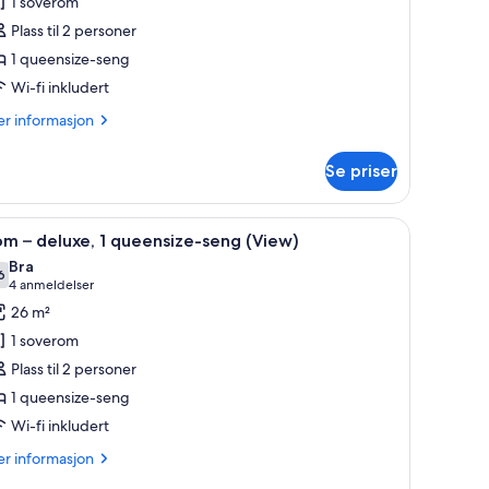
1 soverom
Plass til 2 personer
eluxe,
1 queensize-seng
Wi-fi inkludert
ueensize-
eng
er
r informasjon
formasjon
m
Se priser
om
luxe,
 topp kvalitet
pne
Italienske Frette-laken og sengetøy av topp k
6
m – deluxe, 1 queensize-seng (View)
le
eensize-
Bra
ng
ildene
6
,6 av 10
(4
4 anmeldelser
v
anmeldelser)
26 m²
om
1 soverom
Plass til 2 personer
eluxe,
1 queensize-seng
Wi-fi inkludert
ueensize-
eng
er
r informasjon
View)
formasjon