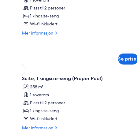
av
(View)
Suite
Plass til 2 personer
–
1 kingsize-seng
premier,
Wi-fi inkludert
1
Mer
Mer informasjon
kingsize-
informasjon
seng,
om
Suite
hjørnerom
–
Se prise
premier,
1
kingsize-
Åpne
Utendørsbasseng, bassengparas
seng,
9
Suite, 1 kingsize-seng (Proper Pool)
alle
hjørnerom
258 m²
bildene
1 soverom
av
Suite,
Plass til 2 personer
1
1 kingsize-seng
kingsize-
Wi-fi inkludert
seng
Mer
Mer informasjon
(Proper
informasjon