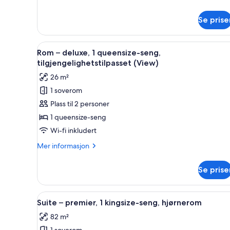
om
Rom
Se prise
–
deluxe,
2
Åpne
Byutsikt
queensize-
6
Rom – deluxe, 1 queensize-seng,
alle
senger
tilgjengelighetstilpasset (View)
bildene
26 m²
av
1 soverom
Rom
Plass til 2 personer
–
deluxe,
1 queensize-seng
1
Wi-fi inkludert
queensize-
Mer
Mer informasjon
seng,
informasjon
tilgjengelighetstilpasset
om
Se prise
Rom
(View)
–
deluxe,
Åpne
Italienske Frette-laken og sen
14
1
Suite – premier, 1 kingsize-seng, hjørnerom
alle
queensize-
82 m²
seng,
bildene
tilgjengelighetstilpasset
1 soverom