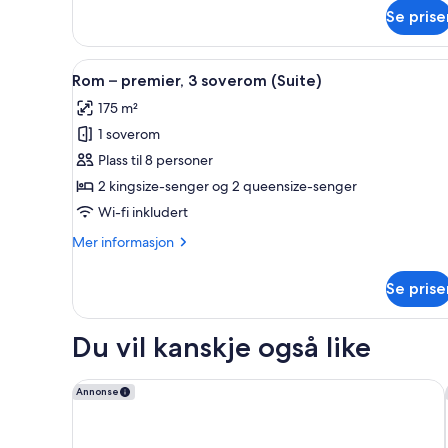
Pool)
om
Se prise
Suite,
1
kingsize-
Åpne
Italienske Frette-laken og sen
7
seng
Rom – premier, 3 soverom (Suite)
alle
(Proper
175 m²
Pool)
bildene
1 soverom
av
Rom
Plass til 8 personer
–
2 kingsize-senger og 2 queensize-senger
premier,
Wi-fi inkludert
3
Mer
Mer informasjon
soverom
informasjon
(Suite)
om
Se prise
Rom
–
premier,
Du vil kanskje også like
3
soverom
(Suite)
The Hollywood Grande, Autograph Collection
Annonse