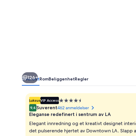
a
Member
of
Design
Hotels
126+
Oversikt
Rom
Beliggenhet
Regler
Overnattingssted
Luksus
VIP Access
med
Suverent
462 anmeldelser
9,4
4.5
Eleganse redefinert i sentrum av LA
stjerner
Elegant innredning og et kreativt designet inter
det pulserende hjertet av Downtown LA. Slapp av