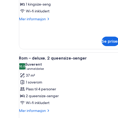
–
1 kingsize-seng
deluxe,
Wi-fi inkludert
1
Mer
Mer informasjon
kingsize-
informasjon
seng
om
Rom
–
Se prise
deluxe,
1
kingsize-
Åpne
Italienske Frette-laken og sen
seng
6
Rom – deluxe, 2 queensize-senger
alle
Suverent
bildene
10,0
10,0 av 10
(1
1 anmeldelse
av
anmeldelse)
37 m²
Rom
1 soverom
–
Plass til 4 personer
deluxe,
2 queensize-senger
2
Wi-fi inkludert
queensize-
senger
Mer
Mer informasjon
informasjon