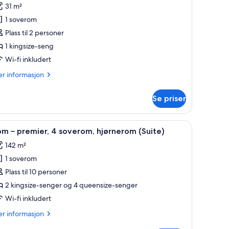
v
anmeldelse)
31 m²
om
1 soverom
Plass til 2 personer
remier,
1 kingsize-seng
Wi-fi inkludert
ingsize-
eng
er
r informasjon
View)
formasjon
m
Se priser
om
emier,
ke Frette-laken og sengetøy av topp kvalitet
pne
Italienske Frette-laken og sengetøy av topp k
7
m – premier, 4 soverom, hjørnerom (Suite)
le
ngsize-
142 m²
ng
ildene
iew)
1 soverom
v
om
Plass til 10 personer
2 kingsize-senger og 4 queensize-senger
remier,
Wi-fi inkludert
er
r informasjon
overom,
formasjon