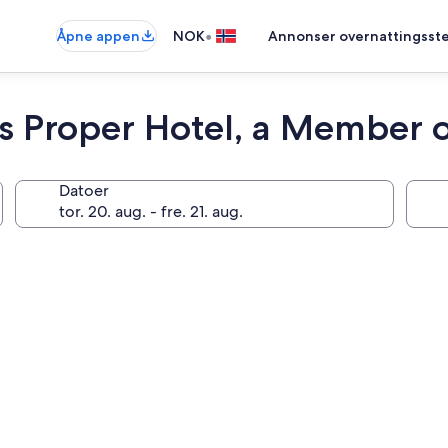
•
Åpne appen
NOK
Annonser overnattingsste
 Proper Hotel, a Member o
Datoer