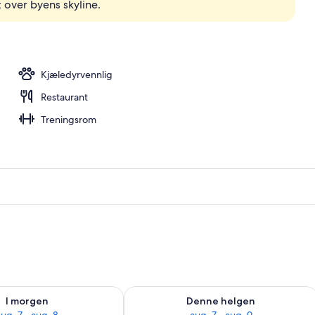
t over byens skyline.
Kjæledyrvennlig
Restaurant
Treningsrom
elighet for i morgen, aug. 7 - aug. 8
Sjekk tilgjengelighet for denne helgen
I morgen
Denne helgen
ug. 7 - aug. 8
aug. 7 - aug. 9