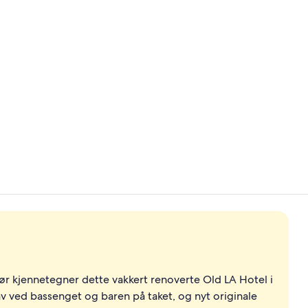
2 restaurant
Lobby
iør kjennetegner dette vakkert renoverte Old LA Hotel i
 ved bassenget og baren på taket, og nyt originale