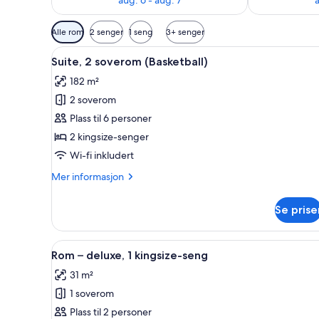
Tilgjengelige
Alle rom
2 senger
1 seng
3+ senger
filtre
Åpne
Italienske Frette-laken og sen
for
10
Suite, 2 soverom (Basketball)
alle
rom
182 m²
bildene
2 soverom
av
Suite,
Plass til 6 personer
2
2 kingsize-senger
soverom
Wi-fi inkludert
(Basketball)
Mer
Mer informasjon
informasjon
om
Se prise
Suite,
2
soverom
Åpne
Italienske Frette-laken og sen
4
(Basketball)
Rom – deluxe, 1 kingsize-seng
alle
31 m²
bildene
1 soverom
av
Rom
Plass til 2 personer