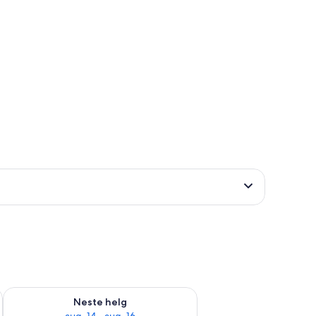
, aug. 7 - aug. 9
Sjekk tilgjengelighet for neste helg, aug. 14 - aug. 16
Neste helg
aug. 14 - aug. 16