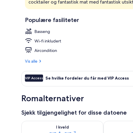
cocktailer og fantastisk mat med fantastisk utsik
Inngang
Populære fasiliteter
Basseng
Wi-fi inkludert
Aircondition
Vis alle
Se hvilke fordeler du får med VIP Access
VIP Access
Romalternativer
Sjekk tilgjengelighet for disse datoene
Sjekk tilgjengelighet for i kveld, aug. 6 - aug. 7
Sjekk tilgjeng
I kveld
aug. 6 - aug. 7
a