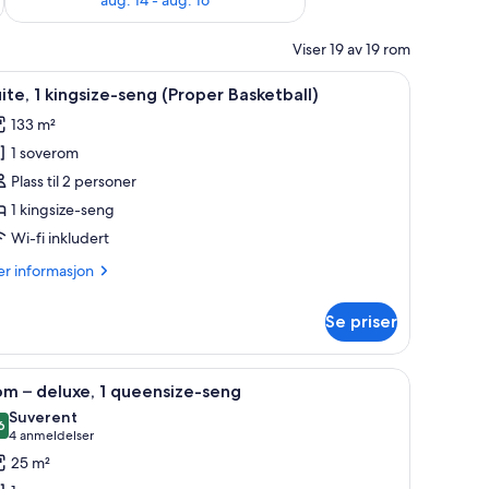
Viser 19 av 19 rom
g solsenger
pne
Italienske Frette-laken og sengetøy av topp k
9
ite, 1 kingsize-seng (Proper Basketball)
le
133 m²
ildene
1 soverom
v
ite,
Plass til 2 personer
1 kingsize-seng
ingsize-
Wi-fi inkludert
eng
er
r informasjon
Proper
formasjon
asketball)
m
Se priser
ite,
ngsize-
 topp kvalitet
pne
Italienske Frette-laken og sengetøy av topp k
6
ng
m – deluxe, 1 queensize-seng
le
roper
Suverent
sketball)
ildene
6
,6 av 10
(4
4 anmeldelser
v
anmeldelser)
25 m²
om