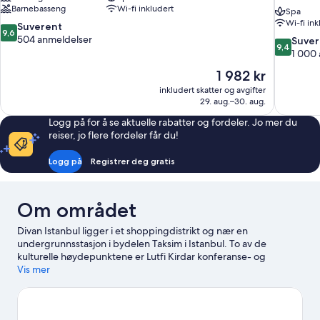
Barnebasseng
Wi-fi inkludert
Spa
Wi-fi ink
9.6
Suverent
9,6
av
504 anmeldelser
9.4
Suver
9,4
10,
av
1 000
Suverent,
10,
Prisen
1 982 kr
504
Suverent,
er
anmeldelser
inkludert skatter og avgifter
1 000
1 982 kr
29. aug.–30. aug.
anmeldels
Logg på for å se aktuelle rabatter og fordeler. Jo mer du
reiser, jo flere fordeler får du!
Logg på
Registrer deg gratis
Om området
Divan Istanbul ligger i et shoppingdistrikt og nær en
undergrunnsstasjon i bydelen Taksim i Istanbul. To av de
kulturelle høydepunktene er Lutfi Kirdar konferanse- og
utstillingssenter og Istanbul Statsteater, men hvis det er
Vis mer
shopping som står på planen, kan du ta turen til Istiklal-avenyen
eller Istanbul Cevahir kjøpe- og underholdningssenter. Taksim
torg og Dolmabahçe-palasset er to andre anbefalte steder å