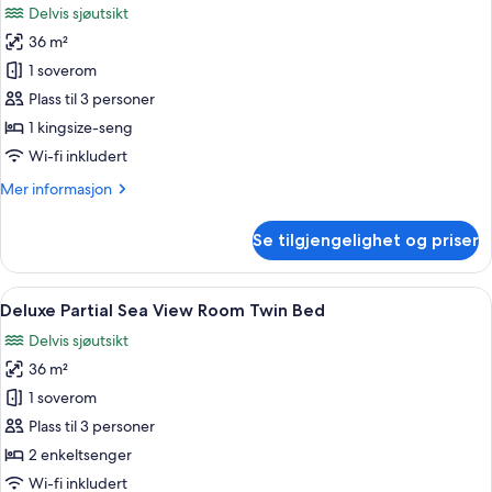
Delvis sjøutsikt
bildene
36 m²
av
Deluxe
1 soverom
Partial
Plass til 3 personer
Sea
1 kingsize-seng
View
Wi-fi inkludert
Room
Mer
Mer informasjon
King
informasjon
Bed
om
Se tilgjengelighet og priser
Deluxe
Partial
Sea
Åpne
Sengetøy i egyptisk bomull, sengetøy 
6
View
Deluxe Partial Sea View Room Twin Bed
alle
Room
Delvis sjøutsikt
King
bildene
Bed
36 m²
av
Deluxe
1 soverom
Partial
Plass til 3 personer
Sea
2 enkeltsenger
View
Wi-fi inkludert