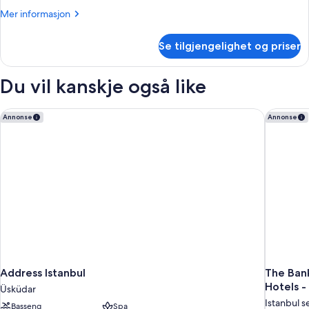
Mer
Mer informasjon
informasjon
om
Se tilgjengelighet og priser
Dobbeltrom
–
superior
Du vil kanskje også like
Address Istanbul
The Bank
Annonse
Annonse
Address Istanbul
The Bank
Hotels -
Üsküdar
Istanbul 
Basseng
Spa