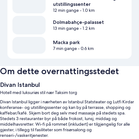
utstillingssenter
12 min gange
- 1.0 km
Dolmabahçe-palasset
13 min gange
- 1.2 km
Macka park
7 min gange
- 0.6 km
Om dette overnattingsstedet
Divan Istanbul
Hotell med luksuriøs stil nær Taksim torg
Divan Istanbul ligger i nærheten av Istanbul Statsteater og Lutfi Kirdar
konferanse- og utstillingssenter og kan by på terrasse, shopping og
kaffebar/kafé. Skjem bort deg selv med massasje på stedets spa.
Stedets 3 restauranter byr på både frokost, lunsj, middag og
middelhavsretter. Wi-fi på rommet (inkludert) er tilgjengelig for alle
gjester, i tillegg til fasiliteter som frisørsalong og
renseri-/vaskeritjenester.