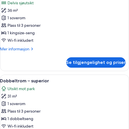
Delvis sjøutsikt
Bed
bildene
36 m²
av
Dobbeltrom
1 soverom
–
Plass til 3 personer
deluxe
1 kingsize-seng
Wi-fi inkludert
Mer
Mer informasjon
informasjon
om
Se tilgjengelighet og priser
Dobbeltrom
–
deluxe
Åpne
Sengetøy i egyptisk bomull, sengetøy 
5
Dobbeltrom – superior
alle
Utsikt mot park
bildene
31 m²
av
Dobbeltrom
1 soverom
–
Plass til 3 personer
superior
1 dobbeltseng
Wi-fi inkludert