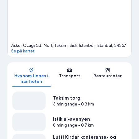
besøke.
Se vår reiseguide til Istanbul
Asker Ocagi Cd. No:1, Taksim, Sisli, Istanbul, Istanbul, 34367
Se på kartet
Kart
Hva som finnes i
Transport
Restauranter
nærheten
Taksim torg
3 min gange
- 0.3 km
Istiklal-avenyen
8 min gange
- 0.7 km
Lutfi Kirdar konferanse- og