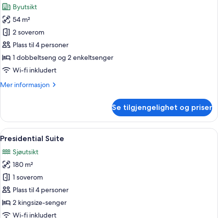
Byutsikt
bildene
54 m²
av
2
2 soverom
Bedroom
Plass til 4 personer
Family
1 dobbeltseng og 2 enkeltsenger
Room
Wi-fi inkludert
Mer
Mer informasjon
informasjon
om
Se tilgjengelighet og priser
2
Bedroom
Family
Åpne
Presidential Suite | Sengetøy i egypti
7
Room
Presidential Suite
alle
Sjøutsikt
bildene
180 m²
av
Presidential
1 soverom
Suite
Plass til 4 personer
2 kingsize-senger
Wi-fi inkludert