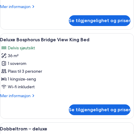
Room
Mer
Mer informasjon
Twin
informasjon
Bed
om
Se tilgjengelighet og priser
Deluxe
Partial
Sea
Åpne
Sengetøy i egyptisk bomull, sengetøy 
5
View
Deluxe Bosphorus Bridge View King Bed
alle
Room
Delvis sjøutsikt
Twin
bildene
Bed
36 m²
av
Deluxe
1 soverom
Bosphorus
Plass til 3 personer
Bridge
1 kingsize-seng
View
Wi-fi inkludert
King
Mer
Mer informasjon
Bed
informasjon
om
Se tilgjengelighet og priser
Deluxe
Bosphorus
Bridge
Åpne
Sengetøy i egyptisk bomull, sengetøy 
5
View
Dobbeltrom – deluxe
alle
King