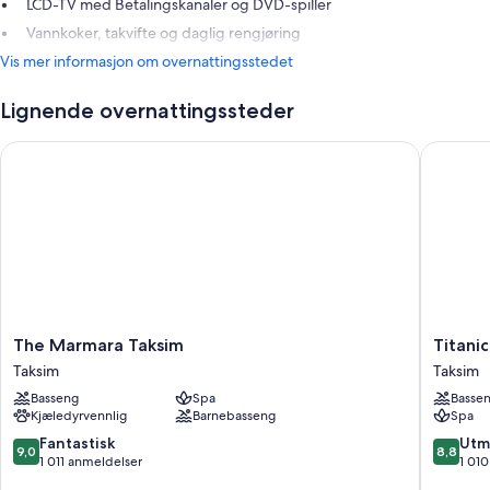
LCD-TV med Betalingskanaler og DVD-spiller
Vannkoker, takvifte og daglig rengjøring
Vis mer informasjon om overnattingsstedet
Lignende overnattingssteder
The Marmara Taksim
Titanic C
The
Titanic
The Marmara Taksim
Titanic
Marmara
City
Taksim
Taksim
Taksim
Taksim
Basseng
Spa
Basse
Taksim
Taksim
Kjæledyrvennlig
Barnebasseng
Spa
9.0
8.8
Fantastisk
Utm
9,0
8,8
av
av
1 011 anmeldelser
1 01
10,
10,