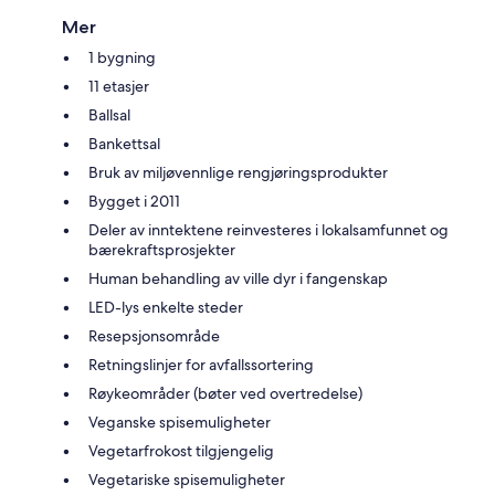
Mer
1 bygning
11 etasjer
Ballsal
Bankettsal
Bruk av miljøvennlige rengjøringsprodukter
Bygget i 2011
Deler av inntektene reinvesteres i lokalsamfunnet og
bærekraftsprosjekter
Human behandling av ville dyr i fangenskap
LED-lys enkelte steder
Resepsjonsområde
Retningslinjer for avfallssortering
Røykeområder (bøter ved overtredelse)
Veganske spisemuligheter
Vegetarfrokost tilgjengelig
Vegetariske spisemuligheter