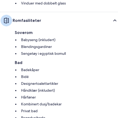
Vinduer med dobbelt glass
Romfasiliteter
Soverom
Babyseng (inkludert)
Blendingsgardiner
Sengetøy i egyptisk bomull
Bad
Badekåper
Bidé
Designertoalettartikler
Håndklær (inkludert)
Hårføner
Kombinert dusj/badekar
Privat bad
Regndusjhode