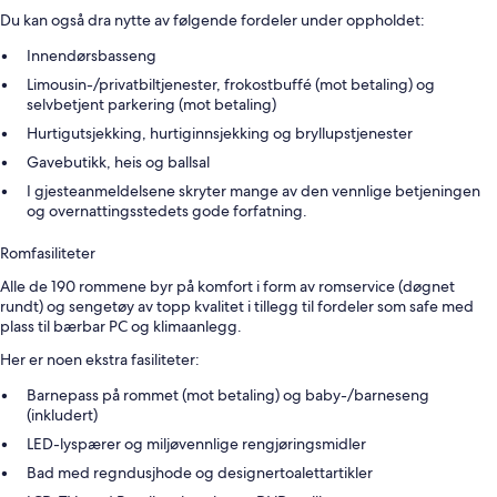
Du kan også dra nytte av følgende fordeler under oppholdet:
Innendørsbasseng
Limousin-/privatbiltjenester, frokostbuffé (mot betaling) og
selvbetjent parkering (mot betaling)
Hurtigutsjekking, hurtiginnsjekking og bryllupstjenester
Gavebutikk, heis og ballsal
I gjesteanmeldelsene skryter mange av den vennlige betjeningen
og overnattingsstedets gode forfatning.
Romfasiliteter
Alle de 190 rommene byr på komfort i form av romservice (døgnet
rundt) og sengetøy av topp kvalitet i tillegg til fordeler som safe med
plass til bærbar PC og klimaanlegg.
Her er noen ekstra fasiliteter:
Barnepass på rommet (mot betaling) og baby-/barneseng
(inkludert)
LED-lyspærer og miljøvennlige rengjøringsmidler
Bad med regndusjhode og designertoalettartikler