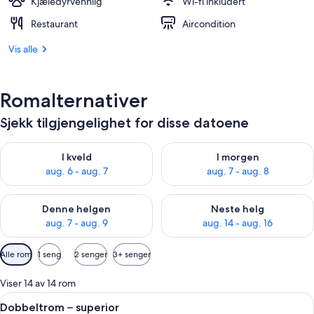
Kjæledyrvennlig
Wi-fi inkludert
Restaurant
Aircondition
Vis alle
Romalternativer
Sjekk tilgjengelighet for disse datoene
Sjekk tilgjengelighet for i kveld, aug. 6 - aug. 7
Sjekk tilgjengelighet for i mor
I kveld
I morgen
aug. 6 - aug. 7
aug. 7 - aug. 8
Sjekk tilgjengelighet for denne helgen, aug. 7 - aug. 9
Sjekk tilgjengelighet for neste 
Denne helgen
Neste helg
aug. 7 - aug. 9
aug. 14 - aug. 16
Tilgjengelige
Alle rom
1 seng
2 senger
3+ senger
filtre
for
Viser 14 av 14 rom
rom
Åpne
Sengetøy i egyptisk bomull, sengetøy 
5
Dobbeltrom – superior