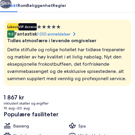
57+
Oversikt
Rom
Beliggenhet
Regler
Overnattingssted
Luksus
VIP Access
med
Fantastisk
1 010 anmeldelser
9,2
5.0
Tidløs atmosfære i levende omgivelser
stjerner
Dette stilfulle og rolige hotellet har tidløse trepaneler
og møbler av høy kvalitet i et livlig nabolag. Nyt den
eksepsjonelle frokostbuffeen, det forfriskende
Terrasse/patio
svømmebassenget og de eksklusive spisestedene, alt
sammen supplert med vennlig og profesjonell service.
Den
1 867 kr
nåværende
inkludert skatter og avgifter
prisen
19. aug.–20. aug.
er
Populære fasiliteter
1 867 kr
Basseng
Spa