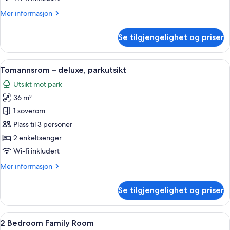
Mer
Mer informasjon
informasjon
om
Se tilgjengelighet og priser
One
Bedroom
Suite
Åpne
Sengetøy i egyptisk bomull, sengetøy 
4
Tomannsrom – deluxe, parkutsikt
alle
Utsikt mot park
bildene
36 m²
av
Tomannsrom
1 soverom
–
Plass til 3 personer
deluxe,
2 enkeltsenger
parkutsikt
Wi-fi inkludert
Mer
Mer informasjon
informasjon
om
Se tilgjengelighet og priser
Tomannsrom
–
deluxe,
Åpne
2 Bedroom Family Room | Sengetøy i e
7
parkutsikt
2 Bedroom Family Room
alle