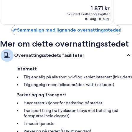
Fantastisk,
Utmerke
Prisen
1 871 kr
1 011
1 010
er
anmeldelser
anmelde
inkludert skatter og avgifter
1 871 kr
10. aug.–11. aug.
Sammenlign med lignende overnattingssteder
Mer om dette overnattingsstedet
Overnattingsstedets fasiliteter
Internett
Tilgjengelig på alle rom: wi-fi og kablet internett (inkludert)
Tilgjengelig i noen fellesområder: wi-fi (inkludert)
Parkering og transport
Høyderestriksjoner for parkering på stedet
Transport til og fra flyplassen tilbys mot betaling (på
forespørsel hele døgnet)
Limousintjeneste
Parkering på stedet (EUR 15 per dag)