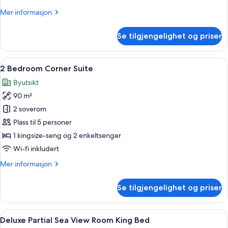
Mer
Mer informasjon
informasjon
om
Se tilgjengelighet og priser
Presidential
Suite
Åpne
Sengetøy i egyptisk bomull, sengetøy 
7
2 Bedroom Corner Suite
alle
Byutsikt
bildene
90 m²
av
2
2 soverom
Bedroom
Plass til 5 personer
Corner
1 kingsize-seng og 2 enkeltsenger
Suite
Wi-fi inkludert
Mer
Mer informasjon
informasjon
om
Se tilgjengelighet og priser
2
Bedroom
Corner
Åpne
Sengetøy i egyptisk bomull, sengetøy 
5
Suite
Deluxe Partial Sea View Room King Bed
alle