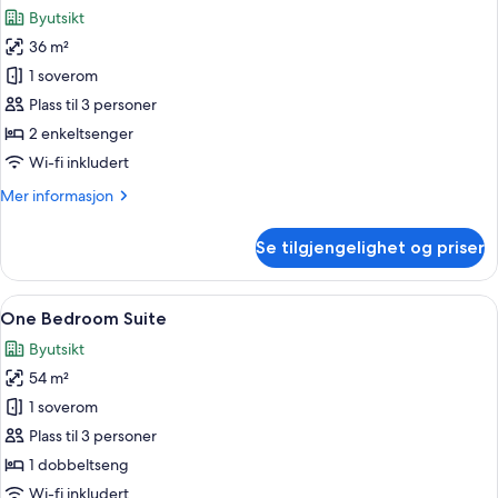
alle
Byutsikt
bildene
36 m²
av
Tomannsrom
1 soverom
–
Plass til 3 personer
deluxe
2 enkeltsenger
Wi-fi inkludert
Mer
Mer informasjon
informasjon
om
Se tilgjengelighet og priser
Tomannsrom
–
deluxe
Åpne
Sengetøy i egyptisk bomull, sengetøy 
7
One Bedroom Suite
alle
Byutsikt
bildene
54 m²
av
One
1 soverom
Bedroom
Plass til 3 personer
Suite
1 dobbeltseng
Wi-fi inkludert