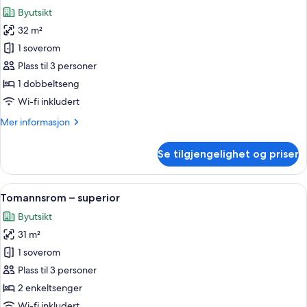
alle
Byutsikt
bildene
32 m²
av
Dobbeltrom
1 soverom
–
Plass til 3 personer
superior
1 dobbeltseng
Wi-fi inkludert
Mer
Mer informasjon
informasjon
om
Se tilgjengelighet og priser
Dobbeltrom
–
superior
Åpne
Utsikt til park
3
Tomannsrom – superior
alle
Byutsikt
bildene
31 m²
av
Tomannsrom
1 soverom
–
Plass til 3 personer
superior
2 enkeltsenger
Wi-fi inkludert