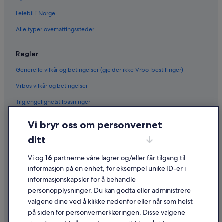
Leiebil i Norge
Alle typer overnattingssteder
Regler
Generelle vilkår og betingelser (gjelder ikke Vrbo-bestillinger)
Vrbos vilkår og betingelser
Tilgjengelighetstilpasninger
Personvern
Vi bryr oss om personvernet
Informasjonskapsler
ditt
Generelle vilkår for bruk av nettstedet
Vi og
16
partnerne våre lagrer og/eller får tilgang til
Juridisk informasjon / kontakt oss
informasjon på en enhet, for eksempel unike ID-er i
informasjonskapsler for å behandle
Retningslinjer for innhold og rapportering av innhold
personopplysninger. Du kan godta eller administrere
valgene dine ved å klikke nedenfor eller når som helst
Hjelp
på siden for personvernerklæringen. Disse valgene
Kontakt oss