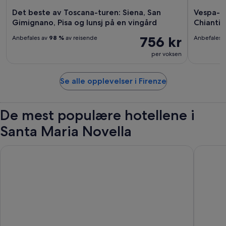
Det beste av Toscana-turen: Siena, San
Vespa-tu
Gimignano, Pisa og lunsj på en vingård
Chianti-
756 kr
Anbefales av
98 %
av reisende
Anbefales 
per voksen
Se alle opplevelser i Firenze
De mest populære hotellene i
Santa Maria Novella
The Social Hub Florence Belfiore
c-hotels