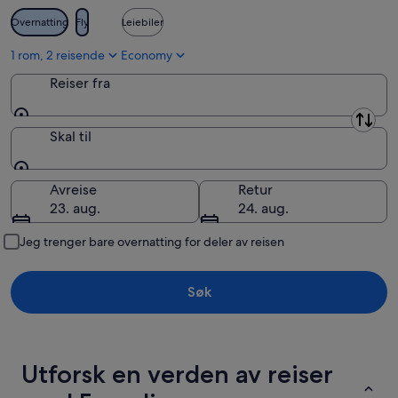
aug.
Overnatting
Fly
Leiebiler
1 rom, 2 reisende
Economy
Reiser fra
Reiser fra
Skal til
Skal til
Avreise
Retur
23. aug.
24. aug.
Jeg trenger bare overnatting for deler av reisen
Søk
Utforsk en verden av reiser