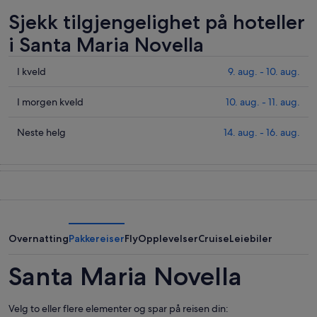
Sjekk tilgjengelighet på hoteller
i Santa Maria Novella
Sjekk
I kveld
9. aug. - 10. aug.
prisene
i
Sjekk
I morgen kveld
10. aug. - 11. aug.
Santa
prisene
Maria
i
Sjekk
Neste helg
14. aug. - 16. aug.
Novella
Santa
prisene
for
Maria
i
i
Novella
Santa
kveld,
for
Maria
9.
i
Novella
aug.
morgen
for
-
kveld,
neste
Overnatting
Pakkereiser
Fly
Opplevelser
Cruise
Leiebiler
10.
10.
helg,
aug.
aug.
14.
Santa Maria Novella
-
aug.
11.
-
Velg to eller flere elementer og spar på reisen din:
aug.
16.