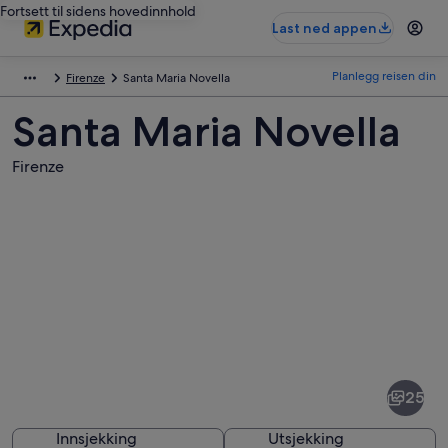
Fortsett til sidens hovedinnhold
Last ned appen
Planlegg reisen din
Firenze
Santa Maria Novella
Santa Maria Novella
Firenze
Bilder
av
Santa
25
Maria
Novella
Innsjekking
Utsjekking