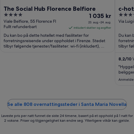
The Social Hub Florence Belfiore
c-hot
4
Prisen
4
1 035 kr
out
er
out
Viale Belfiore, 55 Florence FI
Via Luig
23. aug.–24. aug.
Fullt refunderbart
of
1 035 kr
of
inkludert skatter og avgifter
5
per
5
Du kan bo på dette hotellet med fasiliteter for
Du kan b
natt
forretningsreisende under oppholdet i Firenze. Stedet
forretni
tilbyr følgende tjenester/fasiliteter: wi-fi (inkludert), ...
fra
tilbyr fø
23.
aug.
8,2
/
10
V
til
"Hyggeli
24.
beligge
aug.
Anmeldels
Se alle 808 overnattingssteder i Santa Maria Novella
Laveste pris per natt funnet de siste 24 timene, basert på et opphold på 1 natt for
2 voksne. Priser og tilgjengelighet kan endre seg. Ytterligere vilkår kan gjelde.