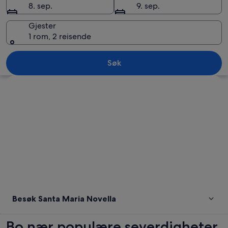
8. sep.
9. sep.
Gjester
1 rom, 2 reisende
Santa Maria Novella
Søk
Se på kartet
Besøk Santa Maria Novella
Bo nær populære severdigheter