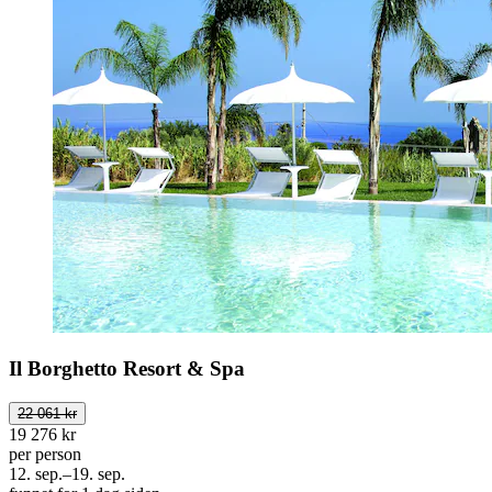
Il Borghetto Resort & Spa
22 061 kr
19 276 kr
per person
12. sep.–19. sep.