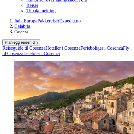
Reiser
Tilbakemelding
Italia
Europa
Pakkereiser
Expedia.no
Calabria
Cosenza
Planlegg reisen din
Reiseguide til Cosenza
Hoteller i Cosenza
Ferieboliger i Cosenza
Fly
til Cosenza
Leiebiler i Cosenza