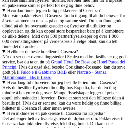
kan sette sammen flyreiser, hoteller, leiebiler med mer for å tilpasse
en pakkereise som er perfekt for deg og dine behov.
Hvordan finner jeg en billig pakkereise til Cosenza?
Med våre pakkereiser til Cosenza får du tilgang til alt du behøver for
å sette sammen en reise – på ett og samme sted. Du kan finne gode
tilbud på alt fra overnattingssteder og flyreiser til utflukter og
opplevelser, og du kan oppnå store besparelser bare på å kombinere
de ulike delene. Med over 500 partnerflyselskaper og over 1 000
000 overnattingssteder på verdensbasis å velge blant, kan du lett
finne det du ønsker.
Hvilke er de beste hotellene i Cosenza?
Når du ser etter overnattingssteder i Scalea med bra fasiliteter og god
service, bør du ta en titt på
Grand Hotel De Rose
og
Hotel Parco dei
Principi
. Hvis du også skal besøke Corigliano-Rossano, kan du sove
godt på
Il Falco e il Gabbiano B&B
eller
Narciso - Stanza
Matrimoniale - B&B Lasso
.
Hvor lang tid i forveien bør jeg bestille ferien min i Cosenza?
Hvis du bestiller flyreisen din tidlig hos Expedia, har du én ting
mindre å bekymre deg over. Mange flyselskaper legger ut priser
opptil tolv måneder i forveien. Dette er stort sett den billigste tiden å
bestille på. Hvis du er sent ute, kan du være heldig og finne billige
billetter til Cosenza få uker innen avreise.
Hva inkluderer en pakkereise til Cosenza fra Expedia?
Det avhenger helt av hva slags reise du drømmer om. Pakkereiser til
Cosenza kan inkludere flyreise, leiebil og hotell. Du kan sette