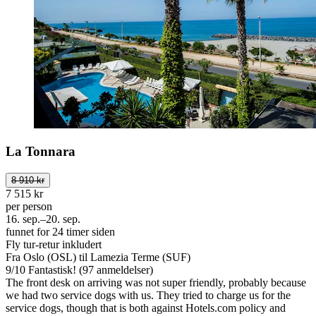
La Tonnara
8 910 kr
7 515 kr
per person
16. sep.–20. sep.
funnet for 24 timer siden
Fly tur-retur inkludert
Fra Oslo (OSL) til Lamezia Terme (SUF)
9
/
10
Fantastisk! (97 anmeldelser)
The front desk on arriving was not super friendly, probably because
we had two service dogs with us. They tried to charge us for the
service dogs, though that is both against Hotels.com policy and