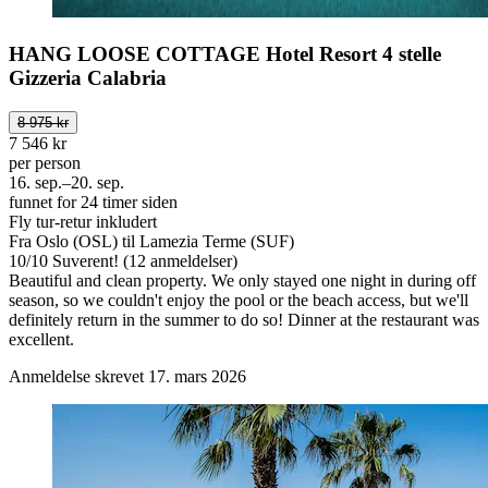
HANG LOOSE COTTAGE Hotel Resort 4 stelle
Gizzeria Calabria
8 975 kr
7 546 kr
per person
16. sep.–20. sep.
funnet for 24 timer siden
Fly tur-retur inkludert
Fra Oslo (OSL) til Lamezia Terme (SUF)
10
/
10
Suverent! (12 anmeldelser)
Beautiful and clean property. We only stayed one night in during off
season, so we couldn't enjoy the pool or the beach access, but we'll
definitely return in the summer to do so! Dinner at the restaurant was
excellent.
Anmeldelse skrevet 17. mars 2026