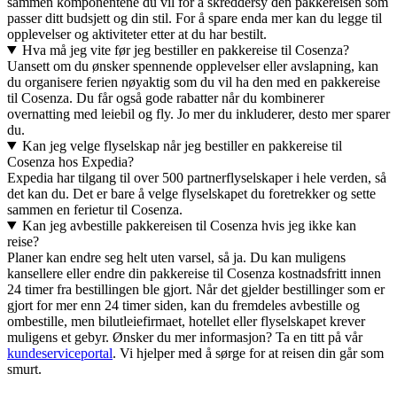
sammen komponentene du vil for å skreddersy den pakkereisen som
passer ditt budsjett og din stil. For å spare enda mer kan du legge til
opplevelser og aktiviteter etter at du har bestilt.
Hva må jeg vite før jeg bestiller en pakkereise til Cosenza?
Uansett om du ønsker spennende opplevelser eller avslapning, kan
du organisere ferien nøyaktig som du vil ha den med en pakkereise
til Cosenza. Du får også gode rabatter når du kombinerer
overnatting med leiebil og fly. Jo mer du inkluderer, desto mer sparer
du.
Kan jeg velge flyselskap når jeg bestiller en pakkereise til
Cosenza hos Expedia?
Expedia har tilgang til over 500 partnerflyselskaper i hele verden, så
det kan du. Det er bare å velge flyselskapet du foretrekker og sette
sammen en ferietur til Cosenza.
Kan jeg avbestille pakkereisen til Cosenza hvis jeg ikke kan
reise?
Planer kan endre seg helt uten varsel, så ja. Du kan muligens
kansellere eller endre din pakkereise til Cosenza kostnadsfritt innen
24 timer fra bestillingen ble gjort. Når det gjelder bestillinger som er
gjort for mer enn 24 timer siden, kan du fremdeles avbestille og
ombestille, men bilutleiefirmaet, hotellet eller flyselskapet krever
muligens et gebyr. Ønsker du mer informasjon? Ta en titt på vår
kundeserviceportal
. Vi hjelper med å sørge for at reisen din går som
smurt.