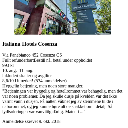
Italiana Hotels Cosenza
Via Panebianco 452 Cosenza CS
Fullt refunderbart
Bestill nå, betal under oppholdet
993 kr
10. aug.–11. aug.
inkludert skatter og avgifter
8,6
/
10
Utmerket! (534 anmeldelser)
Hyggelig betjening, men noen store mangler.
"Betjeningen var hyggelig og hotellrommet var behagelig, men det
var noen problemer. Da jeg skulle dusje på kvelden var det ikke
varmt vann i dusjen. På natten våknet jeg av stemmene til de i
naborommet, og jeg kunne høre alt de snakket om i detalj. Så
lydisoleringen var vanvittig dårlig. Maten i ..."
Anmeldelse skrevet 9. okt. 2018