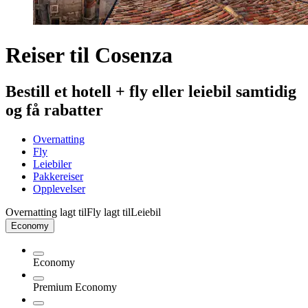
Reiser til Cosenza
Bestill et hotell + fly eller leiebil samtidig
og få rabatter
Overnatting
Fly
Leiebiler
Pakkereiser
Opplevelser
Overnatting lagt til
Fly lagt til
Leiebil
Economy
Economy
Premium Economy