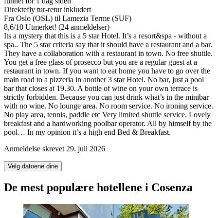
funnet for 1 dag siden
Direktefly tur-retur inkludert
Fra Oslo (OSL) til Lamezia Terme (SUF)
8,6
/
10
Utmerket! (24 anmeldelser)
Its a mystery that this is a 5 star Hotel. It’s a resort&spa - without a
spa.. The 5 star criteria say that it should have a restaurant and a bar.
They have a collaboration with a restaurant in town. No free shuttle.
You get a free glass of prosecco but you are a regular guest at a
restaurant in town. If you want to eat home you have to go over the
main road to a pizzeria in another 3 star Hotel. No bar, just a pool
bar that closes at 19.30. A bottle of wine on your own terrace is
strictly forbidden. Because you can just drink what’s in the minibar
with no wine. No lounge area. No room service. No ironing service.
No play area, tennis, paddle etc Very limited shuttle service. Lovely
breakfast and a hardworking poolbar operator. All by himself by the
pool… In my opinion it’s a high end Bed & Breakfast.
Anmeldelse skrevet 29. juli 2026
Velg datoene dine
De mest populære hotellene i Cosenza