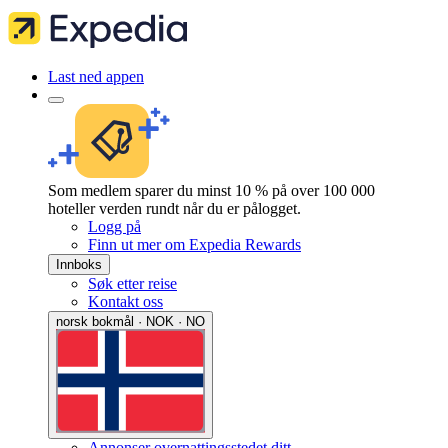
Last ned appen
Som medlem sparer du minst 10 % på over 100 000
hoteller verden rundt når du er pålogget.
Logg på
Finn ut mer om Expedia Rewards
Innboks
Søk etter reise
Kontakt oss
norsk bokmål · NOK · NO
Annonser overnattingsstedet ditt