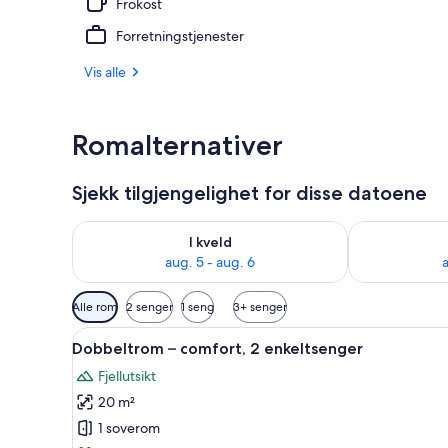
Frokost
Nær strande
Forretningstjenester
Vis alle
Romalternativer
Sjekk tilgjengelighet for disse datoene
Sjekk tilgjengelighet for i kveld, aug. 5 - aug. 6
Sjekk tilgjeng
I kveld
aug. 5 - aug. 6
a
Tilgjengelige
Alle rom
2 senger
1 seng
3+ senger
filtre
Åpne
Dobbeltrom – comfort, 2 enkelt
for
1
Dobbeltrom – comfort, 2 enkeltsenger
alle
rom
Fjellutsikt
bildene
20 m²
av
Dobbeltrom
1 soverom