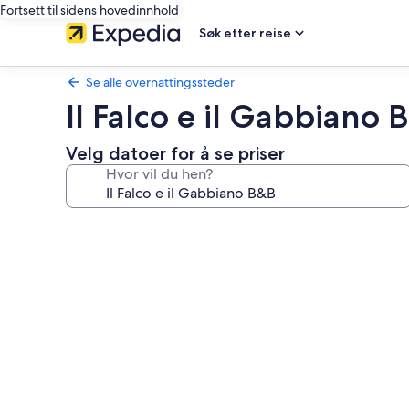
Fortsett til sidens hovedinnhold
Søk etter reise
Se alle overnattingssteder
Il Falco e il Gabbiano 
Velg datoer for å se priser
Hvor vil du hen?
Bildegalleri
av
Il
Falco
e
il
Gabbiano