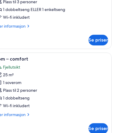
Plass til 3 personer
uperior
1 dobbeltseng ELLER 1 enkeltseng
Wi-fi inkludert
er
r informasjon
formasjon
m
Se priser
emannsrom
perior
egyptisk bomull og sengetøy av topp kvalitet
pne
Rom – comfort | 1 soverom, sengetøy i egypti
1
om – comfort
le
Fjellutsikt
ildene
25 m²
v
om
1 soverom
Plass til 2 personer
omfort
1 dobbeltseng
Wi-fi inkludert
er
r informasjon
formasjon
m
Se priser
om