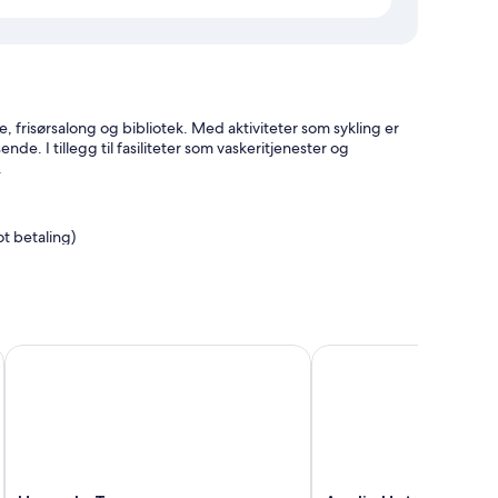
se, frisørsalong og bibliotek. Med aktiviteter som sykling er
de. I tillegg til fasiliteter som vaskeritjenester og
.
ot betaling)
jekking
House le Treemme
Apulia Hotel Coriglian
mfort i form av sengetøy av topp kvalitet og putemeny samt
 Comfort-senger