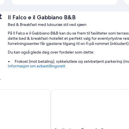
t
Il Falco e il Gabbiano B&B
Bed & Breakfast med luksuriøs stil ved sjøen
På Il Falco e il Gabbiano B&B kan du se frem til fasiliteter som terras
dette bed & breakfast-hotellet et perfekt valg for eventyrlystne reisen
forretningssenter får gjestene tilgang til wi-fi på rommet (inkludert)
Du kan også glede deg over fordeler som dette:
Frokost (mot betaling), sykkelutleie og selvbetjent parkering (m
Informasjon om avbestillingsrett
Flyplasstransport (mot betaling), hurtigutsjekking og hurtiginns
Bagasjeoppbevaring, heis og tur-/billettassistanse
r
Romfasiliteter
Agriturismo Casacchella
Alle gjesterommene på Il Falco e il Gabbiano B&B kan skilte med ko
fordeler som klimaanlegg og badekåper.
Her er noen flere fasiliteter:
Allergivennlig sengetøy, sengetøy i egyptisk bomull og Select
Bad med regndusjhode og bidé