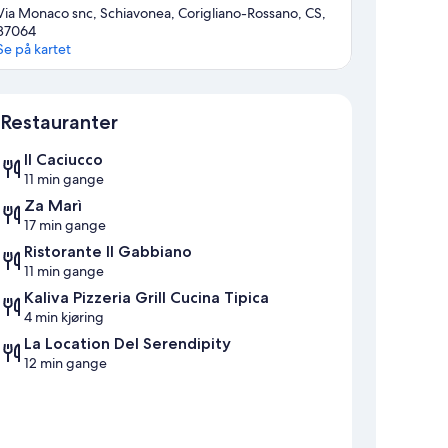
Via Monaco snc, Schiavonea, Corigliano-Rossano, CS,
87064
Se på kartet
Kart
Restauranter
Il Caciucco
11 min gange
Za Marì
17 min gange
Ristorante Il Gabbiano
11 min gange
Kaliva Pizzeria Grill Cucina Tipica
4 min kjøring
La Location Del Serendipity
12 min gange