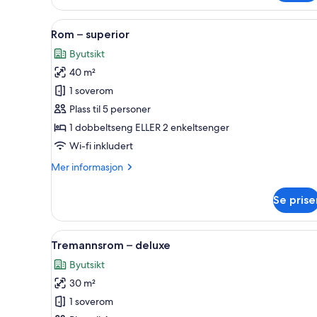
–
comfort
Åpne
Rom – superior | 1 soverom, se
1
Rom – superior
alle
Byutsikt
bildene
40 m²
av
Rom
1 soverom
–
Plass til 5 personer
superior
1 dobbeltseng ELLER 2 enkeltsenger
Wi-fi inkludert
Mer
Mer informasjon
informasjon
om
Se prise
Rom
–
superior
Åpne
1 soverom, sengetøy i egyptisk
1
Tremannsrom – deluxe
alle
Byutsikt
bildene
30 m²
av
Tremannsrom
1 soverom