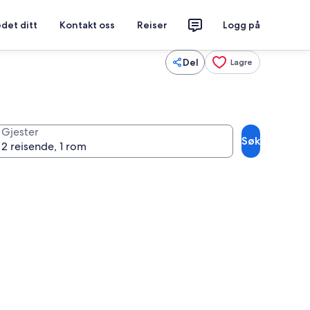
det ditt
Kontakt oss
Reiser
Logg på
Del
Lagre
Gjester
Søk