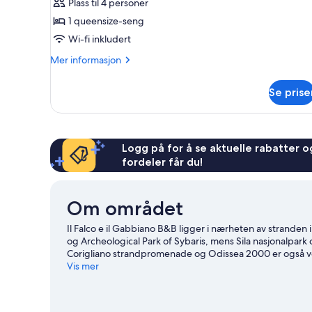
–
Plass til 4 personer
deluxe
1 queensize-seng
Wi-fi inkludert
Mer
Mer informasjon
informasjon
om
Se prise
Tremannsrom
–
deluxe
Logg på for å se aktuelle rabatter og
fordeler får du!
Om området
Il Falco e il Gabbiano B&B ligger i nærheten av stranden 
og Archeological Park of Sybaris, mens Sila nasjonalpark
Corigliano strandpromenade og Odissea 2000 er også ve
vannskikjøring, men du kan også oppleve den flotte natur
Vis mer
vår reiseguide til Corigliano Calabro
Se flere bed and breakfast i Corigliano Calabr