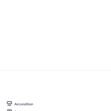
Overnatting
Innvendig
Aircondition