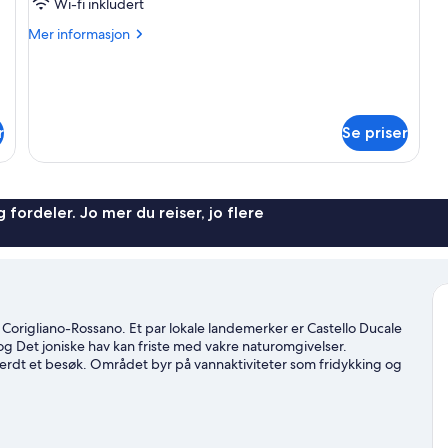
–
Wi-fi inkludert
comfort
Mer
Mer informasjon
informasjon
om
Firemannsrom
–
comfort
r
Se priser
 fordeler. Jo mer du reiser, jo flere
i Corigliano-Rossano. Et par lokale landemerker er Castello Ducale
 og Det joniske hav kan friste med vakre naturomgivelser.
rdt et besøk. Området byr på vannaktiviteter som fridykking og
en gjennom terrengsykling og turer til fots eller med sykkel.
Se
o