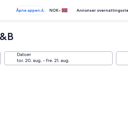
•
Åpne appen
NOK
Annonser overnattingsste
B&B
Datoer