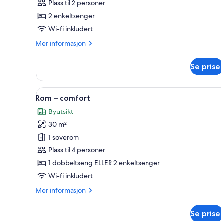
–
Plass til 2 personer
comfort,
2 enkeltsenger
2
Wi-fi inkludert
enkeltsenger
Mer
Mer informasjon
informasjon
om
Se prise
Dobbeltrom
–
comfort,
Åpne
1 soverom, sengetøy i egyptisk
2
2
Rom – comfort
alle
enkeltsenger
Byutsikt
bildene
30 m²
av
Rom
1 soverom
–
Plass til 4 personer
comfort
1 dobbeltseng ELLER 2 enkeltsenger
Wi-fi inkludert
Mer
Mer informasjon
informasjon
om
Se prise
Rom