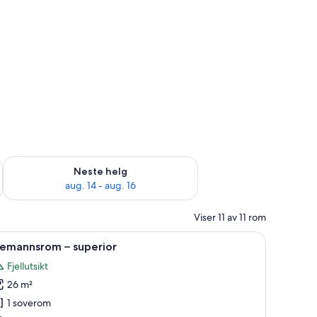
, aug. 7 - aug. 9
Sjekk tilgjengelighet for neste helg, aug. 14 - aug. 16
Neste helg
aug. 14 - aug. 16
Viser 11 av 11 rom
t
 og sengetøy av topp kvalitet
pne
Tremannsrom – superior | Temarom for barn
2
remannsrom – superior
le
Fjellutsikt
ildene
26 m²
v
remannsrom
1 soverom