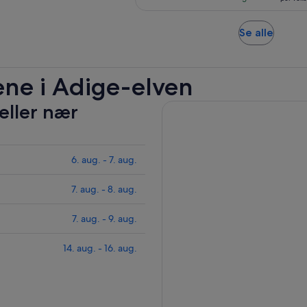
per
anmeldelser
voksen
Åpnes
Se alle
i
en
ny
ene i Adige-elven
fane
eller nær
6. aug. - 7. aug.
7. aug. - 8. aug.
7. aug. - 9. aug.
14. aug. - 16. aug.