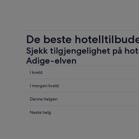
De beste hotelltilbud
Sjekk tilgjengelighet på hot
Adige-elven
Sjekk
I kveld
prisene
nær
Sjekk
I morgen kveld
Adige-
prisene
elven
nær
Sjekk
Denne helgen
for
Adige-
prisene
i
elven
nær
Sjekk
Neste helg
kveld,
for
Adige-
prisene
6.
i
elven
nær
aug.
morgen
for
Adige-
-
kveld,
helgen,
elven