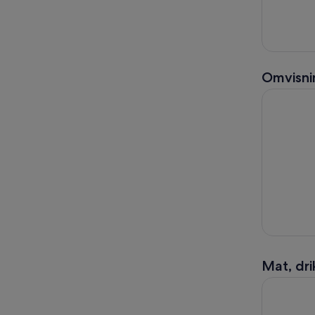
Omvisni
Dolomitte
Mat, dri
Gardaland 