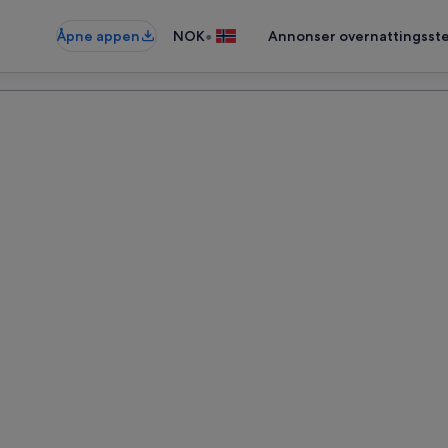
•
Åpne appen
NOK
Annonser overnattingsste