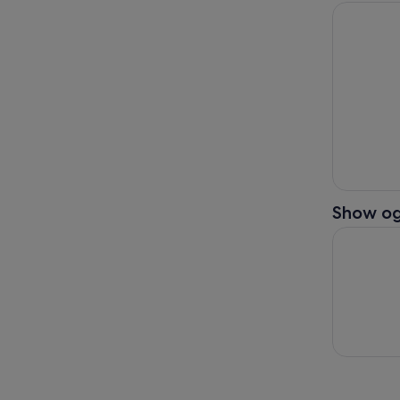
Peschiera:
Show og
Gardaland 