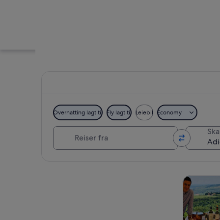
Overnatting lagt til
Fly lagt til
Leiebil
Economy
Reiser fra
Skal
Adige-elven
Se på kartet
Omvisning