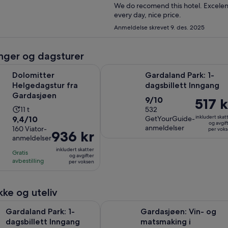
We do recomend this hotel. Excelent 
every day, nice price.
Anmeldelse skrevet 9. des. 2025
nger og dagsturer
Åpnes i en ny fane
r Helgedagstur fra Gardasjøen
Gardaland Park: 1-dagsbillett Inng
Dolomitter
Gardaland Park: 1-
Helgedagstur fra
dagsbillett Inngang
Gardasjøen
9.0
9/10
Prisen
517 k
Aktivitetens
11 t
av
532
er
9.4
inkludert skat
9,4/10
GetYourGuide-
varighet
10
517 kr
og avgif
anmeldelser
av
160 Viator-
er
per vok
med
per
Prisen
936 kr
anmeldelser
10
11
532
voksen
er
med
inkludert skatter
timer
anmeldelser
Gratis
936 kr
og avgifter
160
avbestilling
per voksen
per
anmeldelser
voksen
kke og uteliv
Åpnes i en ny fane
Park: 1-dagsbillett Inngang
Gardasjøen: Vin- og matsmaking i
Gardaland Park: 1-
Gardasjøen: Vin- og
dagsbillett Inngang
matsmaking i