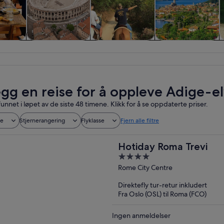
ger og
Historie og kultur
Mat, drikke og
Private og
urer
uteliv
skreddersydde
turer
egg en reise for å oppleve Adige-e
funnet i løpet av de siste 48 timene. Klikk for å se oppdaterte priser.
de
Stjernerangering
Flyklasse
Fjern alle filtre
Hotiday Roma Trevi
4
out
Rome City Centre
of
Direktefly tur-retur inkludert
5
Fra Oslo (OSL) til Roma (FCO)
Ingen anmeldelser