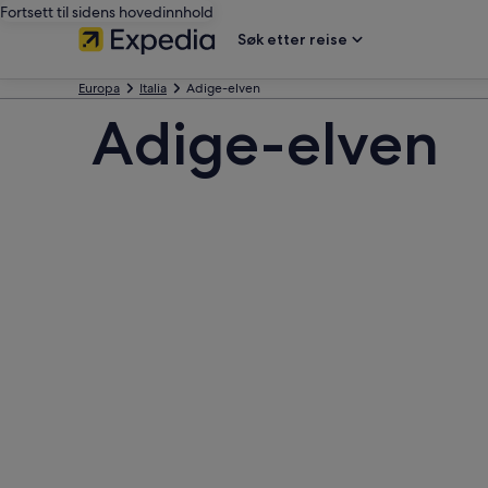
Fortsett til sidens hovedinnhold
Søk etter reise
Europa
Italia
Adige-elven
Adige-elven