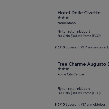
Hotel Delle Civette
3
out
Nomentano
of
Fly tur-retur inkludert
5
Fra Oslo (OSL) til Roma (FCO)
9,6
/
10
Suverent! (314 anmeldelser)
Tree Charme Augusto 
3
out
Rome City Centre
of
5
Fly tur-retur inkludert
Fra Oslo (OSL) til Roma (FCO)
9,6
/
10
Suverent! (37 anmeldelser)