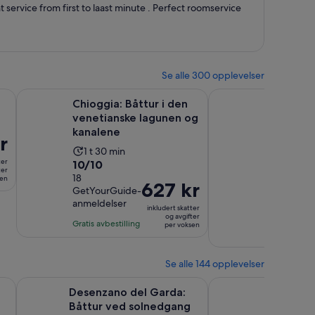
person
service from first to laast minute . Perfect roomservice
Se alle 300 opplevelser
Åpnes i en ny fane
Åpn
ang
Chioggia: Båttur i den venetianske lagunen og kanalene
Tur til Verona og Ga
Chioggia: Båttur i den
Tur til V
venetianske lagunen og
Gardasjø
kanalene
Aktivit
12 t
r
30 min
Aktivitetens
1 t 30 min
varighe
9.8
9,8/10
ter
10.0
10/10
varighet
er
ter
av
44
av
18
sen
er
12
Prisen
627 kr
verifiserte
GetYourGuide-
10
10
1
timer
er
anmeldelse
anmeldelser
med
med
time
inkludert skatter
og
627 kr
og avgifter
44
18
Gratis
Gratis avbestilling
og
30
per voksen
per
avbestilling
anmeldel
anmeldelser
30
minutte
voksen
minutter
Se alle 144 opplevelser
Åpnes i en ny fane
Åp
 vingårdene
Desenzano del Garda: Båttur ved solnedgang med drink
Vinsmaking med pan
Desenzano del Garda:
Vinsma
Båttur ved solnedgang
panora