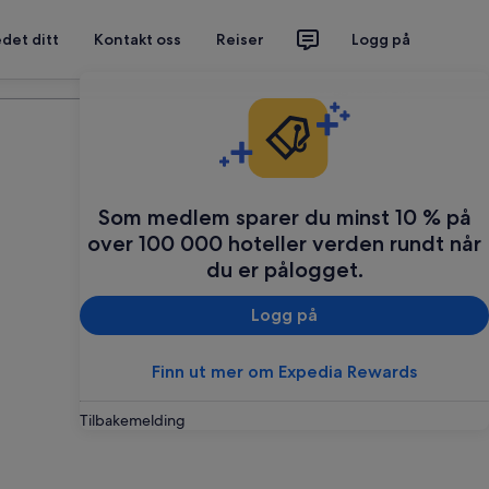
det ditt
Kontakt oss
Reiser
Logg på
Planlegg reisen din
Som medlem sparer du minst 10 % på
over 100 000 hoteller verden rundt når
du er pålogget.
Logg på
Finn ut mer om Expedia Rewards
Tilbakemelding