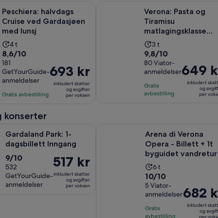
Åpnes i en ny fane
 halvdags Cruise ved Gardasjøen med lunsj
Verona: Pasta og Tiramisu matlagin
Peschiera: halvdags
Verona: Pasta og
Cruise ved Gardasjøen
Tiramisu
med lunsj
matlagingsklasse
med gratis flytende
Aktivitetens
Aktivitetens
4 t
3 t
vin
8.6
9.8
8,6/10
9,8/10
varighet
varighet
av
181
av
80 Viator-
er
er
Prisen
649 k
Prisen
693 kr
GetYourGuide-
anmeldelser
10
10
4
3
er
er
anmeldelser
med
med
inkludert skat
timer
inkludert skatter
timer
Gratis
649 kr
693 kr
og avgif
og avgifter
181
80
avbestilling
Gratis avbestilling
per vok
per voksen
per
per
anmeldelser
anmeldelser
voksen
voksen
 konserter
Åpnes i en ny fane
Park: 1-dagsbillett Inngang
Arena di Verona Opera - Billett + 
Gardaland Park: 1-
Arena di Verona
dagsbillett Inngang
Opera - Billett + 1t
byguidet vandretur
9.0
9/10
Prisen
517 kr
Aktivitetens
av
532
6 t
er
inkludert skatter
10.0
GetYourGuide-
10/10
varighet
10
517 kr
og avgifter
anmeldelser
av
5 Viator-
per voksen
er
med
per
Prisen
682 k
anmeldelser
10
6
532
voksen
er
med
inkludert skat
timer
anmeldelser
Gratis
682 kr
og avgif
5
avbestilling
per vok