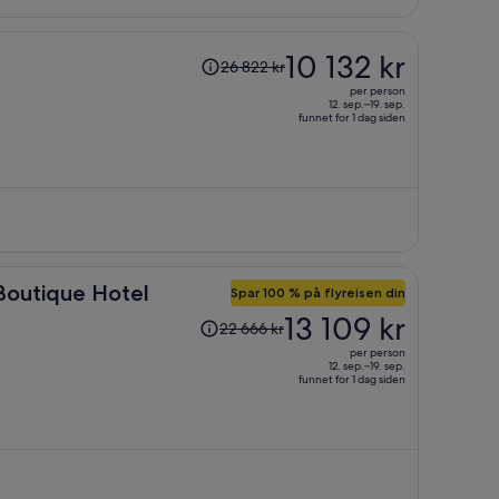
person
Prisen
10 132 kr
26 822 kr
var
per person
26 822 kr,
12. sep.–19. sep.
funnet for 1 dag siden
prisen
er
nå
10 132 kr
per
person
Boutique Hotel
Spar 100 % på flyreisen din
Prisen
13 109 kr
22 666 kr
var
per person
22 666 kr,
12. sep.–19. sep.
funnet for 1 dag siden
prisen
er
nå
13 109 kr
per