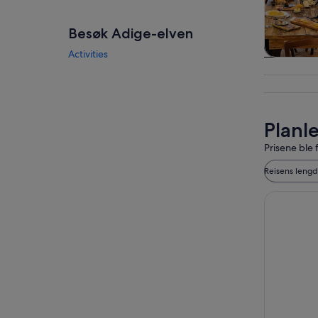
Besøk Adige-elven
Activities
Omvisnin
dagst
Planl
Prisene ble 
Reisens leng