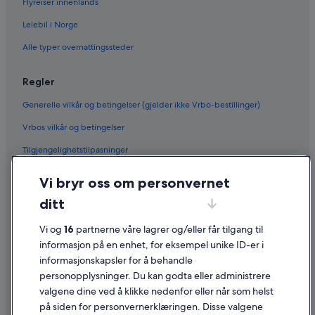
Flyreiser innenlands
Leiebil i Norge
Alle typer overnattingssteder
Regler
Generelle vilkår og betingelser (gjelder ikke Vrbo-bestillinger)
Vrbos vilkår og betingelser
Tilgjengelighetstilpasninger
Personvern
Vi bryr oss om personvernet
Informasjonskapsler
ditt
Generelle vilkår for bruk av nettstedet
Vi og
16
partnerne våre lagrer og/eller får tilgang til
Juridisk informasjon / kontakt oss
informasjon på en enhet, for eksempel unike ID-er i
informasjonskapsler for å behandle
Retningslinjer for innhold og rapportering av innhold
personopplysninger. Du kan godta eller administrere
valgene dine ved å klikke nedenfor eller når som helst
Hjelp
på siden for personvernerklæringen. Disse valgene