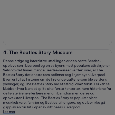
4. The Beatles Story Museum
Denne artige og interaktive utstillingen er den beste Beatles-
opplevelsen i Liverpool og en av byens mest populære attraksjoner.
Selv om det finnes mange Beatles-museer verden over, er The
Beatles Story det eneste som befinner seg i hjembyen Liverpool.
Byen er full av historier om de fire unge guttene som ble verdens
yndlinger, og The Beatles Story har et særlig lokalt fokus. Du kan se
klubben hvor bandet spilte sine første konserter, høre historiene fra
de første årene eller lære mer om barndommen deres og
oppveksten i Liverpool. The Beatles Story er populær blant
musikkelskere, familier og Beatles-tilhengere, og du bør ikke gå
glipp av en tur hit i løpet av ditt besøk i Liverpool.
Les mer