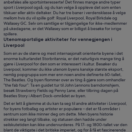
anbefales alle sportsinteresserte! Det finnes mange andre typer
sport i Liverpool også, og du kan velge å oppleve det som enten
tilskuer eller aktiv deltaker. Du har tre baner i verdensklasse å velge
mellom hvis du vil spille golf: Royal Liverpool, Royal Birkdale og
Wallasey GC. Selv om samtlige er tilgjengelige for ikke-medlemmer
på ukedagene, er det Wallasey som er billigst å besøke for ivrige
spillere.
Utenomsportslige aktiviteter for vennegjengen i
Liverpool
Som en av de større og mest internasjonalt orienterte byene i det
enorme kulturlandet Storbritannia, er det naturligvis mange ting å
gjøre i Liverpool for den som er interessert i kultur. Besøker du
Liverpool, kommer du ikke utenom byens kanskje største eksport,
nemlig popgruppa som mer enn noen andre definerte 60-tallet,
The Beatles. Og byen flommer over av ting å gjøre som omhandler
”the fab four”: Ta en guidet tur til John Lennons barndomshjem,
besøk Strawberry Fields og Penny Lane, eller tilbring dagen på
Beatles Story i Albert Dock-området av byen.
Det er lett å glemme at du kan ta seg til andre aktiviteter i Liverpool,
for byens fotballag og artister er populære – det er få områder i
sentrum som ikke minner deg om dette. Men byens historie
strekker seg langt tilbake, og statusen den hadde under
seilskutetiden kan ikke undervurderes. På 17- og 1800-tallet var den
blant de viktigste i det britiske imperiet, og for å få et fascinerende