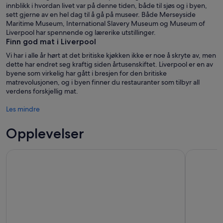
innblikk i hvordan livet var på denne tiden, både til sjøs og i byen,
sett gjerne av en hel dag til å gå på museer. Både Merseyside
Maritime Museum, International Slavery Museum og Museum of
Liverpool har spennende og lærerike utstillinger.
Finn god mat i Liverpool
Vi har i alle år hørt at det britiske kjøkken ikke er noe å skryte av, men
dette har endret seg kraftig siden årtusenskiftet. Liverpool er en av
byene som virkelig har gått i bresjen for den britiske
matrevolusjonen, og i byen finner du restauranter som tilbyr all
verdens forskjellig mat.
Les mindre
Opplevelser
Tur til Liverpool FC stadion og museum
Liverpool: 