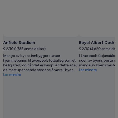
Anfield Stadium
Royal Albert Dock
9.2/10 (1 785 anmeldelser)
9.2/10 (4 620 anmeldels
Mange av byens innbyggere anser
I Liverpools fasjonable
hjemmebanen til Liverpools fotballag som et
noen av byens beste re
hellig sted, og når det er kamp, er dette et av
mange av byens beste 
de mest spennende stedene å være i byen.
Les mindre
Les mindre