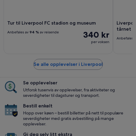
Tur til Liverpool FC stadion og museum
Liverpoo
tårnet
340 kr
Anbefales av
94 %
av reisende
Anbefales 
per voksen
Se alle opplevelser i Liverpool
Se opplevelser
Utforsk tusenvis av opplevelser, fra aktiviteter og
severdigheter til dagsturer og transport.
Bestill enkelt
Hopp over køen – bestill billetter på nett til populære
severdigheter med gratis avbestilling på mange
opplevelser.
Gi deg selv litt ekstra