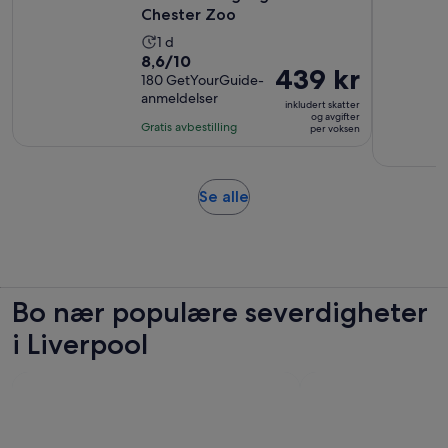
Chester Zoo
Aktivitetens
1 d
8.6
8,6/10
varighet
Prisen
439 kr
av
180 GetYourGuide-
er
er
anmeldelser
10
1
inkludert skatter
439 kr
og avgifter
med
dag
Gratis avbestilling
per voksen
per
180
voksen
anmeldelser
Åpnes
Se alle
i
en
ny
fane
Bo nær populære severdigheter
i Liverpool