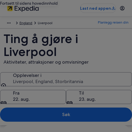
Fortsett til sidens hovedinnhold
Last ned appen
Planlegg reisen din
England
Liverpool
Ting å gjøre i
Liverpool
Aktiviteter, attraksjoner og omvisninger
Opplevelser i
Liverpool, England, Storbritannia
Opplevelser i
Fra
Til
22. aug.
23. aug.
Søk
Se på kartet