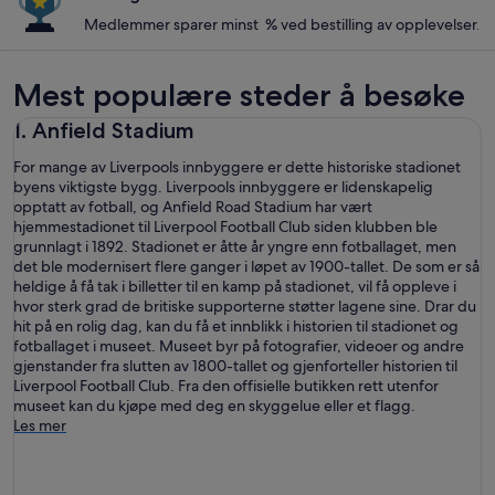
Medlemmer sparer minst % ved bestilling av opplevelser.
Mest populære steder å besøke
1. Anfield Stadium
For mange av Liverpools innbyggere er dette historiske stadionet
byens viktigste bygg. Liverpools innbyggere er lidenskapelig
opptatt av fotball, og Anfield Road Stadium har vært
hjemmestadionet til Liverpool Football Club siden klubben ble
grunnlagt i 1892. Stadionet er åtte år yngre enn fotballaget, men
det ble modernisert flere ganger i løpet av 1900-tallet. De som er så
heldige å få tak i billetter til en kamp på stadionet, vil få oppleve i
hvor sterk grad de britiske supporterne støtter lagene sine. Drar du
hit på en rolig dag, kan du få et innblikk i historien til stadionet og
fotballaget i museet. Museet byr på fotografier, videoer og andre
gjenstander fra slutten av 1800-tallet og gjenforteller historien til
Liverpool Football Club. Fra den offisielle butikken rett utenfor
museet kan du kjøpe med deg en skyggelue eller et flagg.
Les mer