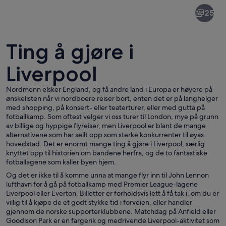
Liverpool
25
Ting å gjøre i
Liverpool
Nordmenn elsker England, og få andre land i Europa er høyere på
Liverpool
ønskelisten når vi nordboere reiser bort, enten det er på langhelger
med shopping, på konsert- eller teaterturer, eller med gutta på
fotballkamp. Som oftest velger vi oss turer til London, mye på grunn
av billige og hyppige flyreiser, men Liverpool er blant de mange
alternativene som har seilt opp som sterke konkurrenter til øyas
hovedstad. Det er enormt mange ting å gjøre i Liverpool, særlig
knyttet opp til historien om bandene herfra, og de to fantastiske
fotballagene som kaller byen hjem.
Og det er ikke til å komme unna at mange flyr inn til John Lennon
lufthavn for å gå på fotballkamp med Premier League-lagene
Liverpool eller Everton. Billetter er forholdsvis lett å få tak i, om du er
villig til å kjøpe de et godt stykke tid i forveien, eller handler
gjennom de norske supporterklubbene. Matchdag på Anfield eller
Goodison Park er en fargerik og medrivende Liverpool-aktivitet som