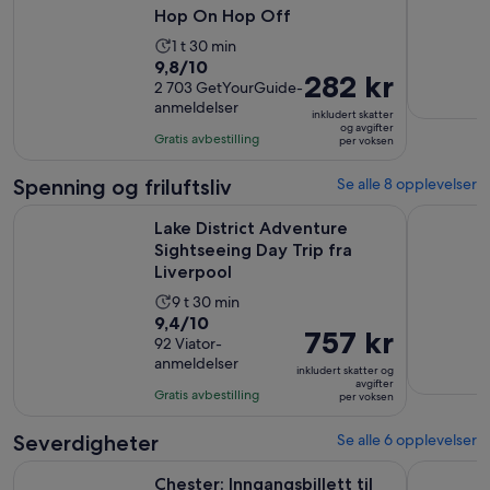
Hop On Hop Off
Aktivitetens
1 t 30 min
9.8
9,8/10
varighet
Prisen
282 kr
av
2 703 GetYourGuide-
er
er
anmeldelser
10
1
inkludert skatter
282 kr
og avgifter
med
time
Gratis avbestilling
per voksen
per
2703
og
voksen
anmeldelser
30
Spenning og friluftsliv
Se alle 8 opplevelser
minutter
Åp
Lake District Adventure Sightseeing Day Trip fra Liverpool
North Wale
Lake District Adventure
Sightseeing Day Trip fra
Liverpool
Aktivitetens
9 t 30 min
9.4
9,4/10
varighet
Prisen
757 kr
av
92 Viator-
er
er
anmeldelser
10
9
inkludert skatter og
757 kr
avgifter
med
timer
Gratis avbestilling
per voksen
per
92
og
voksen
anmeldelser
30
Severdigheter
Se alle 6 opplevelser
minutter
Åpnes i en ny fane
Chester: Inngangsbillett til Chester Zoo
Liverpool 
Chester: Inngangsbillett til