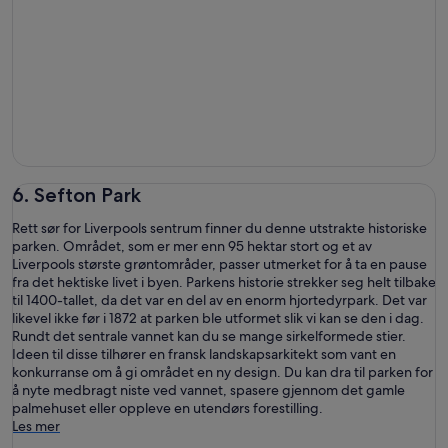
6. Sefton Park
Rett sør for Liverpools sentrum finner du denne utstrakte historiske
parken. Området, som er mer enn 95 hektar stort og et av
Liverpools største grøntområder, passer utmerket for å ta en pause
fra det hektiske livet i byen. Parkens historie strekker seg helt tilbake
til 1400-tallet, da det var en del av en enorm hjortedyrpark. Det var
likevel ikke før i 1872 at parken ble utformet slik vi kan se den i dag.
Rundt det sentrale vannet kan du se mange sirkelformede stier.
Ideen til disse tilhører en fransk landskapsarkitekt som vant en
konkurranse om å gi området en ny design. Du kan dra til parken for
å nyte medbragt niste ved vannet, spasere gjennom det gamle
palmehuset eller oppleve en utendørs forestilling.
Les mer