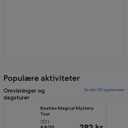
Populære aktiviteter
Omvisninger og
Se alle 149 opplevelser
dagsturer
Åpnes i en ny fane
Beatles Magical Mystery Tour
Liverpool
Beatles Magical Mystery
Tour
Aktivitetens
2 t
Prisen
282 kr
9.8
9,8/10
varighet