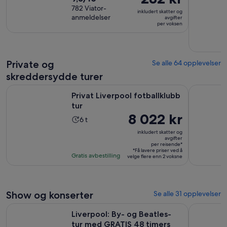
er
av
782 Viator-
er
inkludert skatter og
282 kr
anmeldelser
10
avgifter
2
per voksen
per
med
timer
voksen
782
anmeldelser
Private og
Se alle 64 opplevelser
skreddersydde turer
Åpnes i en ny fane
Privat Liverpool fotballklubb tur
Secrets of
Privat Liverpool fotballklubb
tur
Prisen
8 022 kr
Aktivitetens
6 t
er
varighet
inkludert skatter og
8 022 kr
avgifter
er
per reisende*
per
6
*Få lavere priser ved å
Gratis avbestilling
velge flere enn 2 voksne
reisende*
timer
Show og konserter
Se alle 31 opplevelser
Liverpool: By- og Beatles-tur med GRATIS 48 timers Hop O
Liverpool:
Liverpool: By- og Beatles-
tur med GRATIS 48 timers