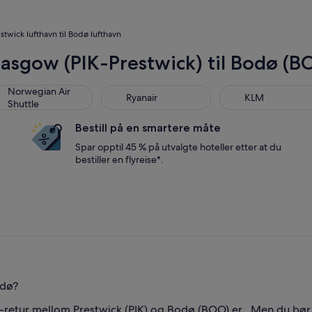
estwick lufthavn til Bodø lufthavn
lasgow (PIK-Prestwick) til Bodø (B
wegian Air Shuttle
Ryanair
KLM
Norwegian Air
Ryanair
KLM
Shuttle
Bestill på en smartere måte
Spar opptil 45 % på utvalgte hoteller etter at du
bestiller en flyreise*.
odø?
r-retur mellom Prestwick (PIK) og Bodø (BOO) er . Men du bør 