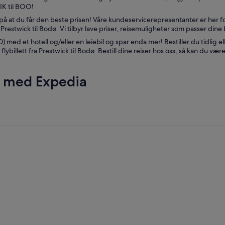
IK til BOO!
på at du får den beste prisen! Våre kundeservicerepresentanter er her fo
 Prestwick til Bodø. Vi tilbyr lave priser, reisemuligheter som passer di
 med et hotell og/eller en leiebil og spar enda mer! Bestiller du tidlig el
illett fra Prestwick til Bodø. Bestill dine reiser hos oss, så kan du vær
r med Expedia