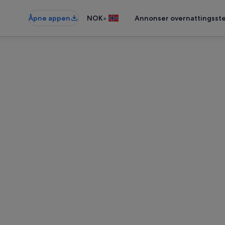
•
Åpne appen
NOK
Annonser overnattingsste