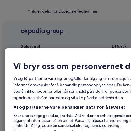
*Tilgjengelig for Expedia-medlemmer.
Selskapet
Utforsk
Om
Reiseguide 
Vi bryr oss om personvernet d
Ledige stillinger
Hoteller i N
Annonser overnattingsstedet ditt
Ferieboliger
Vi og
16
partnerne våre lagrer og/eller får tilgang til informasjon
Partnerskap
Pakkereiser
informasjonskapsler for å behandle personopplysninger. Du kan 
ved å klikke nedenfor eller når som helst på siden for personver
Advertising
Flyreiser in
signaliseres til våre partnere og vil ikke påvirke nettleserdata.
Affiliate Marketing
Leiebil i No
Vi og partnerne våre behandler data for å levere:
Nyhetsrom
Alle typer o
Bruke nøyaktige geolokasjonsdata. Aktivt skanne enhetsegenskaper fo
tilgang til informasjon på en enhet. Personlig tilpasset annonsering
innholdsmåling, publikumsundersøkelser og tjenesteutvikling.