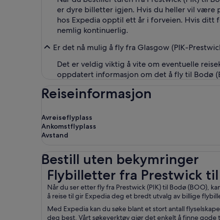
er dyre billetter igjen. Hvis du heller vil vær
hos Expedia opptil ett år i forveien. Hvis ditt 
nemlig kontinuerlig.
Er det nå mulig å fly fra Glasgow (PIK-Prestwic
Det er veldig viktig å vite om eventuelle reisek
oppdatert informasjon om det å fly til Bodø 
Reiseinformasjon
Avreiseflyplass
Ankomstflyplass
Avstand
Bestill uten bekymringer
Flybilletter fra Prestwick til Bodø
Flybilletter fra Prestwick ti
Når du ser etter fly fra Prestwick (PIK) til Bodø (BOO),
å reise til gir Expedia deg et bredt utvalg av billige flybi
Med Expedia kan du søke blant et stort antall flyselskaper
deg best. Vårt søkeverktøy gjør det enkelt å finne gode t