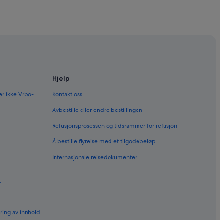
Hjelp
er ikke Vrbo-
Kontakt oss
Avbestille eller endre bestillingen
Refusjonsprosessen og tidsrammer for refusjon
Å bestille flyreise med et tilgodebeløp
Internasjonale reisedokumenter
t
ering av innhold