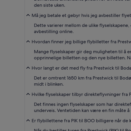
den siste uken.
Må jeg betale et gebyr hvis jeg avbestiller flye
Dette varierer mellom de ulike flyselskapene, d
avbestilling online.
Hvordan finner jeg billige flybilletter fra Pres
Mange flyselskaper gir deg muligheten til å en
opprinnelige billetten og den nye billetten. Nå
Hvor langt er det med fly fra Prestwick til Bod
Det er omtrent 1650 km fra Prestwick til Bodø
midt i blinken.
Hvilke flyselskaper tilbyr direkteflyvninger fra
Det finnes ingen flyselskaper som har direk
underveis. Ventetiden kan være en fin måte å
Er flybillettene fra PIK til BOO billigere når de k
Når du bestiller turen fra Prestwick (PIK) til 