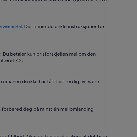
. Der finner du enkle instruksjoner for
rviceportal
r. Du betaler kun prisforskjellen mellom den
ilteret <
>.
omanen du ikke har fått lest ferdig, vil være
så forbered deg på minst én mellomlanding
 godt tilbud. Men du kan også risikere at det bare