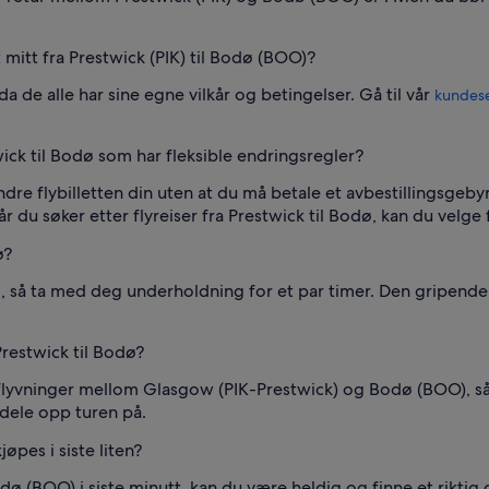
t mitt fra Prestwick (PIK) til Bodø (BOO)?
a de alle har sine egne vilkår og betingelser. Gå til vår
kundese
twick til Bodø som har fleksible endringsregler?
dre flybilletten din uten at du må betale et avbestillingsgeby
r du søker etter flyreiser fra Prestwick til Bodø, kan du velge f
ø?
, så ta med deg underholdning for et par timer. Den gripende r
 Prestwick til Bodø?
teflyvninger mellom Glasgow (PIK-Prestwick) og Bodø (BOO), 
 dele opp turen på.
jøpes i siste liten?
Bodø (BOO) i siste minutt, kan du være heldig og finne et riktig