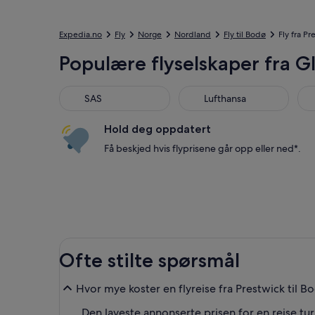
Expedia.no
Fly
Norge
Nordland
Fly til Bodø
Fly fra Pr
Populære flyselskaper fra G
SAS
Lufthansa
Nor
SAS
Lufthansa
Hold deg oppdatert
Få beskjed hvis flyprisene går opp eller ned*.
Ofte stilte spørsmål
Hvor mye koster en flyreise fra Prestwick til B
Den laveste annonserte prisen for en reise tu