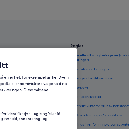
Regler
til Norge
Generelle vilkår og betingelser (gjeld
bestillinger)
itt
orge
Vrbos vilkår og betingelser
 i Norge
 på en enhet, for eksempel unike ID-er i
Tilgjengelighetstilpasninger
 i Norge
godta eller administrere valgene dine
Personvern
nerklæringen. Disse valgene
nenlands
Informasjonskapsler
rge
Generelle vilkår for bruk av nettstede
vernattingssteder
r identifikasjon. Lagre og/eller få
Juridisk informasjon / kontakt oss
 og innhold, annonsering- og
Retningslinjer for innhold og rapport