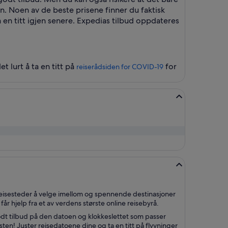
oen. Noen av de beste prisene finner du faktisk
ta en titt igjen senere. Expedias tilbud oppdateres
t lurt å ta en titt på
for
reiserådsiden for COVID-19
avreisesteder å velge imellom og spennende destinasjoner
 får hjelp fra et av verdens største online reisebyrå.
 godt tilbud på den datoen og klokkeslettet som passer
sten! Juster reisedatoene dine og ta en titt på flyvninger