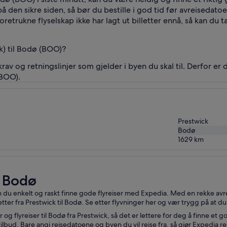
e på den sikre siden, så bør du bestille i god tid før avreisedat
foretrukne flyselskap ikke har lagt ut billetter ennå, så kan du 
k) til Bodø (BOO)?
rav og retningslinjer som gjelder i byen du skal til. Derfor er de
(BOO).
Prestwick
Bodø
1629
km
l Bodø
 kan du enkelt og raskt finne gode flyreiser med Expedia. Med en rekke 
lletter fra Prestwick til Bodø. Se etter flyvninger her og vær trygg på at du
 og flyreiser til Bodø fra Prestwick, så det er lettere for deg å finne et
ilbud. Bare angi reisedatoene og byen du vil reise fra, så gjør Expedia re