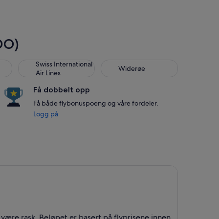
OO)
Swiss International Air Lines
Widerøe
Swiss International
Widerøe
Air Lines
Få dobbelt opp
Få både flybonuspoeng og våre fordeler.
Logg på
være rask. Beløpet er basert på flyprisene innen