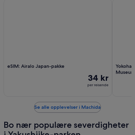
eSIM: Airalo Japan-pakke
Yokohama
eSIM: Airalo Japan-pakke
Yokoham
Museum
34 kr
per reisende
Se alle opplevelser i Machida
Bo nær populære severdigheter
i Yakushiike-parken