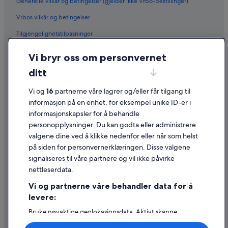
Generelle vilkår og betingelser (gjelder ikke Vrbo-bestillinger)
Vrbos vilkår og betingelser
Tilgjengelighetstilpasninger
Personvern
Vi bryr oss om personvernet
Informasjonskapsler
ditt
Generelle vilkår for bruk av nettstedet
Vi og
16
partnerne våre lagrer og/eller får tilgang til
Juridisk informasjon / kontakt oss
informasjon på en enhet, for eksempel unike ID-er i
informasjonskapsler for å behandle
Retningslinjer for innhold og rapportering av innhold
personopplysninger. Du kan godta eller administrere
valgene dine ved å klikke nedenfor eller når som helst
Hjelp
på siden for personvernerklæringen. Disse valgene
Kontakt oss
signaliseres til våre partnere og vil ikke påvirke
nettleserdata.
Avbestille eller endre bestillingen
Vi og partnerne våre behandler data for å
Refusjonsprosessen og tidsrammer for refusjon
levere:
Å bestille flyreise med et tilgodebeløp
Bruke nøyaktige geolokasjonsdata. Aktivt skanne
enhetsegenskaper for identifikasjon. Lagre og/eller få
Internasjonale reisedokumenter