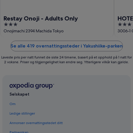
Restay Onoji - Adults Only
HOTE
3
3
out
out
Onojimachi 2394 Machida Tokyo
3006-1 
of
of
5
5
Se alle 419 overnattingssteder i Yakushiike-parken
Laveste pris per natt funnet de siste 24 timene, basert på et opphold på 1 natt for
2 voksne. Priser og tilgjengelighet kan endre seg. Ytterligere vilkår kan gjelde.
Selskapet
Om
Ledige stillinger
Annonser overnattingsstedet ditt
Partnerskap