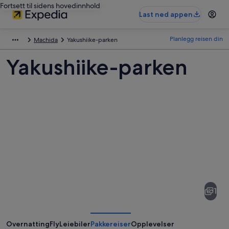
Fortsett til sidens hovedinnhold
Last ned appen
Planlegg reisen din
Machida
Yakushiike-parken
Yakushiike-parken
Bilder
av
Yakushiike-
1
parken
Overnatting
Fly
Leiebiler
Pakkereiser
Opplevelser