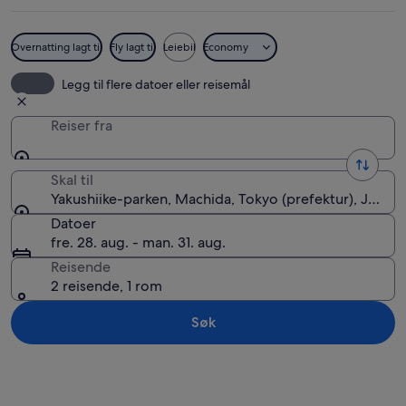
Overnatting lagt til
Fly lagt til
Leiebil
Economy
Yakushiike-parken
Legg til flere datoer eller reisemål
Reiser fra
Skal til
Yakushiike-parken, Machida, Tokyo (prefektur), Japan
Datoer
fre. 28. aug. - man. 31. aug.
Reisende
2 reisende, 1 rom
Søk
Se på kartet