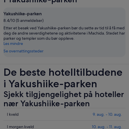
Yakushiike-parken
8.4/10 (5 anmeldelser)
Etter et besøk ved Yakushiike-parken bør du sette av tid til å få med
deg de andre severdighetene og aktivitetene i Machida. Stedet har
parker og templer som du bør oppleve.
Les mindre
Se overnattingssteder
De beste hotelltilbudene
i Yakushiike-parken
Sjekk tilgjengelighet på hoteller
nær Yakushiike-parken
Sjekk
I kveld
9. aug. - 10. aug.
prisene
nær
Sjekk
I morgen kveld
10. aug. - 11. aug.